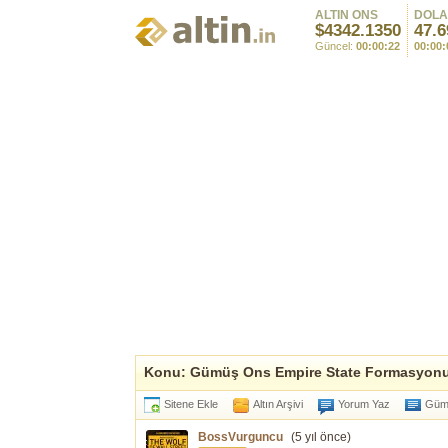
ALTIN ONS
DOL
$4342.1350
47.6
Güncel:
00:00:22
00:00:
Konu: Gümüş Ons Empire State Formasyon
Sitene Ekle
Altın Arşivi
Yorum Yaz
Gümü
BossVurguncu
(
5 yıl önce
)