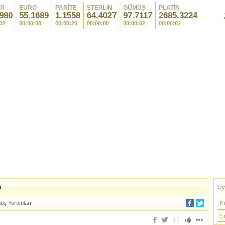
AR
EURO
PARİTE
STERLİN
GÜMÜŞ
PLATİN
980
55.1689
1.1558
64.4027
97.7117
2685.3224
02
00:00:08
00:00:20
00:00:00
00:00:02
00:00:02
u
Üye
ş Yorumları
K
Şi
12