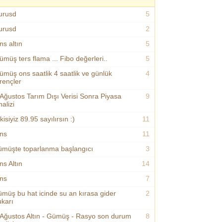
urusd
5
urusd
2
ns altın
5
ümüş ters flama ... Fibo değerleri..
5
ümüş ons saatlik 4 saatlik ve günlük
4
irençler
 Ağustos Tarım Dışı Verisi Sonra Piyasa
9
alizi
kisiyiz 89.95 sayılırsın :)
11
ns
11
ümüşte toparlanma başlangıcı
3
ns Altın
14
ns
7
ümüş bu hat icinde su an kırasa gider
2
ukarı
 Ağustos Altın - Gümüş - Rasyo son durum
8