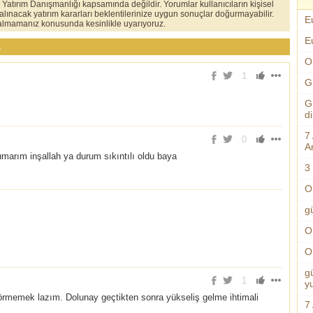
er Yatırım Danışmanlığı kapsamında değildir. Yorumlar kullanıcıların kişisel
 alınacak yatırım kararları beklentilerinize uygun sonuçlar doğurmayabilir.
E
ı almamanız konusunda kesinlikle uyarıyoruz.
E
.
O
1
G
G
d
7
0
An
umarım inşallah ya durum sıkıntılı oldu baya
3 
O
g
O
O
g
1
y
örmemek lazım. Dolunay geçtikten sonra yükseliş gelme ihtimali
7