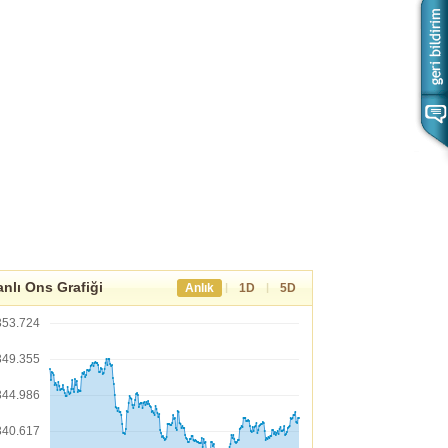
nlı Ons Grafiği
|
|
Anlık
1D
5D
353.724
349.355
344.986
340.617