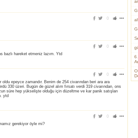
an
G
0
al
G
S
0
g
ns bazlı hareket etmeniz lazım. Ytd
6
A
O
0
D
er oldu epeyce zamandır. Benim de 254 civarından beri ara ara
rdü 330 üzeri. Bugün de güzel alım fırsatı verdi 319 civarından, ons
 uzun süre hep yükselişte olduğu için düzeltme ve kar panik satışları
. ytd
0
kmamız gerekiyor öyle mi?