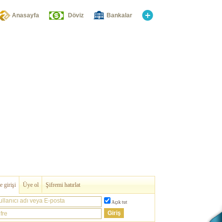
Anasayfa
Döviz
Bankalar
 girişi
Üye ol
Şifremi hatırlat
ullanıcı adı veya E-posta
Açık tut
fre