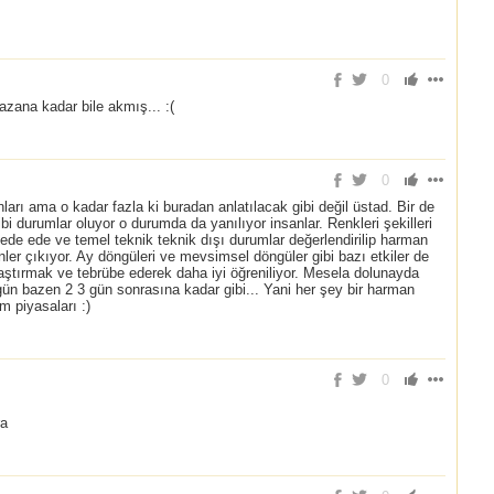
0
azana kadar bile akmış... :(
0
ları ama o kadar fazla ki buradan anlatılacak gibi değil üstad. Bir de
bi durumlar oluyor o durumda da yanılıyor insanlar. Renkleri şekilleri
ede ede ve temel teknik teknik dışı durumlar değerlendirilip harman
er çıkıyor. Ay döngüleri ve mevsimsel döngüler gibi bazı etkiler de
aştırmak ve tebrübe ederek daha iyi öğreniliyor. Mesela dolunayda
ün bazen 2 3 gün sonrasına kadar gibi... Yani her şey bir harman
m piyasaları :)
0
ra