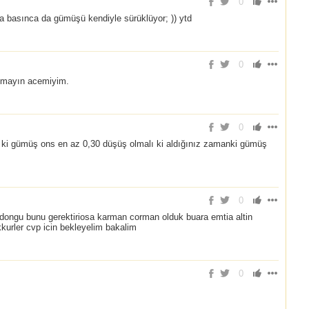
0
 basınca da gümüşü kendiyle sürüklüyor; )) ytd
0
kmayın acemiyim.
0
da ki gümüş ons en az 0,30 düşüş olmalı ki aldığınız zamanki gümüş
0
dongu bunu gerektiriosa karman corman olduk buara emtia altin
kkurler cvp icin bekleyelim bakalim
0