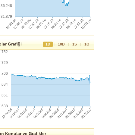
336.248
331.879
lar Grafiği
|
|
|
1D
10D
1S
1G
7.752
7.729
7.706
7.684
7.661
7.638
n Konular ve Grafikler