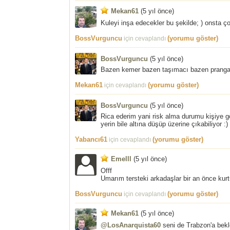
Mekan61
(
5 yıl önce
)
Kuleyi inşa edecekler bu şekilde; ) onsta ç
BossVurguncu
(yorumu göster)
için cevaplandı
BossVurguncu
(
5 yıl önce
)
Bazen kemer bazen taşımacı bazen pranga o
Mekan61
(yorumu göster)
için cevaplandı
BossVurguncu
(
5 yıl önce
)
Rica ederim yani risk alma durumu kişiye gör
yerin bile altına düşüp üzerine çıkabiliyor :)
Yabancı61
(yorumu göster)
için cevaplandı
Emelll
(
5 yıl önce
)
Offf
Umarım tersteki arkadaşlar bir an önce kurt
BossVurguncu
(yorumu göster)
için cevaplandı
Mekan61
(
5 yıl önce
)
@LosAnarquista60
seni de Trabzon'a bekl