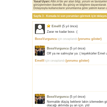
Yasal Uyarı:
Altin.in'de yer alan bilgi, yorum ve tavsiyel
görüşlerinden ibarettir. Bu görüş ve bilgilere dayanılarak
Dolayısıyla kullanıcıların yorumlarına göre yatırım karar
Sayfa 3 - Konuda ki son yorumları görmek için tıklayın
Emelll
(
5 yıl önce
)
Zarar ne kadar boss :(
BossVurguncu
(yorumu göster)
için cevaplandı
BossVurguncu
(
5 yıl önce
)
Off ya ne salmışlar ya :( teşekkürler Emel 
Emelll
(yorumu göster)
için cevaplandı
BossVurguncu
(
5 yıl önce
)
Normalde düşüş beklenir lakin izlemeden g
olacağı aklımda şu an için. ytd