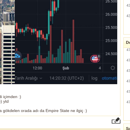
4
4
Do
4
4
4
4
4
i içimden :)
)) ytd
4
a gökdelen orada adı da Empire State ne ilgiç :)
So