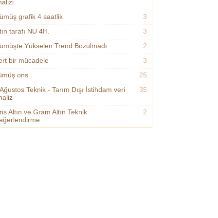
alizi
ümüş grafik 4 saatlik
3
tın tarafı NU 4H.
3
ümüşte Yükselen Trend Bozulmadı
2
ert bir mücadele
3
ümüş ons
25
 Ağustos Teknik - Tarım Dışı İstihdam veri
35
naliz
ns Altın ve Gram Altın Teknik
2
eğerlendirme