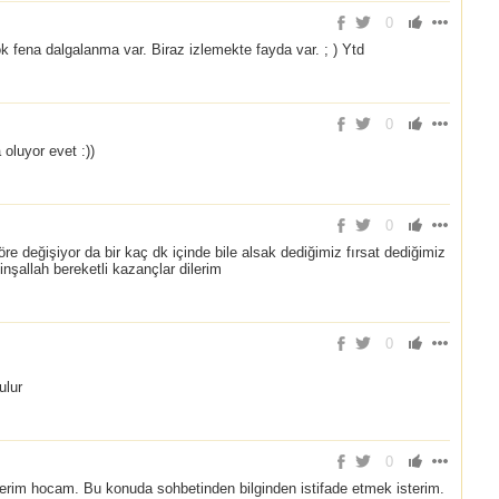
0
ok fena dalgalanma var. Biraz izlemekte fayda var. ; ) Ytd
0
luyor evet :))
0
e değişiyor da bir kaç dk içinde bile alsak dediğimiz fırsat dediğimiz
 inşallah bereketli kazançlar dilerim
0
ulur
0
erim hocam. Bu konuda sohbetinden bilginden istifade etmek isterim.