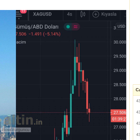
Ca
4
4
4
4