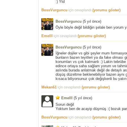
:) Ytd
BossVurguncu
(yorumu göster)
için cevaplandı
BossVurguncu
(
5 yıl önce
)
Öyle böyle değil bildiğin şelale ben yorum y
Emelll
(yorumu göster)
için cevaplandı
BossVurguncu
(
5 yıl önce
)
İğneler dojiler vs gibi şeyler mum formasyon
bunların bazen teyitleri ya da fake olması gi
konumları vs çok katmanlı :) Lakin tebrübe 
edince ortaya saha sağlam yorum ve tahminl
aslında burada anlatmak değil de detaylı ar
düşüş düzeltme beklenebiliyor bazen aynı g
kısaca biliyorsunuz çok değişkenli bu yatırı
Mekan61
(yorumu göster)
için cevaplandı
Emelll
(
5 yıl önce
)
Sorun değil
Yoktum ben de acayip düşmüş :( bozuk pa
BossVurguncu
(yorumu göster)
için cevaplandı