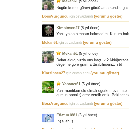
Mekan61
(
5 yıl önce
)
Bugün kemer görevi gördü ama kendisi gaza
BossVurguncu
(yorumu göster)
için cevaplandı
Kimsinsen27
(
5 yıl önce
)
Yanii yalan olmasın bakmadım. Kusura ba
Mekan61
(yorumu göster)
için cevaplandı
Mekan61
(
5 yıl önce
)
Doları aldığınızda ons kaçtı ki? Aldığınız
değerine göre gram arttırabilirseniz. Ytd
Kimsinsen27
(yorumu göster)
için cevaplandı
Yabancı61
(
5 yıl önce
)
Yani mantiken ole olmali egerki mevsimsel 
gumus sanal :) error verdik artik, Peki tese
BossVurguncu
(yorumu göster)
için cevaplandı
Eflatun1881
(
5 yıl önce
)
Inşallah :)