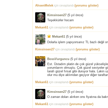
AhsenMelek
(yorumu göster)
için cevaplandı
Kimsinsen27
(
5 yıl önce
)
Teşekkürler hocam
Mekan61
(yorumu göster)
için cevaplandı
Mekan61
(
5 yıl önce
)
Dolarla işlem yapıyorsanız TL bazlı değil o
Kimsinsen27
(yorumu göster)
için cevaplandı
BossVurguncu
(
5 yıl önce
)
Est. Üstadım platin de çok güzel yükselişl
yorumlarım olmuştu. Çok güzel seviyeler gö
tarafı güzel fırsat gibi duruyor hala. Lakin
olur mu diye aklımdan geçiyor diğer taraftan
Mekan61
(yorumu göster)
için cevaplandı
Kimsinsen27
(
5 yıl önce
)
O zaman doları alırken ons fiyatına da ba
Mekan61
(yorumu göster)
için cevaplandı