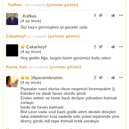
_Kafkas_
(yorumu göster)
için cevaplandı
0
_Kafkas_
(
4 ay önce
)
Sizi hazır görmüşken iyi geceler usta.
Çakarkeyf
(yorumu göster)
için cevaplandı
Çakarkeyf
0
(
4 ay önce
)
Hoş geldin Ağa, bugün bizim günümüz kutlu olsun
Karaa_han
(yorumu göster)
için cevaplandı
16paramıknatısı
0
(
4 ay önce
)
Piyasalar nasıl olursa olsun neşemizi bozmayalım:))
Eskiden ne alsak tavan olurdu şimdi
Endex sektör ve hisse bazlı ilerliyor yükseleni bulmak
zorlaştı
bizde de heves kalmadı..
Bist uzun vade
usd
bazlı grafik attım destek direçleri
takip edebilirsin kısa vadede eski şubat tepesinde yine
direnç gördü ikili tepe ihtimali kritik yerdeyiz