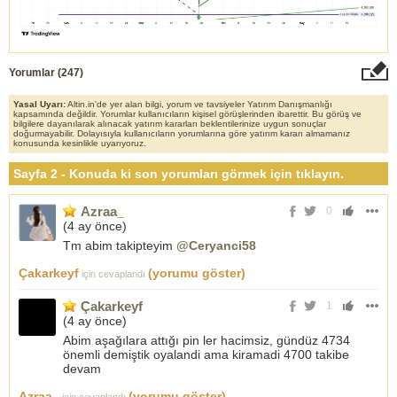
Yorumlar (
247
)
Yasal Uyarı:
Altin.in'de yer alan bilgi, yorum ve tavsiyeler Yatırım Danışmanlığı
kapsamında değildir. Yorumlar kullanıcıların kişisel görüşlerinden ibarettir. Bu görüş ve
bilgilere dayanılarak alınacak yatırım kararları beklentilerinize uygun sonuçlar
doğurmayabilir. Dolayısıyla kullanıcıların yorumlarına göre yatırım kararı almamanız
konusunda kesinlikle uyarıyoruz.
Sayfa 2 - Konuda ki son yorumları görmek için tıklayın.
Azraa_
0
(
4 ay önce
)
Tm abim takipteyim
@Ceryanci58
Çakarkeyf
(yorumu göster)
için cevaplandı
Çakarkeyf
1
(
4 ay önce
)
Abim aşağılara attığı pin ler hacimsiz, gündüz 4734
önemli demiştik oyalandi ama kiramadi 4700 takibe
devam
Azraa_
(yorumu göster)