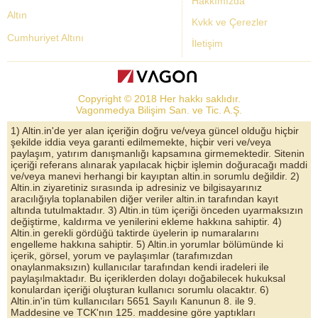
Hakkımızda
Altın
Kvkk ve Çerezler
Cumhuriyet Altını
İletişim
Dolar Kuru
Altın Fiyatları
Copyright © 2018 Her hakkı saklıdır.
Bist Yorum
Vagonmedya Bilişim San. ve Tic. A.Ş.
Altın Yorumları
1) Altin.in'de yer alan içeriğin doğru ve/veya güncel olduğu hiçbir
şekilde iddia veya garanti edilmemekte, hiçbir veri ve/veya
Döviz Kurları
paylaşım, yatırım danışmanlığı kapsamına girmemektedir. Sitenin
içeriği referans alınarak yapılacak hiçbir işlemin doğuracağı maddi
Çeyrek Altın
ve/veya manevi herhangi bir kayıptan altin.in sorumlu değildir. 2)
Altin.in ziyaretiniz sırasında ip adresiniz ve bilgisayarınız
Bitcoin
aracılığıyla toplanabilen diğer veriler altin.in tarafından kayıt
altında tutulmaktadır. 3) Altin.in tüm içeriği önceden uyarmaksızın
Euro/Dolar Parite
değiştirme, kaldırma ve yenilerini ekleme hakkına sahiptir. 4)
Altin.in gerekli gördüğü taktirde üyelerin ip numaralarını
Sterlin
engelleme hakkına sahiptir. 5) Altin.in yorumlar bölümünde ki
içerik, görsel, yorum ve paylaşımlar (tarafımızdan
Döviz Arşivi
onaylanmaksızın) kullanıcılar tarafından kendi iradeleri ile
paylaşılmaktadır. Bu içeriklerden dolayı doğabilecek hukuksal
konulardan içeriği oluşturan kullanıcı sorumlu olacaktır. 6)
Altin.in'in tüm kullanıcıları 5651 Sayılı Kanunun 8. ile 9.
Maddesine ve TCK'nın 125. maddesine göre yaptıkları