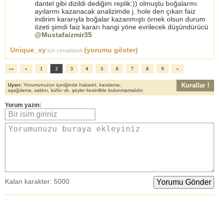
dantel gibi dizildi dediğim replik:)) olmuştu boğalarmı
ayılarmı kazanacak analizimde j. hole den çıkan faiz
indirim kararıyla boğalar kazanmıştı örnek olsun durum
özeti şimdi faiz kararı hangi yöne evrilecek düşündürücü
@Mustafaizmir35
Unique_xy
(yorumu göster)
için cevaplandı
««
«
1
2
3
4
5
6
7
8
9
»
Kurallar !
Uyarı:
Yorumunuzun içeriğinde hakaret, karalama,
aşağılama, saldırı, küfür vb. şeyler kesinlikle bulunmamalıdır.
Yorum yazın:
Bir isim giriniz
Yorumunuzu buraya ekleyiniz
Kalan karakter:
5000