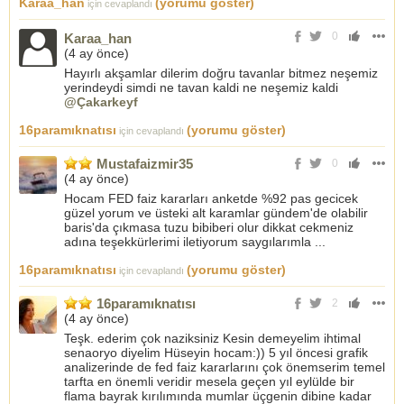
Karaa_han
(yorumu göster)
için cevaplandı
0
Karaa_han
(
4 ay önce
)
Hayırlı akşamlar dilerim doğru tavanlar bitmez neşemiz
yerindeydi simdi ne tavan kaldi ne neşemiz kaldi
@Çakarkeyf
16paramıknatısı
(yorumu göster)
için cevaplandı
Mustafaizmir35
0
(
4 ay önce
)
Hocam FED faiz kararları anketde %92 pas gecicek
güzel yorum ve üsteki alt karamlar gündem'de olabilir
baris'da çıkmasa tuzu bibiberi olur dikkat cekmeniz
adına teşekkürlerimi iletiyorum saygılarımla ...
16paramıknatısı
(yorumu göster)
için cevaplandı
16paramıknatısı
2
(
4 ay önce
)
Teşk. ederim çok naziksiniz Kesin demeyelim ihtimal
senaoryo diyelim Hüseyin hocam:)) 5 yıl öncesi grafik
analizerinde de fed faiz kararlarını çok önemserim temel
tarfta en önemli veridir mesela geçen yıl eylülde bir
flama bayrak kırılımında mumlar üçgenin dibine kadar