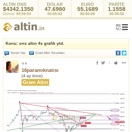
ALTIN ONS
DOLAR
EURO
PARİTE
$4342.1350
47.6980
55.1689
1.1558
Güncel:
00:59:54
00:00:02
00:00:08
00:59:58
Konu: ons altın 4s grafik ytd.
Yorum Yaz
Gram Altın Yorumları
4
⭐⭐
16paramıknatısı
(
4 ay önce
)
Gram Altın