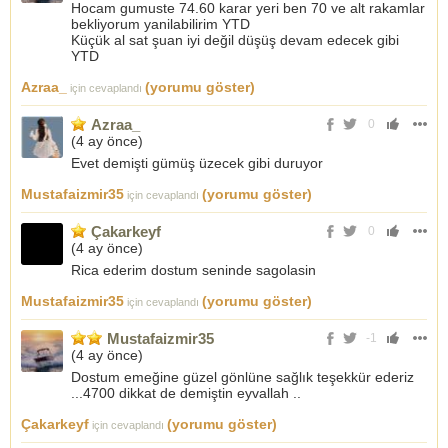
Hocam gumuste 74.60 karar yeri ben 70 ve alt rakamlar
bekliyorum yanilabilirim YTD
Küçük al sat şuan iyi değil düşüş devam edecek gibi
YTD
Azraa_
(yorumu göster)
için cevaplandı
Azraa_
0
(
4 ay önce
)
Evet demişti gümüş üzecek gibi duruyor
Mustafaizmir35
(yorumu göster)
için cevaplandı
Çakarkeyf
0
(
4 ay önce
)
Rica ederim dostum seninde sagolasin
Mustafaizmir35
(yorumu göster)
için cevaplandı
Mustafaizmir35
-1
(
4 ay önce
)
Dostum emeğine güzel gönlüne sağlık teşekkür ederiz
...4700 dikkat de demiştin eyvallah ..
Çakarkeyf
(yorumu göster)
için cevaplandı