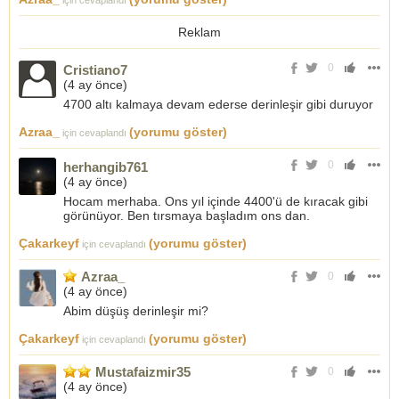
için cevaplandı
Reklam
0
Cristiano7
(
4 ay önce
)
4700 altı kalmaya devam ederse derinleşir gibi duruyor
Azraa_
(yorumu göster)
için cevaplandı
0
herhangib761
(
4 ay önce
)
Hocam merhaba. Ons yıl içinde 4400'ü de kıracak gibi
görünüyor. Ben tırsmaya başladım ons dan.
Çakarkeyf
(yorumu göster)
için cevaplandı
Azraa_
0
(
4 ay önce
)
Abim düşüş derinleşir mi?
Çakarkeyf
(yorumu göster)
için cevaplandı
Mustafaizmir35
0
(
4 ay önce
)