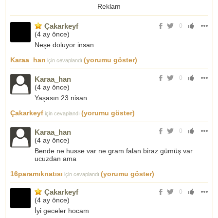
Reklam
Çakarkeyf
0
(
4 ay önce
)
Neşe doluyor insan
Karaa_han
(yorumu göster)
için cevaplandı
0
Karaa_han
(
4 ay önce
)
Yaşasın 23 nisan
Çakarkeyf
(yorumu göster)
için cevaplandı
0
Karaa_han
(
4 ay önce
)
Bende ne husse var ne gram falan biraz gümüş var
ucuzdan ama
16paramıknatısı
(yorumu göster)
için cevaplandı
Çakarkeyf
0
(
4 ay önce
)
İyi geceler hocam