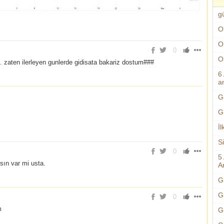
g
O
O
0
O
... zaten ilerleyen gunlerde gidisata bakariz dostum###
6
an
G
G
İl
S
0
5
sın var mi usta.
An
G
G
0
m
G