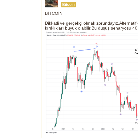
Bitcoin
BİTCOİN
Dikkatli ve gerçekçi olmak zorundayız.Alternatif
kırıklıkları büyük olabilir.Bu düşüş senaryosu 40