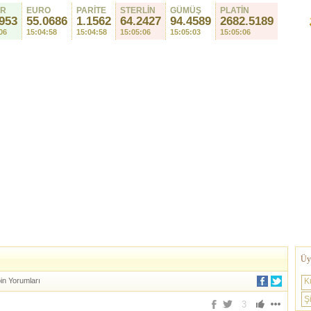
AR
EURO
PARİTE
STERLİN
GÜMÜŞ
PLATİN
953
55.0686
1.1562
64.2427
94.4589
2682.5189
06
15:04:58
15:04:58
15:05:06
15:05:03
15:05:06
Üye
oin Yorumları
K
Şi
3