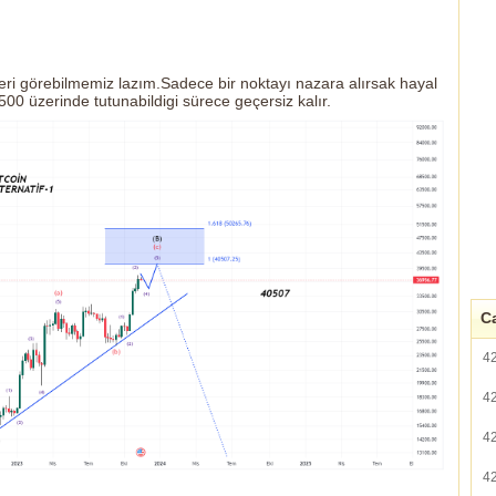
leri görebilmemiz lazım.Sadece bir noktayı nazara alırsak hayal
500 üzerinde tutunabildigi sürece geçersiz kalır.
Ca
4
4
4
4