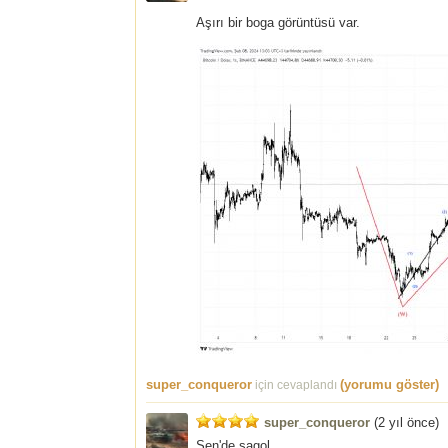
Aşırı bir boga görüntüsü var.
super_conqueror
(yorumu göster)
için cevaplandı
super_conqueror
(
2 yıl önce
)
Sen'de sagol.