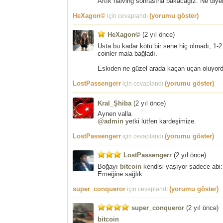
Artık halving sonrasına bakacağız. Ne diye
HeXagon©
(yorumu göster)
için cevaplandı
HeXagon©
(
2 yıl önce
)
Usta bu kadar kötü bir sene hiç olmadı, 1-2 
coinler mala bağladı.
Eskiden ne güzel arada kaçan uçan oluyordu,
LostPassengerr
(yorumu göster)
için cevaplandı
Kral_Şhiba
(
2 yıl önce
)
Aynen valla
@admin
yetki lütfen kardeşimize.
LostPassengerr
(yorumu göster)
için cevaplandı
LostPassengerr
(
2 yıl önce
)
Boğayı
bitcoin
kendisi yaşıyor sadece abi:
Emeğine sağlık
super_conqueror
(yorumu göster)
için cevaplandı
super_conqueror
(
2 yıl önce
)
bitcoin