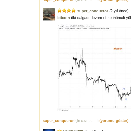
için cevaplandı
super_conqueror
(
2 yıl önce
)
bitcoin
itki dalgası devam etme ihtimali yü
super_conqueror
(yorumu göster)
için cevaplandı