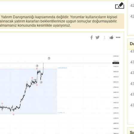
4
4
er Yatırım Danışmanlığı kapsamında değildir. Yorumlar kullanıcıların kişisel
 alınacak yatırım kararları beklentilerinize uygun sonuçlar doğurmayabilir.
ı almamanız konusunda kesinlikle uyarıyoruz.
1
Do
4
4
4
4
4
4
So