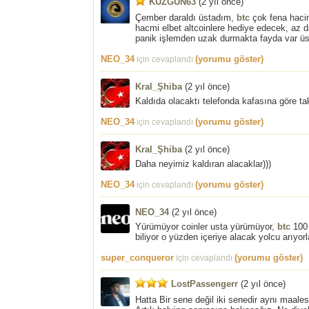
KUZGUN63
(
2 yıl önce
)
Çember daraldı üstadım,
btc
çok fena hacim
hacmi elbet altcoinlere hediye edecek, az d
panik işlemden uzak durmakta fayda var üs
NEO_34
(yorumu göster)
için cevaplandı
Kral_Şhiba
(
2 yıl önce
)
Kaldıda olacaktı telefonda kafasına göre tak
NEO_34
(yorumu göster)
için cevaplandı
Kral_Şhiba
(
2 yıl önce
)
Daha neyimiz kaldıran alacaklar)))
NEO_34
(yorumu göster)
için cevaplandı
NEO_34
(
2 yıl önce
)
Yürümüyor coinler usta yürümüyor,
btc
100 
biliyor o yüzden içeriye alacak yolcu arıyorl
super_conqueror
(yorumu göster)
için cevaplandı
LostPassengerr
(
2 yıl önce
)
Hatta Bir sene değil iki senedir aynı maal