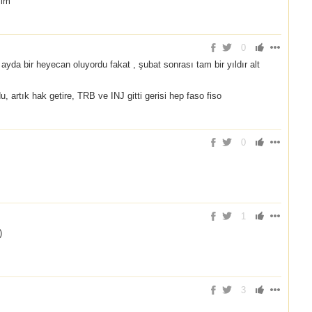
lim
0
ayda bir heyecan oluyordu fakat , şubat sonrası tam bir yıldır alt
 artık hak getire, TRB ve INJ gitti gerisi hep faso fiso
0
1
)
3