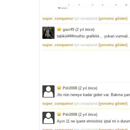
super_conqueror
(yorumu göster)
için cevaplandı
gazi45
(
2 yıl önce
)
tabikiii###muthis grafikkk... yukari vurmali
super_conqueror
(yorumu göster)
için cevaplandı
Pdr2008
(
2 yıl önce
)
Jto nün nereye kadar gideri var. Bakma şan
super_conqueror
(yorumu göster)
için cevaplandı
Pdr2008
(
2 yıl önce
)
Ayın 11 ne işaret etmistiniz iptal mi o duru
super_conqueror
(yorumu göster)