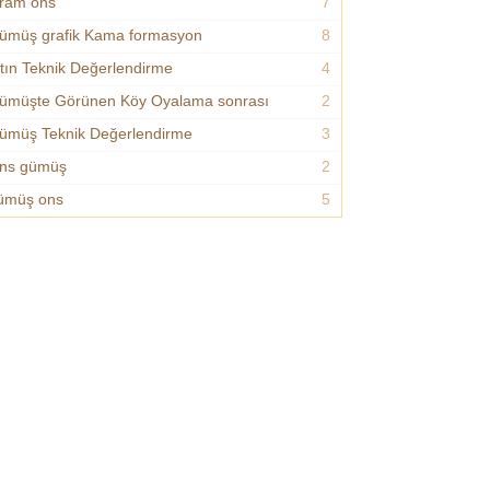
ram ons
7
ümüş grafik Kama formasyon
8
ltın Teknik Değerlendirme
4
ümüşte Görünen Köy Oyalama sonrası
2
ümüş Teknik Değerlendirme
3
ns gümüş
2
ümüş ons
5