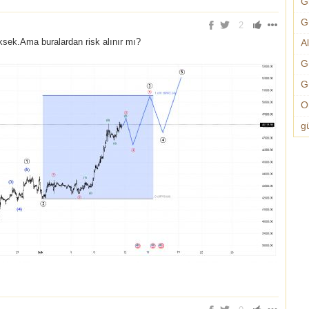
G
G
2
ksek.Ama buralardan risk alınır mı?
A
G
G
O
g