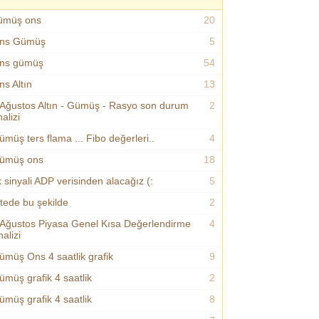
ümüş ons
20
ns Gümüş
5
ns gümüş
54
ns Altın
13
 Ağustos Altın - Gümüş - Rasyo son durum
2
alizi
ümüş ters flama ... Fibo değerleri..
4
ümüş ons
18
k sinyali ADP verisinden alacağız (:
5
itede bu şekilde
2
 Ağustos Piyasa Genel Kısa Değerlendirme
4
alizi
ümüş Ons 4 saatlik grafik
9
ümüş grafik 4 saatlik
2
ümüş grafik 4 saatlik
8