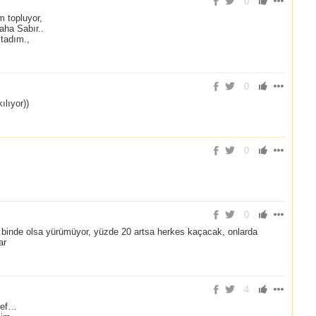
0
 topluyor,
aha Sabır..
tadım.,
0
ılıyor))
0
0
binde olsa yürümüyor, yüzde 20 artsa herkes kaçacak, onlarda
ar
4
esef…