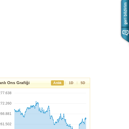
nlı Ons Grafiği
|
|
Anlık
1D
5D
277.638
272.260
266.881
261.502