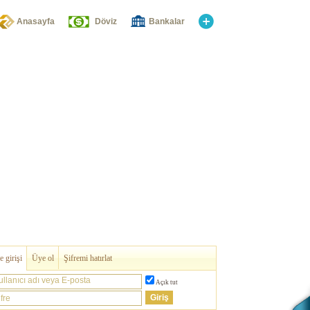
Anasayfa
Döviz
Bankalar
 girişi
Üye ol
Şifremi hatırlat
ullanıcı adı veya E-posta
Açık tut
fre