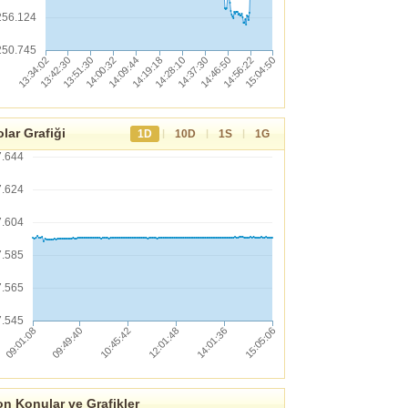
256.124
250.745
lar Grafiği
|
|
|
1D
10D
1S
1G
7.644
7.624
7.604
7.585
7.565
7.545
n Konular ve Grafikler