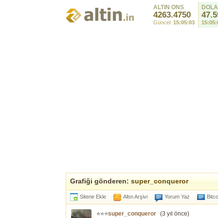
ALTIN ONS
DOL
4263.4750
47.5
Güncel:
15:05:03
15:05:
Grafiği gönderen:
super_conqueror
Sitene Ekle
Altın Arşivi
Yorum Yaz
Bitc
⭐⭐⭐
super_conqueror
(
3 yıl önce
)