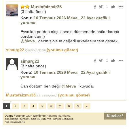
Mustafaizmir35
1
(
3 hafta önce
)
Konu:
10 Temmuz 2026 Meva_ 22 Ayar grafikli
yorumu
Eyvallah pordon alıştık senin düsmenede hatlar karıştı
pordon can :)
@Meva_
gecmiş olsun değerli arkadasım tam destek.
simurg22
(yorumu göster)
için cevaplandı
2
simurg22
(
3 hafta önce
)
Konu:
10 Temmuz 2026 Meva_ 22 Ayar grafikli
yorumu
Can dostum ben değil
@Meva_
kuyuda.
Mustafaizmir35
(yorumu göster)
için cevaplandı
1
2
3
4
5
6
7
8
9
»
Kurallar !
Uyarı:
Yorumunuzun içeriğinde hakaret, karalama,
aşağılama, siyaset, saldırı, küfür vb. şeyler kesinlikle
bulunmamalıdır.