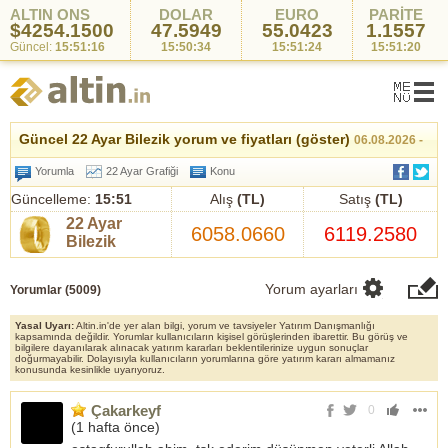
ALTIN ONS
DOLAR
EURO
PARİTE
$4254.1500
47.5949
55.0423
1.1557
Güncel:
15:51:16
15:50:34
15:51:24
15:51:20
Güncel 22 Ayar Bilezik yorum ve fiyatları (göster)
06.08.2026 -
15:51
Yorumla
22 Ayar Grafiği
Konu
Güncelleme:
15:51
Alış
(TL)
Satış
(TL)
22 Ayar
6058.0660
6119.2580
Bilezik
Yorum ayarları
Yorumlar (
5009
)
Yasal Uyarı:
Altin.in'de yer alan bilgi, yorum ve tavsiyeler Yatırım Danışmanlığı
kapsamında değildir. Yorumlar kullanıcıların kişisel görüşlerinden ibarettir. Bu görüş ve
bilgilere dayanılarak alınacak yatırım kararları beklentilerinize uygun sonuçlar
doğurmayabilir. Dolayısıyla kullanıcıların yorumlarına göre yatırım kararı almamanız
konusunda kesinlikle uyarıyoruz.
Çakarkeyf
0
(
1 hafta önce
)