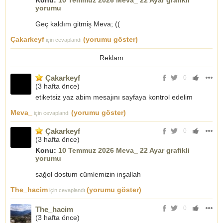
Konu:
10 Temmuz 2026 Meva_ 22 Ayar grafikli
yorumu
Geç kaldım gitmiş Meva; ((
Çakarkeyf
(yorumu göster)
için cevaplandı
Reklam
Çakarkeyf
0
(
3 hafta önce
)
etiketsiz yaz abim mesajını sayfaya kontrol edelim
Meva_
(yorumu göster)
için cevaplandı
Çakarkeyf
0
(
3 hafta önce
)
Konu:
10 Temmuz 2026 Meva_ 22 Ayar grafikli
yorumu
sağol dostum cümlemizin inşallah
The_hacim
(yorumu göster)
için cevaplandı
0
The_hacim
(
3 hafta önce
)