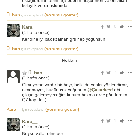
estagfurullah abim, tşk ederim düşünmen yeterli Allah
kolaylık versin işlerinde
Ü_han
(yorumu göster)
için cevaplandı
0
Kara__
(
1 hafta önce
)
Kendine iyi bak kzaman grs hep yogunsun
Ü_han
(yorumu göster)
için cevaplandı
Reklam
Ü_han
-1
(
1 hafta önce
)
Olmuyorsa vardır bir hayr, belki de yanlış yönlendirmiş
olmamaym, bugün çok yoğunum
@Çakarkeyf
abi
çıkışa gelemeyeceğim kusura bakma araç gönderdim
Q7 kapıda :)
Kara__
(yorumu göster)
için cevaplandı
1
Kara__
(
1 hafta önce
)
Neyse valla. olmuuor