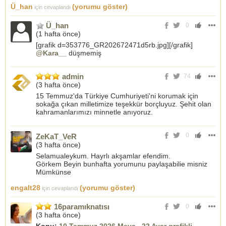
Ü_han
(yorumu göster)
için cevaplandı
Ü_han
0
(
1 hafta önce
)
[grafik d=353776_GR202672471d5rb.jpg][/grafik]
@Kara__
düşmemiş
admin
74
(
3 hafta önce
)
15 Temmuz'da Türkiye Cumhuriyeti'ni korumak için
sokağa çıkan milletimize teşekkür borçluyuz. Şehit olan
kahramanlarımızı minnetle anıyoruz.
0
ZeKaT_VeR
(
3 hafta önce
)
Selamualeykum. Hayrlı akşamlar efendim.
Görkem Beyin bunhafta yorumunu paylaşabilie misniz
Mümkünse
engalt28
(yorumu göster)
için cevaplandı
16paramıknatısı
0
(
3 hafta önce
)