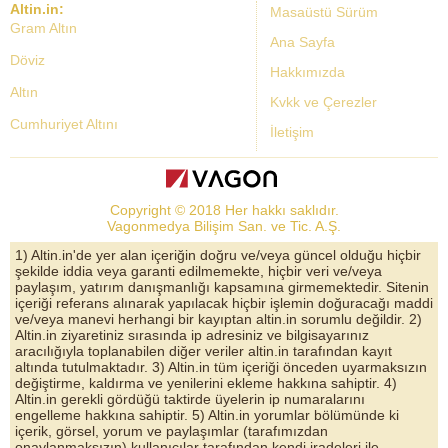
Altin.in:
Masaüstü Sürüm
Gram Altın
Ana Sayfa
Döviz
Hakkımızda
Altın
Kvkk ve Çerezler
Cumhuriyet Altını
İletişim
Dolar Kuru
Altın Fiyatları
Copyright © 2018 Her hakkı saklıdır.
Bist Yorum
Vagonmedya Bilişim San. ve Tic. A.Ş.
Altın Yorumları
1) Altin.in'de yer alan içeriğin doğru ve/veya güncel olduğu hiçbir
şekilde iddia veya garanti edilmemekte, hiçbir veri ve/veya
Döviz Kurları
paylaşım, yatırım danışmanlığı kapsamına girmemektedir. Sitenin
içeriği referans alınarak yapılacak hiçbir işlemin doğuracağı maddi
Çeyrek Altın
ve/veya manevi herhangi bir kayıptan altin.in sorumlu değildir. 2)
Altin.in ziyaretiniz sırasında ip adresiniz ve bilgisayarınız
Bitcoin
aracılığıyla toplanabilen diğer veriler altin.in tarafından kayıt
altında tutulmaktadır. 3) Altin.in tüm içeriği önceden uyarmaksızın
Euro/Dolar Parite
değiştirme, kaldırma ve yenilerini ekleme hakkına sahiptir. 4)
Altin.in gerekli gördüğü taktirde üyelerin ip numaralarını
Sterlin
engelleme hakkına sahiptir. 5) Altin.in yorumlar bölümünde ki
içerik, görsel, yorum ve paylaşımlar (tarafımızdan
Döviz Arşivi
onaylanmaksızın) kullanıcılar tarafından kendi iradeleri ile