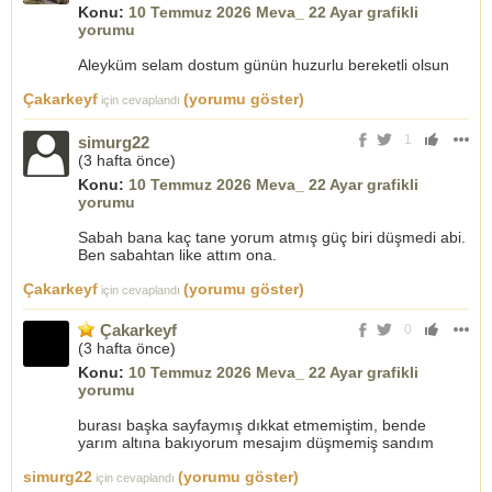
Konu:
10 Temmuz 2026 Meva_ 22 Ayar grafikli
yorumu
Aleyküm selam dostum günün huzurlu bereketli olsun
Çakarkeyf
(yorumu göster)
için cevaplandı
1
simurg22
(
3 hafta önce
)
Konu:
10 Temmuz 2026 Meva_ 22 Ayar grafikli
yorumu
Sabah bana kaç tane yorum atmış güç biri düşmedi abi.
Ben sabahtan like attım ona.
Çakarkeyf
(yorumu göster)
için cevaplandı
Çakarkeyf
0
(
3 hafta önce
)
Konu:
10 Temmuz 2026 Meva_ 22 Ayar grafikli
yorumu
burası başka sayfaymış dıkkat etmemiştim, bende
yarım altına bakıyorum mesajım düşmemiş sandım
simurg22
(yorumu göster)
için cevaplandı