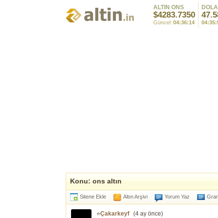
ALTIN ONS
DOL
$4283.7350
47.5
Güncel:
04:36:14
04:35:
Konu: ons altın
Sitene Ekle
Altın Arşivi
Yorum Yaz
Gram
⭐
Çakarkeyf
(
4 ay önce
)