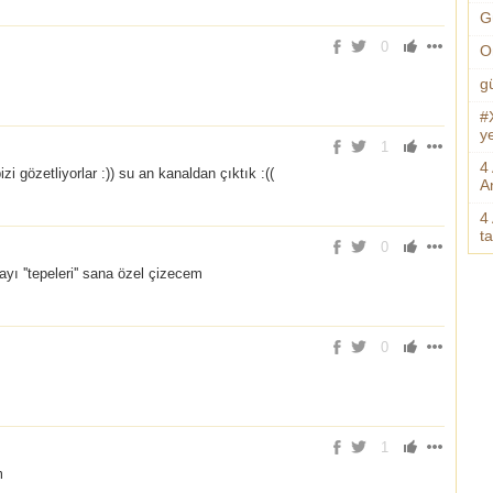
G
0
O
g
#
ye
1
4
i gözetliyorlar :)) su an kanaldan çıktık :((
An
4
t
0
ı ''tepeleri'' sana özel çizecem
0
1
m