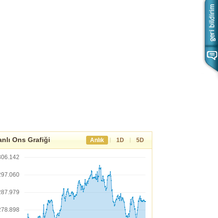
nlı Ons Grafiği
|
|
Anlık
1D
5D
306.142
297.060
287.979
278.898