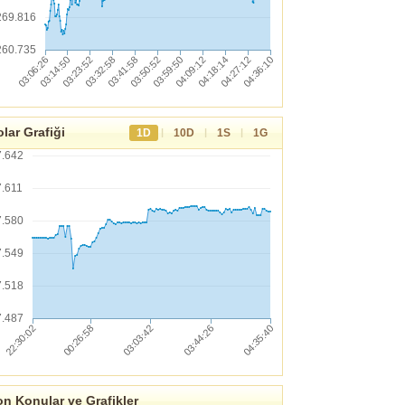
269.816
260.735
lar Grafiği
|
|
|
1D
10D
1S
1G
7.642
7.611
7.580
7.549
7.518
7.487
n Konular ve Grafikler