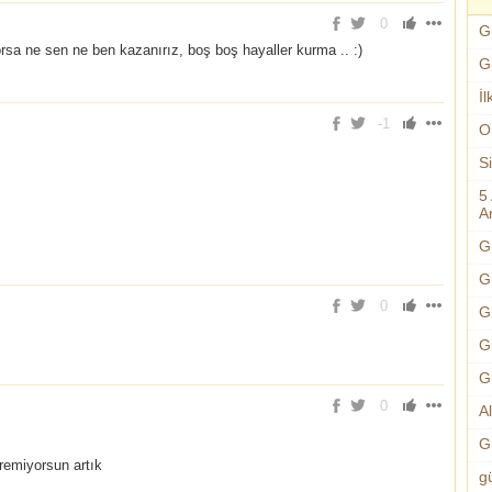
0
G
rsa ne sen ne ben kazanırız, boş boş hayaller kurma .. :)
G
İl
-1
O
S
5
An
G
G
0
G
G
G
0
A
G
remiyorsun artık
g