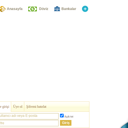
Anasayfa
Döviz
Bankalar
 girişi
Üye ol
Şifremi hatırlat
ullanıcı adı veya E-posta
Açık tut
fre