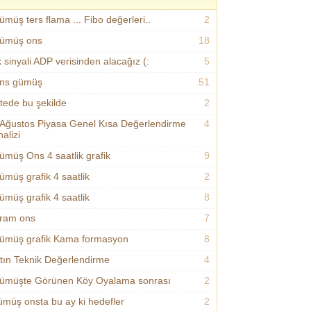
ümüş ters flama ... Fibo değerleri..
2
ümüş ons
18
k sinyali ADP verisinden alacağız (:
5
ns gümüş
51
itede bu şekilde
2
 Ağustos Piyasa Genel Kısa Değerlendirme
4
alizi
ümüş Ons 4 saatlik grafik
9
ümüş grafik 4 saatlik
2
ümüş grafik 4 saatlik
8
ram ons
7
ümüş grafik Kama formasyon
8
ltın Teknik Değerlendirme
4
ümüşte Görünen Köy Oyalama sonrası
2
ümüş onsta bu ay ki hedefler
2