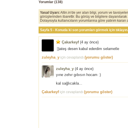
Yorumlar (
138
)
Yasal Uyarı:
Altin.in'de yer alan bilgi, yorum ve tavsiyel
görüşlerinden ibarettir. Bu görüş ve bilgilere dayanılarak
Dolayısıyla kullanıcıların yorumlarına göre yatırım karar
Sayfa 5 - Konuda ki son yorumları görmek için tıklayın
Çakarkeyf
(
4 ay önce
)
:))ateş desen kabul ederdim selametle
zuleyha_y
(yorumu göster)
için cevaplandı
zuleyha_y
(
4 ay önce
)
yıne zehır gıbısın hocam :)
kal sağlıcakla...
Çakarkeyf
(yorumu göster)
için cevaplandı