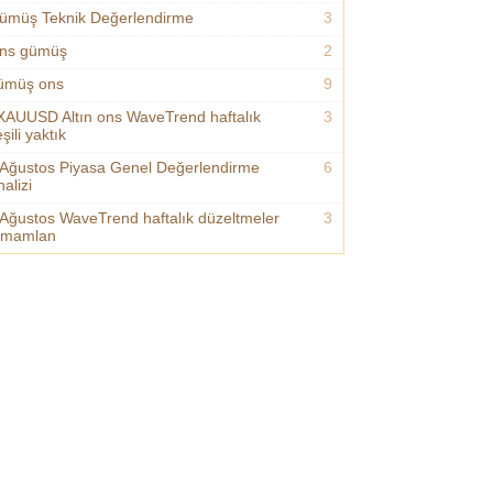
ümüş Teknik Değerlendirme
3
ns gümüş
2
ümüş ons
9
XAUUSD Altın ons WaveTrend haftalık
3
şili yaktık
 Ağustos Piyasa Genel Değerlendirme
6
alizi
 Ağustos WaveTrend haftalık düzeltmeler
3
amamlan