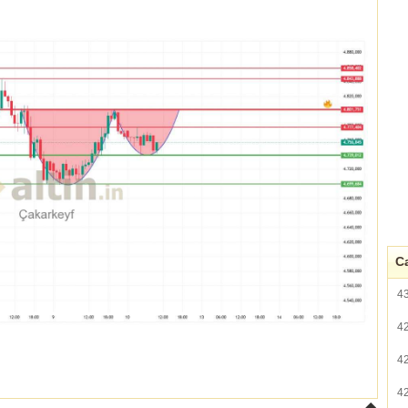
Ca
4
4
4
4