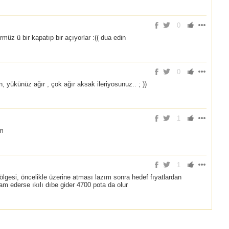
0
ürmüz ü bir kapatıp bir açıyorlar :(( dua edin
0
yükünüz ağır , çok ağır aksak ileriyosunuz.. ; ))
1
im
1
gesi, öncelikle üzerine atması lazım sonra hedef fıyatlardan
m ederse ıkılı dıbe gider 4700 pota da olur