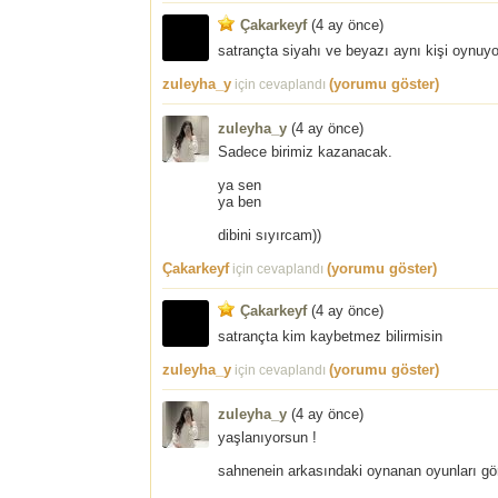
Çakarkeyf
(
4 ay önce
)
satrançta siyahı ve beyazı aynı kişi oynuyo
zuleyha_y
(yorumu göster)
için cevaplandı
zuleyha_y
(
4 ay önce
)
Sadece birimiz kazanacak.
ya sen
ya ben
dibini sıyırcam))
Çakarkeyf
(yorumu göster)
için cevaplandı
Çakarkeyf
(
4 ay önce
)
satrançta kim kaybetmez bilirmisin
zuleyha_y
(yorumu göster)
için cevaplandı
zuleyha_y
(
4 ay önce
)
yaşlanıyorsun !
sahnenein arkasındaki oynanan oyunları gö