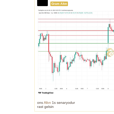
Gram Altın
ons
Altın
1s senaryodur
rast gelsin