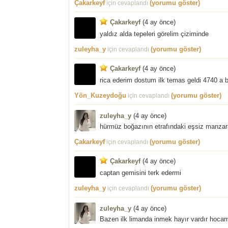
Çakarkeyf
(yorumu göster)
için cevaplandı
Çakarkeyf
(
4 ay önce
)
yaldız alda tepeleri görelim çiziminde
zuleyha_y
(yorumu göster)
için cevaplandı
Çakarkeyf
(
4 ay önce
)
rica ederim dostum ilk temas geldi 4740 a biz
Yön_Kuzeydoğu
(yorumu göster)
için cevaplandı
zuleyha_y
(
4 ay önce
)
hürmüz boğazının etrafındaki eşsiz manzaray
Çakarkeyf
(yorumu göster)
için cevaplandı
Çakarkeyf
(
4 ay önce
)
captan gemisini terk edermi
zuleyha_y
(yorumu göster)
için cevaplandı
zuleyha_y
(
4 ay önce
)
Bazen ilk limanda inmek hayır vardır hoca