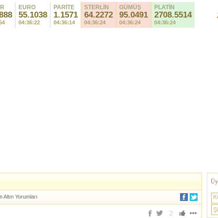
AR
EURO
PARİTE
STERLİN
GÜMÜŞ
PLATİN
888
55.1038
1.1571
64.2272
95.0491
2708.5514
54
04:36:22
04:36:14
04:36:24
04:36:24
04:36:24
Üye
 Altın Yorumları
K
Şi
2