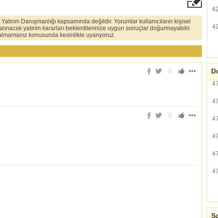
4
er Yatırım Danışmanlığı kapsamında değildir. Yorumlar kullanıcıların kişisel
4
 alınacak yatırım kararları beklentilerinize uygun sonuçlar doğurmayabilir.
ı almamanız konusunda kesinlikle uyarıyoruz.
.
Do
0
4
4
0
4
4
4
4
So