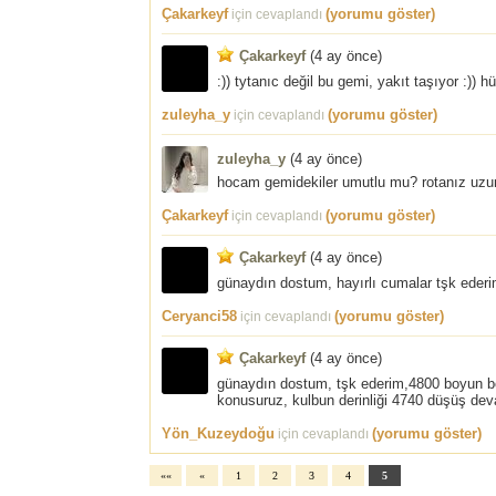
Çakarkeyf
(yorumu göster)
için cevaplandı
Çakarkeyf
(
4 ay önce
)
:)) tytanıc değil bu gemi, yakıt taşıyor :)) h
zuleyha_y
(yorumu göster)
için cevaplandı
zuleyha_y
(
4 ay önce
)
hocam gemidekiler umutlu mu? rotanız uzun, 
Çakarkeyf
(yorumu göster)
için cevaplandı
Çakarkeyf
(
4 ay önce
)
günaydın dostum, hayırlı cumalar tşk eder
Ceryanci58
(yorumu göster)
için cevaplandı
Çakarkeyf
(
4 ay önce
)
günaydın dostum, tşk ederim,4800 boyun böl
konusuruz, kulbun derinliği 4740 düşüş deva
Yön_Kuzeydoğu
(yorumu göster)
için cevaplandı
««
«
1
2
3
4
5