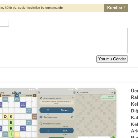
Kurallar !
, küfür vb. şeyler kesinlikle bulunmamalıdır.
Ücr
Rak
Kel
Diğ
Kal
Kel
Ark
Ras