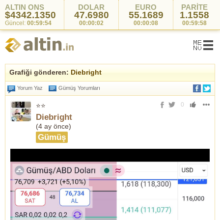
ALTIN ONS
DOLAR
EURO
PARİTE
$4342.1350
47.6980
55.1689
1.1558
Güncel:
00:59:54
00:00:02
00:00:08
00:59:58
Grafiği gönderen:
Diebright
Yorum Yaz
Gümüş Yorumları
0
⭐⭐
Diebright
(
4 ay önce
)
Gümüş