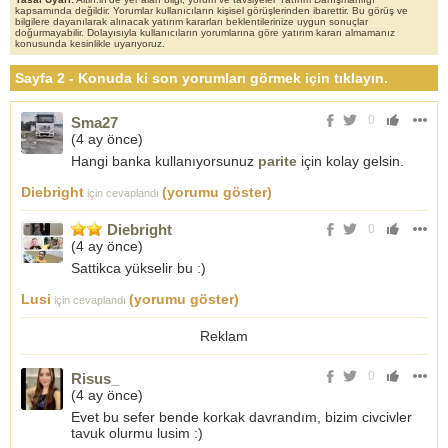
kapsamında değildir. Yorumlar kullanıcıların kişisel görüşlerinden ibarettir. Bu görüş ve
bilgilere dayanılarak alınacak yatırım kararları beklentilerinize uygun sonuçlar
doğurmayabilir. Dolayısıyla kullanıcıların yorumlarına göre yatırım kararı almamanız
konusunda kesinlikle uyarıyoruz.
Sayfa 2 - Konuda ki son yorumları görmek için tıklayın.
0
Sma27
(
4 ay önce
)
Hangi banka kullanıyorsunuz
parite
için kolay gelsin.
Diebright
(yorumu göster)
için cevaplandı
Diebright
0
(
4 ay önce
)
Sattikca yükselir bu :)
Lusi
(yorumu göster)
için cevaplandı
Reklam
0
Risus_
(
4 ay önce
)
Evet bu sefer bende korkak davrandım, bizim civcivler
tavuk olurmu lusim :)