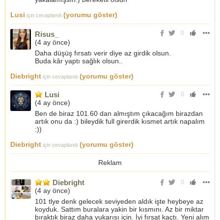
Lusi
(yorumu göster)
için cevaplandı
0
Risus_
(
4 ay önce
)
Daha düşüş fırsatı verir diye az girdik olsun.
Buda kâr yaptı sağlık olsun..
Diebright
(yorumu göster)
için cevaplandı
Lusi
0
(
4 ay önce
)
Ben de biraz 101.60 dan almıştım çıkacağım birazdan
artık onu da :) bileydik full girerdik kısmet artık napalım
:))
Diebright
(yorumu göster)
için cevaplandı
Reklam
Diebright
0
(
4 ay önce
)
101 tlye denk gelecek seviyeden aldık işte heybeye az
koyduk. Sattım buralara yakin bir kısmını. Az bir miktar
bıraktık biraz daha yukarısı için. İyi fırsat kaçtı. Yeni alım