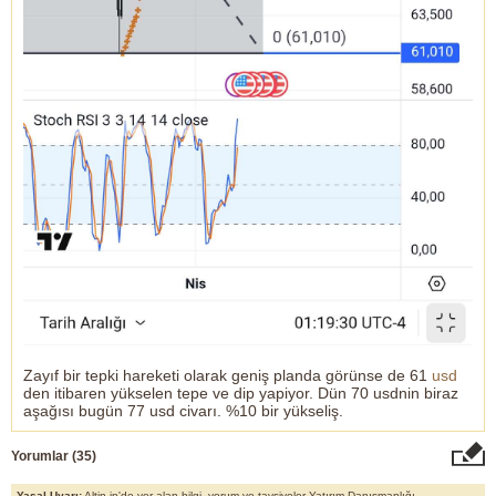
Zayıf bir tepki hareketi olarak geniş planda görünse de 61
usd
den itibaren yükselen tepe ve dip yapiyor. Dün 70 usdnin biraz
aşağısı bugün 77 usd civarı. %10 bir yükseliş.
Yorumlar (
35
)
Yasal Uyarı:
Altin.in'de yer alan bilgi, yorum ve tavsiyeler Yatırım Danışmanlığı