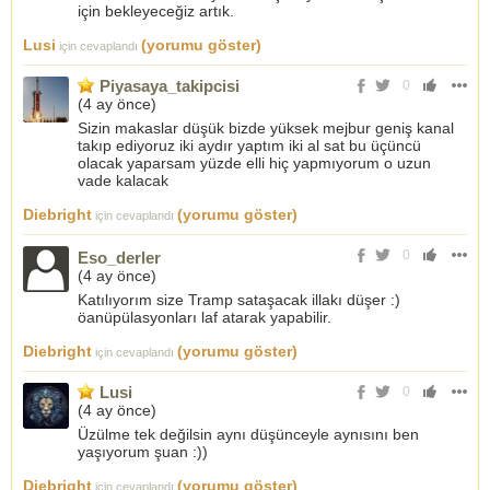
için bekleyeceğiz artık.
Lusi
(yorumu göster)
için cevaplandı
Piyasaya_takipcisi
0
(
4 ay önce
)
Sizin makaslar düşük bizde yüksek mejbur geniş kanal
takıp ediyoruz iki aydır yaptım iki al sat bu üçüncü
olacak yaparsam yüzde elli hiç yapmıyorum o uzun
vade kalacak
Diebright
(yorumu göster)
için cevaplandı
0
Eso_derler
(
4 ay önce
)
Katılıyorım size Tramp sataşacak illakı düşer :)
öanüpülasyonları laf atarak yapabilir.
Diebright
(yorumu göster)
için cevaplandı
Lusi
0
(
4 ay önce
)
Üzülme tek değilsin aynı düşünceyle aynısını ben
yaşıyorum şuan :))
Diebright
(yorumu göster)
için cevaplandı