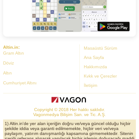
Altin.in:
Masaüstü Sürüm
Gram Altın
Ana Sayfa
Döviz
Hakkımızda
Altın
Kvkk ve Çerezler
Cumhuriyet Altını
İletişim
Dolar Kuru
Altın Fiyatları
Copyright © 2018 Her hakkı saklıdır.
Bist Yorum
Vagonmedya Bilişim San. ve Tic. A.Ş.
Altın Yorumları
1) Altin.in'de yer alan içeriğin doğru ve/veya güncel olduğu hiçbir
şekilde iddia veya garanti edilmemekte, hiçbir veri ve/veya
Döviz Kurları
paylaşım, yatırım danışmanlığı kapsamına girmemektedir. Sitenin
içeriği referans alınarak yapılacak hiçbir işlemin doğuracağı maddi