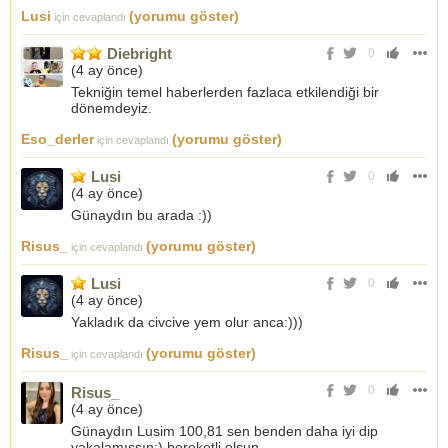
Lusi
(yorumu göster)
için cevaplandı
Diebright
0
(
4 ay önce
)
Tekniğin temel haberlerden fazlaca etkilendiği bir
dönemdeyiz.
Eso_derler
(yorumu göster)
için cevaplandı
Lusi
0
(
4 ay önce
)
Günaydın bu arada :))
Risus_
(yorumu göster)
için cevaplandı
Lusi
0
(
4 ay önce
)
Yakladık da civcive yem olur anca:)))
Risus_
(yorumu göster)
için cevaplandı
0
Risus_
(
4 ay önce
)
Günaydın Lusim 100,81 sen benden daha iyi dip
yakalamışsın:) bereketli olsun