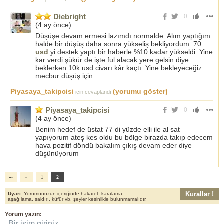
Diebright
0
(
4 ay önce
)
Düşüşe devam ermesi lazımdı normalde. Alım yaptığım
halde bir düşüş daha sonra yükseliş bekliyordum. 70
usd
yi destek yaptı bir haberle %10 kadar yükseldi. Yine
kar verdi şükür de işte ful alacak yere gelsin diye
beklerken 10k usd civarı kâr kaçtı. Yine bekleyeceğiz
mecbur düşüş için.
Piyasaya_takipcisi
(yorumu göster)
için cevaplandı
Piyasaya_takipcisi
0
(
4 ay önce
)
Benim hedef de üstat 77 di yüzde elli ile al sat
yapıyorum ateş kes oldu bu bölge birazda takıp edecem
hava pozitif döndü bakalım çıkış devam eder diye
düşünüyorum
««
«
1
2
Kurallar !
Uyarı:
Yorumunuzun içeriğinde hakaret, karalama,
aşağılama, saldırı, küfür vb. şeyler kesinlikle bulunmamalıdır.
Yorum yazın:
Bir isim giriniz