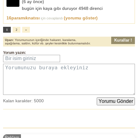
(
6 ay önce
)
bugün için kaya gıbı duruyor 4948 direnci
16paramıknatısı
(yorumu göster)
için cevaplandı
1
2
»
Kurallar !
Uyarı:
Yorumunuzun içeriğinde hakaret, karalama,
aşağılama, saldırı, küfür vb. şeyler kesinlikle bulunmamalıdır.
Yorum yazın:
Bir isim giriniz
Yorumunuzu buraya ekleyiniz
Kalan karakter:
5000
Reklam