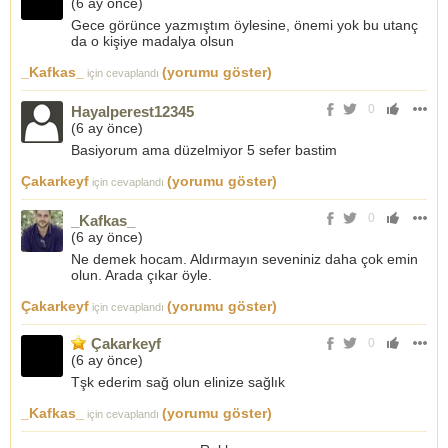
(
6 ay önce
)
Gece görünce yazmıştım öylesine, önemi yok bu utanç
da o kişiye madalya olsun
_Kafkas_
(yorumu göster)
için cevaplandı
0
Hayalperest12345
(
6 ay önce
)
Basiyorum ama düzelmiyor 5 sefer bastim
Çakarkeyf
(yorumu göster)
için cevaplandı
0
_Kafkas_
(
6 ay önce
)
Ne demek hocam. Aldırmayın seveniniz daha çok emin
olun. Arada çıkar öyle.
Çakarkeyf
(yorumu göster)
için cevaplandı
Çakarkeyf
0
(
6 ay önce
)
Tşk ederim sağ olun elinize sağlık
_Kafkas_
(yorumu göster)
için cevaplandı