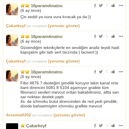
16paramıknatısı
0
(
6 ay önce
)
Çin seddi ya vura vura kıracak ya da:))
Çakarkeyf
(yorumu göster)
için cevaplandı
16paramıknatısı
0
(
6 ay önce
)
Güvendiğim teknikçilerle en sevdiğim analiz teyidi hadi
kapışalım gibi tatlı sert tarzında:) lacivert:))
Çakarkeyf
(yorumu göster)
için cevaplandı
16paramıknatısı
0
(
6 ay önce
)
Fibo 4876.7 desteğini şimdilik koruyor lakin kanal orta
bant direncini 5081.8 5104 aşamıyor graikte tüm
fibonacci sevileri mevcut ordan bakabilirsiniz, altta sarı
sar noktası destek yaptı
4s. de ichmoku bulut direncinden de red yedi şimdilik,
dünde bahsetmiştim ichmoku grafkte mevcut
Arsemia0202
(yorumu göster)
için cevaplandı
Çakarkeyf
-1