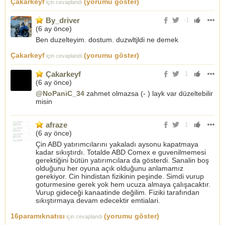
Çakarkeyf
(yorumu göster)
için cevaplandı
By_driver
-1
(
6 ay önce
)
Ben duzelteyim. dostum. duzwltjldi ne demek
Çakarkeyf
(yorumu göster)
için cevaplandı
Çakarkeyf
1
(
6 ay önce
)
@NoPaniC_34
zahmet olmazsa (- ) layk var düzeltebilir
misin
afraze
1
(
6 ay önce
)
Çin ABD yatırımcılarını yakaladı aysonu kapatmaya
kadar sıkıştırdı. Totalde ABD Comex e guvenilmemesi
gerektiğini bütün yatırımcılara da gösterdi. Sanalin boş
olduğunu her oyuna açık olduğunu anlamamız
gerekiyor. Cin hindistan fizikinin peşinde. Simdi vurup
goturmesine gerek yok hem ucuza almaya çalışacaktır.
Vurup gideceği kanaatinde değilim. Fiziki tarafından
sıkıştırmaya devam edecektir emtialari.
16paramıknatısı
(yorumu göster)
için cevaplandı