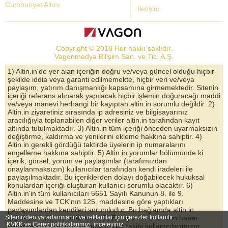
Cumhuriyet Altını
İletişim
Dolar Kuru
Altın Fiyatları
Copyright © 2018 Her hakkı saklıdır.
Bist Yorum
Vagonmedya Bilişim San. ve Tic. A.Ş.
Altın Yorumları
1) Altin.in'de yer alan içeriğin doğru ve/veya güncel olduğu hiçbir
şekilde iddia veya garanti edilmemekte, hiçbir veri ve/veya
Döviz Kurları
paylaşım, yatırım danışmanlığı kapsamına girmemektedir. Sitenin
içeriği referans alınarak yapılacak hiçbir işlemin doğuracağı maddi
Çeyrek Altın
ve/veya manevi herhangi bir kayıptan altin.in sorumlu değildir. 2)
Altin.in ziyaretiniz sırasında ip adresiniz ve bilgisayarınız
Bitcoin
aracılığıyla toplanabilen diğer veriler altin.in tarafından kayıt
altında tutulmaktadır. 3) Altin.in tüm içeriği önceden uyarmaksızın
Euro/Dolar Parite
değiştirme, kaldırma ve yenilerini ekleme hakkına sahiptir. 4)
Altin.in gerekli gördüğü taktirde üyelerin ip numaralarını
Sterlin
engelleme hakkına sahiptir. 5) Altin.in yorumlar bölümünde ki
içerik, görsel, yorum ve paylaşımlar (tarafımızdan
Döviz Arşivi
onaylanmaksızın) kullanıcılar tarafından kendi iradeleri ile
paylaşılmaktadır. Bu içeriklerden dolayı doğabilecek hukuksal
konulardan içeriği oluşturan kullanıcı sorumlu olacaktır. 6)
Altin.in'in tüm kullanıcıları 5651 Sayılı Kanunun 8. ile 9.
Maddesine ve TCK'nın 125. maddesine göre yaptıkları
paylaşımlardan kendileri sorumludur. Bu bağlamda altin.in
hukuksal haklarını saklı tutar. 7) Bu uyarılar önceden haber
Sitemizden yararlanmanız ve reklamlar için çerezler kullanılır.
KVKK ve Çerez politikalarımızı
inceleyiniz.
verilmeksizin değişkenlik gösterebilir takibi kullanıcılarımızın