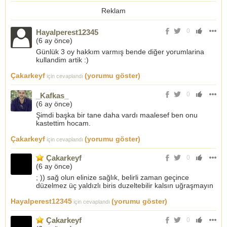
Reklam
0
Hayalperest12345
(
6 ay önce
)
Günlük 3 oy hakkım varmış bende diğer yorumlarina
kullandim artik :)
Çakarkeyf
(yorumu göster)
için cevaplandı
0
_Kafkas_
(
6 ay önce
)
Şimdi başka bir tane daha vardı maalesef ben onu
kastettim hocam.
Çakarkeyf
(yorumu göster)
için cevaplandı
Çakarkeyf
0
(
6 ay önce
)
; )) sağ olun elinize sağlık, belirli zaman geçince
düzelmez üç yaldızlı biris duzeltebilir kalsın uğraşmayın
Hayalperest12345
(yorumu göster)
için cevaplandı
Çakarkeyf
0