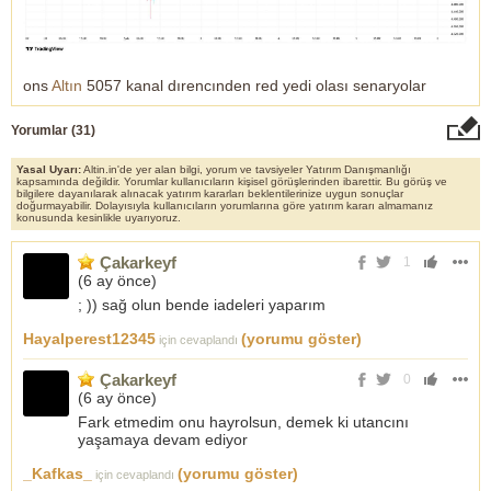
ons
Altın
5057 kanal dırencınden red yedi olası senaryolar
Yorumlar (
31
)
Yasal Uyarı:
Altin.in'de yer alan bilgi, yorum ve tavsiyeler Yatırım Danışmanlığı
kapsamında değildir. Yorumlar kullanıcıların kişisel görüşlerinden ibarettir. Bu görüş ve
bilgilere dayanılarak alınacak yatırım kararları beklentilerinize uygun sonuçlar
doğurmayabilir. Dolayısıyla kullanıcıların yorumlarına göre yatırım kararı almamanız
konusunda kesinlikle uyarıyoruz.
Çakarkeyf
1
(
6 ay önce
)
; )) sağ olun bende iadeleri yaparım
Hayalperest12345
(yorumu göster)
için cevaplandı
Çakarkeyf
0
(
6 ay önce
)
Fark etmedim onu hayrolsun, demek ki utancını
yaşamaya devam ediyor
_Kafkas_
(yorumu göster)
için cevaplandı