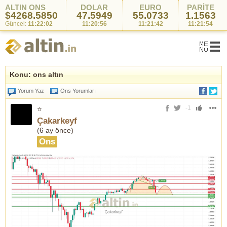
ALTIN ONS
DOLAR
EURO
PARİTE
$4268.5850
47.5949
55.0733
1.1563
Güncel:
11:22:02
11:20:56
11:21:42
11:21:54
Konu: ons altın
Yorum Yaz
Ons Yorumları
-1
⭐
Çakarkeyf
(
6 ay önce
)
Ons