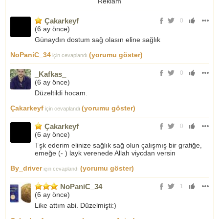
Reklam
Çakarkeyf
0
(
6 ay önce
)
Günaydın dostum sağ olasın eline sağlık
NoPaniC_34
(yorumu göster)
için cevaplandı
0
_Kafkas_
(
6 ay önce
)
Düzeltildi hocam.
Çakarkeyf
(yorumu göster)
için cevaplandı
Çakarkeyf
0
(
6 ay önce
)
Tşk ederim elinize sağlık sağ olun çalışmış bir grafiğe,
emeğe (- ) layk verenede Allah viycdan versin
By_driver
(yorumu göster)
için cevaplandı
NoPaniC_34
1
(
6 ay önce
)
Like attım abi. Düzelmişti:)