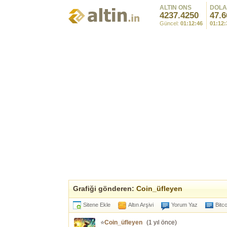
ALTIN ONS
DOL
4237.4250
47.6
Güncel:
01:12:46
01:12:
Grafiği gönderen:
Coin_üfleyen
Sitene Ekle
Altın Arşivi
Yorum Yaz
Bitc
⭐
Coin_üfleyen
(
1 yıl önce
)