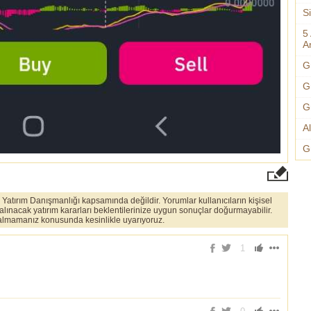
S
5
An
G
G
G
A
G
er Yatırım Danışmanlığı kapsamında değildir. Yorumlar kullanıcıların kişisel
 alınacak yatırım kararları beklentilerinize uygun sonuçlar doğurmayabilir.
ı almamanız konusunda kesinlikle uyarıyoruz.
1