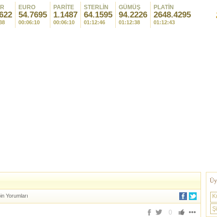
AR
EURO
PARİTE
STERLİN
GÜMÜŞ
PLATİN
622
54.7695
1.1487
64.1595
94.2226
2648.4295
38
00:06:10
00:06:10
01:12:46
01:12:38
01:12:43
Üye
oin Yorumları
K
Şi
0