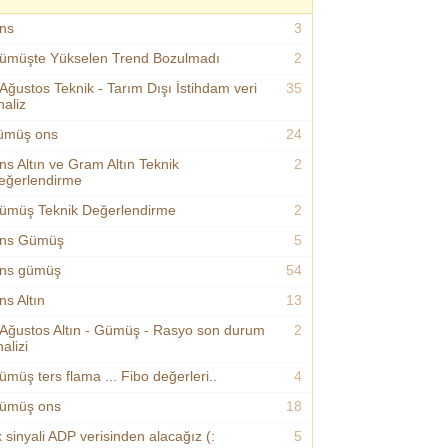
ns
3
ümüşte Yükselen Trend Bozulmadı
2
 Ağustos Teknik - Tarım Dışı İstihdam veri
35
naliz
ümüş ons
24
ns Altın ve Gram Altın Teknik
2
eğerlendirme
ümüş Teknik Değerlendirme
2
ns Gümüş
5
ns gümüş
54
ns Altın
13
 Ağustos Altın - Gümüş - Rasyo son durum
2
alizi
ümüş ters flama ... Fibo değerleri..
4
ümüş ons
18
k sinyali ADP verisinden alacağız (:
5