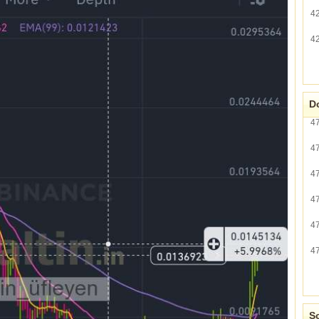
4
4
Do
4
4
4
4
4
4
So