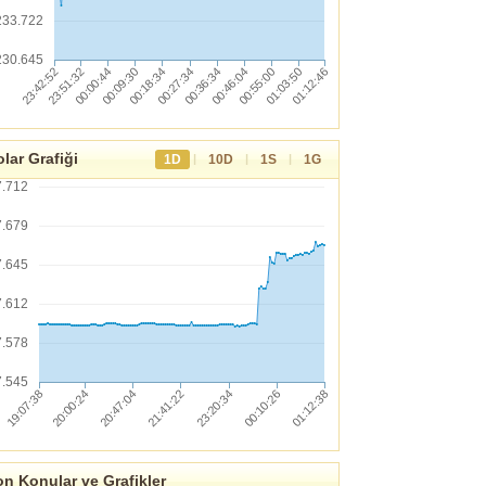
233.722
230.645
lar Grafiği
|
|
|
1D
10D
1S
1G
7.712
7.679
7.645
7.612
7.578
7.545
n Konular ve Grafikler