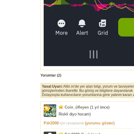
Yorumlar (
2
)
Yasal Uyarı:
Altin.in'de yer alan bilgi, yorum ve tavsiyel
görüşlerinden ibarettir. Bu görüş ve bilgilere dayanılarak
Dolayısıyla kullanıcıların yorumlarına göre yatırım karar
Coin_üfleyen
(
1 yıl önce
)
Riskli diyo hocam)
Pdr2008
(yorumu göster)
için cevaplandı