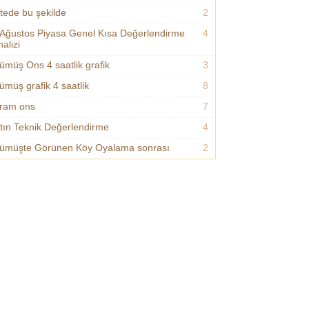
itede bu şekilde
2
 Ağustos Piyasa Genel Kısa Değerlendirme
4
alizi
ümüş Ons 4 saatlik grafik
3
ümüş grafik 4 saatlik
8
ram ons
7
ltın Teknik Değerlendirme
4
ümüşte Görünen Köy Oyalama sonrası
2