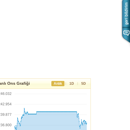
nlı Ons Grafiği
|
|
Anlık
1D
5D
246.032
242.954
239.877
236.800