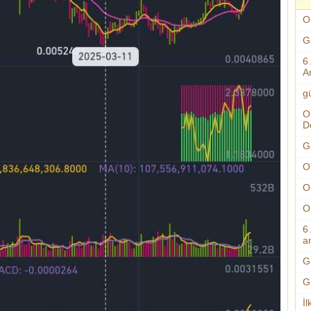
O
G
6
A
g
O
D
G
O
O
O
6
an
G
G
İl