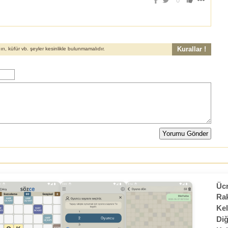
0
Kurallar !
, küfür vb. şeyler kesinlikle bulunmamalıdır.
Ücr
Rak
Kel
Diğ