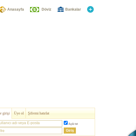
Anasayfa
Döviz
Bankalar
 girişi
Üye ol
Şifremi hatırlat
ullanıcı adı veya E-posta
Açık tut
fre