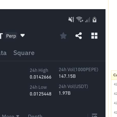
Ca
4
4
4
4