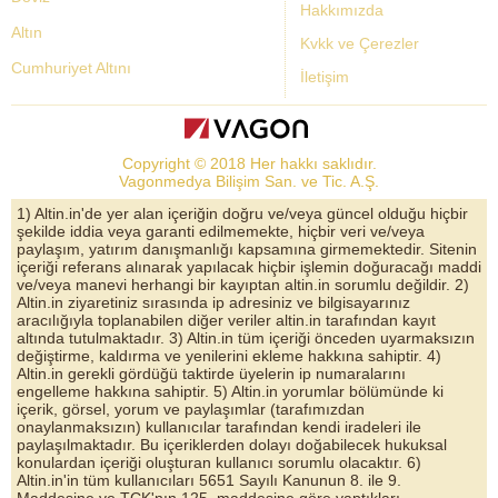
Hakkımızda
Altın
Kvkk ve Çerezler
Cumhuriyet Altını
İletişim
Dolar Kuru
Altın Fiyatları
Copyright © 2018 Her hakkı saklıdır.
Bist Yorum
Vagonmedya Bilişim San. ve Tic. A.Ş.
Altın Yorumları
1) Altin.in'de yer alan içeriğin doğru ve/veya güncel olduğu hiçbir
şekilde iddia veya garanti edilmemekte, hiçbir veri ve/veya
Döviz Kurları
paylaşım, yatırım danışmanlığı kapsamına girmemektedir. Sitenin
içeriği referans alınarak yapılacak hiçbir işlemin doğuracağı maddi
Çeyrek Altın
ve/veya manevi herhangi bir kayıptan altin.in sorumlu değildir. 2)
Altin.in ziyaretiniz sırasında ip adresiniz ve bilgisayarınız
Bitcoin
aracılığıyla toplanabilen diğer veriler altin.in tarafından kayıt
altında tutulmaktadır. 3) Altin.in tüm içeriği önceden uyarmaksızın
Euro/Dolar Parite
değiştirme, kaldırma ve yenilerini ekleme hakkına sahiptir. 4)
Altin.in gerekli gördüğü taktirde üyelerin ip numaralarını
Sterlin
engelleme hakkına sahiptir. 5) Altin.in yorumlar bölümünde ki
içerik, görsel, yorum ve paylaşımlar (tarafımızdan
Döviz Arşivi
onaylanmaksızın) kullanıcılar tarafından kendi iradeleri ile
paylaşılmaktadır. Bu içeriklerden dolayı doğabilecek hukuksal
konulardan içeriği oluşturan kullanıcı sorumlu olacaktır. 6)
Altin.in'in tüm kullanıcıları 5651 Sayılı Kanunun 8. ile 9.
Maddesine ve TCK'nın 125. maddesine göre yaptıkları