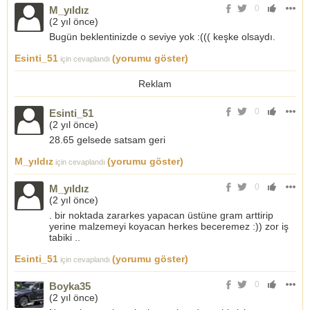
0
M_yıldız
(
2 yıl önce
)
Bugün beklentinizde o seviye yok :((( keşke olsaydı.
Esinti_51
(yorumu göster)
için cevaplandı
Reklam
0
Esinti_51
(
2 yıl önce
)
28.65 gelsede satsam geri
M_yıldız
(yorumu göster)
için cevaplandı
0
M_yıldız
(
2 yıl önce
)
. bir noktada zararkes yapacan üstüne gram arttirip
yerine malzemeyi koyacan herkes beceremez :)) zor iş
tabiki ..
Esinti_51
(yorumu göster)
için cevaplandı
0
Boyka35
(
2 yıl önce
)