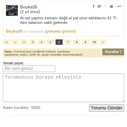
0
Boyka35
(
2 yıl önce
)
Al sat yapma zamanı değil al yat unut aldıklarını 41 Tl
den satarsın vakti gelende.
Boyka35
(yorumu göster)
için cevaplandı
««
«
2
3
4
5
6
7
8
9
10
»
Kurallar !
Uyarı:
Yorumunuzun içeriğinde hakaret, karalama,
aşağılama, saldırı, küfür vb. şeyler kesinlikle bulunmamalıdır.
Yorum yazın:
Bir isim giriniz
Yorumunuzu buraya ekleyiniz
Kalan karakter:
5000