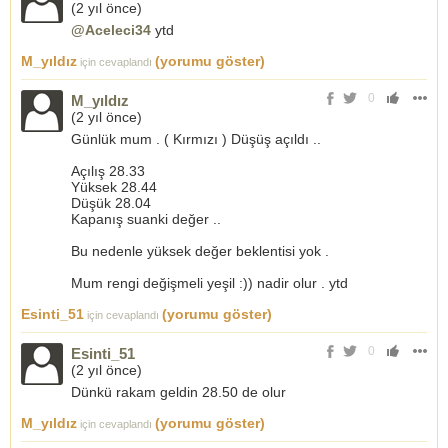
(
2 yıl önce
)
@Aceleci34
ytd
M_yıldız
(yorumu göster)
için cevaplandı
0
M_yıldız
(
2 yıl önce
)
Günlük mum . ( Kırmızı ) Düşüş açıldı ..
Açılış 28.33
Yüksek 28.44
Düşük 28.04
Kapanış suanki değer ..
Bu nedenle yüksek değer beklentisi yok .
Mum rengi değişmeli yeşil :)) nadir olur . ytd
Esinti_51
(yorumu göster)
için cevaplandı
0
Esinti_51
(
2 yıl önce
)
Dünkü rakam geldin 28.50 de olur
M_yıldız
(yorumu göster)
için cevaplandı