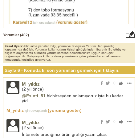
Yorumlar (
402
)
Yasal Uyarı:
Altin.in'de yer alan bilgi, yorum ve tavsiyeler Yatırım Danışmanlığı
kapsamında değildir. Yorumlar kullanıcıların kişisel görüşlerinden ibarettir. Bu görüş ve
bilgilere dayanılarak alınacak yatırım kararları beklentilerinize uygun sonuçlar
doğurmayabilir. Dolayısıyla kullanıcıların yorumlarına göre yatırım kararı almamanız
konusunda kesinlikle uyarıyoruz.
Sayfa 6 - Konuda ki son yorumları görmek için tıklayın.
0
M_yıldız
(
2 yıl önce
)
@Esinti_51
hicbirseyden anlamıyoruz işte bu kadar .
ytd
M_yıldız
(yorumu göster)
için cevaplandı
0
M_yıldız
(
2 yıl önce
)
İnternete aradığınız ürün grafiği yazın çıkar.