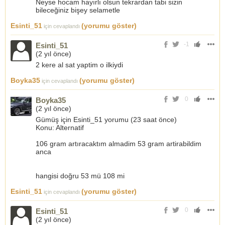
Neyse hocam hayırlı olsun tekrardan tabi sizin
bileceğiniz bişey selametle
Esinti_51
(yorumu göster)
için cevaplandı
-1
Esinti_51
(
2 yıl önce
)
2 kere al sat yaptim o ilkiydi
Boyka35
(yorumu göster)
için cevaplandı
0
Boyka35
(
2 yıl önce
)
Gümüş için Esinti_51 yorumu (23 saat önce)
Konu: Alternatif
106 gram artıracaktım almadim 53 gram artirabildim
anca
hangisi doğru 53 mü 108 mi
Esinti_51
(yorumu göster)
için cevaplandı
0
Esinti_51
(
2 yıl önce
)