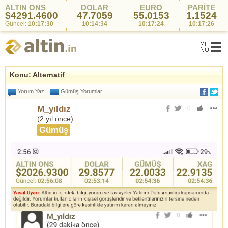
ALTIN ONS
DOLAR
EURO
PARİTE
$4291.4600
47.7059
55.0153
1.1524
Güncel:
10:17:30
10:14:34
10:17:24
10:17:26
Konu: Alternatif
Yorum Yaz
Gümüş Yorumları
M_yıldız
0
(
2 yıl önce
)
Gümüş