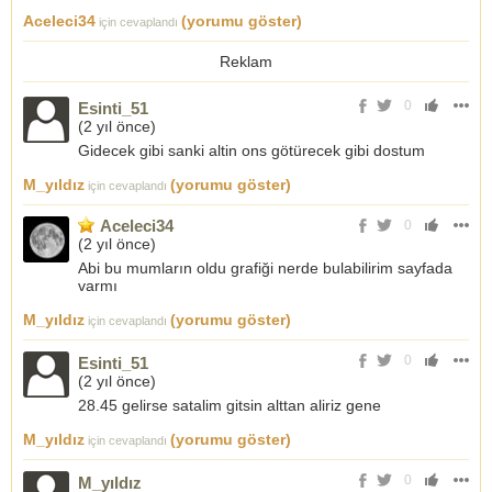
Aceleci34
(yorumu göster)
için cevaplandı
Reklam
0
Esinti_51
(
2 yıl önce
)
Gidecek gibi sanki altin ons götürecek gibi dostum
M_yıldız
(yorumu göster)
için cevaplandı
Aceleci34
0
(
2 yıl önce
)
Abi bu mumların oldu grafiği nerde bulabilirim sayfada
varmı
M_yıldız
(yorumu göster)
için cevaplandı
0
Esinti_51
(
2 yıl önce
)
28.45 gelirse satalim gitsin alttan aliriz gene
M_yıldız
(yorumu göster)
için cevaplandı
0
M_yıldız