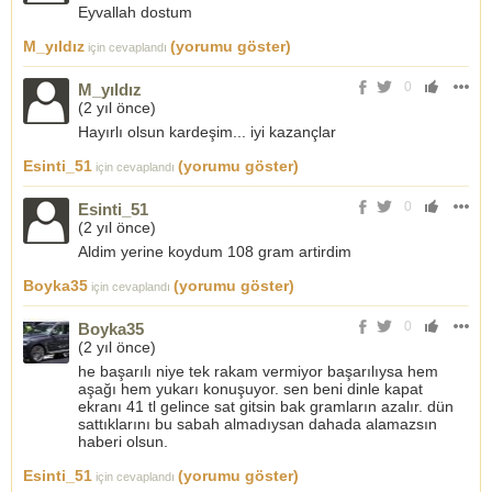
Eyvallah dostum
M_yıldız
(yorumu göster)
için cevaplandı
0
M_yıldız
(
2 yıl önce
)
Hayırlı olsun kardeşim... iyi kazançlar
Esinti_51
(yorumu göster)
için cevaplandı
0
Esinti_51
(
2 yıl önce
)
Aldim yerine koydum 108 gram artirdim
Boyka35
(yorumu göster)
için cevaplandı
0
Boyka35
(
2 yıl önce
)
he başarılı niye tek rakam vermiyor başarılıysa hem
aşağı hem yukarı konuşuyor. sen beni dinle kapat
ekranı 41 tl gelince sat gitsin bak gramların azalır. dün
sattıklarını bu sabah almadıysan dahada alamazsın
haberi olsun.
Esinti_51
(yorumu göster)
için cevaplandı