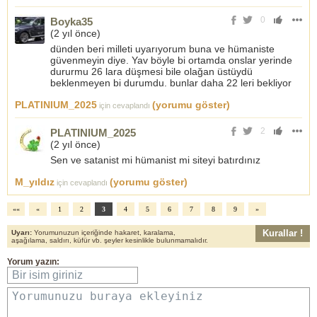
0
Boyka35
(
2 yıl önce
)
dünden beri milleti uyarıyorum buna ve hümaniste
güvenmeyin diye. Yav böyle bi ortamda onslar yerinde
dururmu 26 lara düşmesi bile olağan üstüydü
beklenmeyen bi durumdu. bunlar daha 22 leri bekliyor
PLATINIUM_2025
(yorumu göster)
için cevaplandı
2
PLATINIUM_2025
(
2 yıl önce
)
Sen ve satanist mi hümanist mi siteyi batırdınız
M_yıldız
(yorumu göster)
için cevaplandı
««
«
1
2
3
4
5
6
7
8
9
»
Kurallar !
Uyarı:
Yorumunuzun içeriğinde hakaret, karalama,
aşağılama, saldırı, küfür vb. şeyler kesinlikle bulunmamalıdır.
Yorum yazın:
Bir isim giriniz
Yorumunuzu buraya ekleyiniz