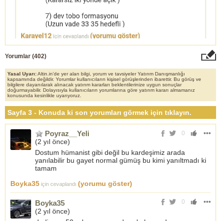
Yorumlar (
402
)
Yasal Uyarı:
Altin.in'de yer alan bilgi, yorum ve tavsiyeler Yatırım Danışmanlığı
kapsamında değildir. Yorumlar kullanıcıların kişisel görüşlerinden ibarettir. Bu görüş ve
bilgilere dayanılarak alınacak yatırım kararları beklentilerinize uygun sonuçlar
doğurmayabilir. Dolayısıyla kullanıcıların yorumlarına göre yatırım kararı almamanız
konusunda kesinlikle uyarıyoruz.
Sayfa 3 - Konuda ki son yorumları görmek için tıklayın.
Poyraz__Yeli
0
(
2 yıl önce
)
Dostum hümanist gibi değil bu kardeşimiz arada
yanılabilir bu gayet normal gümüş bu kimi yanıltmadı ki
tamam
Boyka35
(yorumu göster)
için cevaplandı
0
Boyka35
(
2 yıl önce
)