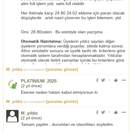
alim full işlem yok. satis full olabilir.
Her ihtimale karşı 24.80 24.02 ekleme için paran olacak
düşüşlerde . artık nasıl çözersin bu işleri bilemem. ytd
Ons :28.80zaten.. Bu esintiyle olan yazışma
Otomatik Hatırlatma:
Üyelerin yıldız sayıları diğer
üyelerin yorumlara verdiği puanlar, sitede kalma süresi,
Altın
simülatör sonucu ve üyelik tarihi vb. kriterlere göre
otomatik sistem tarafından hesaplanmaktadır. Yıldızlar
otomatik olarak belirli zamanlar içinde bu kriterlere göre
güncellenerek artabilir ya da azalabilir. Yıldız sayısının
M_yıldız
(yorumu göster)
fazla olması üyenin site içerisindeki tecrübesini gösterir
için cevaplandı
ancak yatırım konusunda uzman olduklarını asla
göstermez.
0
PLATINIUM_2025
(
2 yıl önce
)
Eeeree neden hatanı kabul etmiyorsun ki
M_yıldız
(yorumu göster)
için cevaplandı
0
M_yıldız
(
2 yıl önce
)
Tamam yaptim . durumlari ve olasılıkları soyledim.