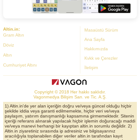
Altin.in:
Masaüstü Sürüm
Gram Altın
Ana Sayfa
Döviz
Hakkımızda
Altın
Kvkk ve Çerezler
Cumhuriyet Altını
İletişim
Dolar Kuru
Altın Fiyatları
Copyright © 2018 Her hakkı saklıdır.
Bist Yorum
Vagonmedya Bilişim San. ve Tic. A.Ş.
Altın Yorumları
1) Altin.in'de yer alan içeriğin doğru ve/veya güncel olduğu hiçbir
şekilde iddia veya garanti edilmemekte, hiçbir veri ve/veya
Döviz Kurları
paylaşım, yatırım danışmanlığı kapsamına girmemektedir. Sitenin
içeriği referans alınarak yapılacak hiçbir işlemin doğuracağı maddi
Çeyrek Altın
ve/veya manevi herhangi bir kayıptan altin.in sorumlu değildir. 2)
Altin.in ziyaretiniz sırasında ip adresiniz ve bilgisayarınız
Bitcoin
aracılığıyla toplanabilen diğer veriler altin.in tarafından kayıt