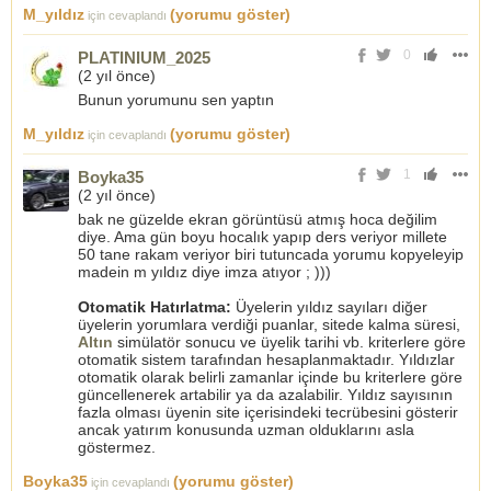
M_yıldız
(yorumu göster)
için cevaplandı
0
PLATINIUM_2025
(
2 yıl önce
)
Bunun yorumunu sen yaptın
M_yıldız
(yorumu göster)
için cevaplandı
1
Boyka35
(
2 yıl önce
)
bak ne güzelde ekran görüntüsü atmış hoca değilim
diye. Ama gün boyu hocalık yapıp ders veriyor millete
50 tane rakam veriyor biri tutuncada yorumu kopyeleyip
madein m yıldız diye imza atıyor ; )))
Otomatik Hatırlatma:
Üyelerin yıldız sayıları diğer
üyelerin yorumlara verdiği puanlar, sitede kalma süresi,
Altın
simülatör sonucu ve üyelik tarihi vb. kriterlere göre
otomatik sistem tarafından hesaplanmaktadır. Yıldızlar
otomatik olarak belirli zamanlar içinde bu kriterlere göre
güncellenerek artabilir ya da azalabilir. Yıldız sayısının
fazla olması üyenin site içerisindeki tecrübesini gösterir
ancak yatırım konusunda uzman olduklarını asla
göstermez.
Boyka35
(yorumu göster)
için cevaplandı