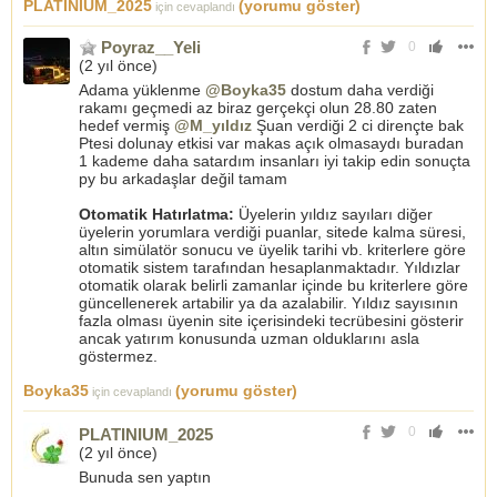
PLATINIUM_2025
(yorumu göster)
için cevaplandı
Poyraz__Yeli
0
(
2 yıl önce
)
Adama yüklenme
@Boyka35
dostum daha verdiği
rakamı geçmedi az biraz gerçekçi olun 28.80 zaten
hedef vermiş
@M_yıldız
Şuan verdiği 2 ci dirençte bak
Ptesi dolunay etkisi var makas açık olmasaydı buradan
1 kademe daha satardım insanları iyi takip edin sonuçta
py bu arkadaşlar değil tamam
Otomatik Hatırlatma:
Üyelerin yıldız sayıları diğer
üyelerin yorumlara verdiği puanlar, sitede kalma süresi,
altın simülatör sonucu ve üyelik tarihi vb. kriterlere göre
otomatik sistem tarafından hesaplanmaktadır. Yıldızlar
otomatik olarak belirli zamanlar içinde bu kriterlere göre
güncellenerek artabilir ya da azalabilir. Yıldız sayısının
fazla olması üyenin site içerisindeki tecrübesini gösterir
ancak yatırım konusunda uzman olduklarını asla
göstermez.
Boyka35
(yorumu göster)
için cevaplandı
0
PLATINIUM_2025
(
2 yıl önce
)
Bunuda sen yaptın