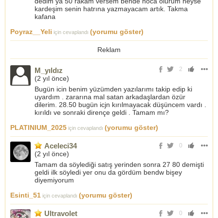
dedim ya 50 rakam versem bende hoca olurum neyse
kardeşim senin hatrına yazmayacam artık. Takma
kafana
Poyraz__Yeli
(yorumu göster)
için cevaplandı
Reklam
2
M_yıldız
(
2 yıl önce
)
Bugün icin benim yüzümden yazılarımı takip edip ki
uyardım . zararına mal satan arkadaşlardan özür
dilerim. 28.50 bugün icjn kırılmayacak düşüncem vardı .
kırıldı ve sonraki dirençe geldi . Tamam mı?
PLATINIUM_2025
(yorumu göster)
için cevaplandı
Aceleci34
0
(
2 yıl önce
)
Tamam da söylediği satış yerinden sonra 27 80 demişti
geldi ilk söyledi yer onu da gördüm bendw bişey
diyemiyorum
Esinti_51
(yorumu göster)
için cevaplandı
Ultravolet
0