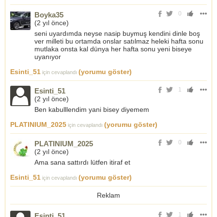
0
Boyka35
(
2 yıl önce
)
seni uyardımda neyse nasip buymuş kendini dinle boş
ver milleti bu ortamda onslar satılmaz heleki hafta sonu
mutlaka onsta kal dünya her hafta sonu yeni biseye
uyanıyor
Esinti_51
(yorumu göster)
için cevaplandı
1
Esinti_51
(
2 yıl önce
)
Ben kabulllendim yani bisey diyemem
PLATINIUM_2025
(yorumu göster)
için cevaplandı
0
PLATINIUM_2025
(
2 yıl önce
)
Ama sana sattırdı lütfen itiraf et
Esinti_51
(yorumu göster)
için cevaplandı
Reklam
1
Esinti_51