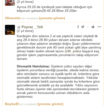
(
2 yıl önce
)
Ayrıca 29.20 de içindeydi yani takipte olduğum için
biliyorum şahsen28.40 28.80ve 29.20ler
Ultravolet
(yorumu göster)
için cevaplandı
Poyraz__Yeli
1
(
2 yıl önce
)
Kardeşim dün adama 2 al sat yaptırdı zaten söyledi ilk
atış 28.4 ikinci 28.80 yukarı devam ederse elindeki
çıkarsın diye adamın stratejisi doğru Şuan yüklenmenizi
gerektirecek durum yok 40 cent yukarı gitti diye yanılmış
olmaz hakkı teslim etmek lazım
@M_yıldız
başarılı kaç
gündür işlem yapmasamda yorumlarını takip ediyorum
tamam
Otomatik Hatırlatma:
Üyelerin yıldız sayıları diğer
üyelerin yorumlara verdiği puanlar, sitede kalma süresi,
altın simülatör sonucu ve üyelik tarihi vb. kriterlere göre
otomatik sistem tarafından hesaplanmaktadır. Yıldızlar
otomatik olarak belirli zamanlar içinde bu kriterlere göre
güncellenerek artabilir ya da azalabilir. Yıldız sayısının
fazla olması üyenin site içerisindeki tecrübesini gösterir
ancak yatırım konusunda uzman olduklarını asla
göstermez.
Boyka35
(yorumu göster)
için cevaplandı