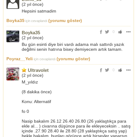
(
2 yıl önce
)
Hepsini satmadim
Boyka35
(yorumu göster)
için cevaplandı
0
Boyka35
(
2 yıl önce
)
Bu gün esinti diye biri vardı adama malı sattırdı yazık
değilmi senin hatrına bisey demiyecem artık tamam.
Poyraz__Yeli
(yorumu göster)
için cevaplandı
Ultravolet
0
(
2 yıl önce
)
M_yıldız
(8 dakika önce)
Konu: Alternatif
fo 0
Nasip bakalım 26.12 26.40 26.80 (26 yaklaştıkça para
ekle al... ) civarına düşünce para ile ekleyeceksin .. satış
içinde .27.90 28.40 ile 28.80 (28 yaklaştıkça satış yap)
bekle bakalım. bunları görünce artık birşeyler yaparsın.