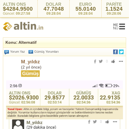
ALTIN ONS
DOLAR
EURO
PARİTE
$4284.9500
47.7048
55.0140
1.1524
Güncel:
09:27:58
09:28:04
09:28:04
09:28:06
Konu: Alternatif
Yorum Yaz
Gümüş Yorumları
M_yıldız
0
(
2 yıl önce
)
Gümüş