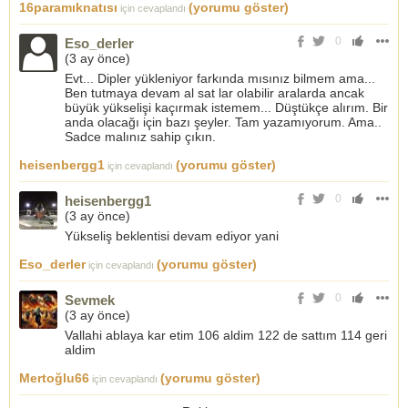
16paramıknatısı
(yorumu göster)
için cevaplandı
0
Eso_derler
(
3 ay önce
)
Evt... Dipler yükleniyor farkında mısınız bilmem ama...
Ben tutmaya devam al sat lar olabilir aralarda ancak
büyük yükselişi kaçırmak istemem... Düştükçe alırım. Bir
anda olacağı için bazı şeyler. Tam yazamıyorum. Ama..
Sadce malınız sahip çıkın.
heisenbergg1
(yorumu göster)
için cevaplandı
0
heisenbergg1
(
3 ay önce
)
Yükseliş beklentisi devam ediyor yani
Eso_derler
(yorumu göster)
için cevaplandı
0
Sevmek
(
3 ay önce
)
Vallahi ablaya kar etim 106 aldim 122 de sattım 114 geri
aldim
Mertoğlu66
(yorumu göster)
için cevaplandı