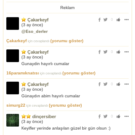
Reklam
Çakarkeyf
0
(
3 ay önce
)
@Eso_derler
Çakarkeyf
(yorumu göster)
için cevaplandı
Çakarkeyf
0
(
3 ay önce
)
Gunaydin hayırlı cumalar
16paramıknatısı
(yorumu göster)
için cevaplandı
Çakarkeyf
0
(
3 ay önce
)
Günaydın abim hayırlı cumalar
simurg22
(yorumu göster)
için cevaplandı
dinçersiber
0
(
3 ay önce
)
Keyifler yerinde anlaşılan güzel bir gün olsun :)