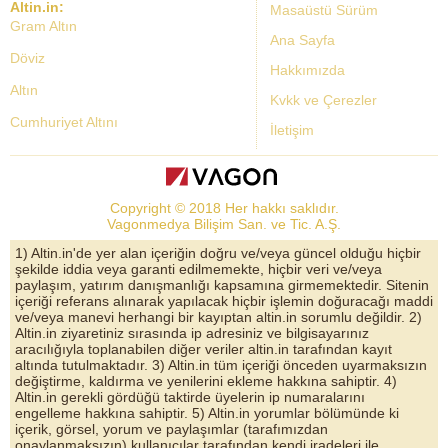
Altin.in:
Masaüstü Sürüm
Gram Altın
Ana Sayfa
Döviz
Hakkımızda
Altın
Kvkk ve Çerezler
Cumhuriyet Altını
İletişim
Dolar Kuru
Altın Fiyatları
Copyright © 2018 Her hakkı saklıdır.
Bist Yorum
Vagonmedya Bilişim San. ve Tic. A.Ş.
Altın Yorumları
1) Altin.in'de yer alan içeriğin doğru ve/veya güncel olduğu hiçbir
şekilde iddia veya garanti edilmemekte, hiçbir veri ve/veya
Döviz Kurları
paylaşım, yatırım danışmanlığı kapsamına girmemektedir. Sitenin
içeriği referans alınarak yapılacak hiçbir işlemin doğuracağı maddi
Çeyrek Altın
ve/veya manevi herhangi bir kayıptan altin.in sorumlu değildir. 2)
Altin.in ziyaretiniz sırasında ip adresiniz ve bilgisayarınız
Bitcoin
aracılığıyla toplanabilen diğer veriler altin.in tarafından kayıt
altında tutulmaktadır. 3) Altin.in tüm içeriği önceden uyarmaksızın
Euro/Dolar Parite
değiştirme, kaldırma ve yenilerini ekleme hakkına sahiptir. 4)
Altin.in gerekli gördüğü taktirde üyelerin ip numaralarını
Sterlin
engelleme hakkına sahiptir. 5) Altin.in yorumlar bölümünde ki
içerik, görsel, yorum ve paylaşımlar (tarafımızdan
Döviz Arşivi
onaylanmaksızın) kullanıcılar tarafından kendi iradeleri ile