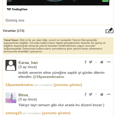
Gümüş ons
Yorumlar (
174
)
Yasal Uyarı:
Altin.in'de yer alan bilgi, yorum ve tavsiyeler Yatırım Danışmanlığı
kapsamında değildir. Yorumlar kullanıcıların kişisel görüşlerinden ibarettir. Bu görüş ve
bilgilere dayanılarak alınacak yatırım kararları beklentilerinize uygun sonuçlar
doğurmayabilir. Dolayısıyla kullanıcıların yorumlarına göre yatırım kararı almamanız
konusunda kesinlikle uyarıyoruz.
0
Karaa_han
(
3 ay önce
)
tesbih severim eline yüreğine saplık iyi günler dilerim
efendim
@16paramıknatısı
16paramıknatısı
(yorumu göster)
için cevaplandı
0
Meva_
(
3 ay önce
)
Yakışır tayt ramazn gibi olur arada bu düzeni bozar:)
simurg22
(yorumu göster)
için cevaplandı