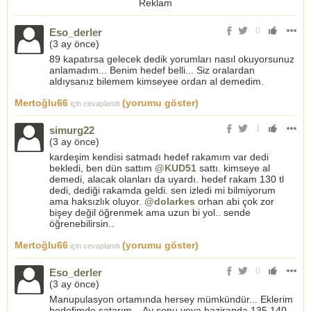
Reklam
0
Eso_derler
(
3 ay önce
)
89 kapatırsa gelecek dedik yorumları nasıl okuyorsunuz
anlamadım... Benim hedef belli... Siz oralardan
aldıysanız bilemem kimseyee ordan al demedim.
Mertoğlu66
(yorumu göster)
için cevaplandı
1
simurg22
(
3 ay önce
)
kardeşim kendisi satmadı hedef rakamım var dedi
bekledi, ben dün sattım
@KUD51
sattı. kimseye al
demedi, alacak olanları da uyardı. hedef rakam 130 tl
dedi, dediği rakamda geldi. sen izledi mi bilmiyorum
ama haksızlık oluyor.
@dolarkes
orhan abi çok zor
bişey değil öğrenmek ama uzun bi yol.. sende
öğrenebilirsin..
Mertoğlu66
(yorumu göster)
için cevaplandı
0
Eso_derler
(
3 ay önce
)
Manupulasyon ortamında hersey mümkündür... Eklerim
hedefimde satarım... Ay sonu veya haziranda 135 140