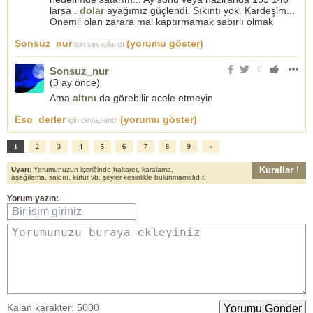
larsa .
dolar
ayağımız güçlendi. Sıkıntı yok. Kardeşim...
Önemli olan zarara mal kaptırmamak sabırlı olmak
Sonsuz_nur
(yorumu göster)
için cevaplandı
0
Sonsuz_nur
(
3 ay önce
)
Ama
altını
da görebilir acele etmeyin
Eso_derler
(yorumu göster)
için cevaplandı
1
2
3
4
5
6
7
8
9
»
Kurallar !
Uyarı:
Yorumunuzun içeriğinde hakaret, karalama,
aşağılama, saldırı, küfür vb. şeyler kesinlikle bulunmamalıdır.
Yorum yazın:
Bir isim giriniz
Yorumunuzu buraya ekleyiniz
Kalan karakter:
5000