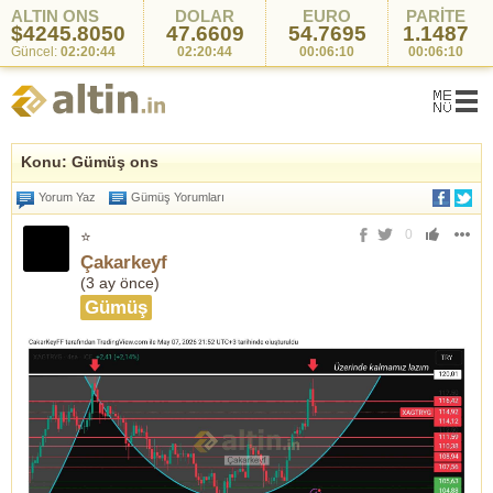
ALTIN ONS
DOLAR
EURO
PARİTE
$4245.8050
47.6604
54.7695
1.1487
Güncel:
02:20:44
02:20:46
00:06:10
00:06:10
Konu: Gümüş ons
Yorum Yaz
Gümüş Yorumları
0
⭐
Çakarkeyf
(
3 ay önce
)
Gümüş