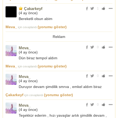
Çakarkeyf
1
(
4 ay önce
)
Bereketli olsun abim
Meva_
(yorumu göster)
için cevaplandı
Reklam
0
Meva_
(
4 ay önce
)
Dün biraz tempol aldım
Meva_
(yorumu göster)
için cevaplandı
0
Meva_
(
4 ay önce
)
Duruyor devam şimdilik smrva , emkel aldım biraz
Çakarkeyf
(yorumu göster)
için cevaplandı
0
Meva_
(
4 ay önce
)
Teşekkür ederim , hızı yavaşlar artık şimdilik devam ,