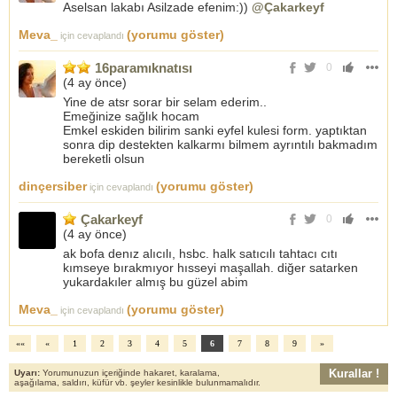
Aselsan lakabı Asilzade efenim:))
@Çakarkeyf
Meva_
(yorumu göster)
için cevaplandı
16paramıknatısı
0
(
4 ay önce
)
Yine de atsr sorar bir selam ederim..
Emeğinize sağlık hocam
Emkel eskiden bilirim sanki eyfel kulesi form. yaptıktan
sonra dip destekten kalkarmı bilmem ayrıntılı bakmadım
bereketli olsun
dinçersiber
(yorumu göster)
için cevaplandı
Çakarkeyf
0
(
4 ay önce
)
ak bofa denız alıcılı, hsbc. halk satıcılı tahtacı cıtı
kımseye bırakmıyor hısseyi maşallah. diğer satarken
yukardakıler almış bu güzel abim
Meva_
(yorumu göster)
için cevaplandı
««
«
1
2
3
4
5
6
7
8
9
»
Kurallar !
Uyarı:
Yorumunuzun içeriğinde hakaret, karalama,
aşağılama, saldırı, küfür vb. şeyler kesinlikle bulunmamalıdır.