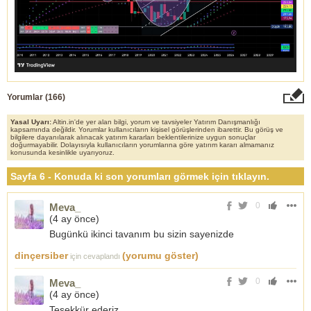
Yorumlar (
166
)
Yasal Uyarı:
Altin.in'de yer alan bilgi, yorum ve tavsiyeler Yatırım Danışmanlığı
kapsamında değildir. Yorumlar kullanıcıların kişisel görüşlerinden ibarettir. Bu görüş ve
bilgilere dayanılarak alınacak yatırım kararları beklentilerinize uygun sonuçlar
doğurmayabilir. Dolayısıyla kullanıcıların yorumlarına göre yatırım kararı almamanız
konusunda kesinlikle uyarıyoruz.
Sayfa 6 - Konuda ki son yorumları görmek için tıklayın.
0
Meva_
(
4 ay önce
)
Bugünkü ikinci tavanım bu sizin sayenizde
dinçersiber
(yorumu göster)
için cevaplandı
0
Meva_
(
4 ay önce
)
Teşekkür ederiz