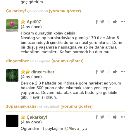
geç gördüm
Çakarkeyf
(yorumu göster)
için cevaplandı
Apt007
0
(
4 ay önce
)
Hocam günaydın kolay gelsin
Nasdag ve sp buralardayken gümüş 170 tl de
Altın
8
bin üzerindeydi şimdiki durumu nasıl yorumlarız . Derin
bir düşüş yaşanırsa nasdagda ve sp de daha altlara
çekebilirmi metalleri. Kafam sarmadı bu durumu.
dinçersiber
(yorumu göster)
için cevaplandı
dinçersiber
0
(
4 ay önce
)
Ben de 2 3 haftadır bu ihtimale göre hareket ediyorum
bakalım 500 puan daha çıkarsak zaten yeni tepe
yapıyoruz. Devamında ufak çanak hedefiyle gelebilir
gibi. Hayırlısı olsun.
16paramıknatısı
(yorumu göster)
için cevaplandı
Çakarkeyf
0
(
4 ay önce
)
Ogrendim ; ) paylaştım
@Meva_
ya