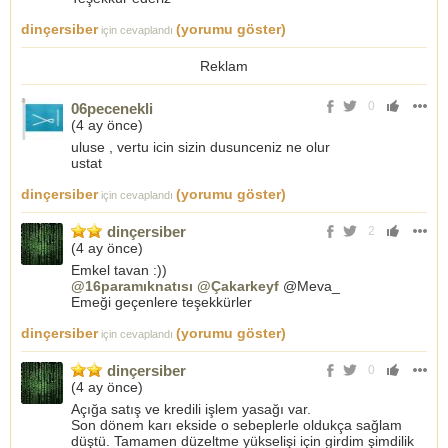
dinçersiber
(yorumu göster)
için cevaplandı
Reklam
0
06pecenekli
(
4 ay önce
)
uluse , vertu icin sizin dusunceniz ne olur
ustat
dinçersiber
(yorumu göster)
için cevaplandı
dinçersiber
2
(
4 ay önce
)
Emkel tavan :))
@16paramıknatısı
@Çakarkeyf
@Meva_
Emeği geçenlere teşekkürler
dinçersiber
(yorumu göster)
için cevaplandı
dinçersiber
0
(
4 ay önce
)
Açığa satış ve kredili işlem yasağı var.
Son dönem karı ekside o sebeplerle oldukça sağlam
düştü. Tamamen düzeltme yükselişi için girdim şimdilik