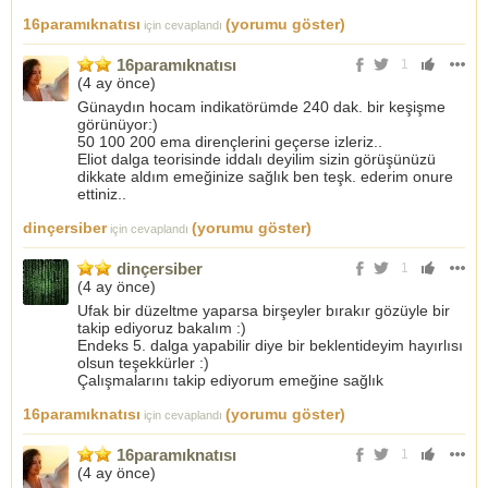
16paramıknatısı
(yorumu göster)
için cevaplandı
16paramıknatısı
1
(
4 ay önce
)
Günaydın hocam indikatörümde 240 dak. bir keşişme
görünüyor:)
50 100 200 ema dirençlerini geçerse izleriz..
Eliot dalga teorisinde iddalı deyilim sizin görüşünüzü
dikkate aldım emeğinize sağlık ben teşk. ederim onure
ettiniz..
dinçersiber
(yorumu göster)
için cevaplandı
dinçersiber
1
(
4 ay önce
)
Ufak bir düzeltme yaparsa birşeyler bırakır gözüyle bir
takip ediyoruz bakalım :)
Endeks 5. dalga yapabilir diye bir beklentideyim hayırlısı
olsun teşekkürler :)
Çalışmalarını takip ediyorum emeğine sağlık
16paramıknatısı
(yorumu göster)
için cevaplandı
16paramıknatısı
1
(
4 ay önce
)