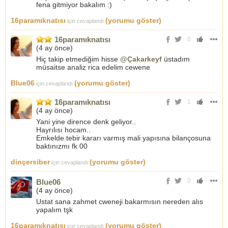
fena gitmiyor bakalım :)
16paramıknatısı
(yorumu göster)
için cevaplandı
16paramıknatısı
0
(
4 ay önce
)
Hiç takip etmediğim hisse
@Çakarkeyf
üstadım
müsaitse analiz rica edelim cewene
Blue06
(yorumu göster)
için cevaplandı
16paramıknatısı
1
(
4 ay önce
)
Yani yine dirence denk geliyor..
Hayrılısı hocam..
Emkelde tebir kararı varmış mali yapısına bilançosuna
baktınızmı fk 00
dinçersiber
(yorumu göster)
için cevaplandı
0
Blue06
(
4 ay önce
)
Ustat sana zahmet cweneji bakarmısın nereden alıs
yapalım tşk
16paramıknatısı
(yorumu göster)
için cevaplandı