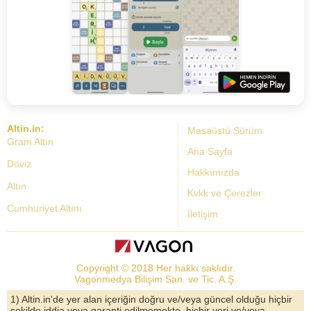
Altin.in:
Masaüstü Sürüm
Gram Altın
Ana Sayfa
Döviz
Hakkımızda
Altın
Kvkk ve Çerezler
Cumhuriyet Altını
İletişim
Dolar Kuru
Altın Fiyatları
Copyright © 2018 Her hakkı saklıdır.
Bist Yorum
Vagonmedya Bilişim San. ve Tic. A.Ş.
Altın Yorumları
1) Altin.in'de yer alan içeriğin doğru ve/veya güncel olduğu hiçbir
şekilde iddia veya garanti edilmemekte, hiçbir veri ve/veya