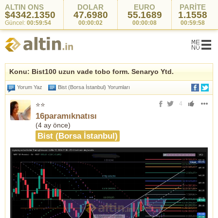
ALTIN ONS
DOLAR
EURO
PARİTE
$4342.1350
47.6980
55.1689
1.1558
Güncel:
00:59:54
00:00:02
00:00:08
00:59:58
Konu: Bist100 uzun vade tobo form. Senaryo Ytd.
Yorum Yaz
Bist (Borsa İstanbul) Yorumları
4
⭐⭐
16paramıknatısı
(
4 ay önce
)
Bist (Borsa İstanbul)