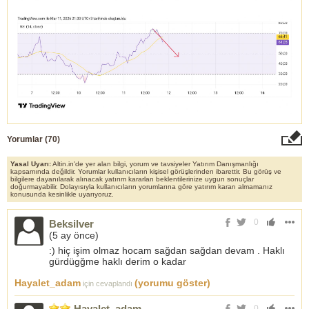
Yorumlar (
70
)
Yasal Uyarı:
Altin.in'de yer alan bilgi, yorum ve tavsiyeler Yatırım Danışmanlığı
kapsamında değildir. Yorumlar kullanıcıların kişisel görüşlerinden ibarettir. Bu görüş ve
bilgilere dayanılarak alınacak yatırım kararları beklentilerinize uygun sonuçlar
doğurmayabilir. Dolayısıyla kullanıcıların yorumlarına göre yatırım kararı almamanız
konusunda kesinlikle uyarıyoruz.
0
Beksilver
(
5 ay önce
)
:) hiç işim olmaz hocam sağdan sağdan devam . Haklı
gürdügğme haklı derim o kadar
Hayalet_adam
(yorumu göster)
için cevaplandı
Hayalet_adam
0