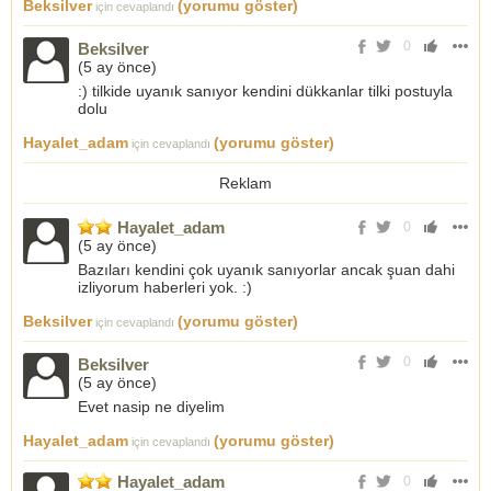
Beksilver
(yorumu göster)
için cevaplandı
0
Beksilver
(
5 ay önce
)
:) tilkide uyanık sanıyor kendini dükkanlar tilki postuyla
dolu
Hayalet_adam
(yorumu göster)
için cevaplandı
Reklam
Hayalet_adam
0
(
5 ay önce
)
Bazıları kendini çok uyanık sanıyorlar ancak şuan dahi
izliyorum haberleri yok. :)
Beksilver
(yorumu göster)
için cevaplandı
0
Beksilver
(
5 ay önce
)
Evet nasip ne diyelim
Hayalet_adam
(yorumu göster)
için cevaplandı
Hayalet_adam
0