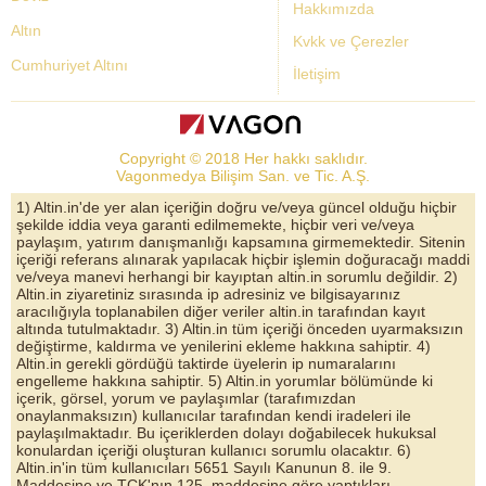
Hakkımızda
Altın
Kvkk ve Çerezler
Cumhuriyet Altını
İletişim
Dolar Kuru
Altın Fiyatları
Copyright © 2018 Her hakkı saklıdır.
Bist Yorum
Vagonmedya Bilişim San. ve Tic. A.Ş.
Altın Yorumları
1) Altin.in'de yer alan içeriğin doğru ve/veya güncel olduğu hiçbir
şekilde iddia veya garanti edilmemekte, hiçbir veri ve/veya
Döviz Kurları
paylaşım, yatırım danışmanlığı kapsamına girmemektedir. Sitenin
içeriği referans alınarak yapılacak hiçbir işlemin doğuracağı maddi
Çeyrek Altın
ve/veya manevi herhangi bir kayıptan altin.in sorumlu değildir. 2)
Altin.in ziyaretiniz sırasında ip adresiniz ve bilgisayarınız
Bitcoin
aracılığıyla toplanabilen diğer veriler altin.in tarafından kayıt
altında tutulmaktadır. 3) Altin.in tüm içeriği önceden uyarmaksızın
Euro/Dolar Parite
değiştirme, kaldırma ve yenilerini ekleme hakkına sahiptir. 4)
Altin.in gerekli gördüğü taktirde üyelerin ip numaralarını
Sterlin
engelleme hakkına sahiptir. 5) Altin.in yorumlar bölümünde ki
içerik, görsel, yorum ve paylaşımlar (tarafımızdan
Döviz Arşivi
onaylanmaksızın) kullanıcılar tarafından kendi iradeleri ile
paylaşılmaktadır. Bu içeriklerden dolayı doğabilecek hukuksal
konulardan içeriği oluşturan kullanıcı sorumlu olacaktır. 6)
Altin.in'in tüm kullanıcıları 5651 Sayılı Kanunun 8. ile 9.
Maddesine ve TCK'nın 125. maddesine göre yaptıkları