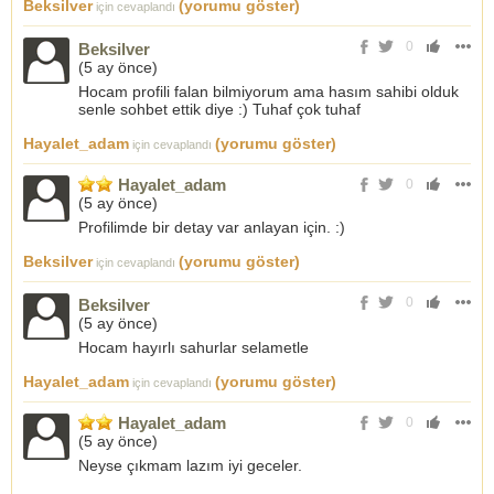
Beksilver
(yorumu göster)
için cevaplandı
0
Beksilver
(
5 ay önce
)
Hocam profili falan bilmiyorum ama hasım sahibi olduk
senle sohbet ettik diye :) Tuhaf çok tuhaf
Hayalet_adam
(yorumu göster)
için cevaplandı
Hayalet_adam
0
(
5 ay önce
)
Profilimde bir detay var anlayan için. :)
Beksilver
(yorumu göster)
için cevaplandı
0
Beksilver
(
5 ay önce
)
Hocam hayırlı sahurlar selametle
Hayalet_adam
(yorumu göster)
için cevaplandı
Hayalet_adam
0
(
5 ay önce
)
Neyse çıkmam lazım iyi geceler.