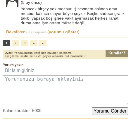
(
5 ay önce
)
Yapacak birşey yok mecbur. :) sevmem aslında ama
mecbur kalınca oluyor böyle şeyler. Keşke sadece grafik
takibi yapsak boş işlere vakit ayırmasak herkes rahat
dursa ama işte ortam müsait değil.
Beksilver
(yorumu göster)
için cevaplandı
1
2
3
4
»
Kurallar !
Uyarı:
Yorumunuzun içeriğinde hakaret, karalama,
aşağılama, saldırı, küfür vb. şeyler kesinlikle bulunmamalıdır.
Yorum yazın:
Bir isim giriniz
Yorumunuzu buraya ekleyiniz
Kalan karakter:
5000