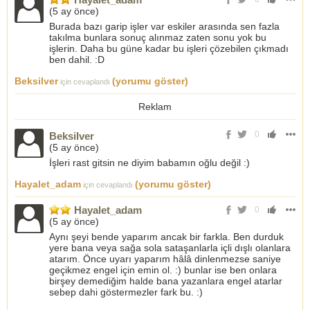
(
5 ay önce
)
Burada bazı garip işler var eskiler arasında sen fazla
takılma bunlara sonuç alınmaz zaten sonu yok bu
işlerin. Daha bu güne kadar bu işleri çözebilen çıkmadı
ben dahil. :D
Beksilver
(yorumu göster)
için cevaplandı
Reklam
0
Beksilver
(
5 ay önce
)
İşleri rast gitsin ne diyim babamın oğlu değil :)
Hayalet_adam
(yorumu göster)
için cevaplandı
Hayalet_adam
0
(
5 ay önce
)
Aynı şeyi bende yaparım ancak bir farkla. Ben durduk
yere bana veya sağa sola sataşanlarla içli dışlı olanlara
atarım. Önce uyarı yaparım hâlâ dinlenmezse saniye
geçikmez engel için emin ol. :) bunlar ise ben onlara
birşey demediğim halde bana yazanlara engel atarlar
sebep dahi göstermezler fark bu. :)