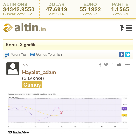
ALTIN ONS
DOLAR
EURO
PARİTE
$4342.9550
47.6919
55.1922
1.1565
Güncel:
22:55:32
22:55:16
22:55:34
22:55:34
Konu: X grafik
Yorum Yaz
Gümüş Yorumları
1
⭐⭐
Hayalet_adam
(
5 ay önce
)
Gümüş