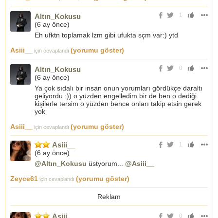
1
Altın_Kokusu
(
6 ay önce
)
Eh ufktn toplamak lzm gibi ufukta sçm var:) ytd
Asiii__
(yorumu göster)
için cevaplandı
0
Altın_Kokusu
(
6 ay önce
)
Ya çok sıdalı bir insan onun yorumları gördükçe daraltı
geliyordu :)) o yüzden engelledim bir de ben o dediği
kişilerle tersim o yüzden bence onları takip etsin gerek
yok
Asiii__
(yorumu göster)
için cevaplandı
Asiii__
1
(
6 ay önce
)
@Altın_Kokusu
üstyorum...
@Asiii__
Zeyce61
(yorumu göster)
için cevaplandı
Reklam
Asiii__
0