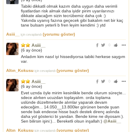
Tabiki dikkatli olmak kazım daha uygun daha verimli
fiyatlardan risk almak daha iyidir pirim uyarılarınızı
dikkate alacağım sizin tecrübemiz daha çok :)
Yakında uyanış fazına geçecek gibi bakalım net bir kaç
tane bulsam yeterli b fren leyim kendimi :) ytd
Asiii__
(yorumu göster)
için cevaplandı
Asiii__
0
(
6 ay önce
)
Anladım kim nasıl iyi hissediyorsa tabiki herkese saygım
var.
Altın_Kokusu
(yorumu göster)
için cevaplandı
Asiii__
0
(
6 ay önce
)
Evet uznda öyle mirim kesinlikle bende olurum süreçte...
sdece alırken ucuzdan toplayalım. orda toplama
uslünde düzeltmelerde alımlar yaparak devam
edeceğim... 14.050__13.800ler görünen bende şuan
sende bak endexse hisse bazlı destek direnç aslında
daha yol gösterici bi yandan. Bende kime ne diyosam:).
Sen bilirsin işini:)... Bereketli olsun inşallah:)
@Asiii__
Altın_Kokusu
(yorumu göster)
için cevaplandı