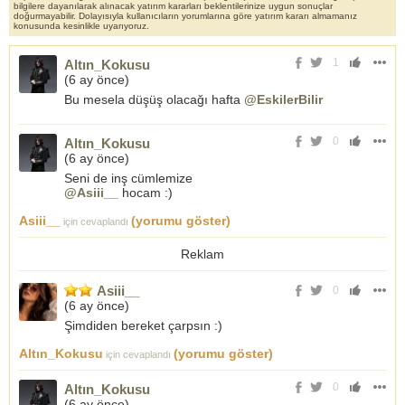
bilgilere dayanılarak alınacak yatırım kararları beklentilerinize uygun sonuçlar
doğurmayabilir. Dolayısıyla kullanıcıların yorumlarına göre yatırım kararı almamanız
konusunda kesinlikle uyarıyoruz.
1
Altın_Kokusu
(
6 ay önce
)
Bu mesela düşüş olacağı hafta
@EskilerBilir
0
Altın_Kokusu
(
6 ay önce
)
Seni de inş cümlemize
@Asiii__
hocam :)
Asiii__
(yorumu göster)
için cevaplandı
Reklam
Asiii__
0
(
6 ay önce
)
Şimdiden bereket çarpsın :)
Altın_Kokusu
(yorumu göster)
için cevaplandı
0
Altın_Kokusu
(
6 ay önce
)