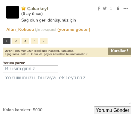
Çakarkeyf
1
(
6 ay önce
)
Sağ olun geri dönüşünüz için
Altın_Kokusu
(yorumu göster)
için cevaplandı
1
2
3
4
»
Kurallar !
Uyarı:
Yorumunuzun içeriğinde hakaret, karalama,
aşağılama, saldırı, küfür vb. şeyler kesinlikle bulunmamalıdır.
Yorum yazın:
Bir isim giriniz
Yorumunuzu buraya ekleyiniz
Kalan karakter:
5000