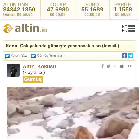
ALTIN ONS
DOLAR
EURO
PARİTE
$4342.1350
47.6980
55.1689
1.1558
Güncel:
00:59:54
00:00:02
00:00:08
00:59:58
Konu: Çok yakında gümüşte yaşanacak olan (temsili)
Yorum Yaz
Gümüş Yorumları
Altın_Kokusu
0
(
7 ay önce
)
Gümüş