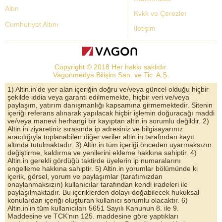
Altın
Kvkk ve Çerezler
Cumhuriyet Altını
İletişim
Dolar Kuru
Altın Fiyatları
Copyright © 2018 Her hakkı saklıdır.
Bist Yorum
Vagonmedya Bilişim San. ve Tic. A.Ş.
Altın Yorumları
1) Altin.in'de yer alan içeriğin doğru ve/veya güncel olduğu hiçbir
şekilde iddia veya garanti edilmemekte, hiçbir veri ve/veya
Döviz Kurları
paylaşım, yatırım danışmanlığı kapsamına girmemektedir. Sitenin
içeriği referans alınarak yapılacak hiçbir işlemin doğuracağı maddi
Çeyrek Altın
ve/veya manevi herhangi bir kayıptan altin.in sorumlu değildir. 2)
Altin.in ziyaretiniz sırasında ip adresiniz ve bilgisayarınız
Bitcoin
aracılığıyla toplanabilen diğer veriler altin.in tarafından kayıt
altında tutulmaktadır. 3) Altin.in tüm içeriği önceden uyarmaksızın
Euro/Dolar Parite
değiştirme, kaldırma ve yenilerini ekleme hakkına sahiptir. 4)
Altin.in gerekli gördüğü taktirde üyelerin ip numaralarını
Sterlin
engelleme hakkına sahiptir. 5) Altin.in yorumlar bölümünde ki
içerik, görsel, yorum ve paylaşımlar (tarafımızdan
Döviz Arşivi
onaylanmaksızın) kullanıcılar tarafından kendi iradeleri ile
paylaşılmaktadır. Bu içeriklerden dolayı doğabilecek hukuksal
konulardan içeriği oluşturan kullanıcı sorumlu olacaktır. 6)
Altin.in'in tüm kullanıcıları 5651 Sayılı Kanunun 8. ile 9.
Maddesine ve TCK'nın 125. maddesine göre yaptıkları