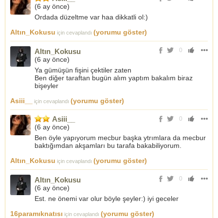
(
6 ay önce
)
Ordada düzeltme var haa dikkatli ol:)
Altın_Kokusu
(yorumu göster)
için cevaplandı
0
Altın_Kokusu
(
6 ay önce
)
Ya gümüşün fişini çektiler zaten
Ben diğer taraftan bugün alım yaptım bakalım biraz
bişeyler
Asiii__
(yorumu göster)
için cevaplandı
Asiii__
0
(
6 ay önce
)
Ben öyle yapıyorum mecbur başka ytrımlara da mecbur
baktığımdan akşamları bu tarafa bakabiliyorum.
Altın_Kokusu
(yorumu göster)
için cevaplandı
0
Altın_Kokusu
(
6 ay önce
)
Est. ne önemi var olur böyle şeyler:) iyi geceler
16paramıknatısı
(yorumu göster)
için cevaplandı