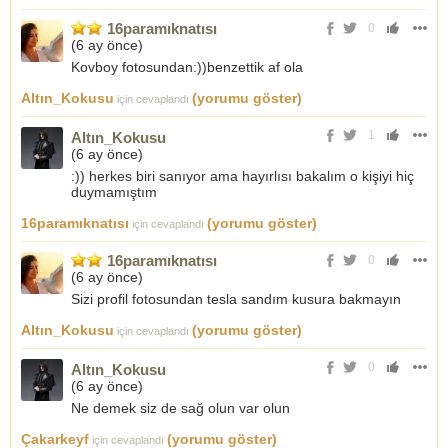
16paramıknatısı
0
(
6 ay önce
)
Kovboy fotosundan:))benzettik af ola
Altın_Kokusu
(yorumu göster)
için cevaplandı
1
Altın_Kokusu
(
6 ay önce
)
:)) herkes biri sanıyor ama hayırlısı bakalım o kişiyi hiç
duymamıştım
16paramıknatısı
(yorumu göster)
için cevaplandı
16paramıknatısı
0
(
6 ay önce
)
Sizi profil fotosundan tesla sandım kusura bakmayın
Altın_Kokusu
(yorumu göster)
için cevaplandı
0
Altın_Kokusu
(
6 ay önce
)
Ne demek siz de sağ olun var olun
Çakarkeyf
(yorumu göster)
için cevaplandı