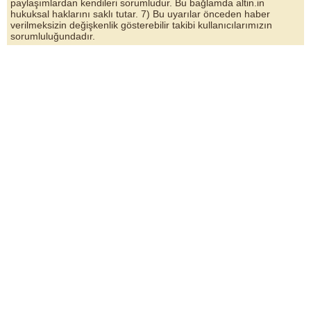
paylaşımlardan kendileri sorumludur. Bu bağlamda altin.in
hukuksal haklarını saklı tutar. 7) Bu uyarılar önceden haber
verilmeksizin değişkenlik gösterebilir takibi kullanıcılarımızın
sorumluluğundadır.