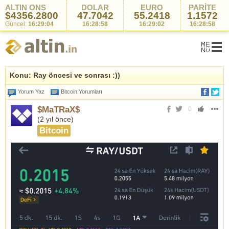
ALTIN ONS
DOLAR
EURO
PARİTE
$4356.2800
47.7042
55.2418
1.1572
Güncel:
16:29:04
16:28:58
16:29:02
16:28:58
Konu: Ray öncesi ve sonrası :))
Yorum Yaz
Bitcoin Yorumları
$MaTRaX$
0
(
2 yıl önce
)
Bitcoin