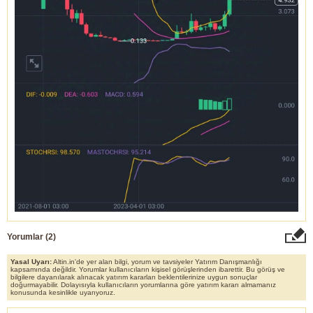
Yorumlar (
2
)
Yasal Uyarı:
Altin.in'de yer alan bilgi, yorum ve tavsiyeler Yatırım Danışmanlığı
kapsamında değildir. Yorumlar kullanıcıların kişisel görüşlerinden ibarettir. Bu görüş ve
bilgilere dayanılarak alınacak yatırım kararları beklentilerinize uygun sonuçlar
doğurmayabilir. Dolayısıyla kullanıcıların yorumlarına göre yatırım kararı almamanız
konusunda kesinlikle uyarıyoruz.