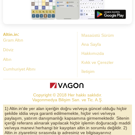
Altin.in:
Masaüstü Sürüm
Gram Altın
Ana Sayfa
Döviz
Hakkımızda
Altın
Kvkk ve Çerezler
Cumhuriyet Altını
İletişim
Dolar Kuru
Altın Fiyatları
Copyright © 2018 Her hakkı saklıdır.
Bist Yorum
Vagonmedya Bilişim San. ve Tic. A.Ş.
Altın Yorumları
1) Altin.in'de yer alan içeriğin doğru ve/veya güncel olduğu hiçbir
şekilde iddia veya garanti edilmemekte, hiçbir veri ve/veya
Döviz Kurları
paylaşım, yatırım danışmanlığı kapsamına girmemektedir. Sitenin
içeriği referans alınarak yapılacak hiçbir işlemin doğuracağı maddi
Çeyrek Altın
ve/veya manevi herhangi bir kayıptan altin.in sorumlu değildir. 2)
Altin.in ziyaretiniz sırasında ip adresiniz ve bilgisayarınız