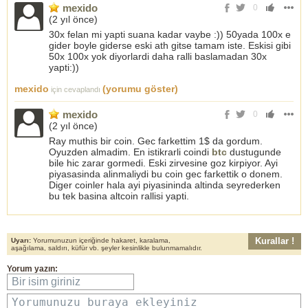
mexido
0
(
2 yıl önce
)
30x felan mi yapti suana kadar vaybe :)) 50yada 100x e
gider boyle giderse eski ath gitse tamam iste. Eskisi gibi
50x 100x yok diyorlardi daha ralli baslamadan 30x
yapti:))
mexido
(yorumu göster)
için cevaplandı
mexido
0
(
2 yıl önce
)
Ray muthis bir coin. Gec farkettim 1$ da gordum.
Oyuzden almadim. En istikrarli coindi
btc
dustugunde
bile hic zarar gormedi. Eski zirvesine goz kirpiyor. Ayi
piyasasinda alinmaliydi bu coin gec farkettik o donem.
Diger coinler hala ayi piyasininda altinda seyrederken
bu tek basina altcoin rallisi yapti.
Kurallar !
Uyarı:
Yorumunuzun içeriğinde hakaret, karalama,
aşağılama, saldırı, küfür vb. şeyler kesinlikle bulunmamalıdır.
Yorum yazın:
Bir isim giriniz
Yorumunuzu buraya ekleyiniz