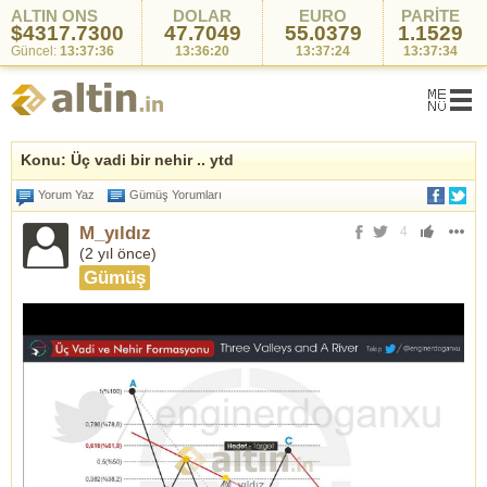
ALTIN ONS
DOLAR
EURO
PARİTE
$4317.7300
47.7049
55.0391
1.1529
Güncel:
13:37:36
13:36:20
13:37:42
13:37:34
Konu: Üç vadi bir nehir .. ytd
Yorum Yaz
Gümüş Yorumları
M_yıldız
4
(
2 yıl önce
)
Gümüş