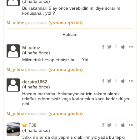
(
3 hafta önce
)
Bu rakamları 5 ay önce verebildin mi diye sorarım
konuşana . ytd ?
M_yıldız
(yorumu göster)
için cevaplandı
Reklam
2
M_yıldız
(
4 hafta önce
)
Milimetrik hesap etmişiz be ... Ytd
M_yıldız
(yorumu göster)
için cevaplandı
0
dersim1662
(
4 hafta önce
)
Hocam merhaba. Anlamayanlar için rakam olarak
telaffuz edermisiniz kaça kadar çıkıp kaça kadar düşer
gibi.
M_yıldız
(yorumu göster)
için cevaplandı
F30
0
(
4 hafta önce
)
39xx
dolar
da dip yapmış olabilirmiyiz yada bu tepki