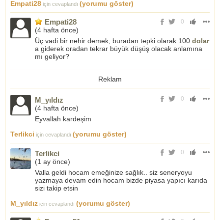
Empati28
(yorumu göster)
için cevaplandı
Empati28
0
(
4 hafta önce
)
Üç vadi bir nehir demek; buradan tepki olarak 100
dolar
a giderek oradan tekrar büyük düşüş olacak anlamına
mı geliyor?
Reklam
0
M_yıldız
(
4 hafta önce
)
Eyvallah kardeşim
Terlikci
(yorumu göster)
için cevaplandı
0
Terlikci
(
1 ay önce
)
Valla geldi hocam emeğinize sağlık.. siz seneryoyu
yazmaya devam edin hocam bizde piyasa yapıcı karıda
sizi takip etsin
M_yıldız
(yorumu göster)
için cevaplandı