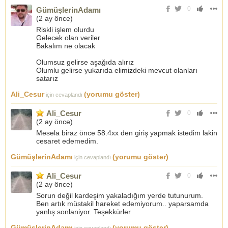
0
GümüşlerinAdamı
(
2 ay önce
)
Riskli işlem olurdu
Gelecek olan veriler
Bakalım ne olacak
Olumsuz gelirse aşağıda alırız
Olumlu gelirse yukarıda elimizdeki mevcut olanları
satarız
Ali_Cesur
(yorumu göster)
için cevaplandı
Ali_Cesur
0
(
2 ay önce
)
Mesela biraz önce 58.4xx den giriş yapmak istedim lakin
cesaret edemedim.
GümüşlerinAdamı
(yorumu göster)
için cevaplandı
Ali_Cesur
0
(
2 ay önce
)
Sorun değil kardeşim yakaladığım yerde tutunurum.
Ben artık müstakil hareket edemiyorum.. yaparsamda
yanlış sonlaniyor. Teşekkürler
GümüşlerinAdamı
(yorumu göster)
için cevaplandı