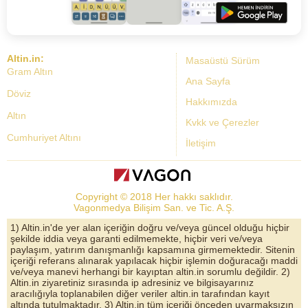
Altin.in:
Masaüstü Sürüm
Gram Altın
Ana Sayfa
Döviz
Hakkımızda
Altın
Kvkk ve Çerezler
Cumhuriyet Altını
İletişim
Dolar Kuru
Altın Fiyatları
Copyright © 2018 Her hakkı saklıdır.
Bist Yorum
Vagonmedya Bilişim San. ve Tic. A.Ş.
Altın Yorumları
1) Altin.in'de yer alan içeriğin doğru ve/veya güncel olduğu hiçbir
şekilde iddia veya garanti edilmemekte, hiçbir veri ve/veya
Döviz Kurları
paylaşım, yatırım danışmanlığı kapsamına girmemektedir. Sitenin
içeriği referans alınarak yapılacak hiçbir işlemin doğuracağı maddi
Çeyrek Altın
ve/veya manevi herhangi bir kayıptan altin.in sorumlu değildir. 2)
Altin.in ziyaretiniz sırasında ip adresiniz ve bilgisayarınız
Bitcoin
aracılığıyla toplanabilen diğer veriler altin.in tarafından kayıt
altında tutulmaktadır. 3) Altin.in tüm içeriği önceden uyarmaksızın