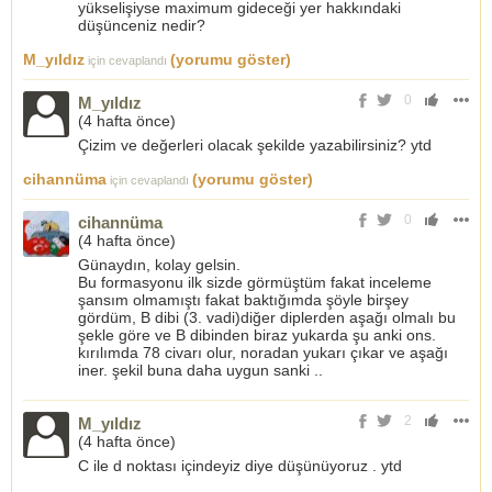
yükselişiyse maximum gideceği yer hakkındaki
düşünceniz nedir?
M_yıldız
(yorumu göster)
için cevaplandı
0
M_yıldız
(
4 hafta önce
)
Çizim ve değerleri olacak şekilde yazabilirsiniz? ytd
cihannüma
(yorumu göster)
için cevaplandı
0
cihannüma
(
4 hafta önce
)
Günaydın, kolay gelsin.
Bu formasyonu ilk sizde görmüştüm fakat inceleme
şansım olmamıştı fakat baktığımda şöyle birşey
gördüm, B dibi (3. vadi)diğer diplerden aşağı olmalı bu
şekle göre ve B dibinden biraz yukarda şu anki ons.
kırılımda 78 civarı olur, noradan yukarı çıkar ve aşağı
iner. şekil buna daha uygun sanki ..
2
M_yıldız
(
4 hafta önce
)
C ile d noktası içindeyiz diye düşünüyoruz . ytd