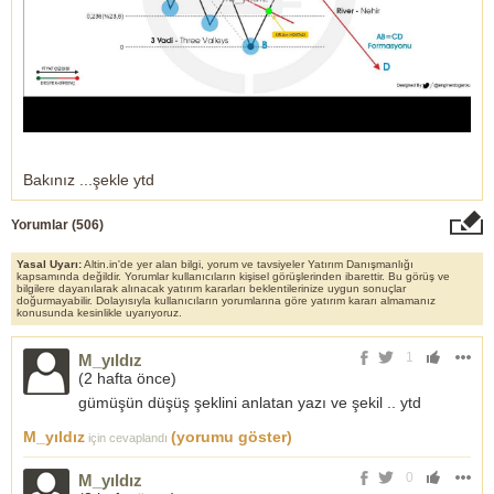
Bakınız ...şekle ytd
Yorumlar (
506
)
Yasal Uyarı:
Altin.in'de yer alan bilgi, yorum ve tavsiyeler Yatırım Danışmanlığı
kapsamında değildir. Yorumlar kullanıcıların kişisel görüşlerinden ibarettir. Bu görüş ve
bilgilere dayanılarak alınacak yatırım kararları beklentilerinize uygun sonuçlar
doğurmayabilir. Dolayısıyla kullanıcıların yorumlarına göre yatırım kararı almamanız
konusunda kesinlikle uyarıyoruz.
1
M_yıldız
(
2 hafta önce
)
gümüşün düşüş şeklini anlatan yazı ve şekil .. ytd
M_yıldız
(yorumu göster)
için cevaplandı
0
M_yıldız