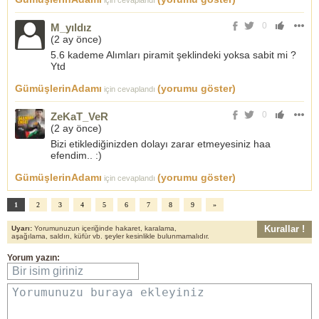
0
M_yıldız
(
2 ay önce
)
5.6 kademe Alımları piramit şeklindeki yoksa sabit mi ?
Ytd
GümüşlerinAdamı
(yorumu göster)
için cevaplandı
0
ZeKaT_VeR
(
2 ay önce
)
Bizi etiklediğinizden dolayı zarar etmeyesiniz haa
efendim.. :)
GümüşlerinAdamı
(yorumu göster)
için cevaplandı
1
2
3
4
5
6
7
8
9
»
Kurallar !
Uyarı:
Yorumunuzun içeriğinde hakaret, karalama,
aşağılama, saldırı, küfür vb. şeyler kesinlikle bulunmamalıdır.
Yorum yazın:
Bir isim giriniz
Yorumunuzu buraya ekleyiniz