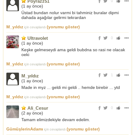
Poyrazz51
0
(
1 ay önce
)
Üstad bundan nolur varmi bi tahminiz buralar dipmi
dahada aşağılar gelirmi tekrardan
M_yıldız
(yorumu göster)
için cevaplandı
Ultravolet
0
(
1 ay önce
)
Keşke gelmeseydi ama geldi bubdna so rasi ne olacak
oeki
M_yıldız
(yorumu göster)
için cevaplandı
1
M_yıldız
(
1 ay önce
)
Made in myz ... geldi mi geldi .. hemde birebir ... ytd
M_yıldız
(yorumu göster)
için cevaplandı
Ali_Cesur
0
(
2 ay önce
)
Tamam elimizdekiyle devam edelim.
GümüşlerinAdamı
(yorumu göster)
için cevaplandı