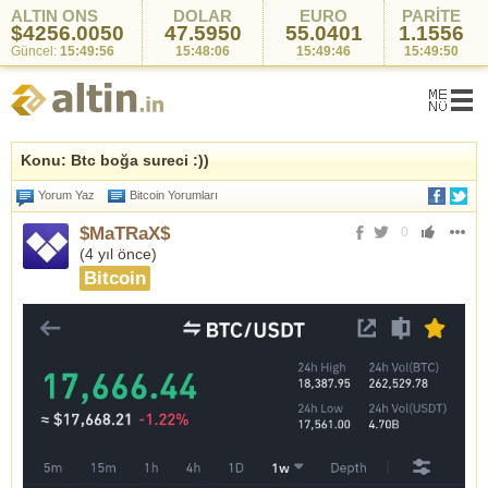
ALTIN ONS
DOLAR
EURO
PARİTE
$4256.0050
47.5950
55.0401
1.1556
Güncel:
15:49:56
15:48:06
15:49:46
15:49:50
Konu: Btc boğa sureci :))
Yorum Yaz
Bitcoin Yorumları
$MaTRaX$
0
(
4 yıl önce
)
Bitcoin