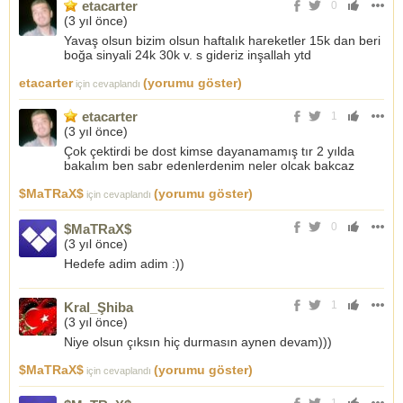
etacarter
0
(
3 yıl önce
)
Yavaş olsun bizim olsun haftalık hareketler 15k dan beri
boğa sinyali 24k 30k v. s gideriz inşallah ytd
etacarter
(yorumu göster)
için cevaplandı
etacarter
1
(
3 yıl önce
)
Çok çektirdi be dost kimse dayanamamış tır 2 yılda
bakalım ben sabr edenlerdenim neler olcak bakcaz
$MaTRaX$
(yorumu göster)
için cevaplandı
0
$MaTRaX$
(
3 yıl önce
)
Hedefe adim adim :))
1
Kral_Şhiba
(
3 yıl önce
)
Niye olsun çıksın hiç durmasın aynen devam)))
$MaTRaX$
(yorumu göster)
için cevaplandı
1