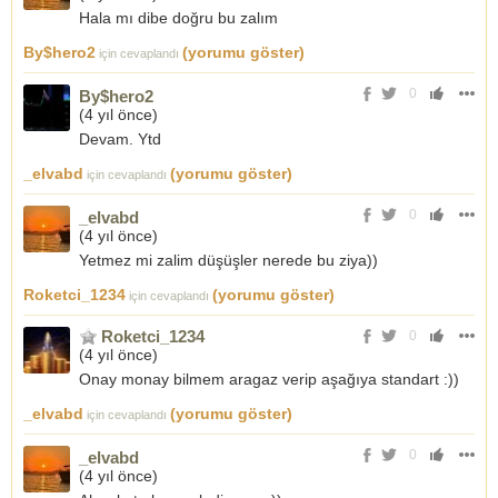
Hala mı dibe doğru bu zalım
By$hero2
(yorumu göster)
için cevaplandı
0
By$hero2
(
4 yıl önce
)
Devam. Ytd
_elvabd
(yorumu göster)
için cevaplandı
0
_elvabd
(
4 yıl önce
)
Yetmez mi zalim düşüşler nerede bu ziya))
Roketci_1234
(yorumu göster)
için cevaplandı
Roketci_1234
0
(
4 yıl önce
)
Onay monay bilmem aragaz verip aşağıya standart :))
_elvabd
(yorumu göster)
için cevaplandı
0
_elvabd
(
4 yıl önce
)