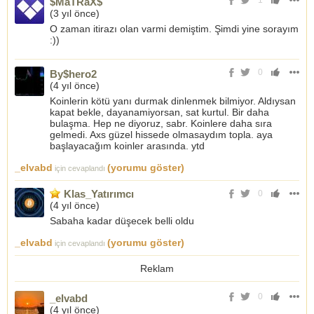
$MaTRaX$
(
3 yıl önce
)
O zaman itirazı olan varmi demiştim. Şimdi yine sorayım
:))
0
By$hero2
(
4 yıl önce
)
Koinlerin kötü yanı durmak dinlenmek bilmiyor. Aldıysan
kapat bekle, dayanamiyorsan, sat kurtul. Bir daha
bulaşma. Hep ne diyoruz, sabr. Koinlere daha sıra
gelmedi. Axs güzel hissede olmasaydım topla. aya
başlayacağım koinler arasında. ytd
_elvabd
(yorumu göster)
için cevaplandı
Klas_Yatırımcı
0
(
4 yıl önce
)
Sabaha kadar düşecek belli oldu
_elvabd
(yorumu göster)
için cevaplandı
Reklam
0
_elvabd
(
4 yıl önce
)