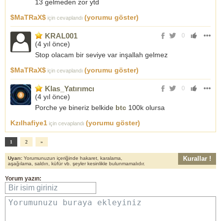
13 gelmeden zor ytd
$MaTRaX$
(yorumu göster)
için cevaplandı
KRAL001
0
(
4 yıl önce
)
Stop olacam bir seviye var inşallah gelmez
$MaTRaX$
(yorumu göster)
için cevaplandı
Klas_Yatırımcı
0
(
4 yıl önce
)
Porche ye bineriz belkide
btc
100k olursa
Kzılhafiye1
(yorumu göster)
için cevaplandı
1
2
»
Kurallar !
Uyarı:
Yorumunuzun içeriğinde hakaret, karalama,
aşağılama, saldırı, küfür vb. şeyler kesinlikle bulunmamalıdır.
Yorum yazın:
Bir isim giriniz
Yorumunuzu buraya ekleyiniz