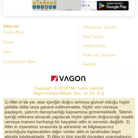
Altin.in:
Masaüstü Sürüm
Gram Altın
Ana Sayfa
Döviz
Hakkımızda
Altın
Kvkk ve Çerezler
Cumhuriyet Altını
İletişim
Dolar Kuru
Altın Fiyatları
Copyright © 2018 Her hakkı saklıdır.
Bist Yorum
Vagonmedya Bilişim San. ve Tic. A.Ş.
Altın Yorumları
1) Altin.in'de yer alan içeriğin doğru ve/veya güncel olduğu hiçbir
şekilde iddia veya garanti edilmemekte, hiçbir veri ve/veya
Döviz Kurları
paylaşım, yatırım danışmanlığı kapsamına girmemektedir. Sitenin
içeriği referans alınarak yapılacak hiçbir işlemin doğuracağı maddi
Çeyrek Altın
ve/veya manevi herhangi bir kayıptan altin.in sorumlu değildir. 2)
Altin.in ziyaretiniz sırasında ip adresiniz ve bilgisayarınız
Bitcoin
aracılığıyla toplanabilen diğer veriler altin.in tarafından kayıt
altında tutulmaktadır. 3) Altin.in tüm içeriği önceden uyarmaksızın