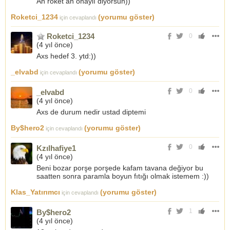
Ah roket ah onaylı diyorsun))
Roketci_1234
(yorumu göster)
için cevaplandı
Roketci_1234
0
(
4 yıl önce
)
Axs hedef 3. ytd:))
_elvabd
(yorumu göster)
için cevaplandı
0
_elvabd
(
4 yıl önce
)
Axs de durum nedir ustad diptemi
By$hero2
(yorumu göster)
için cevaplandı
0
Kzılhafiye1
(
4 yıl önce
)
Beni bozar porşe porşede kafam tavana değiyor bu
saatten sonra paramla boyun fıtığı olmak istemem :))
Klas_Yatırımcı
(yorumu göster)
için cevaplandı
1
By$hero2
(
4 yıl önce
)