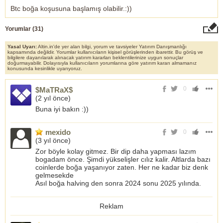
Btc boğa koşusuna başlamış olabilir.:))
Yorumlar (
31
)
Yasal Uyarı:
Altin.in'de yer alan bilgi, yorum ve tavsiyeler Yatırım Danışmanlığı
kapsamında değildir. Yorumlar kullanıcıların kişisel görüşlerinden ibarettir. Bu görüş ve
bilgilere dayanılarak alınacak yatırım kararları beklentilerinize uygun sonuçlar
doğurmayabilir. Dolayısıyla kullanıcıların yorumlarına göre yatırım kararı almamanız
konusunda kesinlikle uyarıyoruz.
0
$MaTRaX$
(
2 yıl önce
)
Buna iyi bakın :))
mexido
0
(
3 yıl önce
)
Zor böyle kolay gitmez. Bir dip daha yapması lazım
bogadam önce. Şimdi yükselişler cılız kalir. Altlarda bazı
coinlerde boğa yaşanıyor zaten. Her ne kadar biz denk
gelmesekde
Asıl boğa halving den sonra 2024 sonu 2025 yılında.
Reklam