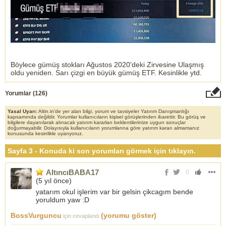
Böylece gümüş stokları Ağustos 2020'deki Zirvesine Ulaşmış
oldu yeniden. Sarı çizgi en büyük gümüş ETF. Kesinlikle ytd.
Yorumlar (
126
)
Yasal Uyarı:
Altin.in'de yer alan bilgi, yorum ve tavsiyeler Yatırım Danışmanlığı
kapsamında değildir. Yorumlar kullanıcıların kişisel görüşlerinden ibarettir. Bu görüş ve
bilgilere dayanılarak alınacak yatırım kararları beklentilerinize uygun sonuçlar
doğurmayabilir. Dolayısıyla kullanıcıların yorumlarına göre yatırım kararı almamanız
konusunda kesinlikle uyarıyoruz.
Sayfa 3 - Konuda ki son yorumları görmek için tıklayın.
AltıncıBABA17
0
(
5 yıl önce
)
yatarım okul işlerim var bir gelsin çikcagım bende
yoruldum yaw :D
BossVurguncu
(yorumu göster)
için cevaplandı