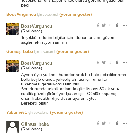
Tesekkurler ons kapanis kac olursa gorunum guzel olur
peki
BossVurguncu
(yorumu göster)
için cevaplandı
0
BossVurguncu
(
5 yıl önce
)
Teşekkür ederim bilgiler için. Bunun anlamı güven
sağlamak istiyor sanırım
Gümüş_baba
(yorumu göster)
için cevaplandı
1
BossVurguncu
(
5 yıl önce
)
Aynen öyle ya kastı haberler artık bu hale getirdiler ama
belki böyle olunca yükseliş olması için umutlar
tükenmesi gerekiyordu kim bilir...
Son durumda teknik anlamda gümüş ons 30 dk ve 4
saatlik güzel görünüyor lşu an için. Günlük kapanış
önemli olacaktır diye düşünüyorum. ytd.
Bereketli olsun
Yabancı61
(yorumu göster)
için cevaplandı
0
Gümüş_baba
(
5 yıl önce
)