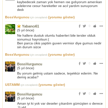
kaybedecek zaman yok hemen ıse gıdıyorum amerıkan
aılelerıne cesur hareketler ve acıl yardım sunuyorum
dedı
BossVurguncu
(yorumu göster)
için cevaplandı
Yabancı61
0
(
5 yıl önce
)
Ne hallere dustuk olumlu haberleri bile tersler olduk
sonumuz hayrolsun:(
Ben parca cikis yaptim guven vermior diye gumus nedir
sin durum sizce
BossVurguncu
(yorumu göster)
için cevaplandı
0
BossVurguncu
(
5 yıl önce
)
Bu yorum gelmiş ustam sadece, teşekkür ederim. Ne
demiş acaba?
USTAMM
(yorumu göster)
için cevaplandı
0
BossVurguncu
(
5 yıl önce
)
Aman iyi ki yok var deseler çıkardım gümüşten o derece
:)) ytd