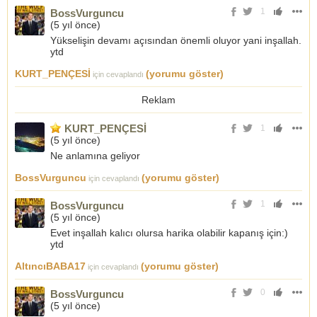
1
BossVurguncu
(
5 yıl önce
)
Yükselişin devamı açısından önemli oluyor yani inşallah.
ytd
KURT_PENÇESİ
(yorumu göster)
için cevaplandı
Reklam
KURT_PENÇESİ
1
(
5 yıl önce
)
Ne anlamına geliyor
BossVurguncu
(yorumu göster)
için cevaplandı
1
BossVurguncu
(
5 yıl önce
)
Evet inşallah kalıcı olursa harika olabilir kapanış için:)
ytd
AltıncıBABA17
(yorumu göster)
için cevaplandı
0
BossVurguncu
(
5 yıl önce
)