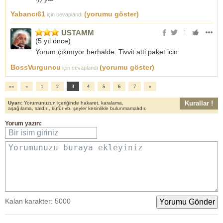
Yabancı61
(yorumu göster)
için cevaplandı
USTAMM
1
(
5 yıl önce
)
Yorum çıkmıyor herhalde. Tivvit atti paket icin.
BossVurguncu
(yorumu göster)
için cevaplandı
««
«
1
2
3
4
5
6
7
»
Kurallar !
Uyarı:
Yorumunuzun içeriğinde hakaret, karalama,
aşağılama, saldırı, küfür vb. şeyler kesinlikle bulunmamalıdır.
Yorum yazın:
Bir isim giriniz
Yorumunuzu buraya ekleyiniz
Kalan karakter:
5000