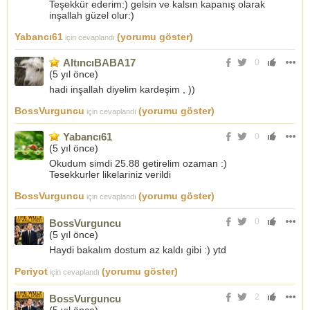
Teşekkür ederim:) gelsin ve kalsın kapanış olarak
inşallah güzel olur:)
Yabancı61
(yorumu göster)
için cevaplandı
AltıncıBABA17
0
(
5 yıl önce
)
hadi inşallah diyelim kardeşim , ))
BossVurguncu
(yorumu göster)
için cevaplandı
Yabancı61
0
(
5 yıl önce
)
Okudum simdi 25.88 getirelim ozaman :)
Tesekkurler likelariniz verildi
BossVurguncu
(yorumu göster)
için cevaplandı
0
BossVurguncu
(
5 yıl önce
)
Haydi bakalım dostum az kaldı gibi :) ytd
Periyot
(yorumu göster)
için cevaplandı
2
BossVurguncu