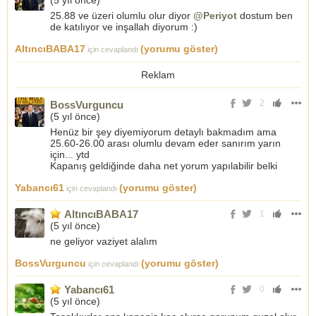
(
5 yıl önce
)
25.88 ve üzeri olumlu olur diyor
@Periyot
dostum ben
de katılıyor ve inşallah diyorum :)
AltıncıBABA17
(yorumu göster)
için cevaplandı
Reklam
2
BossVurguncu
(
5 yıl önce
)
Henüz bir şey diyemiyorum detaylı bakmadım ama
25.60-26.00 arası olumlu devam eder sanırım yarın
için... ytd
Kapanış geldiğinde daha net yorum yapılabilir belki
Yabancı61
(yorumu göster)
için cevaplandı
AltıncıBABA17
1
(
5 yıl önce
)
ne geliyor vaziyet alalım
BossVurguncu
(yorumu göster)
için cevaplandı
Yabancı61
0
(
5 yıl önce
)