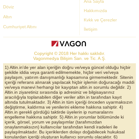
Ana Sayfa
Döviz
Hakkımızda
Altın
Kvkk ve Çerezler
Cumhuriyet Altını
İletişim
Dolar Kuru
Altın Fiyatları
Copyright © 2018 Her hakkı saklıdır.
Bist Yorum
Vagonmedya Bilişim San. ve Tic. A.Ş.
Altın Yorumları
1) Altin.in'de yer alan içeriğin doğru ve/veya güncel olduğu hiçbir
şekilde iddia veya garanti edilmemekte, hiçbir veri ve/veya
Döviz Kurları
paylaşım, yatırım danışmanlığı kapsamına girmemektedir. Sitenin
içeriği referans alınarak yapılacak hiçbir işlemin doğuracağı maddi
Çeyrek Altın
ve/veya manevi herhangi bir kayıptan altin.in sorumlu değildir. 2)
Altin.in ziyaretiniz sırasında ip adresiniz ve bilgisayarınız
Bitcoin
aracılığıyla toplanabilen diğer veriler altin.in tarafından kayıt
altında tutulmaktadır. 3) Altin.in tüm içeriği önceden uyarmaksızın
Euro/Dolar Parite
değiştirme, kaldırma ve yenilerini ekleme hakkına sahiptir. 4)
Altin.in gerekli gördüğü taktirde üyelerin ip numaralarını
Sterlin
engelleme hakkına sahiptir. 5) Altin.in yorumlar bölümünde ki
içerik, görsel, yorum ve paylaşımlar (tarafımızdan
Döviz Arşivi
onaylanmaksızın) kullanıcılar tarafından kendi iradeleri ile
paylaşılmaktadır. Bu içeriklerden dolayı doğabilecek hukuksal
konulardan içeriği oluşturan kullanıcı sorumlu olacaktır. 6)