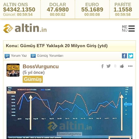
ALTIN ONS
DOLAR
EURO
PARİTE
$4342.1350
47.6980
55.1689
1.1558
Güncel:
00:59:54
00:00:02
00:00:08
00:59:58
Konu: Gümüş ETF Yaklaşık 20 Milyon Giriş (ytd)
Yorum Yaz
Gümüş Yorumları
BossVurguncu
8
(
5 yıl önce
)
Gümüş