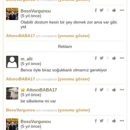
0
BossVurguncu
(
5 yıl önce
)
Olabilir dostum kesin bir şey demek zor ama var gibi.
ytd
AltıncıBABA17
(yorumu göster)
için cevaplandı
Reklam
0
m_alii
(
5 yıl önce
)
Bence öyle biraz soğukkanlı olmamız gerekiyor
AltıncıBABA17
(yorumu göster)
için cevaplandı
AltıncıBABA17
0
(
5 yıl önce
)
bir silkeleme mi var
BossVurguncu
(yorumu göster)
için cevaplandı
2
BossVurguncu
(
5 yıl önce
)