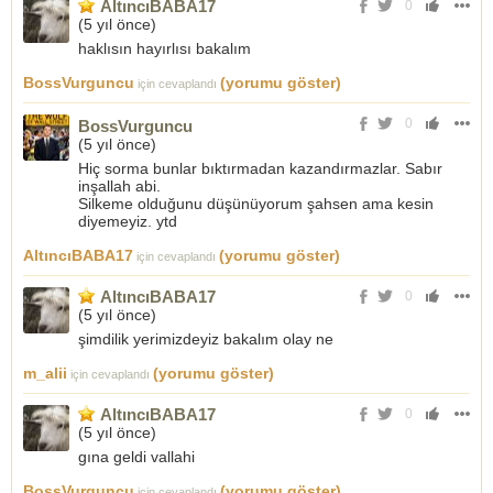
AltıncıBABA17
0
(
5 yıl önce
)
haklısın hayırlısı bakalım
BossVurguncu
(yorumu göster)
için cevaplandı
0
BossVurguncu
(
5 yıl önce
)
Hiç sorma bunlar bıktırmadan kazandırmazlar. Sabır
inşallah abi.
Silkeme olduğunu düşünüyorum şahsen ama kesin
diyemeyiz. ytd
AltıncıBABA17
(yorumu göster)
için cevaplandı
AltıncıBABA17
0
(
5 yıl önce
)
şimdilik yerimizdeyiz bakalım olay ne
m_alii
(yorumu göster)
için cevaplandı
AltıncıBABA17
0
(
5 yıl önce
)
gına geldi vallahi
BossVurguncu
(yorumu göster)
için cevaplandı