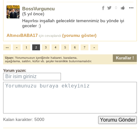
0
BossVurguncu
(
5 yıl önce
)
Hayırlısı inşallah gelecektir temennimiz bu yönde iyi
geceler :)
AltıncıBABA17
(yorumu göster)
için cevaplandı
««
«
1
2
3
4
5
6
7
»
Kurallar !
Uyarı:
Yorumunuzun içeriğinde hakaret, karalama,
aşağılama, saldırı, küfür vb. şeyler kesinlikle bulunmamalıdır.
Yorum yazın:
Bir isim giriniz
Yorumunuzu buraya ekleyiniz
Kalan karakter:
5000