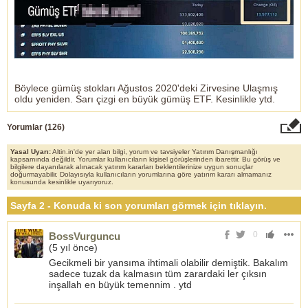
Böylece gümüş stokları Ağustos 2020'deki Zirvesine Ulaşmış
oldu yeniden. Sarı çizgi en büyük gümüş ETF. Kesinlikle ytd.
Yorumlar (
126
)
Yasal Uyarı:
Altin.in'de yer alan bilgi, yorum ve tavsiyeler Yatırım Danışmanlığı
kapsamında değildir. Yorumlar kullanıcıların kişisel görüşlerinden ibarettir. Bu görüş ve
bilgilere dayanılarak alınacak yatırım kararları beklentilerinize uygun sonuçlar
doğurmayabilir. Dolayısıyla kullanıcıların yorumlarına göre yatırım kararı almamanız
konusunda kesinlikle uyarıyoruz.
Sayfa 2 - Konuda ki son yorumları görmek için tıklayın.
0
BossVurguncu
(
5 yıl önce
)
Gecikmeli bir yansıma ihtimali olabilir demiştik. Bakalım
sadece tuzak da kalmasın tüm zarardaki ler çıksın
inşallah en büyük temennim . ytd