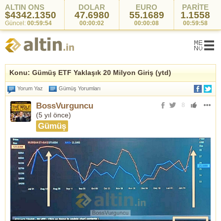
ALTIN ONS
DOLAR
EURO
PARİTE
$4342.1350
47.6980
55.1689
1.1558
Güncel:
00:59:54
00:00:02
00:00:08
00:59:58
Konu: Gümüş ETF Yaklaşık 20 Milyon Giriş (ytd)
Yorum Yaz
Gümüş Yorumları
BossVurguncu
8
(
5 yıl önce
)
Gümüş