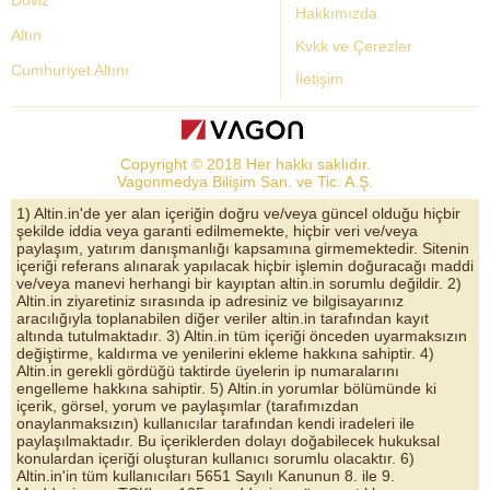
Döviz
Hakkımızda
Altın
Kvkk ve Çerezler
Cumhuriyet Altını
İletişim
Dolar Kuru
Altın Fiyatları
Copyright © 2018 Her hakkı saklıdır.
Bist Yorum
Vagonmedya Bilişim San. ve Tic. A.Ş.
Altın Yorumları
1) Altin.in'de yer alan içeriğin doğru ve/veya güncel olduğu hiçbir
şekilde iddia veya garanti edilmemekte, hiçbir veri ve/veya
Döviz Kurları
paylaşım, yatırım danışmanlığı kapsamına girmemektedir. Sitenin
içeriği referans alınarak yapılacak hiçbir işlemin doğuracağı maddi
Çeyrek Altın
ve/veya manevi herhangi bir kayıptan altin.in sorumlu değildir. 2)
Altin.in ziyaretiniz sırasında ip adresiniz ve bilgisayarınız
Bitcoin
aracılığıyla toplanabilen diğer veriler altin.in tarafından kayıt
altında tutulmaktadır. 3) Altin.in tüm içeriği önceden uyarmaksızın
Euro/Dolar Parite
değiştirme, kaldırma ve yenilerini ekleme hakkına sahiptir. 4)
Altin.in gerekli gördüğü taktirde üyelerin ip numaralarını
Sterlin
engelleme hakkına sahiptir. 5) Altin.in yorumlar bölümünde ki
içerik, görsel, yorum ve paylaşımlar (tarafımızdan
Döviz Arşivi
onaylanmaksızın) kullanıcılar tarafından kendi iradeleri ile
paylaşılmaktadır. Bu içeriklerden dolayı doğabilecek hukuksal
konulardan içeriği oluşturan kullanıcı sorumlu olacaktır. 6)
Altin.in'in tüm kullanıcıları 5651 Sayılı Kanunun 8. ile 9.