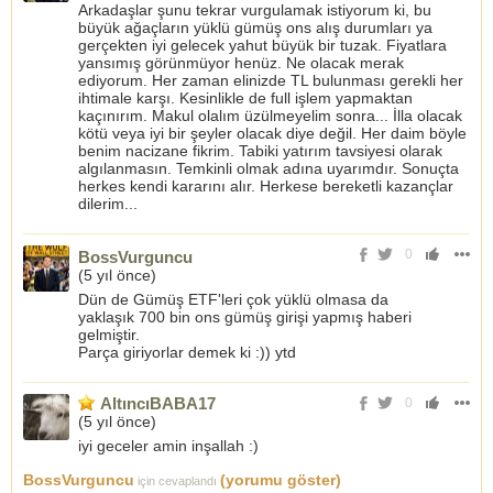
Arkadaşlar şunu tekrar vurgulamak istiyorum ki, bu
büyük ağaçların yüklü gümüş ons alış durumları ya
gerçekten iyi gelecek yahut büyük bir tuzak. Fiyatlara
yansımış görünmüyor henüz. Ne olacak merak
ediyorum. Her zaman elinizde TL bulunması gerekli her
ihtimale karşı. Kesinlikle de full işlem yapmaktan
kaçınırım. Makul olalım üzülmeyelim sonra... İlla olacak
kötü veya iyi bir şeyler olacak diye değil. Her daim böyle
benim nacizane fikrim. Tabiki yatırım tavsiyesi olarak
algılanmasın. Temkinli olmak adına uyarımdır. Sonuçta
herkes kendi kararını alır. Herkese bereketli kazançlar
dilerim...
0
BossVurguncu
(
5 yıl önce
)
Dün de Gümüş ETF'leri çok yüklü olmasa da
yaklaşık 700 bin ons gümüş girişi yapmış haberi
gelmiştir.
Parça giriyorlar demek ki :)) ytd
AltıncıBABA17
0
(
5 yıl önce
)
iyi geceler amin inşallah :)
BossVurguncu
(yorumu göster)
için cevaplandı