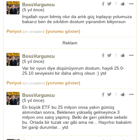
0
BossVurguncu
(
5 yıl önce
)
İnşallah oyun bitmiş olur da artık güç toplayıp yolumuza
bakarız ben de sıkıldım dostum yıprandım biliyorsun
Periyot
(yorumu göster)
için cevaplandı
Reklam
0
BossVurguncu
(
5 yıl önce
)
Var bir oyun diye düşünüyorum dostum, haydi 25.0-
25.10 seviyesini bir daha almış olsun :) ytd
Periyot
(yorumu göster)
için cevaplandı
0
BossVurguncu
(
5 yıl önce
)
En büyük ETF bu 25 milyon onsa yakın gümüş
alımından sonra, Beklenen yükseliş gelmeyince 3
milyon ons satış yapmış. Belki de geri çekilme sebebi
bu. Ortada bir tuzak var gibi ama ne... Hayırlısı bakalım
bir garip durumlar... ytd