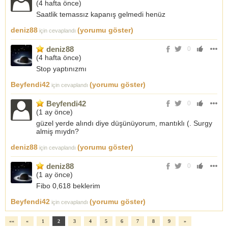
(
4 hafta önce
)
Saatlik temassız kapanış gelmedi henüz
deniz88
(yorumu göster)
için cevaplandı
deniz88
0
(
4 hafta önce
)
Stop yaptınızmı
Beyfendi42
(yorumu göster)
için cevaplandı
Beyfendi42
0
(
1 ay önce
)
güzel yerde alındı diye düşünüyorum, mantıklı (. Surgy
almiş mıydn?
deniz88
(yorumu göster)
için cevaplandı
deniz88
0
(
1 ay önce
)
Fibo 0,618 beklerim
Beyfendi42
(yorumu göster)
için cevaplandı
««
«
1
2
3
4
5
6
7
8
9
»