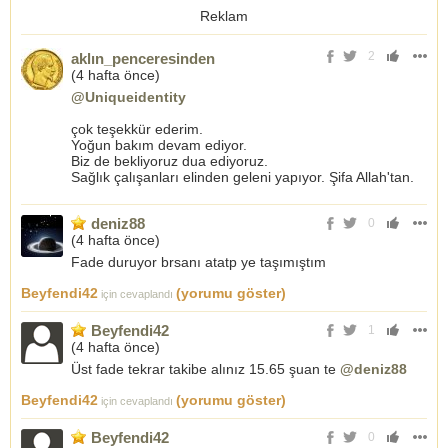
Reklam
2
aklın_penceresinden
(
4 hafta önce
)
@Uniqueidentity
çok teşekkür ederim.
Yoğun bakım devam ediyor.
Biz de bekliyoruz dua ediyoruz.
Sağlık çalışanları elinden geleni yapıyor. Şifa Allah'tan.
deniz88
0
(
4 hafta önce
)
Fade duruyor brsanı atatp ye taşımıştım
Beyfendi42
(yorumu göster)
için cevaplandı
Beyfendi42
1
(
4 hafta önce
)
Üst fade tekrar takibe alınız 15.65 şuan te
@deniz88
Beyfendi42
(yorumu göster)
için cevaplandı
Beyfendi42
0