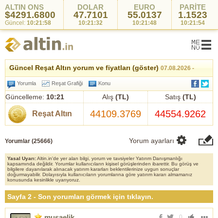
ALTIN ONS
DOLAR
EURO
PARİTE
$4291.6800
47.7101
55.0137
1.1523
Güncel:
10:21:58
10:21:32
10:21:48
10:21:54
Güncel Reşat Altın yorum ve fiyatları (göster)
07.08.2026 -
10:21
Yorumla
Reşat Grafiği
Konu
Güncelleme:
10:21
Alış
(TL)
Satış
(TL)
44109.3769
44554.9262
Reşat Altın
Yorum ayarları
Yorumlar (
25666
)
Yasal Uyarı:
Altin.in'de yer alan bilgi, yorum ve tavsiyeler Yatırım Danışmanlığı
kapsamında değildir. Yorumlar kullanıcıların kişisel görüşlerinden ibarettir. Bu görüş ve
bilgilere dayanılarak alınacak yatırım kararları beklentilerinize uygun sonuçlar
doğurmayabilir. Dolayısıyla kullanıcıların yorumlarına göre yatırım kararı almamanız
konusunda kesinlikle uyarıyoruz.
Sayfa 2 - Son yorumları görmek için tıklayın.
musaelik
0