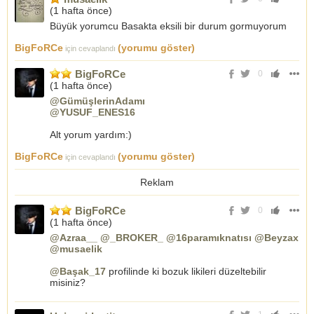
(
1 hafta önce
)
Büyük yorumcu Basakta eksili bir durum gormuyorum
BigFoRCe
(yorumu göster)
için cevaplandı
BigFoRCe
0
(
1 hafta önce
)
@GümüşlerinAdamı
@YUSUF_ENES16
Alt yorum yardım:)
BigFoRCe
(yorumu göster)
için cevaplandı
Reklam
BigFoRCe
0
(
1 hafta önce
)
@Azraa__
@_BROKER_
@16paramıknatısı
@Beyzax
@musaelik
@Başak_17
profilinde ki bozuk likileri düzeltebilir
misiniz?