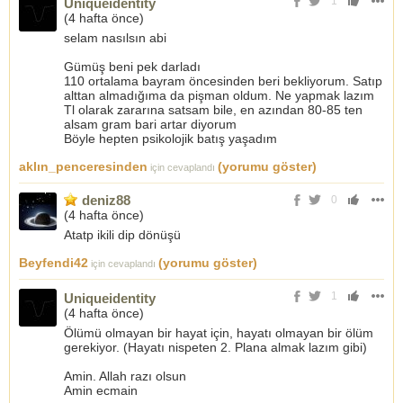
1
Uniqueidentity
(
4 hafta önce
)
selam nasılsın abi
Gümüş beni pek darladı
110 ortalama bayram öncesinden beri bekliyorum. Satıp
alttan almadığıma da pişman oldum. Ne yapmak lazım
Tl olarak zararına satsam bile, en azından 80-85 ten
alsam gram bari artar diyorum
Böyle hepten psikolojik batış yaşadım
aklın_penceresinden
(yorumu göster)
için cevaplandı
deniz88
0
(
4 hafta önce
)
Atatp ikili dip dönüşü
Beyfendi42
(yorumu göster)
için cevaplandı
1
Uniqueidentity
(
4 hafta önce
)
Ölümü olmayan bir hayat için, hayatı olmayan bir ölüm
gerekiyor. (Hayatı nispeten 2. Plana almak lazım gibi)
Amin. Allah razı olsun
Amin ecmain