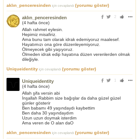
aklın_penceresinden
(yorumu göster)
için cevaplandı
2
aklın_penceresinden
(
4 hafta önce
)
Allah rahmet eylesin.
Hepimiz misafiriz.
Ama bunu tam olarak idrak edemiyoruz maalesef.
Hayatımızı ona göre düzenleyemiyoruz.
Ölmeyecek gibi yaşıyoruz.
Ölmeden idrak edip hayatına düzen verenlerden olmak
dileğiyle.
Uniqueidentity
(yorumu göster)
için cevaplandı
1
Uniqueidentity
(
4 hafta önce
)
Allah şifa versin abi
İnşallah Rabbim size bağışlar da daha güzel güzel
günler gösterir
Ben babamı 49 yaşındaydı kaybettim
Ben daha 30 yaşındaydım
Uzun uzun doymak isterdim
Ama veren de O alan daO
aklın_penceresinden
(yorumu göster)
için cevaplandı