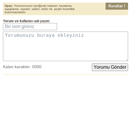
Kurallar !
Uyarı:
Yorumunuzun içeriğinde hakaret, karalama,
aşağılama, siyaset, saldırı, küfür vb. şeyler kesinlikle
bulunmamalıdır.
Yorum
ve
kullanıcı adı
yazın:
Bir isim giriniz
Yorumunuzu buraya ekleyiniz
Kalan karakter:
5000