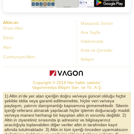
Altin.in:
Masaüstü Sürüm
Gram Altın
Ana Sayfa
Döviz
Hakkımızda
Altın
Kvkk ve Çerezler
Cumhuriyet Altını
İletişim
Dolar Kuru
Altın Fiyatları
Copyright © 2018 Her hakkı saklıdır.
Bist Yorum
Vagonmedya Bilişim San. ve Tic. A.Ş.
Altın Yorumları
1) Altin.in'de yer alan içeriğin doğru ve/veya güncel olduğu hiçbir
şekilde iddia veya garanti edilmemekte, hiçbir veri ve/veya
Döviz Kurları
paylaşım, yatırım danışmanlığı kapsamına girmemektedir. Sitenin
içeriği referans alınarak yapılacak hiçbir işlemin doğuracağı maddi
Çeyrek Altın
ve/veya manevi herhangi bir kayıptan altin.in sorumlu değildir. 2)
Altin.in ziyaretiniz sırasında ip adresiniz ve bilgisayarınız
Bitcoin
aracılığıyla toplanabilen diğer veriler altin.in tarafından kayıt
altında tutulmaktadır. 3) Altin.in tüm içeriği önceden uyarmaksızın
Euro/Dolar Parite