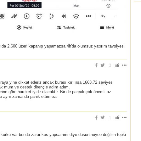
rıda 2.600 üzeri kapanış yapamazsa 4h'da olumsuz yatırım tavsiyesi
3
uraya yine dikkat ederiz ancak burası kırılırsa 1663.72 seviyesi
cak mum ve destek dirençle adım adım.
ne göre hareket iyidir olacaktır. Bir de parçalı çok önemli az
 ve aynı zamanda panik ettirmez.
1
ı korku var bende zarar kes yapsammi diye dusunmuyoe değilim tepki