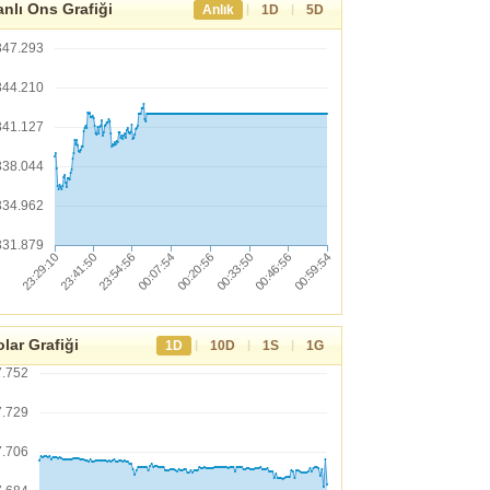
nlı Ons Grafiği
|
|
Anlık
1D
5D
347.293
344.210
341.127
338.044
334.962
331.879
lar Grafiği
|
|
|
1D
10D
1S
1G
7.752
7.729
7.706