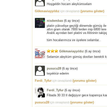
Hoşgeldin hocam aleykümselam
Gökmaviayyıldız
(yorumu göster)
için cevaplandı
nisdembas
(
6 ay önce
)
platin yükselişe geçtiği dönemde gümüş ile ha
altın gram olarak 7800 lerden inip 6800 lere 
Aralık ayından beri platini ve Altininin takip
tüm hocalarımıza ve üyelere selamlar..
Gökmaviayyıldız
(
6 ay önce
)
Selamün aleyküm gümüş dostları berektli ka
pusucu28
(
6 ay önce
)
teşekkür ederim
Ferdi_Tyfur
(yorumu göster)
için cevaplandı
Ferdi_Tyfur
(
6 ay önce
)
Fibada 30 33 tl değişiyor gece kapanışa kad
pusucu28
(yorumu göster)
için cevaplandı