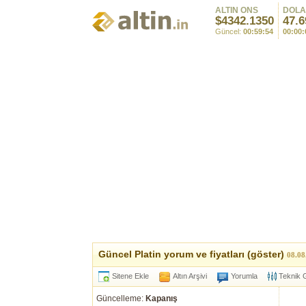
ALTIN ONS
DOL
$4342.1350
47.6
Güncel:
00:59:54
00:00:
Güncel Platin yorum ve fiyatları (göster)
08.08
Sitene Ekle
Altın Arşivi
Yorumla
Teknik G
Güncelleme:
Kapanış