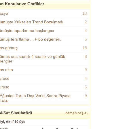
n Konular ve Grafikler
asyo
13
ümüşte Yükselen Trend Bozulmadı
2
ümüşte toparlanma başlangıcı
4
ümüş ters flama ... Fibo değerleri..
5
ns gümüş
18
ümüş ons saatlik 4 saatlik ve günlük
8
irençler
ns altın
9
urusd
4
urusd
5
 Ağustos Tarım Dışı Verisi Sonra Piyasa
9
alizi
l/Sat Simülatörü
hemen başla›
iyi, Aktif 10 üye