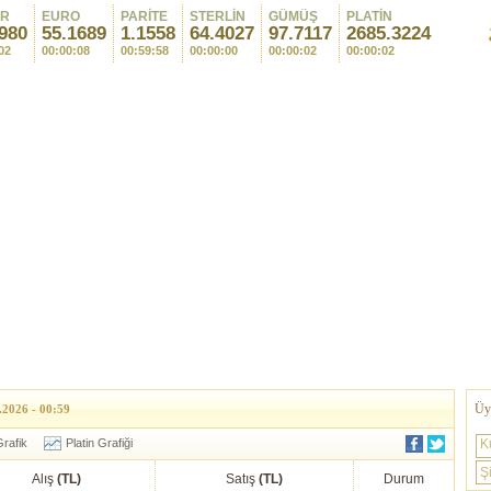
AR
EURO
PARİTE
STERLİN
GÜMÜŞ
PLATİN
980
55.1689
1.1558
64.4027
97.7117
2685.3224
02
00:00:08
00:59:58
00:00:00
00:00:02
00:00:02
Üye
.2026 - 00:59
rafik
Platin Grafiği
K
Şi
Alış
(TL)
Satış
(TL)
Durum