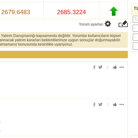
TL
2679.6483
2685.3224
Yorum ayarları
er Yatırım Danışmanlığı kapsamında değildir. Yorumlar kullanıcıların kişisel
 alınacak yatırım kararları beklentilerinize uygun sonuçlar doğurmayabilir.
ı almamanız konusunda kesinlikle uyarıyoruz.
1
1
h
)