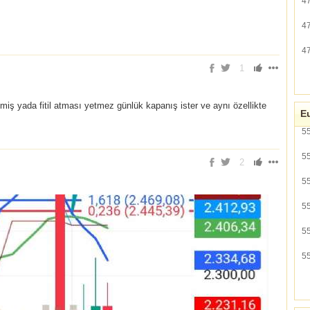
4
4
4
1
kmiş yada fitil atması yetmez günlük kapanış ister ve aynı özellikte
Eu
5
5
2
5
5
5
5