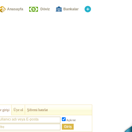
Anasayfa
Döviz
Bankalar
 girişi
Üye ol
Şifremi hatırlat
ullanıcı adı veya E-posta
Açık tut
fre