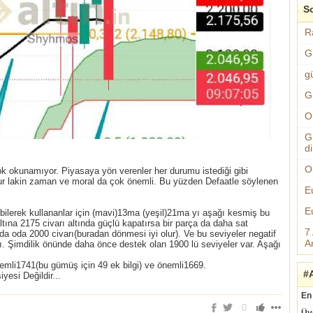
So
R
G
g
G
O
G
d
O
ok okunamıyor. Piyasaya yön verenler her durumu istediği gibi
ktur lakin zaman ve moral da çok önemli. Bu yüzden Defaatle söylenen
E
E
e bilerek kullananlar için (mavi)13ma (yeşil)21ma yı aşağı kesmiş bu
ltına 2175 civarı altında güçlü kapatırsa bir parça da daha sat
7
da oda 2000 civarı(buradan dönmesi iyi olur). Ve bu seviyeler negatif
An
dı. Şimdilik önünde daha önce destek olan 1900 lü seviyeler var. Aşağı
nemli1741(bu gümüş için 49 ek bilgi) ve önemli1669.
#A
yesi Değildir...
En 
0