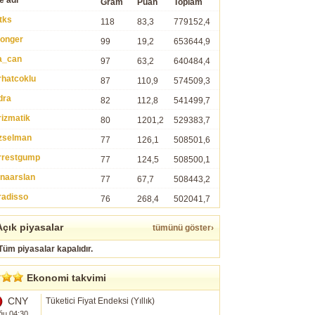
e adı
Gram
Puan
Toplam
tks
118
83,3
779152,4
ronger
99
19,2
653644,9
a_can
97
63,2
640484,4
rhatcoklu
87
110,9
574509,3
dra
82
112,8
541499,7
rizmatik
80
1201,2
529383,7
zselman
77
126,1
508501,6
rrestgump
77
124,5
508500,1
inaarslan
77
67,7
508443,2
radisso
76
268,4
502041,7
çık piyasalar
tümünü göster›
Tüm piyasalar kapalıdır.
Ekonomi takvimi
CNY
Tüketici Fiyat Endeksi (Yıllık)
ğu 04:30