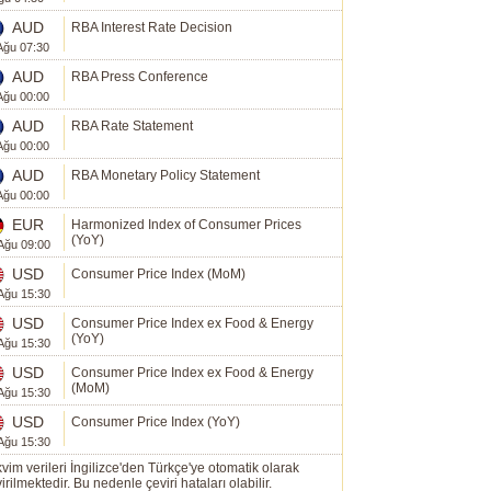
AUD
RBA Interest Rate Decision
Ağu 07:30
AUD
RBA Press Conference
Ağu 00:00
AUD
RBA Rate Statement
Ağu 00:00
AUD
RBA Monetary Policy Statement
Ağu 00:00
EUR
Harmonized Index of Consumer Prices
(YoY)
Ağu 09:00
USD
Consumer Price Index (MoM)
Ağu 15:30
USD
Consumer Price Index ex Food & Energy
(YoY)
Ağu 15:30
USD
Consumer Price Index ex Food & Energy
(MoM)
Ağu 15:30
USD
Consumer Price Index (YoY)
Ağu 15:30
vim verileri İngilizce'den Türkçe'ye otomatik olarak
irilmektedir. Bu nedenle çeviri hataları olabilir.