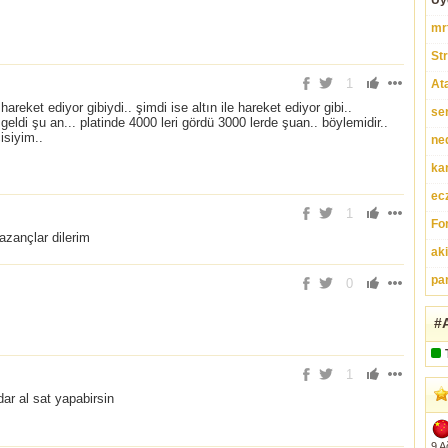
Üy
mr
St
1
At
reket ediyor gibiydi.. şimdi ise altın ile hareket ediyor gibi..
se
geldi şu an... platinde 4000 leri gördü 3000 lerde şuan.. böylemidir..
çisiyim..
ne
ka
ec
1
Fo
zançlar dilerim
ak
pa
0
#A
1
ar al sat yapabirsin
9 A