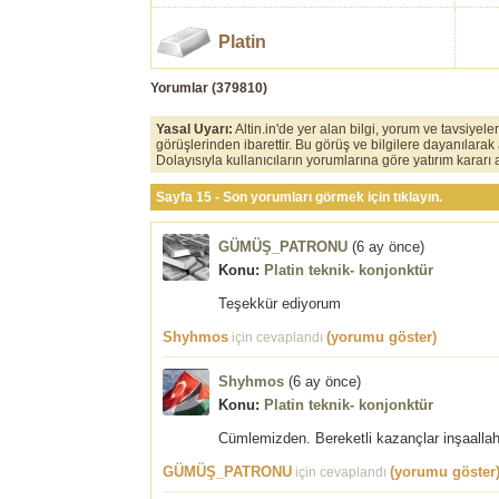
Platin
Yorumlar (
379810
)
Yasal Uyarı:
Altin.in'de yer alan bilgi, yorum ve tavsiyel
görüşlerinden ibarettir. Bu görüş ve bilgilere dayanılarak
Dolayısıyla kullanıcıların yorumlarına göre yatırım karar
Sayfa 15 - Son yorumları görmek için tıklayın.
GÜMÜŞ_PATRONU
(
6 ay önce
)
Konu:
Platin teknik- konjonktür
Teşekkür ediyorum
Shyhmos
(yorumu göster)
için cevaplandı
Shyhmos
(
6 ay önce
)
Konu:
Platin teknik- konjonktür
Cümlemizden. Bereketli kazançlar inşaalla
GÜMÜŞ_PATRONU
(yorumu göster
için cevaplandı