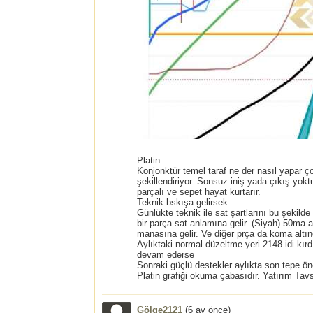
Platin
Konjonktür temel taraf ne der nasıl yapar ç
şekillendiriyor. Sonsuz iniş yada çıkış yo
parçalı ve sepet hayat kurtarır.
Teknik bskışa gelirsek:
Günlükte teknik ile sat şartlarını bu şekild
bir parça sat anlamına gelir. (Siyah) 50ma a
manasına gelir. Ve diğer prça da koma altın
Aylıktaki normal düzeltme yeri 2148 idi kır
devam ederse
Sonraki güçlü destekler aylıkta son tepe ö
Platin grafiği okuma çabasıdır. Yatırım Tavsi
Gölge2121
(
6 ay önce
)