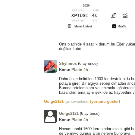
Ons platin'de 4 saatlik durum bu Eğer yuka
değildir Tabii
Shyhmos
(
6 ay önce
)
Konu:
Platin 4h
Daha önce belirtilen 1903 ler destek oldu b
potaya girer. Bir algıya sebep olmadan an
Burada ortalamalara ve ichimoku göstergeleri
kazandırır ama aynı şekilde az kaybettirir
Gölge2121
(yorumu göster)
için cevaplandı
Gölge2121
(
6 ay önce
)
Konu:
Platin 4h
Hocam sanki 1600 kere kadar inicek gibi b
de vermiyo gumus altın nereye bunoraya