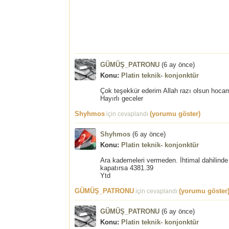
GÜMÜŞ_PATRONU
(
6 ay önce
)
Konu:
Platin teknik- konjonktür
Çok teşekkür ederim Allah razı olsun hoca
Hayırlı geceler
Shyhmos
(yorumu göster)
için cevaplandı
Shyhmos
(
6 ay önce
)
Konu:
Platin teknik- konjonktür
Ara kademeleri vermeden. İhtimal dahilinde
kapatırsa 4381.39
Ytd
GÜMÜŞ_PATRONU
(yorumu göster
için cevaplandı
GÜMÜŞ_PATRONU
(
6 ay önce
)
Konu:
Platin teknik- konjonktür