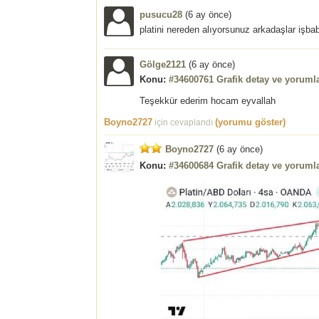
pusucu28
(
6 ay önce
)
platini nereden alıyorsunuz arkadaşlar işba
Gölge2121
(
6 ay önce
)
Konu:
#34600761 Grafik detay ve yorumla
Teşekkür ederim hocam eyvallah
Boyno2727
(yorumu göster)
için cevaplandı
Boyno2727
(
6 ay önce
)
Konu:
#34600684 Grafik detay ve yorumla