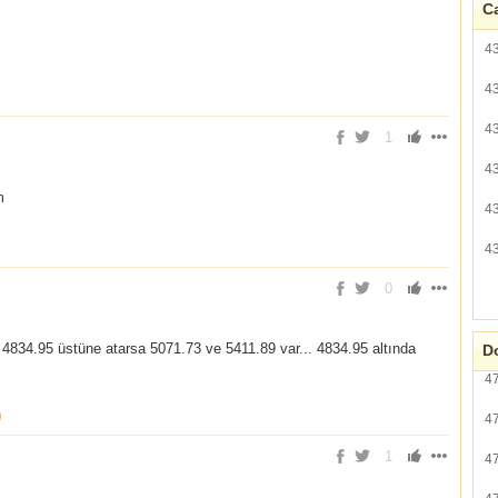
Ca
4
4
4
1
4
m
4
4
0
 4834.95 üstüne atarsa 5071.73 ve 5411.89 var... 4834.95 altında
Do
4
)
4
1
4