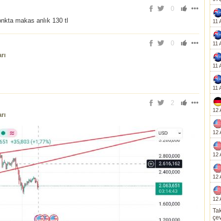
0
bnkta makas anlık 130 tl
11 
0
11 
rı
11 
11 
2
12 
rı
12 
12 
12 
12 
Tak
çev