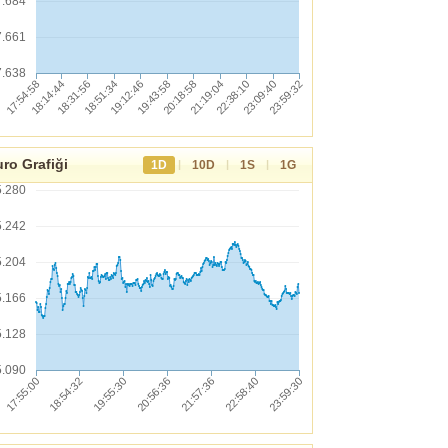
7.684
7.661
7.638
ro Grafiği
|
|
|
1D
10D
1S
1G
5.280
5.242
5.204
5.166
5.128
5.090