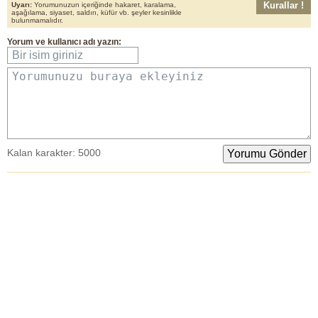
Kurallar !
Uyarı:
Yorumunuzun içeriğinde hakaret, karalama,
aşağılama, siyaset, saldırı, küfür vb. şeyler kesinlikle
bulunmamalıdır.
Yorum
ve
kullanıcı adı
yazın:
Bir isim giriniz
Yorumunuzu buraya ekleyiniz
Kalan karakter:
5000