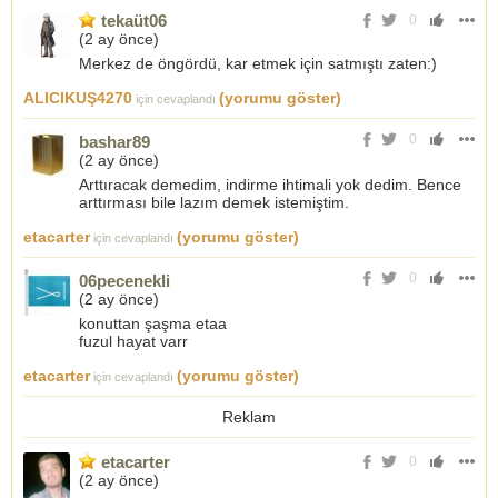
tekaüt06
0
(
2 ay önce
)
Merkez de öngördü, kar etmek için satmıştı zaten:)
ALICIKUŞ4270
(yorumu göster)
için cevaplandı
0
bashar89
(
2 ay önce
)
Arttıracak demedim, indirme ihtimali yok dedim. Bence
arttırması bile lazım demek istemiştim.
etacarter
(yorumu göster)
için cevaplandı
0
06pecenekli
(
2 ay önce
)
konuttan şaşma etaa
fuzul hayat varr
etacarter
(yorumu göster)
için cevaplandı
Reklam
etacarter
0
(
2 ay önce
)