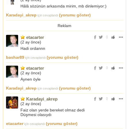
Hâlâ sözünün arkasında mirim, mb dinlemiyor:)
Karadayi_akrep
(yorumu göster)
için cevaplandı
Reklam
etacarter
0
(
2 ay önce
)
Hadi ordannn
bashar89
(yorumu göster)
için cevaplandı
etacarter
0
(
2 ay önce
)
Aynen öyle
Karadayi_akrep
(yorumu göster)
için cevaplandı
Karadayi_akrep
0
(
2 ay önce
)
Faiz olan yerde bereket olmaz dedi
Düşmesi olasıydı
etacarter
(yorumu göster)
için cevaplandı