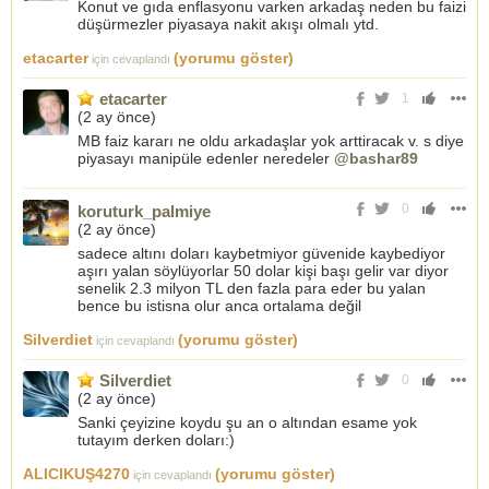
Konut ve gıda enflasyonu varken arkadaş neden bu faizi
düşürmezler piyasaya nakit akışı olmalı ytd.
etacarter
(yorumu göster)
için cevaplandı
etacarter
1
(
2 ay önce
)
MB faiz kararı ne oldu arkadaşlar yok arttiracak v. s diye
piyasayı manipüle edenler neredeler
@bashar89
0
koruturk_palmiye
(
2 ay önce
)
sadece altını doları kaybetmiyor güvenide kaybediyor
aşırı yalan söylüyorlar 50 dolar kişi başı gelir var diyor
senelik 2.3 milyon TL den fazla para eder bu yalan
bence bu istisna olur anca ortalama değil
Silverdiet
(yorumu göster)
için cevaplandı
Silverdiet
0
(
2 ay önce
)
Sanki çeyizine koydu şu an o altından esame yok
tutayım derken doları:)
ALICIKUŞ4270
(yorumu göster)
için cevaplandı