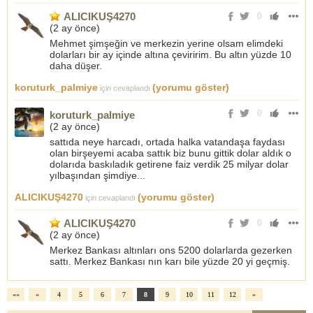
ALICIKUŞ4270
0
(
2 ay önce
)
Mehmet şimşeğin ve merkezin yerine olsam elimdeki
dolarları bir ay içinde altına çeviririm. Bu altın yüzde 10
daha düşer.
koruturk_palmiye
(yorumu göster)
için cevaplandı
0
koruturk_palmiye
(
2 ay önce
)
sattıda neye harcadı, ortada halka vatandaşa faydası
olan birşeyemi acaba sattık biz bunu gittik dolar aldık o
dolarıda baskıladık getirene faiz verdik 25 milyar dolar
yılbaşından şimdiye...
ALICIKUŞ4270
(yorumu göster)
için cevaplandı
ALICIKUŞ4270
0
(
2 ay önce
)
Merkez Bankası altınları ons 5200 dolarlarda gezerken
sattı. Merkez Bankası nın karı bile yüzde 20 yi geçmiş.
««
«
4
5
6
7
8
9
10
11
12
»