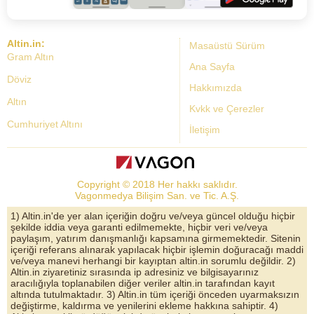
Altin.in:
Masaüstü Sürüm
Gram Altın
Ana Sayfa
Döviz
Hakkımızda
Altın
Kvkk ve Çerezler
Cumhuriyet Altını
İletişim
Dolar Kuru
Altın Fiyatları
Copyright © 2018 Her hakkı saklıdır.
Bist Yorum
Vagonmedya Bilişim San. ve Tic. A.Ş.
Altın Yorumları
1) Altin.in'de yer alan içeriğin doğru ve/veya güncel olduğu hiçbir
şekilde iddia veya garanti edilmemekte, hiçbir veri ve/veya
Döviz Kurları
paylaşım, yatırım danışmanlığı kapsamına girmemektedir. Sitenin
içeriği referans alınarak yapılacak hiçbir işlemin doğuracağı maddi
Çeyrek Altın
ve/veya manevi herhangi bir kayıptan altin.in sorumlu değildir. 2)
Altin.in ziyaretiniz sırasında ip adresiniz ve bilgisayarınız
Bitcoin
aracılığıyla toplanabilen diğer veriler altin.in tarafından kayıt
altında tutulmaktadır. 3) Altin.in tüm içeriği önceden uyarmaksızın
Euro/Dolar Parite
değiştirme, kaldırma ve yenilerini ekleme hakkına sahiptir. 4)