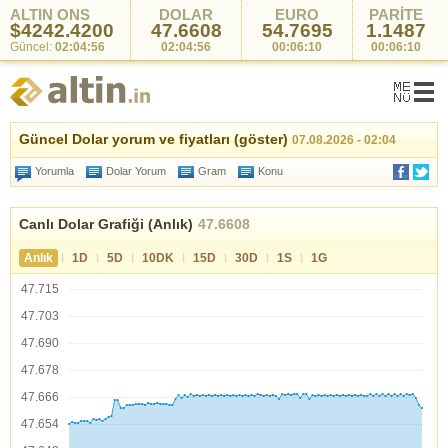
ALTIN ONS
DOLAR
EURO
PARİTE
$4242.4200
47.6608
54.7695
1.1487
Güncel:
02:04:56
02:04:56
00:06:10
00:06:10
Güncel Dolar yorum ve fiyatları (göster)
07.08.2026 - 02:04
Yorumla
Dolar Yorum
Gram
Konu
Canlı Dolar Grafiği (Anlık)
47.6608
|
|
|
|
|
|
|
Anlık
1D
5D
10DK
15D
30D
1S
1G
47.715
47.703
47.690
47.678
47.666
47.654