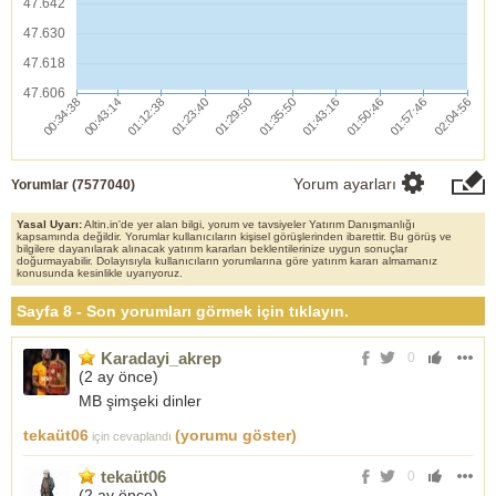
47.642
47.630
47.618
47.606
Yorum ayarları
Yorumlar (
7577040
)
Yasal Uyarı:
Altin.in'de yer alan bilgi, yorum ve tavsiyeler Yatırım Danışmanlığı
kapsamında değildir. Yorumlar kullanıcıların kişisel görüşlerinden ibarettir. Bu görüş ve
bilgilere dayanılarak alınacak yatırım kararları beklentilerinize uygun sonuçlar
doğurmayabilir. Dolayısıyla kullanıcıların yorumlarına göre yatırım kararı almamanız
konusunda kesinlikle uyarıyoruz.
Sayfa 8 - Son yorumları görmek için tıklayın.
Karadayi_akrep
0
(
2 ay önce
)
MB şimşeki dinler
tekaüt06
(yorumu göster)
için cevaplandı
tekaüt06
0
(
2 ay önce
)