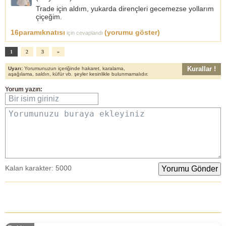
Trade için aldım, yukarda dirençleri gecemezse yollarım
çiçeğim.
16paramıknatısı
(yorumu göster)
için cevaplandı
1
2
3
»
Kurallar !
Uyarı:
Yorumunuzun içeriğinde hakaret, karalama,
aşağılama, saldırı, küfür vb. şeyler kesinlikle bulunmamalıdır.
Yorum yazın:
Bir isim giriniz
Yorumunuzu buraya ekleyiniz
Kalan karakter:
5000