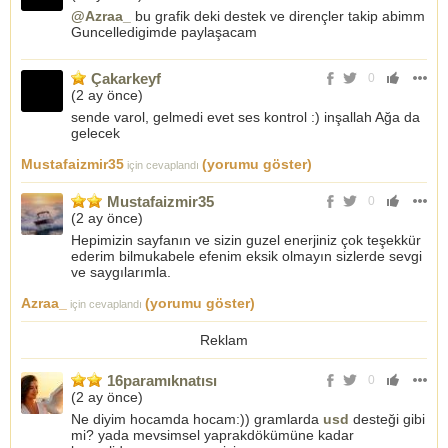
@Azraa_
bu grafik deki destek ve dirençler takip abimm
Guncelledigimde paylaşacam
Çakarkeyf
0
(
2 ay önce
)
sende varol, gelmedi evet ses kontrol :) inşallah Ağa da
gelecek
Mustafaizmir35
(yorumu göster)
için cevaplandı
Mustafaizmir35
0
(
2 ay önce
)
Hepimizin sayfanın ve sizin guzel enerjiniz çok teşekkür
ederim bilmukabele efenim eksik olmayın sizlerde sevgi
ve saygılarımla.
Azraa_
(yorumu göster)
için cevaplandı
Reklam
16paramıknatısı
0
(
2 ay önce
)
Ne diyim hocamda hocam:)) gramlarda
usd
desteği gibi
mi? yada mevsimsel yaprakdökümüne kadar