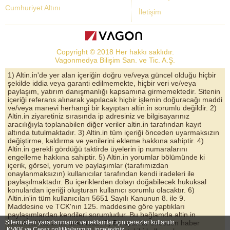
Cumhuriyet Altını
İletişim
Dolar Kuru
Altın Fiyatları
Copyright © 2018 Her hakkı saklıdır.
Bist Yorum
Vagonmedya Bilişim San. ve Tic. A.Ş.
Altın Yorumları
1) Altin.in'de yer alan içeriğin doğru ve/veya güncel olduğu hiçbir
şekilde iddia veya garanti edilmemekte, hiçbir veri ve/veya
Döviz Kurları
paylaşım, yatırım danışmanlığı kapsamına girmemektedir. Sitenin
içeriği referans alınarak yapılacak hiçbir işlemin doğuracağı maddi
Çeyrek Altın
ve/veya manevi herhangi bir kayıptan altin.in sorumlu değildir. 2)
Altin.in ziyaretiniz sırasında ip adresiniz ve bilgisayarınız
Bitcoin
aracılığıyla toplanabilen diğer veriler altin.in tarafından kayıt
altında tutulmaktadır. 3) Altin.in tüm içeriği önceden uyarmaksızın
Euro/Dolar Parite
değiştirme, kaldırma ve yenilerini ekleme hakkına sahiptir. 4)
Altin.in gerekli gördüğü taktirde üyelerin ip numaralarını
Sterlin
engelleme hakkına sahiptir. 5) Altin.in yorumlar bölümünde ki
içerik, görsel, yorum ve paylaşımlar (tarafımızdan
Döviz Arşivi
onaylanmaksızın) kullanıcılar tarafından kendi iradeleri ile
paylaşılmaktadır. Bu içeriklerden dolayı doğabilecek hukuksal
konulardan içeriği oluşturan kullanıcı sorumlu olacaktır. 6)
Altin.in'in tüm kullanıcıları 5651 Sayılı Kanunun 8. ile 9.
Maddesine ve TCK'nın 125. maddesine göre yaptıkları
paylaşımlardan kendileri sorumludur. Bu bağlamda altin.in
Sitemizden yararlanmanız ve reklamlar için çerezler kullanılır.
hukuksal haklarını saklı tutar. 7) Bu uyarılar önceden haber
KVKK ve Çerez politikalarımızı
inceleyiniz.