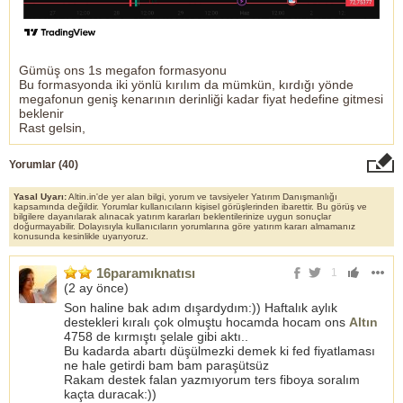
Gümüş ons 1s megafon formasyonu
Bu formasyonda iki yönlü kırılım da mümkün, kırdığı yönde
megafonun geniş kenarının derinliği kadar fiyat hedefine gitmesi
beklenir
Rast gelsin,
Yorumlar (
40
)
Yasal Uyarı:
Altin.in'de yer alan bilgi, yorum ve tavsiyeler Yatırım Danışmanlığı
kapsamında değildir. Yorumlar kullanıcıların kişisel görüşlerinden ibarettir. Bu görüş ve
bilgilere dayanılarak alınacak yatırım kararları beklentilerinize uygun sonuçlar
doğurmayabilir. Dolayısıyla kullanıcıların yorumlarına göre yatırım kararı almamanız
konusunda kesinlikle uyarıyoruz.
16paramıknatısı
1
(
2 ay önce
)
Son haline bak adım dışardydım:)) Haftalık aylık
destekleri kıralı çok olmuştu hocamda hocam ons
Altın
4758 de kırmıştı şelale gibi aktı..
Bu kadarda abartı düşülmezki demek ki fed fiyatlaması
ne hale getirdi bam bam paraşütsüz
Rakam destek falan yazmıyorum ters fiboya soralım
kaçta duracak:))