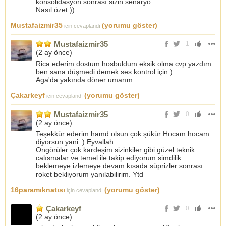
konsolidasyon sonrası sizin senaryo
Nasıl özet:))
Mustafaizmir35
(yorumu göster)
için cevaplandı
Mustafaizmir35
1
(
2 ay önce
)
Rica ederim dostum hosbuldum eksik olma cvp yazdım
ben sana düşmedi demek ses kontrol için:)
Aga'da yakında döner umarım ..
Çakarkeyf
(yorumu göster)
için cevaplandı
Mustafaizmir35
0
(
2 ay önce
)
Teşekkür ederim hamd olsun çok şükür Hocam hocam
diyorsun yani :) Eyvallah .
Ongörüler çok kardeşim sizinkiler gibi güzel teknik
calısmalar ve temel ile takip ediyorum simdilik
beklemeye izlemeye devam kısada süprizler sonrası
roket bekliyorum yanılabilirim. Ytd
16paramıknatısı
(yorumu göster)
için cevaplandı
Çakarkeyf
0
(
2 ay önce
)