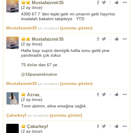
Mustafaizmir35
0
(
2 ay önce
)
4300 67.7 'den tepki gelir mi umarım gelir hayırlısı
insalalah bakalım takipteyiz . YTD
Mustafaizmir35
(yorumu göster)
için cevaplandı
Mustafaizmir35
1
(
2 ay önce
)
Hafta başı supriz demiştik hafta sonu geldi yine
yanılmadık çok sükur.
75
dolar
dan 67 ye .
@16paramıknatısı
Mustafaizmir35
(yorumu göster)
için cevaplandı
Azraa_
0
(
2 ay önce
)
Tmm abimm, eline emeğine sağlık.
Çakarkeyf
(yorumu göster)
için cevaplandı
Çakarkeyf
0
(
2 ay önce
)