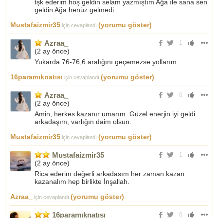
tşk ederim hoş geldin selam yazmıştım Ağa ıle sana sen
geldin Ağa henüz gelmedi
Mustafaizmir35
(yorumu göster)
için cevaplandı
Azraa_
1
(
2 ay önce
)
Yukarda 76-76,6 aralığını geçemezse yollarım.
16paramıknatısı
(yorumu göster)
için cevaplandı
Azraa_
0
(
2 ay önce
)
Amin, herkes kazanır umarım. Güzel enerjin iyi geldi
arkadaşım, varlığın daim olsun.
Mustafaizmir35
(yorumu göster)
için cevaplandı
Mustafaizmir35
1
(
2 ay önce
)
Rica ederim değerli arkadasım her zaman kazan
kazanalım hep birlikte İnşallah.
Azraa_
(yorumu göster)
için cevaplandı
16paramıknatısı
0