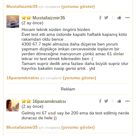
Mustafaizmir35
(yorumu göster)
için cevaplandı
Mustafaizmir35
1
(
2 ay önce
)
Hocam teknik sizden öngörü bizden
Evet test etti ama üstünde kapattı haftalık kapanış kötü
rakamdan oldu bence .
4300 67.7 tepki almazsa daha düşerse ben yorum
yapmam düştükçe imkan cercevesinde toplarım bir
yerden döneceğine inanıyorum çünkü amac 61
dolar
tekrar mi test etmek bilemedim ben :(
Tamam supriz dedik ama fazlası daha büyük supriz olur
hayırlısı bakalim nasip gerisi artık . ytd
16paramıknatısı
(yorumu göster)
için cevaplandı
Reklam
16paramıknatısı
0
(
2 ay önce
)
Gelmiş mi 67
usd
vay be 200 ema da test edilmiş nerde
duracaz de hele:))
Mustafaizmir35
(yorumu göster)
için cevaplandı