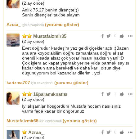
(
2 ay önce
)
Anlık 75.27 benim dirençte:))
Senin dirençleri takibe alayım
Azraa_
(yorumu göster)
için cevaplandı
Mustafaizmir35
0
(
2 ay önce
)
Evet doğrudur kardeşim yaz geldi çiçekler açtı :)Bazen
ara ara koybolabilim doğru zamanlama doğru al sat
önemli kısada alsat çok yorar insanı haklısın yani :D
Çok işlem ac kapat yapmak yerıne yılda parmak sayısı
kadar olsun ama bereketli ve daha karlı olsun diye
düşünüyorum bol kazanclar dilerim . ytd
karizma707
(yorumu göster)
için cevaplandı
16paramıknatısı
1
(
2 ay önce
)
İyi akşamlar hoşgördüm Mustafa hocam nasılsınız
varmı fede kadar bir öngörünüz
Mustafaizmir35
(yorumu göster)
için cevaplandı
Azraa_
0
(
2 ay önce
)