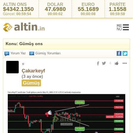
ALTIN ONS
DOLAR
EURO
PARİTE
$4342.1350
47.6980
55.1689
1.1558
Güncel:
00:59:54
00:00:02
00:00:08
00:59:58
Konu: Gümüş ons
Yorum Yaz
Gümüş Yorumları
4
⭐
Çakarkeyf
(
3 ay önce
)
Gümüş