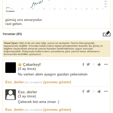
gümüş ons senaryodur
rast gelsin,
Yorumlar (
85
)
Yasal Uyarı:
Altin.in'de yer alan bilgi, yorum ve tavsiyeler Yatırım Danışmanlığı
kapsamında değildir. Yorumlar kullanıcıların kişisel görüşlerinden ibarettir. Bu görüş ve
bilgilere dayanılarak alınacak yatırım kararları beklentilerinize uygun sonuçlar
doğurmayabilir. Dolayısıyla kullanıcıların yorumlarına göre yatırım kararı almamanız
konusunda kesinlikle uyarıyoruz.
Çakarkeyf
0
(
3 ay önce
)
Nu varken abim ayagını gazdan çekeceksin
Eso_derler
(yorumu göster)
için cevaplandı
0
Eso_derler
(
3 ay önce
)
Çekecek bizi ama zman :)
Eso_derler
(yorumu göster)
için cevaplandı