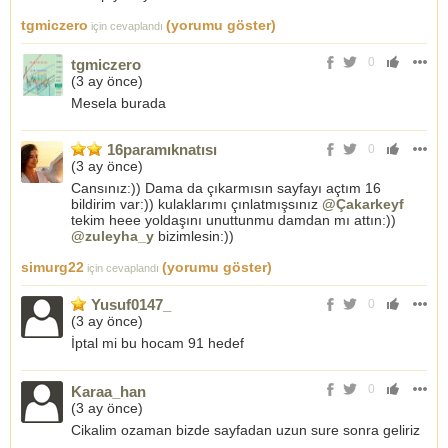
tgmiczero
(yorumu göster)
için cevaplandı
0
tgmiczero
(
3 ay önce
)
Mesela burada
16paramıknatısı
0
(
3 ay önce
)
Cansınız:)) Dama da çıkarmısın sayfayı açtım 16
bildirim var:)) kulaklarımı çınlatmışsınız
@Çakarkeyf
tekim heee yoldaşını unuttunmu damdan mı attın:))
@zuleyha_y
bizimlesin:))
simurg22
(yorumu göster)
için cevaplandı
Yusuf0147_
0
(
3 ay önce
)
İptal mi bu hocam 91 hedef
0
Karaa_han
(
3 ay önce
)
Cikalim ozaman bizde sayfadan uzun sure sonra geliriz