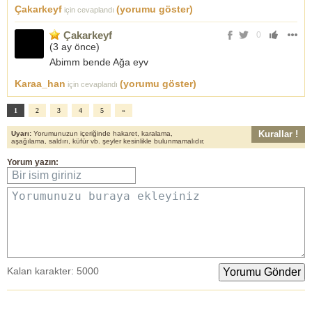
Çakarkeyf
(yorumu göster)
için cevaplandı
Çakarkeyf
0
(
3 ay önce
)
Abimm bende Ağa eyv
Karaa_han
(yorumu göster)
için cevaplandı
1
2
3
4
5
»
Kurallar !
Uyarı:
Yorumunuzun içeriğinde hakaret, karalama,
aşağılama, saldırı, küfür vb. şeyler kesinlikle bulunmamalıdır.
Yorum yazın:
Bir isim giriniz
Yorumunuzu buraya ekleyiniz
Kalan karakter:
5000