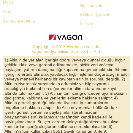
Döviz
Hakkımızda
Altın
Kvkk ve Çerezler
Cumhuriyet Altını
İletişim
Dolar Kuru
Altın Fiyatları
Copyright © 2018 Her hakkı saklıdır.
Bist Yorum
Vagonmedya Bilişim San. ve Tic. A.Ş.
Altın Yorumları
1) Altin.in'de yer alan içeriğin doğru ve/veya güncel olduğu hiçbir
şekilde iddia veya garanti edilmemekte, hiçbir veri ve/veya
Döviz Kurları
paylaşım, yatırım danışmanlığı kapsamına girmemektedir. Sitenin
içeriği referans alınarak yapılacak hiçbir işlemin doğuracağı maddi
Çeyrek Altın
ve/veya manevi herhangi bir kayıptan altin.in sorumlu değildir. 2)
Altin.in ziyaretiniz sırasında ip adresiniz ve bilgisayarınız
Bitcoin
aracılığıyla toplanabilen diğer veriler altin.in tarafından kayıt
altında tutulmaktadır. 3) Altin.in tüm içeriği önceden uyarmaksızın
Euro/Dolar Parite
değiştirme, kaldırma ve yenilerini ekleme hakkına sahiptir. 4)
Altin.in gerekli gördüğü taktirde üyelerin ip numaralarını
Sterlin
engelleme hakkına sahiptir. 5) Altin.in yorumlar bölümünde ki
içerik, görsel, yorum ve paylaşımlar (tarafımızdan
Döviz Arşivi
onaylanmaksızın) kullanıcılar tarafından kendi iradeleri ile
paylaşılmaktadır. Bu içeriklerden dolayı doğabilecek hukuksal
konulardan içeriği oluşturan kullanıcı sorumlu olacaktır. 6)
Altin.in'in tüm kullanıcıları 5651 Sayılı Kanunun 8. ile 9.