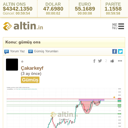
ALTIN ONS
DOLAR
EURO
PARİTE
$4342.1350
47.6980
55.1689
1.1558
Güncel:
00:59:54
00:00:02
00:00:08
00:59:58
Konu: gümüş ons
Yorum Yaz
Gümüş Yorumları
2
⭐
Çakarkeyf
(
3 ay önce
)
Gümüş