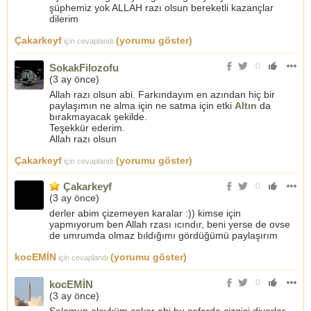
şüphemiz yok ALLAH razı olsun bereketli kazançlar
dilerim
Çakarkeyf
(yorumu göster)
için cevaplandı
0
SokakFilozofu
(
3 ay önce
)
Allah razı olsun abi. Farkındayım en azından hiç bir
paylaşımın ne alma için ne satma için etki
Altın
da
bırakmayacak şekilde.
Teşekkür ederim.
Allah razı olsun
Çakarkeyf
(yorumu göster)
için cevaplandı
Çakarkeyf
0
(
3 ay önce
)
derler abim çizemeyen karalar :)) kimse için
yapmıyorum ben Allah rzası ıcındır, beni yerse de ovse
de umrumda olmaz bıldığımı gördüğümü paylaşırım
kocEMİN
(yorumu göster)
için cevaplandı
0
kocEMİN
(
3 ay önce
)
Selamun aleyküm çakar abi bu seferde çizgici diyorlar