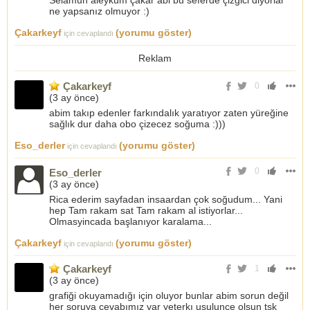
ne yapsanız olmuyor :)
Çakarkeyf
(yorumu göster)
için cevaplandı
Reklam
Çakarkeyf
0
(
3 ay önce
)
abim takıp edenler farkındalık yaratıyor zaten yüreğine
sağlık dur daha obo çizecez soğuma :)))
Eso_derler
(yorumu göster)
için cevaplandı
0
Eso_derler
(
3 ay önce
)
Rica ederim sayfadan insaardan çok soğudum... Yani
hep Tam rakam sat Tam rakam al istiyorlar...
Olmasyincada başlanıyor karalama...
Çakarkeyf
(yorumu göster)
için cevaplandı
Çakarkeyf
1
(
3 ay önce
)
grafiği okuyamadığı için oluyor bunlar abim sorun değil
her soruya cevabımız var yeterkı usulunce olsun tşk