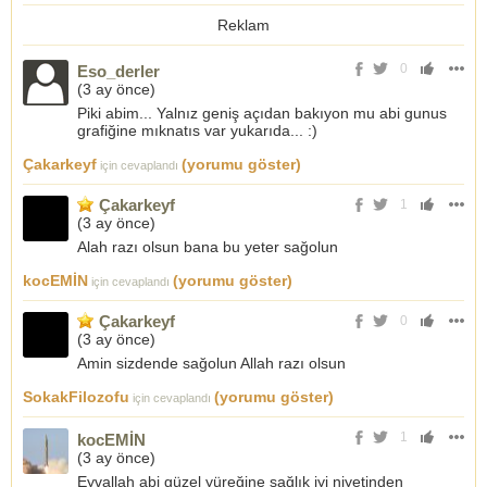
Reklam
0
Eso_derler
(
3 ay önce
)
Piki abim... Yalnız geniş açıdan bakıyon mu abi gunus
grafiğine mıknatıs var yukarıda... :)
Çakarkeyf
(yorumu göster)
için cevaplandı
Çakarkeyf
1
(
3 ay önce
)
Alah razı olsun bana bu yeter sağolun
kocEMİN
(yorumu göster)
için cevaplandı
Çakarkeyf
0
(
3 ay önce
)
Amin sizdende sağolun Allah razı olsun
SokakFilozofu
(yorumu göster)
için cevaplandı
1
kocEMİN
(
3 ay önce
)
Eyvallah abi güzel yüreğine sağlık iyi niyetinden