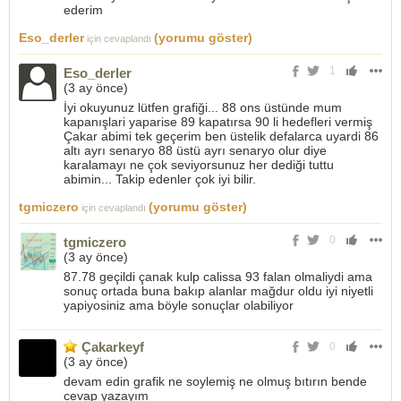
ederim
Eso_derler
(yorumu göster)
için cevaplandı
1
Eso_derler
(
3 ay önce
)
İyi okuyunuz lütfen grafiği... 88 ons üstünde mum
kapanışlari yaparise 89 kapatırsa 90 li hedefleri vermiş
Çakar abimi tek geçerim ben üstelik defalarca uyardi 86
altı ayrı senaryo 88 üstü ayrı senaryo olur diye
karalamayı ne çok seviyorsunuz her dediği tuttu
abimin... Takip edenler çok iyi bilir.
tgmiczero
(yorumu göster)
için cevaplandı
0
tgmiczero
(
3 ay önce
)
87.78 geçildi çanak kulp calissa 93 falan olmaliydi ama
sonuç ortada buna bakıp alanlar mağdur oldu iyi niyetli
yapiyosiniz ama böyle sonuçlar olabiliyor
Çakarkeyf
0
(
3 ay önce
)
devam edin grafik ne soylemiş ne olmuş bıtırın bende
cevap yazayım