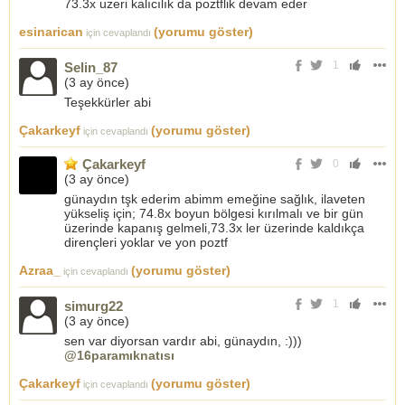
73.3x uzeri kalıcılık da poztflik devam eder
esinarican
(yorumu göster)
için cevaplandı
1
Selin_87
(
3 ay önce
)
Teşekkürler abi
Çakarkeyf
(yorumu göster)
için cevaplandı
Çakarkeyf
0
(
3 ay önce
)
günaydın tşk ederim abimm emeğine sağlık, ilaveten
yükseliş için; 74.8x boyun bölgesi kırılmalı ve bir gün
üzerinde kapanış gelmeli,73.3x ler üzerinde kaldıkça
dirençleri yoklar ve yon poztf
Azraa_
(yorumu göster)
için cevaplandı
1
simurg22
(
3 ay önce
)
sen var diyorsan vardır abi, günaydın, :)))
@16paramıknatısı
Çakarkeyf
(yorumu göster)
için cevaplandı