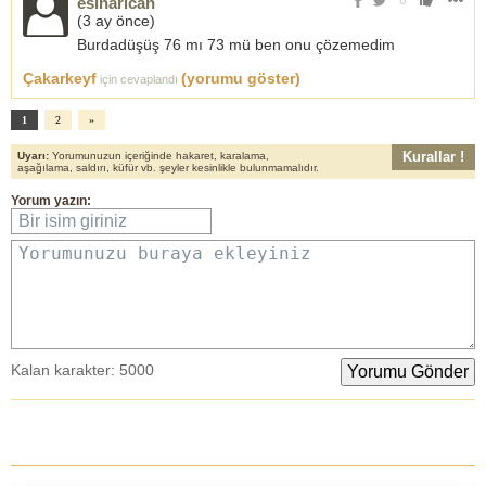
0
esinarican
(
3 ay önce
)
Burdadüşüş 76 mı 73 mü ben onu çözemedim
Çakarkeyf
(yorumu göster)
için cevaplandı
1
2
»
Kurallar !
Uyarı:
Yorumunuzun içeriğinde hakaret, karalama,
aşağılama, saldırı, küfür vb. şeyler kesinlikle bulunmamalıdır.
Yorum yazın:
Bir isim giriniz
Yorumunuzu buraya ekleyiniz
Kalan karakter:
5000