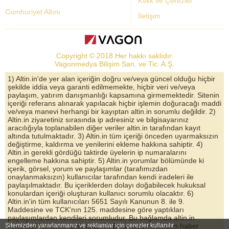
Kvkk ve Çerezler
Cumhuriyet Altını
İletişim
Dolar Kuru
Altın Fiyatları
Copyright © 2018 Her hakkı saklıdır.
Bist Yorum
Vagonmedya Bilişim San. ve Tic. A.Ş.
Altın Yorumları
1) Altin.in'de yer alan içeriğin doğru ve/veya güncel olduğu hiçbir
şekilde iddia veya garanti edilmemekte, hiçbir veri ve/veya
Döviz Kurları
paylaşım, yatırım danışmanlığı kapsamına girmemektedir. Sitenin
içeriği referans alınarak yapılacak hiçbir işlemin doğuracağı maddi
Çeyrek Altın
ve/veya manevi herhangi bir kayıptan altin.in sorumlu değildir. 2)
Altin.in ziyaretiniz sırasında ip adresiniz ve bilgisayarınız
Bitcoin
aracılığıyla toplanabilen diğer veriler altin.in tarafından kayıt
altında tutulmaktadır. 3) Altin.in tüm içeriği önceden uyarmaksızın
Euro/Dolar Parite
değiştirme, kaldırma ve yenilerini ekleme hakkına sahiptir. 4)
Altin.in gerekli gördüğü taktirde üyelerin ip numaralarını
Sterlin
engelleme hakkına sahiptir. 5) Altin.in yorumlar bölümünde ki
içerik, görsel, yorum ve paylaşımlar (tarafımızdan
Döviz Arşivi
onaylanmaksızın) kullanıcılar tarafından kendi iradeleri ile
paylaşılmaktadır. Bu içeriklerden dolayı doğabilecek hukuksal
konulardan içeriği oluşturan kullanıcı sorumlu olacaktır. 6)
Altin.in'in tüm kullanıcıları 5651 Sayılı Kanunun 8. ile 9.
Maddesine ve TCK'nın 125. maddesine göre yaptıkları
paylaşımlardan kendileri sorumludur. Bu bağlamda altin.in
Sitemizden yararlanmanız ve reklamlar için çerezler kullanılır.
hukuksal haklarını saklı tutar. 7) Bu uyarılar önceden haber