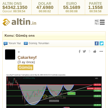
ALTIN ONS
DOLAR
EURO
PARİTE
$4342.1350
47.6980
55.1689
1.1558
Güncel:
00:59:54
00:00:02
00:00:08
00:59:58
Konu: Gümüş ons
Yorum Yaz
Gümüş Yorumları
5
⭐
Çakarkeyf
(
3 ay önce
)
Gümüş