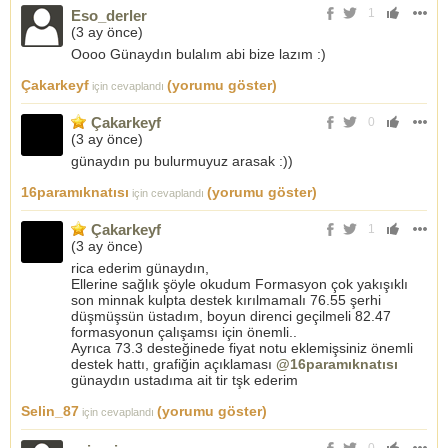
1
Eso_derler
(
3 ay önce
)
Oooo Günaydın bulalım abi bize lazım :)
Çakarkeyf
(yorumu göster)
için cevaplandı
Çakarkeyf
0
(
3 ay önce
)
günaydın pu bulurmuyuz arasak :))
16paramıknatısı
(yorumu göster)
için cevaplandı
Çakarkeyf
1
(
3 ay önce
)
rica ederim günaydın,
Ellerine sağlık şöyle okudum Formasyon çok yakışıklı
son minnak kulpta destek kırılmamalı 76.55 şerhi
düşmüşsün üstadım, boyun direnci geçilmeli 82.47
formasyonun çalışamsı için önemli..
Ayrıca 73.3 desteğinede fiyat notu eklemişsiniz önemli
destek hattı, grafiğin açıklaması
@16paramıknatısı
günaydın ustadıma ait tir tşk ederim
Selin_87
(yorumu göster)
için cevaplandı