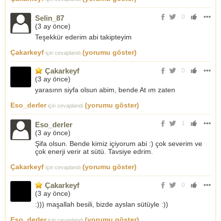
0
Selin_87
(
3 ay önce
)
Teşekkür ederim abi takipteyim
Çakarkeyf
(yorumu göster)
için cevaplandı
Çakarkeyf
0
(
3 ay önce
)
yarasınn siyfa olsun abim, bende At ım zaten
Eso_derler
(yorumu göster)
için cevaplandı
1
Eso_derler
(
3 ay önce
)
Şifa olsun. Bende kimiz içiyorum abi :) çok severim ve
çok enerji verir at sütü. Tavsiye edrim.
Çakarkeyf
(yorumu göster)
için cevaplandı
Çakarkeyf
0
(
3 ay önce
)
:))) maşallah besili, bizde ayslan sütüyle :))
Eso_derler
(yorumu göster)
için cevaplandı