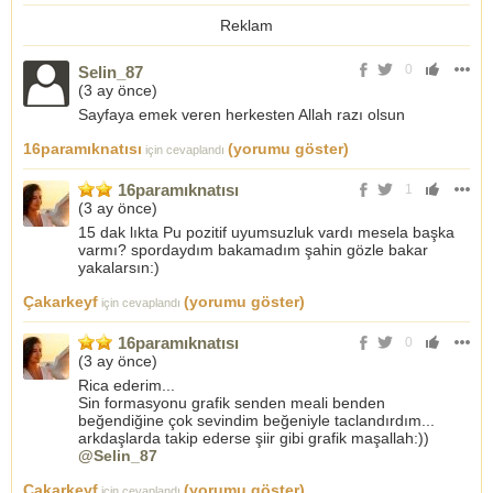
Reklam
0
Selin_87
(
3 ay önce
)
Sayfaya emek veren herkesten Allah razı olsun
16paramıknatısı
(yorumu göster)
için cevaplandı
16paramıknatısı
1
(
3 ay önce
)
15 dak lıkta Pu pozitif uyumsuzluk vardı mesela başka
varmı? spordaydım bakamadım şahin gözle bakar
yakalarsın:)
Çakarkeyf
(yorumu göster)
için cevaplandı
16paramıknatısı
0
(
3 ay önce
)
Rica ederim...
Sin formasyonu grafik senden meali benden
beğendiğine çok sevindim beğeniyle taclandırdım...
arkdaşlarda takip ederse şiir gibi grafik maşallah:))
@Selin_87
Çakarkeyf
(yorumu göster)
için cevaplandı