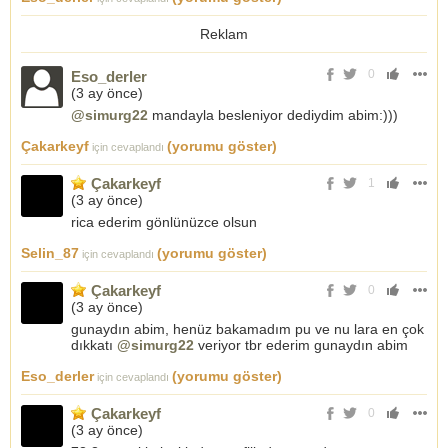
Reklam
0
Eso_derler
(
3 ay önce
)
@simurg22
mandayla besleniyor dediydim abim:)))
Çakarkeyf
(yorumu göster)
için cevaplandı
Çakarkeyf
1
(
3 ay önce
)
rica ederim gönlünüzce olsun
Selin_87
(yorumu göster)
için cevaplandı
Çakarkeyf
0
(
3 ay önce
)
gunaydın abim, henüz bakamadım pu ve nu lara en çok
dıkkatı
@simurg22
veriyor tbr ederim gunaydın abim
Eso_derler
(yorumu göster)
için cevaplandı
Çakarkeyf
0
(
3 ay önce
)