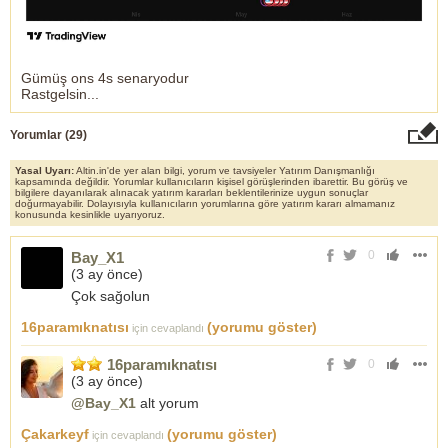
Gümüş ons 4s senaryodur
Rastgelsin...
Yorumlar (
29
)
Yasal Uyarı:
Altin.in'de yer alan bilgi, yorum ve tavsiyeler Yatırım Danışmanlığı
kapsamında değildir. Yorumlar kullanıcıların kişisel görüşlerinden ibarettir. Bu görüş ve
bilgilere dayanılarak alınacak yatırım kararları beklentilerinize uygun sonuçlar
doğurmayabilir. Dolayısıyla kullanıcıların yorumlarına göre yatırım kararı almamanız
konusunda kesinlikle uyarıyoruz.
0
Bay_X1
(
3 ay önce
)
Çok sağolun
16paramıknatısı
(yorumu göster)
için cevaplandı
16paramıknatısı
0
(
3 ay önce
)
@Bay_X1
alt yorum
Çakarkeyf
(yorumu göster)
için cevaplandı