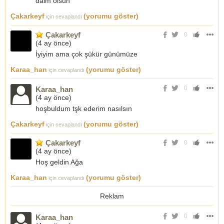
daim olsun
Çakarkeyf
(yorumu göster)
için cevaplandı
Çakarkeyf
0
(
4 ay önce
)
İyiyim ama çok şükür günümüze
Karaa_han
(yorumu göster)
için cevaplandı
0
Karaa_han
(
4 ay önce
)
hoşbuldum tşk ederim nasılsın
Çakarkeyf
(yorumu göster)
için cevaplandı
Çakarkeyf
0
(
4 ay önce
)
Hoş geldin Ağa
Karaa_han
(yorumu göster)
için cevaplandı
Reklam
0
Karaa_han