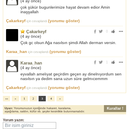
(
4 ay önce
)
çok şükür bugunlerimize hayat devam edior Amin
inaşşallah
Çakarkeyf
(yorumu göster)
için cevaplandı
Çakarkeyf
0
(
4 ay önce
)
Çok gc olsun Ağa nasılsın şimdi Allah derman versin.
Karaa_han
(yorumu göster)
için cevaplandı
1
Karaa_han
(
4 ay önce
)
eyvallah amelıyat geçirdim geçen ay dinelnıyordum sen
nasılsın ya dedim sana uzun süre gelmıcemmm
Çakarkeyf
(yorumu göster)
için cevaplandı
««
«
1
2
3
4
»
Kurallar !
Uyarı:
Yorumunuzun içeriğinde hakaret, karalama,
aşağılama, saldırı, küfür vb. şeyler kesinlikle bulunmamalıdır.
Yorum yazın:
Bir isim giriniz