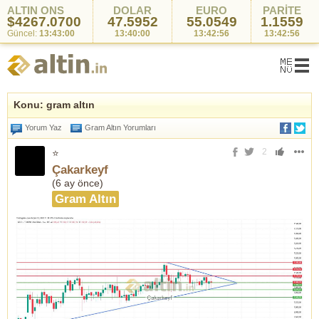
ALTIN ONS
DOLAR
EURO
PARİTE
$4267.0700
47.5952
55.0549
1.1559
Güncel:
13:43:00
13:40:00
13:42:56
13:42:56
Konu: gram altın
Yorum Yaz
Gram Altın Yorumları
2
⭐
Çakarkeyf
(
6 ay önce
)
Gram Altın