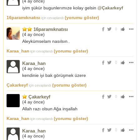
(
4 ay önce
)
iyim şükür bugunlerımıze kolay gelsin
@Çakarkeyf
16paramıknatısı
(yorumu göster)
için cevaplandı
16paramıknatısı
0
(
4 ay önce
)
Aleykümselam nasılsın..
Karaa_han
(yorumu göster)
için cevaplandı
0
Karaa_han
(
4 ay önce
)
kendinie iyi bak görüşmek üzere
Çakarkeyf
(yorumu göster)
için cevaplandı
Çakarkeyf
0
(
4 ay önce
)
Allah razı olsun Ağa inşallah
Karaa_han
(yorumu göster)
için cevaplandı
0
Karaa_han
(
4 ay önce
)