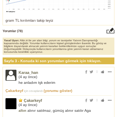
gram TL kırılımları takip teyiz
Yorumlar (
78
)
Yasal Uyarı:
Altin.in'de yer alan bilgi, yorum ve tavsiyeler Yatırım Danışmanlığı
kapsamında değildir. Yorumlar kullanıcıların kişisel görüşlerinden ibarettir. Bu görüş ve
bilgilere dayanılarak alınacak yatırım kararları beklentilerinize uygun sonuçlar
doğurmayabilir. Dolayısıyla kullanıcıların yorumlarına göre yatırım kararı almamanız
konusunda kesinlikle uyarıyoruz.
Sayfa 3 - Konuda ki son yorumları görmek için tıklayın.
0
Karaa_han
(
4 ay önce
)
he anladım tşk ederim
Çakarkeyf
(yorumu göster)
için cevaplandı
Çakarkeyf
0
(
4 ay önce
)
altın
alınır satılmaz, gümüş alınır satılır Aga