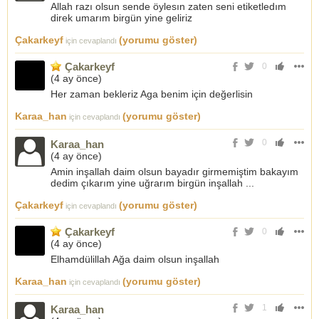
Allah razı olsun sende öylesın zaten seni etiketledım
direk umarım birgün yine geliriz
Çakarkeyf
(yorumu göster)
için cevaplandı
Çakarkeyf
0
(
4 ay önce
)
Her zaman bekleriz Aga benim için değerlisin
Karaa_han
(yorumu göster)
için cevaplandı
0
Karaa_han
(
4 ay önce
)
Amin inşallah daim olsun bayadır girmemiştim bakayım
dedim çıkarım yine uğrarım birgün inşallah ...
Çakarkeyf
(yorumu göster)
için cevaplandı
Çakarkeyf
0
(
4 ay önce
)
Elhamdülillah Ağa daim olsun inşallah
Karaa_han
(yorumu göster)
için cevaplandı
1
Karaa_han