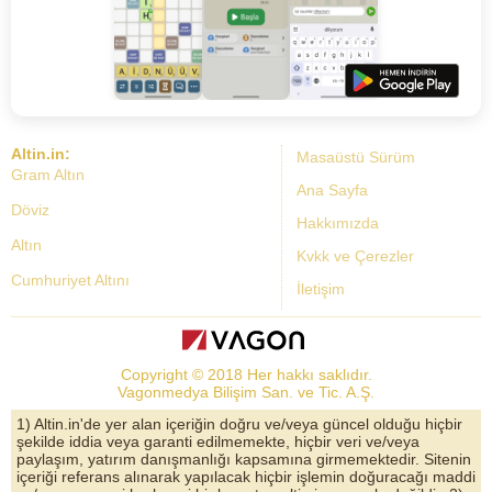
Altin.in:
Masaüstü Sürüm
Gram Altın
Ana Sayfa
Döviz
Hakkımızda
Altın
Kvkk ve Çerezler
Cumhuriyet Altını
İletişim
Dolar Kuru
Altın Fiyatları
Copyright © 2018 Her hakkı saklıdır.
Bist Yorum
Vagonmedya Bilişim San. ve Tic. A.Ş.
Altın Yorumları
1) Altin.in'de yer alan içeriğin doğru ve/veya güncel olduğu hiçbir
şekilde iddia veya garanti edilmemekte, hiçbir veri ve/veya
Döviz Kurları
paylaşım, yatırım danışmanlığı kapsamına girmemektedir. Sitenin
içeriği referans alınarak yapılacak hiçbir işlemin doğuracağı maddi
Çeyrek Altın