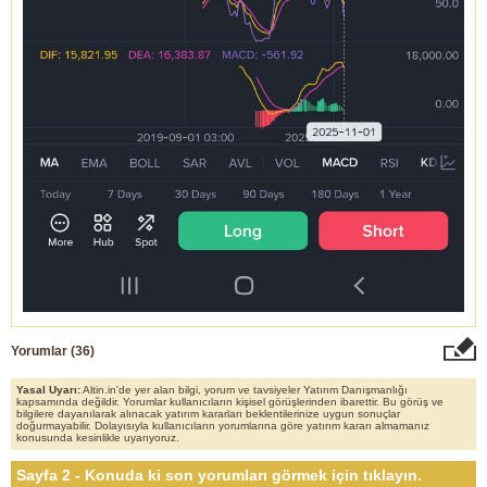
Yorumlar (
36
)
Yasal Uyarı:
Altin.in'de yer alan bilgi, yorum ve tavsiyeler Yatırım Danışmanlığı
kapsamında değildir. Yorumlar kullanıcıların kişisel görüşlerinden ibarettir. Bu görüş ve
bilgilere dayanılarak alınacak yatırım kararları beklentilerinize uygun sonuçlar
doğurmayabilir. Dolayısıyla kullanıcıların yorumlarına göre yatırım kararı almamanız
konusunda kesinlikle uyarıyoruz.
Sayfa 2 - Konuda ki son yorumları görmek için tıklayın.