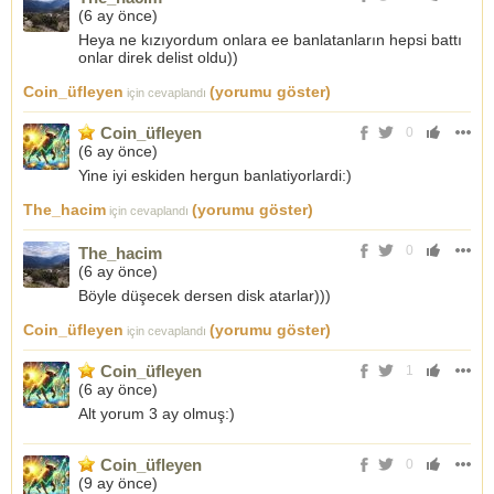
(
6 ay önce
)
Heya ne kızıyordum onlara ee banlatanların hepsi battı
onlar direk delist oldu))
Coin_üfleyen
(yorumu göster)
için cevaplandı
Coin_üfleyen
0
(
6 ay önce
)
Yine iyi eskiden hergun banlatiyorlardi:)
The_hacim
(yorumu göster)
için cevaplandı
0
The_hacim
(
6 ay önce
)
Böyle düşecek dersen disk atarlar)))
Coin_üfleyen
(yorumu göster)
için cevaplandı
Coin_üfleyen
1
(
6 ay önce
)
Alt yorum 3 ay olmuş:)
Coin_üfleyen
0
(
9 ay önce
)