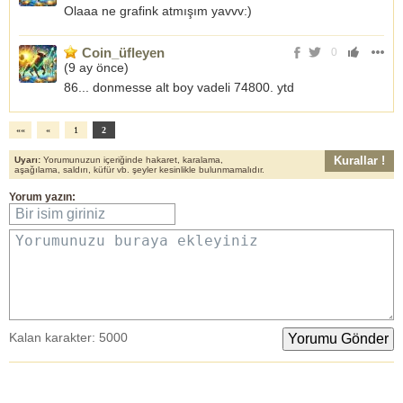
Olaaa ne grafink atmışım yavvv:)
Coin_üfleyen
0
(
9 ay önce
)
86... donmesse alt boy vadeli 74800. ytd
««
«
1
2
Kurallar !
Uyarı:
Yorumunuzun içeriğinde hakaret, karalama,
aşağılama, saldırı, küfür vb. şeyler kesinlikle bulunmamalıdır.
Yorum yazın:
Bir isim giriniz
Yorumunuzu buraya ekleyiniz
Kalan karakter:
5000