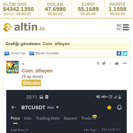
ALTIN ONS
DOLAR
EURO
PARİTE
$4342.1350
47.6980
55.1689
1.1558
Güncel:
00:00:22
00:00:02
00:00:08
00:00:20
Grafiği gönderen:
Coin_üfleyen
Yorum Yaz
Bitcoin Yorumları
0
⭐
Coin_üfleyen
(
9 ay önce
)
Bitcoin