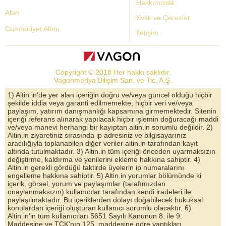
Hakkımızda
Altın
Kvkk ve Çerezler
Cumhuriyet Altını
İletişim
Dolar Kuru
Altın Fiyatları
Copyright © 2018 Her hakkı saklıdır.
Bist Yorum
Vagonmedya Bilişim San. ve Tic. A.Ş.
Altın Yorumları
1) Altin.in'de yer alan içeriğin doğru ve/veya güncel olduğu hiçbir
şekilde iddia veya garanti edilmemekte, hiçbir veri ve/veya
Döviz Kurları
paylaşım, yatırım danışmanlığı kapsamına girmemektedir. Sitenin
içeriği referans alınarak yapılacak hiçbir işlemin doğuracağı maddi
Çeyrek Altın
ve/veya manevi herhangi bir kayıptan altin.in sorumlu değildir. 2)
Altin.in ziyaretiniz sırasında ip adresiniz ve bilgisayarınız
Bitcoin
aracılığıyla toplanabilen diğer veriler altin.in tarafından kayıt
altında tutulmaktadır. 3) Altin.in tüm içeriği önceden uyarmaksızın
Euro/Dolar Parite
değiştirme, kaldırma ve yenilerini ekleme hakkına sahiptir. 4)
Altin.in gerekli gördüğü taktirde üyelerin ip numaralarını
Sterlin
engelleme hakkına sahiptir. 5) Altin.in yorumlar bölümünde ki
içerik, görsel, yorum ve paylaşımlar (tarafımızdan
Döviz Arşivi
onaylanmaksızın) kullanıcılar tarafından kendi iradeleri ile
paylaşılmaktadır. Bu içeriklerden dolayı doğabilecek hukuksal
konulardan içeriği oluşturan kullanıcı sorumlu olacaktır. 6)
Altin.in'in tüm kullanıcıları 5651 Sayılı Kanunun 8. ile 9.
Maddesine ve TCK'nın 125. maddesine göre yaptıkları