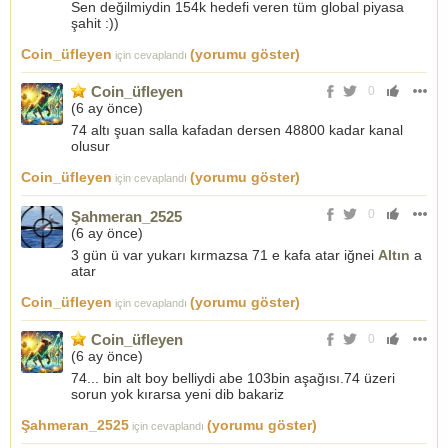
Sen değilmiydin 154k hedefi veren tüm global piyasa
şahit :))
Coin_üfleyen
(yorumu göster)
için cevaplandı
Coin_üfleyen
0
(
6 ay önce
)
74 altı şuan salla kafadan dersen 48800 kadar kanal
olusur
Coin_üfleyen
(yorumu göster)
için cevaplandı
0
Şahmeran_2525
(
6 ay önce
)
3 gün ü var yukarı kırmazsa 71 e kafa atar iğnei
Altın
a
atar
Coin_üfleyen
(yorumu göster)
için cevaplandı
Coin_üfleyen
0
(
6 ay önce
)
74... bin alt boy belliydi abe 103bin aşağısı.74 üzeri
sorun yok kırarsa yeni dib bakariz
Şahmeran_2525
(yorumu göster)
için cevaplandı