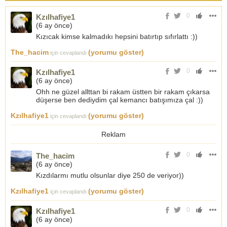
0
Kzılhafiye1
(
6 ay önce
)
Kızıcak kimse kalmadıkı hepsini batırtıp sıfırlattı :))
The_hacim
(yorumu göster)
için cevaplandı
0
Kzılhafiye1
(
6 ay önce
)
Ohh ne güzel allttan bi rakam üstten bir rakam çıkarsa
düşerse ben dediydim çal kemancı batışımıza çal :))
Kzılhafiye1
(yorumu göster)
için cevaplandı
Reklam
0
The_hacim
(
6 ay önce
)
Kızdılarmı mutlu olsunlar diye 250 de veriyor))
Kzılhafiye1
(yorumu göster)
için cevaplandı
0
Kzılhafiye1
(
6 ay önce
)