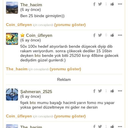
1
The_hacim
(
6 ay önce
)
Ben 25 binde girmiştim))
Coin_üfleyen
(yorumu göster)
için cevaplandı
Coin_üfleyen
0
(
6 ay önce
)
50x 100x hedef atıyorlardı bende düşecek diyip dib
rakam veriyordum. sonra çökecek dediler 15 16bin
deyken
btc
bende yok bitti 25250 kırıp 48bine gidecek
dediydim güzel gunlerdi:)
The_hacim
(yorumu göster)
için cevaplandı
Reklam
1
Şahmeran_2525
(
6 ay önce
)
fişek
btc
mumu bayağı hacimli yarın fomo mu yapar
yoksa genel düzeltmeye mi gider ne dersin
Coin_üfleyen
(yorumu göster)
için cevaplandı
1
The_hacim