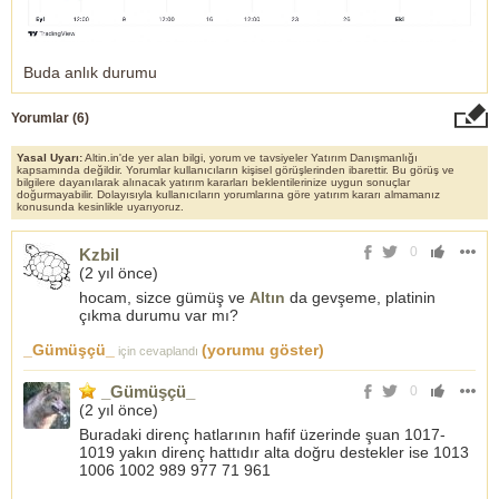
Buda anlık durumu
Yorumlar (
6
)
Yasal Uyarı:
Altin.in'de yer alan bilgi, yorum ve tavsiyeler Yatırım Danışmanlığı
kapsamında değildir. Yorumlar kullanıcıların kişisel görüşlerinden ibarettir. Bu görüş ve
bilgilere dayanılarak alınacak yatırım kararları beklentilerinize uygun sonuçlar
doğurmayabilir. Dolayısıyla kullanıcıların yorumlarına göre yatırım kararı almamanız
konusunda kesinlikle uyarıyoruz.
0
Kzbil
(
2 yıl önce
)
hocam, sizce gümüş ve
Altın
da gevşeme, platinin
çıkma durumu var mı?
_Gümüşçü_
(yorumu göster)
için cevaplandı
_Gümüşçü_
0
(
2 yıl önce
)
Buradaki direnç hatlarının hafif üzerinde şuan 1017-
1019 yakın direnç hattıdır alta doğru destekler ise 1013
1006 1002 989 977 71 961