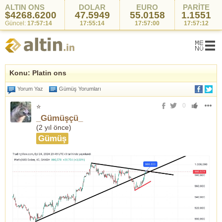
ALTIN ONS
DOLAR
EURO
PARİTE
$4268.6200
47.5949
55.0158
1.1551
Güncel:
17:57:14
17:55:14
17:57:00
17:57:12
Konu: Platin ons
Yorum Yaz
Gümüş Yorumları
0
⭐
_Gümüşçü_
(
2 yıl önce
)
Gümüş