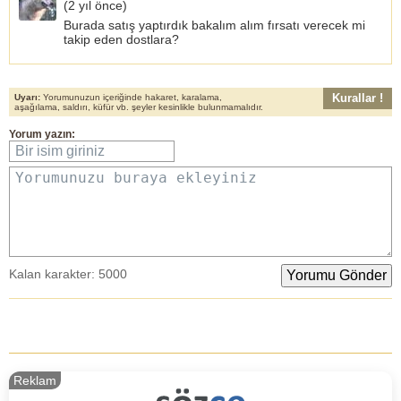
(
2 yıl önce
)
Burada satış yaptırdık bakalım alım fırsatı verecek mi
takip eden dostlara?
Kurallar !
Uyarı:
Yorumunuzun içeriğinde hakaret, karalama,
aşağılama, saldırı, küfür vb. şeyler kesinlikle bulunmamalıdır.
Yorum yazın:
Bir isim giriniz
Yorumunuzu buraya ekleyiniz
Kalan karakter:
5000
Reklam