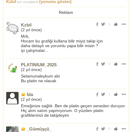
Kzbil
(yorumu göster)
için cevaplandı
Reklam
0
Kzbil
(
2 yıl önce
)
Mrb,
Hocam bu grafiği kullana bilir miyiz takip için
daha detaylı ve yorumlu yapa bilir misin ?
iyi çalışmalar...
0
PLATINIUM_2025
(
2 yıl önce
)
Selamunaleykum abi
Bu platin ne olacak
İda
1
(
2 yıl önce
)
Emeğinize sağlık. Ben de platin geçen seneden duruyor.
Hiç alım satım yapmıyorum. O yüzden platin
grafiklerinizi de takipteyim.
_Gümüşçü_
0