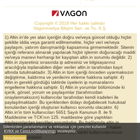
Dolar Kuru
Altın Fiyatları
Copyright © 2018 Her hakkı saklıdır.
Bist Yorum
Vagonmedya Bilişim San. ve Tic. A.Ş.
Altın Yorumları
1) Altin.in'de yer alan içeriğin doğru ve/veya güncel olduğu hiçbir
şekilde iddia veya garanti edilmemekte, hiçbir veri ve/veya
Döviz Kurları
paylaşım, yatırım danışmanlığı kapsamına girmemektedir. Sitenin
içeriği referans alınarak yapılacak hiçbir işlemin doğuracağı maddi
Çeyrek Altın
ve/veya manevi herhangi bir kayıptan altin.in sorumlu değildir. 2)
Altin.in ziyaretiniz sırasında ip adresiniz ve bilgisayarınız
Bitcoin
aracılığıyla toplanabilen diğer veriler altin.in tarafından kayıt
altında tutulmaktadır. 3) Altin.in tüm içeriği önceden uyarmaksızın
Euro/Dolar Parite
değiştirme, kaldırma ve yenilerini ekleme hakkına sahiptir. 4)
Altin.in gerekli gördüğü taktirde üyelerin ip numaralarını
Sterlin
engelleme hakkına sahiptir. 5) Altin.in yorumlar bölümünde ki
içerik, görsel, yorum ve paylaşımlar (tarafımızdan
Döviz Arşivi
onaylanmaksızın) kullanıcılar tarafından kendi iradeleri ile
paylaşılmaktadır. Bu içeriklerden dolayı doğabilecek hukuksal
konulardan içeriği oluşturan kullanıcı sorumlu olacaktır. 6)
Altin.in'in tüm kullanıcıları 5651 Sayılı Kanunun 8. ile 9.
Maddesine ve TCK'nın 125. maddesine göre yaptıkları
paylaşımlardan kendileri sorumludur. Bu bağlamda altin.in
hukuksal haklarını saklı tutar. 7) Bu uyarılar önceden haber
Sitemizden yararlanmanız ve reklamlar için çerezler kullanılır.
KVKK ve Çerez politikalarımızı
inceleyiniz.
verilmeksizin değişkenlik gösterebilir takibi kullanıcılarımızın
sorumluluğundadır.
Onaylıyorum