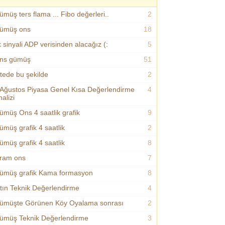
ümüş ters flama ... Fibo değerleri..
2
ümüş ons
18
k sinyali ADP verisinden alacağız (:
5
ns gümüş
51
itede bu şekilde
2
 Ağustos Piyasa Genel Kısa Değerlendirme
4
alizi
ümüş Ons 4 saatlik grafik
9
ümüş grafik 4 saatlik
2
ümüş grafik 4 saatlik
8
ram ons
7
ümüş grafik Kama formasyon
8
ltın Teknik Değerlendirme
4
ümüşte Görünen Köy Oyalama sonrası
2
ümüş Teknik Değerlendirme
3