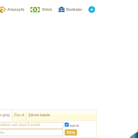
Anasayfa
Döviz
Bankalar
 girişi
Üye ol
Şifremi hatırlat
ullanıcı adı veya E-posta
Açık tut
fre