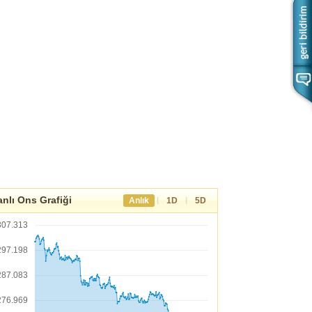
nlı Ons Grafiği
|
|
Anlık
1D
5D
307.313
297.198
287.083
276.969