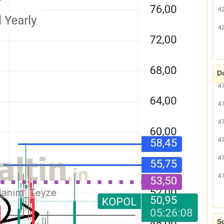
4
4
Do
4
4
4
4
4
4
So