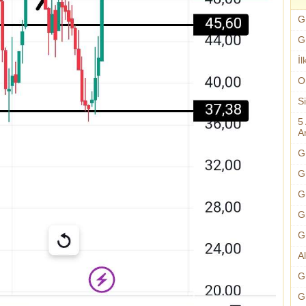
G
G
İl
O
S
5
An
G
G
G
G
G
A
G
G