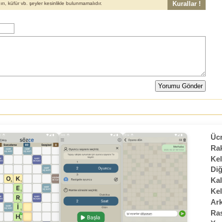
Kurallar !
, küfür vb. şeyler kesinlikle bulunmamalıdır.
Ücr
Rak
Kel
Diğ
Kal
Kel
Ark
Ras