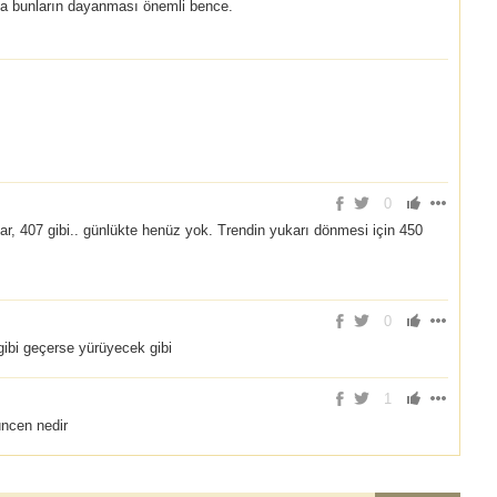
tta bunların dayanması önemli bence.
0
ar, 407 gibi.. günlükte henüz yok. Trendin yukarı dönmesi için 450
0
gibi geçerse yürüyecek gibi
1
üncen nedir