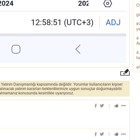
O
g
#
ye
4
An
4
t
a
er Yatırım Danışmanlığı kapsamında değildir. Yorumlar kullanıcıların kişisel
 alınacak yatırım kararları beklentilerinize uygun sonuçlar doğurmayabilir.
ı almamanız konusunda kesinlikle uyarıyoruz.
1
0