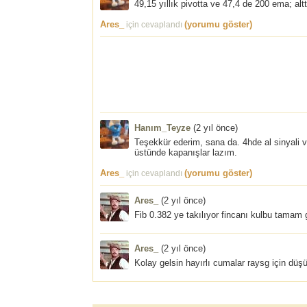
49,15 yıllık pivotta ve 47,4 de 200 ema; al
Ares_
(yorumu göster)
için cevaplandı
Hanım_Teyze
(
2 yıl önce
)
Teşekkür ederim, sana da. 4hde al sinyali v
üstünde kapanışlar lazım.
Ares_
(yorumu göster)
için cevaplandı
Ares_
(
2 yıl önce
)
Fib 0.382 ye takılıyor fincanı kulbu tamam 
Ares_
(
2 yıl önce
)
Kolay gelsin hayırlı cumalar raysg için düş