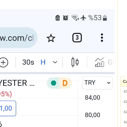
Ca
4
4
4
4