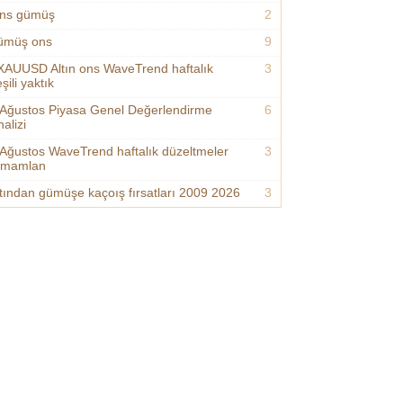
ns gümüş
2
ümüş ons
9
XAUUSD Altın ons WaveTrend haftalık
3
şili yaktık
 Ağustos Piyasa Genel Değerlendirme
6
alizi
 Ağustos WaveTrend haftalık düzeltmeler
3
amamlan
ltından gümüşe kaçoış fırsatları 2009 2026
3