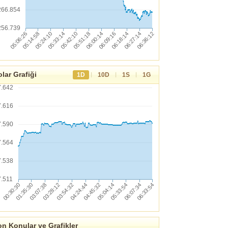
266.854
256.739
lar Grafiği
|
|
|
1D
10D
1S
1G
7.642
7.616
7.590
7.564
7.538
7.511
n Konular ve Grafikler