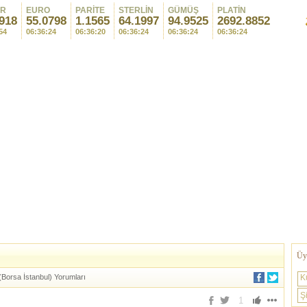
AR
EURO
PARİTE
STERLİN
GÜMÜŞ
PLATİN
918
55.0798
1.1565
64.1997
94.9663
2693.0382
54
06:36:24
06:36:20
06:36:24
06:36:26
06:36:26
Üye
 (Borsa İstanbul) Yorumları
K
Şi
1