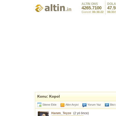
ALTIN ONS
DOL
4265.7100
47.5
Güncel:
06:36:22
06:33:
Konu: Kopol
Sitene Ekle
Altın Arşivi
Yorum Yaz
Bist
Hanım_Teyze
(
2 yıl önce
)