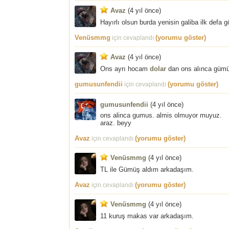
Avaz
(
4 yıl önce
)
Hayırlı olsun burda yenisin galiba ilk defa 
Venüsmmg
(yorumu göster)
için cevaplandı
Avaz
(
4 yıl önce
)
Ons ayrı hocam
dolar
dan ons alınca gümüş
gumusunfendii
(yorumu göster)
için cevaplandı
gumusunfendii
(
4 yıl önce
)
ons alinca gumus. almis olmuyor muyuz.
araz. beyy
Avaz
(yorumu göster)
için cevaplandı
Venüsmmg
(
4 yıl önce
)
TL ile Gümüş aldım arkadaşım.
Avaz
(yorumu göster)
için cevaplandı
Venüsmmg
(
4 yıl önce
)
11 kuruş makas var arkadaşım.