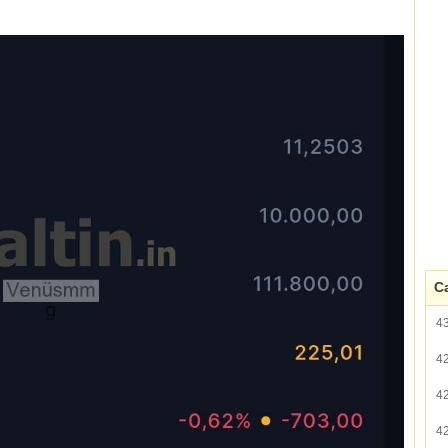
Ca
4
4
4
4