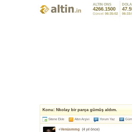
ALTIN ONS
DOL
4266.1500
47.5
Güncel:
06:35:02
06:33:
Konu: Nkolay bir parça gümüş aldım.
Sitene Ekle
Altın Arşivi
Yorum Yaz
Gümü
⭐
Venüsmmg
(
4 yıl önce
)