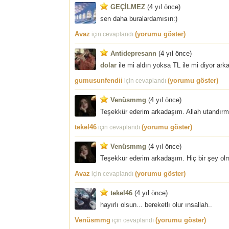
GEÇİLMEZ
(
4 yıl önce
)
sen daha buralardamısın:)
Avaz
(yorumu göster)
için cevaplandı
Antidepresann
(
4 yıl önce
)
dolar
ile mi aldın yoksa TL ile mi diyor ark
gumusunfendii
(yorumu göster)
için cevaplandı
Venüsmmg
(
4 yıl önce
)
Teşekkür ederim arkadaşım. Allah utandırma
tekel46
(yorumu göster)
için cevaplandı
Venüsmmg
(
4 yıl önce
)
Teşekkür ederim arkadaşım. Hiç bir şey ol
Avaz
(yorumu göster)
için cevaplandı
tekel46
(
4 yıl önce
)
hayırlı olsun... bereketlı olur ınsallah..
Venüsmmg
(yorumu göster)
için cevaplandı