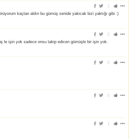
1
görüyorum kaçtan aldın bu gümüş senide yakicak bizi yaktığı gibi :)
0
 le işin yok sadece onsu takip edicen gümüşle bir işin yok.
0
0
1