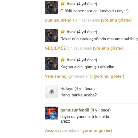
Avaz
(
4 yıl önce
)
O öldü bence tam giti kayboldu dayı :)
gumusunfendii
(yorumu göster)
için cevaplandı
Avaz
(
4 yıl önce
)
Roket günü yaklaştığında mekanın sahibi g
GEÇİLMEZ
(yorumu göster)
için cevaplandı
Avaz
(
4 yıl önce
)
Kaçtan aldini gümüşü efendim
Venüsmmg
(yorumu göster)
için cevaplandı
Holays
(
4 yıl önce
)
Hangi banka acaba?
gumusunfendii
(
4 yıl önce
)
dayin da yandi bitti kul oldu
arazz
Avaz
(yorumu göster)
için cevaplandı