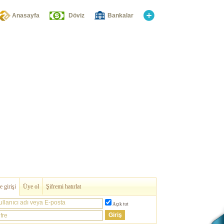
Anasayfa
Döviz
Bankalar
 girişi
Üye ol
Şifremi hatırlat
ullanıcı adı veya E-posta
Açık tut
fre