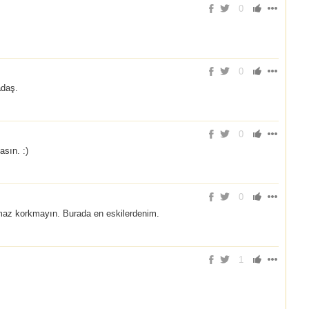
0
0
adaş.
0
sın. :)
0
maz korkmayın. Burada en eskilerdenim.
1