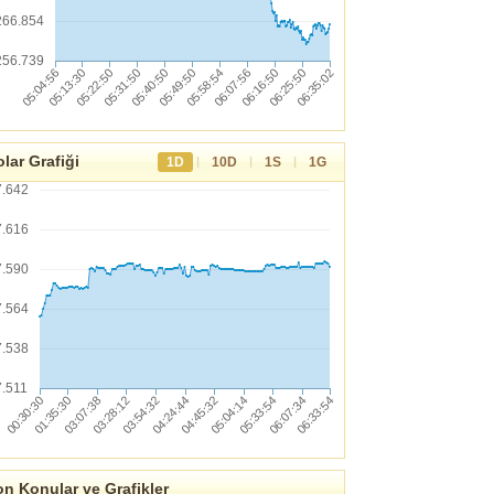
266.854
256.739
lar Grafiği
|
|
|
1D
10D
1S
1G
7.642
7.616
7.590
7.564
7.538
7.511
n Konular ve Grafikler