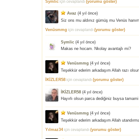
Symlic
(yorumu göster)
için cevaplandı
Avaz
(
4 yıl önce
)
Siz ons mu aldınız gümüş mu Venüs hanı
Venüsmmg
(yorumu göster)
için cevaplandı
Symlic
(
4 yıl önce
)
Makas ne hocam. Nkolay avantajlı mi?
Venüsmmg
(
4 yıl önce
)
Teşekkür ederim arkadaşım Allah razı olsun. 
İKİZLER58
(yorumu göster)
için cevaplandı
İKİZLER58
(
4 yıl önce
)
Hayırlı olsun parca dediğiniz buysa tamami 4
Venüsmmg
(
4 yıl önce
)
Teşekkür ederim arkadaşım Allah utandırma
Yılmaz34
(yorumu göster)
için cevaplandı