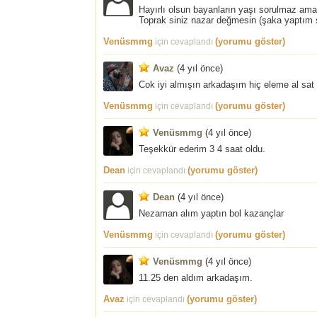
Hayırlı olsun bayanların yaşı sorulmaz ama
Toprak siniz nazar değmesin (şaka yaptım 
Venüsmmg
(yorumu göster)
için cevaplandı
Avaz
(
4 yıl önce
)
Cok iyi almışın arkadaşım hiç eleme al sat 
Venüsmmg
(yorumu göster)
için cevaplandı
Venüsmmg
(
4 yıl önce
)
Teşekkür ederim 3 4 saat oldu.
Dean
(yorumu göster)
için cevaplandı
Dean
(
4 yıl önce
)
Nezaman alım yaptın bol kazançlar
Venüsmmg
(yorumu göster)
için cevaplandı
Venüsmmg
(
4 yıl önce
)
11.25 den aldım arkadaşım.
Avaz
(yorumu göster)
için cevaplandı