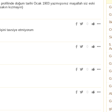
 profilinde doğum tarihi Ocak 1903 yazmışsınız maşallah siz eski
G
sakın kızmayın)
G
İl
0
O
işini tavsiye etmiyorum
S
5
0
An
G
G
0
G
G
G
0
A
G
g