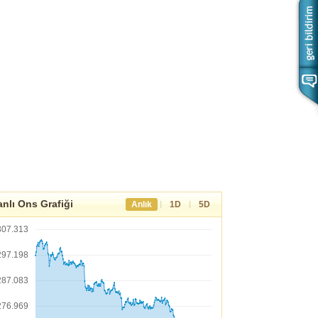
nlı Ons Grafiği
|
|
Anlık
1D
5D
307.313
297.198
287.083
276.969