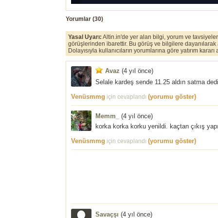
Yorumlar (
30
)
Yasal Uyarı:
Altin.in'de yer alan bilgi, yorum ve tavsiyel
görüşlerinden ibarettir. Bu görüş ve bilgilere dayanılarak
Dolayısıyla kullanıcıların yorumlarına göre yatırım karar
Avaz
(
4 yıl önce
)
Selale kardeş sende 11.25 aldın satma ded
Venüsmmg
(yorumu göster)
için cevaplandı
Memm_
(
4 yıl önce
)
korka korka korku yenildi. kaçtan çıkış yapı
Venüsmmg
(yorumu göster)
için cevaplandı
Savaçşı
(
4 yıl önce
)