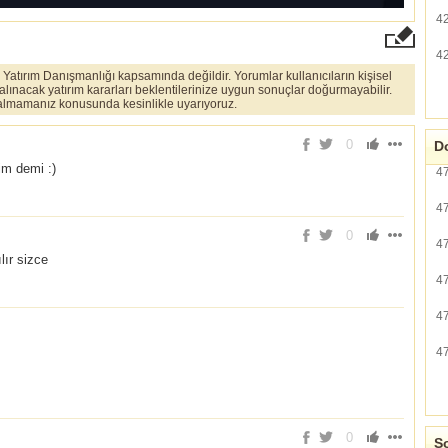
4
4
er Yatırım Danışmanlığı kapsamında değildir. Yorumlar kullanıcıların kişisel
 alınacak yatırım kararları beklentilerinize uygun sonuçlar doğurmayabilir.
ı almamanız konusunda kesinlikle uyarıyoruz.
0
Do
im demi :)
4
4
0
4
lır sizce
4
4
4
0
So