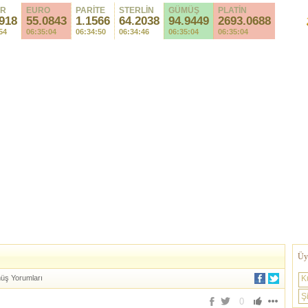
AR
EURO
PARİTE
STERLİN
GÜMÜŞ
PLATİN
918
55.0843
1.1566
64.2038
94.9449
2693.0688
54
06:35:04
06:34:50
06:34:46
06:35:04
06:35:04
Üye
ş Yorumları
K
Şi
0