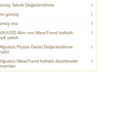
ümüş Teknik Değerlendirme
3
ns gümüş
2
ümüş ons
9
XAUUSD Altın ons WaveTrend haftalık
3
şili yaktık
 Ağustos Piyasa Genel Değerlendirme
6
alizi
 Ağustos WaveTrend haftalık düzeltmeler
3
amamlan