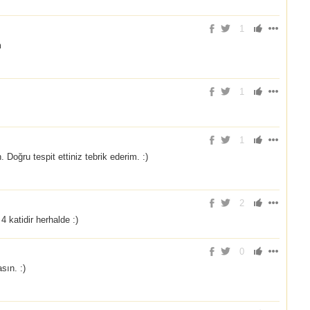
1
m
1
1
Doğru tespit ettiniz tebrik ederim. :)
2
 katidir herhalde :)
0
sın. :)