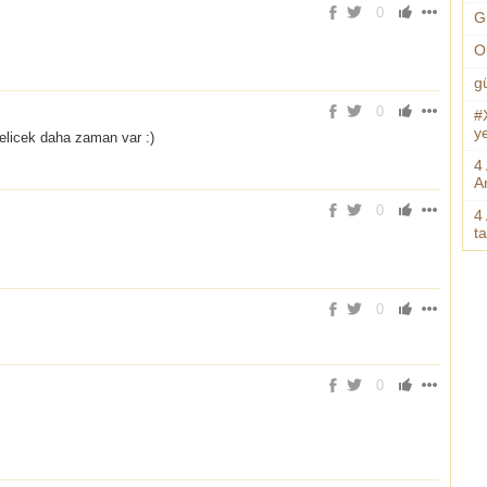
0
G
O
g
0
#
ye
elicek daha zaman var :)
4
An
0
4
t
0
0