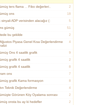
ümüş ters flama ... Fibo değerleri..
2
ümüş ons
18
k sinyali ADP verisinden alacağız (:
5
ns gümüş
51
itede bu şekilde
2
 Ağustos Piyasa Genel Kısa Değerlendirme
4
alizi
ümüş Ons 4 saatlik grafik
9
ümüş grafik 4 saatlik
2
ümüş grafik 4 saatlik
8
ram ons
7
ümüş grafik Kama formasyon
8
ltın Teknik Değerlendirme
4
ümüşte Görünen Köy Oyalama sonrası
2
ümüş onsta bu ay ki hedefler
2