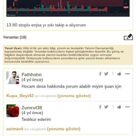
13.80 stoplu enjsa yı sıkı takip e alıyorum
Yorumlar (
18
)
Yasal Uyarı:
Altin.in'de yer alan bilgi, yorum ve tavsiyeler Yatırım Danışmanlığı
kapsamında değildir. Yorumlar kullanıcıların kişisel görüşlerinden ibarettir. Bu görüş ve
bilgilere dayanılarak alınacak yatırım kararları beklentilerinize uygun sonuçlar
doğurmayabilir. Dolayısıyla kullanıcıların yorumlarına göre yatırım kararı almamanız
konusunda kesinlikle uyarıyoruz.
0
Fathhshn
(
4 yıl önce
)
Hocam desa hakkında yorum alabilr miyim şuan için
Kupa_Beyi42
(yorumu göster)
için cevaplandı
0
Zumrut38
(
4 yıl önce
)
Teskkur ederim
asimavii
(yorumu göster)
için cevaplandı