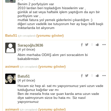
Benim 2 porfyöyüm var
2010 lardan beri topladığım hisselerim var ,
günlük al sat veya haftalık işlem yaptığıım da ayrı bir
porföyüm var ,
mutfak fatura yol yemek giderlerini çıkardığım :)
diğeri uzun vadelik ise tutuyorum her ay başı belli başlı
miktarlarda lot alıyorum
Batu51
(yorumu göster)
için cevaplandı
0
Saraçoğlu3636
(
4 yıl önce
)
Abim merhaba ODAŞ alım yeri soracaktım bi
bakabilirmisin
asimavii
(yorumu göster)
için cevaplandı
0
Batu51
(
4 yıl önce
)
Hocam siz hep al- sat mı yapıyorsunuz yani uzun vade
tutduğunuz kağıtlar var mı
Ben de mesela frota var şuan karda ama uzun vade
diye satmıyorum sizce bu hata mı. Siz nasıl
yapıyorsunuz
asimavii
(yorumu göster)
için cevaplandı