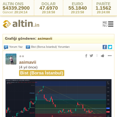
ALTIN ONS
DOLAR
EURO
PARİTE
$4339.2900
47.6970
55.1840
1.1562
Güncel:
20:24:14
20:18:58
20:23:58
20:24:08
Grafiği gönderen:
asimavii
Yorum Yaz
Bist (Borsa İstanbul) Yorumları
0
⭐⭐
asimavii
(
4 yıl önce
)
Bist (Borsa İstanbul)