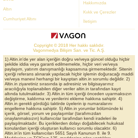
Hakkımızda
Altın
Kvkk ve Çerezler
Cumhuriyet Altını
İletişim
Dolar Kuru
Altın Fiyatları
Copyright © 2018 Her hakkı saklıdır.
Bist Yorum
Vagonmedya Bilişim San. ve Tic. A.Ş.
Altın Yorumları
1) Altin.in'de yer alan içeriğin doğru ve/veya güncel olduğu hiçbir
şekilde iddia veya garanti edilmemekte, hiçbir veri ve/veya
Döviz Kurları
paylaşım, yatırım danışmanlığı kapsamına girmemektedir. Sitenin
içeriği referans alınarak yapılacak hiçbir işlemin doğuracağı maddi
Çeyrek Altın
ve/veya manevi herhangi bir kayıptan altin.in sorumlu değildir. 2)
Altin.in ziyaretiniz sırasında ip adresiniz ve bilgisayarınız
Bitcoin
aracılığıyla toplanabilen diğer veriler altin.in tarafından kayıt
altında tutulmaktadır. 3) Altin.in tüm içeriği önceden uyarmaksızın
Euro/Dolar Parite
değiştirme, kaldırma ve yenilerini ekleme hakkına sahiptir. 4)
Altin.in gerekli gördüğü taktirde üyelerin ip numaralarını
Sterlin
engelleme hakkına sahiptir. 5) Altin.in yorumlar bölümünde ki
içerik, görsel, yorum ve paylaşımlar (tarafımızdan
Döviz Arşivi
onaylanmaksızın) kullanıcılar tarafından kendi iradeleri ile
paylaşılmaktadır. Bu içeriklerden dolayı doğabilecek hukuksal
konulardan içeriği oluşturan kullanıcı sorumlu olacaktır. 6)
Altin.in'in tüm kullanıcıları 5651 Sayılı Kanunun 8. ile 9.
Maddesine ve TCK'nın 125. maddesine göre yaptıkları