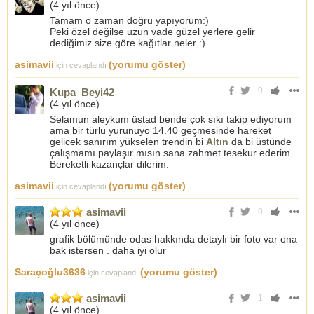
(
4 yıl önce
)
Tamam o zaman doğru yapıyorum:)
Peki özel değilse uzun vade güzel yerlere gelir
dediğimiz size göre kağıtlar neler :)
asimavii
(yorumu göster)
için cevaplandı
0
Kupa_Beyi42
(
4 yıl önce
)
Selamun aleykum üstad bende çok sıkı takip ediyorum
ama bir türlü yurunuyo 14.40 geçmesinde hareket
gelicek sanırım yükselen trendin bi
Altın
da bi üstünde
çalışmamı paylaşır mısın sana zahmet tesekur ederim.
Bereketli kazançlar dilerim.
asimavii
(yorumu göster)
için cevaplandı
asimavii
0
(
4 yıl önce
)
grafik bölümünde odas hakkında detaylı bir foto var ona
bak istersen . daha iyi olur
Saraçoğlu3636
(yorumu göster)
için cevaplandı
asimavii
1
(
4 yıl önce
)