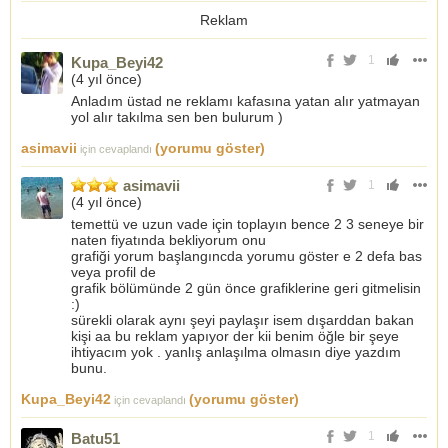
Reklam
1
Kupa_Beyi42
(
4 yıl önce
)
Anladım üstad ne reklamı kafasına yatan alır yatmayan
yol alır takılma sen ben bulurum )
asimavii
(yorumu göster)
için cevaplandı
asimavii
1
(
4 yıl önce
)
temettü ve uzun vade için toplayın bence 2 3 seneye bir
naten fiyatında bekliyorum onu
grafiği yorum başlangıncda yorumu göster e 2 defa bas
veya profil de
grafik bölümünde 2 gün önce grafiklerine geri gitmelisin
:)
sürekli olarak aynı şeyi paylaşır isem dışarddan bakan
kişi aa bu reklam yapıyor der kii benim öğle bir şeye
ihtiyacım yok . yanlış anlaşılma olmasın diye yazdım
bunu.
Kupa_Beyi42
(yorumu göster)
için cevaplandı
1
Batu51