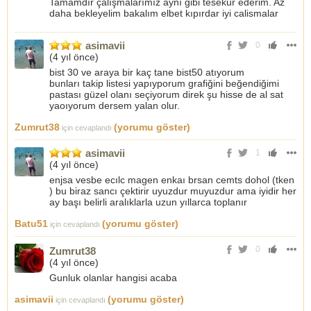
Tamamdır çalışmalarımız aynı gibi tesekur ederim. Az
daha bekleyelim bakalım elbet kıpırdar iyi calismalar
asimavii
0
(
4 yıl önce
)
bist 30 ve araya bir kaç tane bist50 atıyorum
bunları takip listesi yapıyporum grafiğini beğendiğimi
pastası güzel olanı seçiyorum direk şu hisse de al sat
yaoıyorum dersem yalan olur.
Zumrut38
(yorumu göster)
için cevaplandı
asimavii
1
(
4 yıl önce
)
enjsa vesbe ecılc magen enkaı brsan cemts dohol (tken
) bu biraz sancı çektirir uyuzdur muyuzdur ama iyidir her
ay başı belirli aralıklarla uzun yıllarca toplanır
Batu51
(yorumu göster)
için cevaplandı
0
Zumrut38
(
4 yıl önce
)
Gunluk olanlar hangisi acaba
asimavii
(yorumu göster)
için cevaplandı