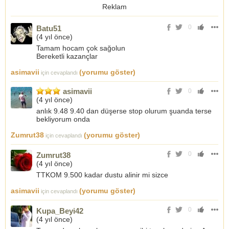
Reklam
0
Batu51
(
4 yıl önce
)
Tamam hocam çok sağolun
Bereketli kazançlar
asimavii
(yorumu göster)
için cevaplandı
asimavii
0
(
4 yıl önce
)
anlık 9.48 9.40 dan düşerse stop olurum şuanda terse
bekliyorum onda
Zumrut38
(yorumu göster)
için cevaplandı
0
Zumrut38
(
4 yıl önce
)
TTKOM 9.500 kadar dustu alinir mi sizce
asimavii
(yorumu göster)
için cevaplandı
0
Kupa_Beyi42
(
4 yıl önce
)