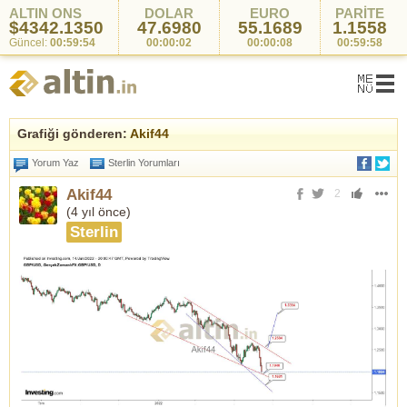
ALTIN ONS
DOLAR
EURO
PARİTE
$4342.1350
47.6980
55.1689
1.1558
Güncel:
00:59:54
00:00:02
00:00:08
00:59:58
Grafiği gönderen:
Akif44
Yorum Yaz
Sterlin Yorumları
Akif44
2
(
4 yıl önce
)
Sterlin