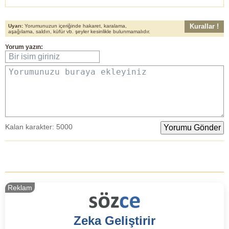
Kurallar !
Uyarı:
Yorumunuzun içeriğinde hakaret, karalama,
aşağılama, saldırı, küfür vb. şeyler kesinlikle bulunmamalıdır.
Yorum yazın:
Bir isim giriniz
Yorumunuzu buraya ekleyiniz
Kalan karakter:
5000
Reklam
Zeka Geliştirir