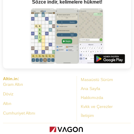
Sözce indir, kelimelere hükmet!
Altin.in:
Masaüstü Sürüm
Gram Altın
Ana Sayfa
Döviz
Hakkımızda
Altın
Kvkk ve Çerezler
Cumhuriyet Altını
İletişim
Dolar Kuru
Altın Fiyatları