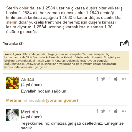
Sterlin
dolar
da ise 1.2584 üzerine çıkarsa düşüş biter yükseliş
başlar 1.2584 altı her zaman olumsuz olur 1.1940 desteği
kırılmamalı kırılırsa aşağıda 1.1680 e kadar düşüş olabilir. Biz
sterlin
dolar yükseliş trentinde dememiz için düşeni kırması
lazım diyoruz. 1.2584 üzerine çıkarsak işte o zaman 1.30
üstüne gideceğiz
Yorumlar (
2
)
Yasal Uyarı:
Altin.in'de yer alan bilgi, yorum ve tavsiyeler Yatırım Danışmanlığı
kapsamında değildir. Yorumlar kullanıcıların kişisel görüşlerinden ibarettir. Bu görüş ve
bilgilere dayanılarak alınacak yatırım kararları beklentilerinize uygun sonuçlar
doğurmayabilir. Dolayısıyla kullanıcıların yorumlarına göre yatırım kararı almamanız
konusunda kesinlikle uyarıyoruz.
0
Akif44
(
4 yıl önce
)
Eyvallah hocam sağolun
Mertinin
(yorumu göster)
için cevaplandı
1
Mertinin
(
4 yıl önce
)
Teşekkürler, hiç olmazsa gidişatı ozetlediniz. Emeğinize
sağlık