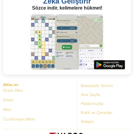
Zeka Geliştirir
Sözce indir, kelimelere hükmet!
Altin.in:
Masaüstü Sürüm
Gram Altın
Ana Sayfa
Döviz
Hakkımızda
Altın
Kvkk ve Çerezler
Cumhuriyet Altını
İletişim
Dolar Kuru