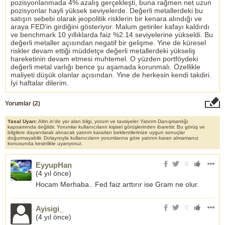
pozisyonlanmada 4% azalış gerçekleşti, buna rağmen net uzun
pozisyonlar hayli yüksek seviyelerde. Değerli metallerdeki bu
satışın sebebi olarak jeopolitik risklerin bir kenara alındığı ve
araya FED'in girdiğini gösteriyor. Malum getiriler kafayı kaldırdı
ve benchmark 10 yıllıklarda faiz %2.14 seviyelerine yükseldi. Bu
değerli metaller açısından negatif bir gelişme. Yine de küresel
riskler devam ettiği müddetçe değerli metallerdeki yükseliş
hareketinin devam etmesi muhtemel. O yüzden portföydeki
değerli metal varlığı bence şu aşamada korunmalı. Özellikle
maliyeti düşük olanlar açısından. Yine de herkesin kendi takdiri.
İyi haftalar dilerim.
Yorumlar (
2
)
Yasal Uyarı:
Altin.in'de yer alan bilgi, yorum ve tavsiyeler Yatırım Danışmanlığı
kapsamında değildir. Yorumlar kullanıcıların kişisel görüşlerinden ibarettir. Bu görüş ve
bilgilere dayanılarak alınacak yatırım kararları beklentilerinize uygun sonuçlar
doğurmayabilir. Dolayısıyla kullanıcıların yorumlarına göre yatırım kararı almamanız
konusunda kesinlikle uyarıyoruz.
0
EyyupHan
(
4 yıl önce
)
Hocam Merhaba.. Fed faiz arttırır ise Gram ne olur.
0
Ayisigi_
(
4 yıl önce
)