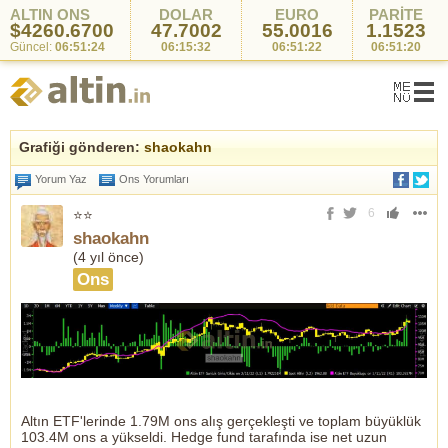
ALTIN ONS
DOLAR
EURO
PARİTE
$4260.6700
47.7002
55.0016
1.1523
Güncel:
06:51:24
06:15:32
06:51:22
06:51:20
Grafiği gönderen:
shaokahn
Yorum Yaz
Ons Yorumları
6
⭐⭐
shaokahn
(
4 yıl önce
)
Ons
Altın ETF'lerinde 1.79M ons alış gerçekleşti ve toplam büyüklük
103.4M ons a yükseldi. Hedge fund tarafında ise net uzun