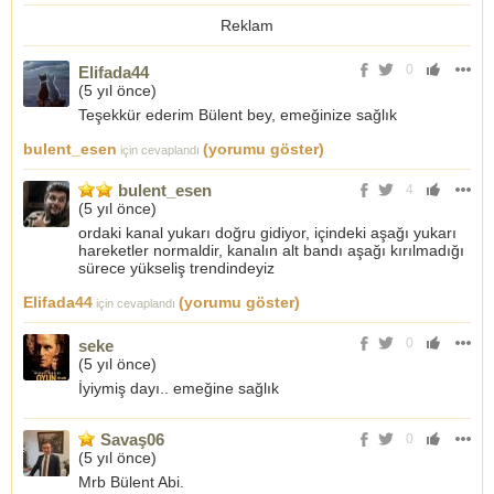
Reklam
0
Elifada44
(
5 yıl önce
)
Teşekkür ederim Bülent bey, emeğinize sağlık
bulent_esen
(yorumu göster)
için cevaplandı
bulent_esen
4
(
5 yıl önce
)
ordaki kanal yukarı doğru gidiyor, içindeki aşağı yukarı
hareketler normaldir, kanalın alt bandı aşağı kırılmadığı
sürece yükseliş trendindeyiz
Elifada44
(yorumu göster)
için cevaplandı
0
seke
(
5 yıl önce
)
İyiymiş dayı.. emeğine sağlık
Savaş06
0
(
5 yıl önce
)
Mrb Bülent Abi.