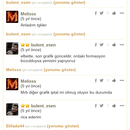
bulent_esen
(yorumu göster)
için cevaplandı
0
Melisss
(
5 yıl önce
)
Anladım tşkler
bulent_esen
(yorumu göster)
için cevaplandı
bulent_esen
-1
(
5 yıl önce
)
elbette, son grafik günceldir, ordaki formasyon
bozulduysa yenisini yapıyoruz
Melisss
(yorumu göster)
için cevaplandı
0
Melisss
(
5 yıl önce
)
Mrb diğer grafik iptal mi olmuş oluyor bu durumda
bulent_esen
2
(
5 yıl önce
)
rica ederim
Elifada44
(yorumu göster)
için cevaplandı