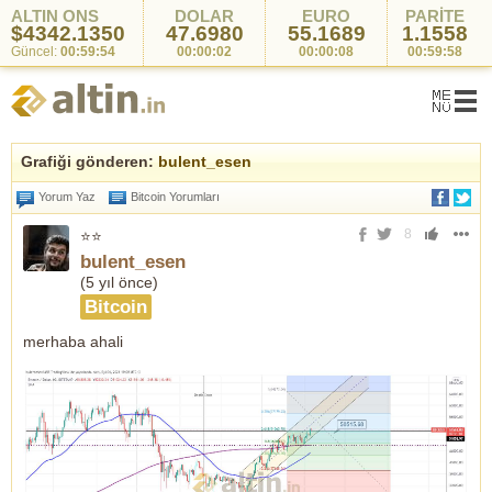
ALTIN ONS
DOLAR
EURO
PARİTE
$4342.1350
47.6980
55.1689
1.1558
Güncel:
00:59:54
00:00:02
00:00:08
00:59:58
Grafiği gönderen:
bulent_esen
Yorum Yaz
Bitcoin Yorumları
8
⭐⭐
bulent_esen
(
5 yıl önce
)
Bitcoin
merhaba ahali