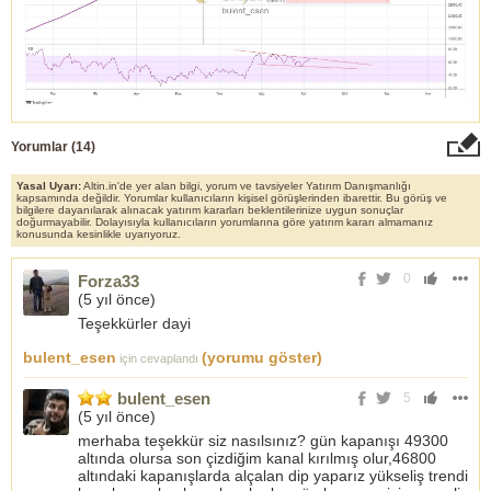
Yorumlar (
14
)
Yasal Uyarı:
Altin.in'de yer alan bilgi, yorum ve tavsiyeler Yatırım Danışmanlığı
kapsamında değildir. Yorumlar kullanıcıların kişisel görüşlerinden ibarettir. Bu görüş ve
bilgilere dayanılarak alınacak yatırım kararları beklentilerinize uygun sonuçlar
doğurmayabilir. Dolayısıyla kullanıcıların yorumlarına göre yatırım kararı almamanız
konusunda kesinlikle uyarıyoruz.
0
Forza33
(
5 yıl önce
)
Teşekkürler dayi
bulent_esen
(yorumu göster)
için cevaplandı
bulent_esen
5
(
5 yıl önce
)
merhaba teşekkür siz nasılsınız? gün kapanışı 49300
altında olursa son çizdiğim kanal kırılmış olur,46800
altındaki kapanışlarda alçalan dip yaparız yükseliş trendi