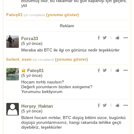
bozulmuş olur, bu rakamlar bu gün kapanışı için geçerli,
ytd
Fatoş01
(yorumu göster)
için cevaplandı
Reklam
1
Forza33
(
5 yıl önce
)
Meraba abi BTC ile ilgi on görünüz nedir teşekkürler
bulent_esen
(yorumu göster)
için cevaplandı
Fatoş01
0
(
5 yıl önce
)
Hocam mrhb nasılsın?
Değerli yorumlarını bizden esirgeme?
Yorumunu bekliyorum
0
Herşey_Haktan
(
5 yıl önce
)
Bülent hocam mrblar, BTC düşüş bittimi sizce, bugünkü
düşüşü yorumlarmısınız, hangi rakamda tehlike geçti
diyebiliriz, teşekkürler