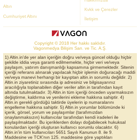
Hakkımızda
Altın
Kvkk ve Çerezler
Cumhuriyet Altını
İletişim
Dolar Kuru
Altın Fiyatları
Copyright © 2018 Her hakkı saklıdır.
Bist Yorum
Vagonmedya Bilişim San. ve Tic. A.Ş.
Altın Yorumları
1) Altin.in'de yer alan içeriğin doğru ve/veya güncel olduğu hiçbir
şekilde iddia veya garanti edilmemekte, hiçbir veri ve/veya
Döviz Kurları
paylaşım, yatırım danışmanlığı kapsamına girmemektedir. Sitenin
içeriği referans alınarak yapılacak hiçbir işlemin doğuracağı maddi
Çeyrek Altın
ve/veya manevi herhangi bir kayıptan altin.in sorumlu değildir. 2)
Altin.in ziyaretiniz sırasında ip adresiniz ve bilgisayarınız
Bitcoin
aracılığıyla toplanabilen diğer veriler altin.in tarafından kayıt
altında tutulmaktadır. 3) Altin.in tüm içeriği önceden uyarmaksızın
Euro/Dolar Parite
değiştirme, kaldırma ve yenilerini ekleme hakkına sahiptir. 4)
Altin.in gerekli gördüğü taktirde üyelerin ip numaralarını
Sterlin
engelleme hakkına sahiptir. 5) Altin.in yorumlar bölümünde ki
içerik, görsel, yorum ve paylaşımlar (tarafımızdan
Döviz Arşivi
onaylanmaksızın) kullanıcılar tarafından kendi iradeleri ile
paylaşılmaktadır. Bu içeriklerden dolayı doğabilecek hukuksal
konulardan içeriği oluşturan kullanıcı sorumlu olacaktır. 6)
Altin.in'in tüm kullanıcıları 5651 Sayılı Kanunun 8. ile 9.
Maddesine ve TCK'nın 125. maddesine göre yaptıkları