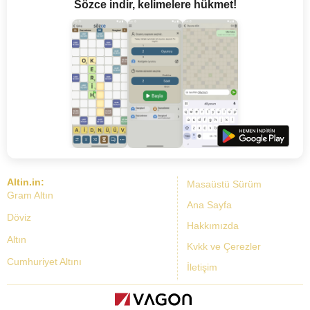
Sözce indir, kelimelere hükmet!
Altin.in:
Masaüstü Sürüm
Gram Altın
Ana Sayfa
Döviz
Hakkımızda
Altın
Kvkk ve Çerezler
Cumhuriyet Altını
İletişim
Dolar Kuru
Altın Fiyatları