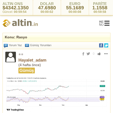
ALTIN ONS
DOLAR
EURO
PARİTE
$4342.1350
47.6980
55.1689
1.1558
Güncel:
00:59:54
00:00:02
00:00:08
00:59:58
Konu: Rasyo
Yorum Yaz
Gümüş Yorumları
0
⭐⭐
Hayalet_adam
(
4 hafta önce
)
Gümüş