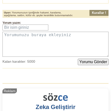
Kurallar !
Uyarı:
Yorumunuzun içeriğinde hakaret, karalama,
aşağılama, saldırı, küfür vb. şeyler kesinlikle bulunmamalıdır.
Yorum yazın:
Bir isim giriniz
Yorumunuzu buraya ekleyiniz
Kalan karakter:
5000
Reklam
Zeka Geliştirir