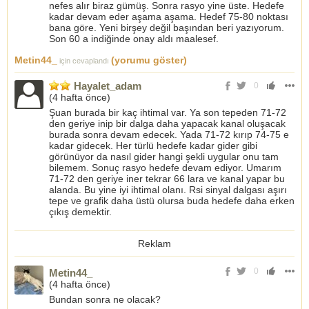
nefes alır biraz gümüş. Sonra rasyo yine üste. Hedefe
kadar devam eder aşama aşama. Hedef 75-80 noktası
bana göre. Yeni birşey değil başından beri yazıyorum.
Son 60 a indiğinde onay aldı maalesef.
Metin44_
(yorumu göster)
için cevaplandı
Hayalet_adam
0
(
4 hafta önce
)
Şuan burada bir kaç ihtimal var. Ya son tepeden 71-72
den geriye inip bir dalga daha yapacak kanal oluşacak
burada sonra devam edecek. Yada 71-72 kırıp 74-75 e
kadar gidecek. Her türlü hedefe kadar gider gibi
görünüyor da nasıl gider hangi şekli uygular onu tam
bilemem. Sonuç rasyo hedefe devam ediyor. Umarım
71-72 den geriye iner tekrar 66 lara ve kanal yapar bu
alanda. Bu yine iyi ihtimal olanı. Rsi sinyal dalgası aşırı
tepe ve grafik daha üstü olursa buda hedefe daha erken
çıkış demektir.
Reklam
0
Metin44_
(
4 hafta önce
)
Bundan sonra ne olacak?