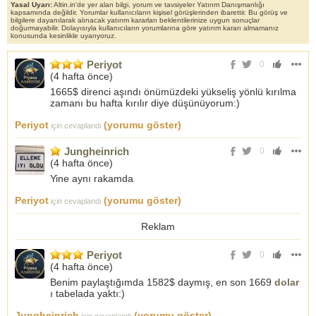
Yasal Uyarı:
Altin.in'de yer alan bilgi, yorum ve tavsiyeler Yatırım Danışmanlığı
kapsamında değildir. Yorumlar kullanıcıların kişisel görüşlerinden ibarettir. Bu görüş ve
bilgilere dayanılarak alınacak yatırım kararları beklentilerinize uygun sonuçlar
doğurmayabilir. Dolayısıyla kullanıcıların yorumlarına göre yatırım kararı almamanız
konusunda kesinlikle uyarıyoruz.
Periyot
0
(
4 hafta önce
)
1665$ direnci aşındı önümüzdeki yükseliş yönlü kırılma
zamanı bu hafta kırılır diye düşünüyorum:)
Periyot
(yorumu göster)
için cevaplandı
Jungheinrich
0
(
4 hafta önce
)
Yine aynı rakamda
Periyot
(yorumu göster)
için cevaplandı
Reklam
Periyot
0
(
4 hafta önce
)
Benim paylaştığımda 1582$ daymış, en son 1669
dolar
ı tabelada yaktı:)
Jungheinrich
(yorumu göster)
için cevaplandı