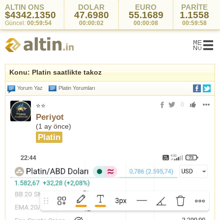
ALTIN ONS
DOLAR
EURO
PARİTE
$4342.1350
47.6980
55.1689
1.1558
Güncel:
00:59:54
00:00:02
00:00:08
00:59:58
Konu: Platin saatlikte takoz
Yorum Yaz
Platin Yorumları
0
⭐⭐
Periyot
(
1 ay önce
)
Platin