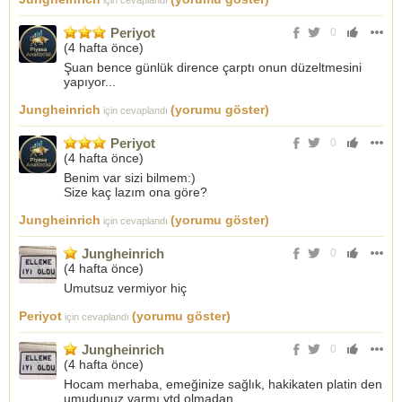
Periyot
0
(
4 hafta önce
)
Şuan bence günlük dirence çarptı onun düzeltmesini
yapıyor...
Jungheinrich
(yorumu göster)
için cevaplandı
Periyot
0
(
4 hafta önce
)
Benim var sizi bilmem:)
Size kaç lazım ona göre?
Jungheinrich
(yorumu göster)
için cevaplandı
Jungheinrich
0
(
4 hafta önce
)
Umutsuz vermiyor hiç
Periyot
(yorumu göster)
için cevaplandı
Jungheinrich
0
(
4 hafta önce
)
Hocam merhaba, emeğinize sağlık, hakikaten platin den
umudunuz varmı ytd olmadan