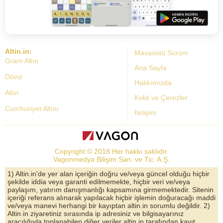
Altin.in:
Masaüstü Sürüm
Gram Altın
Ana Sayfa
Döviz
Hakkımızda
Altın
Kvkk ve Çerezler
Cumhuriyet Altını
İletişim
Dolar Kuru
Altın Fiyatları
Copyright © 2018 Her hakkı saklıdır.
Bist Yorum
Vagonmedya Bilişim San. ve Tic. A.Ş.
Altın Yorumları
1) Altin.in'de yer alan içeriğin doğru ve/veya güncel olduğu hiçbir
şekilde iddia veya garanti edilmemekte, hiçbir veri ve/veya
Döviz Kurları
paylaşım, yatırım danışmanlığı kapsamına girmemektedir. Sitenin
içeriği referans alınarak yapılacak hiçbir işlemin doğuracağı maddi
Çeyrek Altın
ve/veya manevi herhangi bir kayıptan altin.in sorumlu değildir. 2)
Altin.in ziyaretiniz sırasında ip adresiniz ve bilgisayarınız
Bitcoin
aracılığıyla toplanabilen diğer veriler altin.in tarafından kayıt