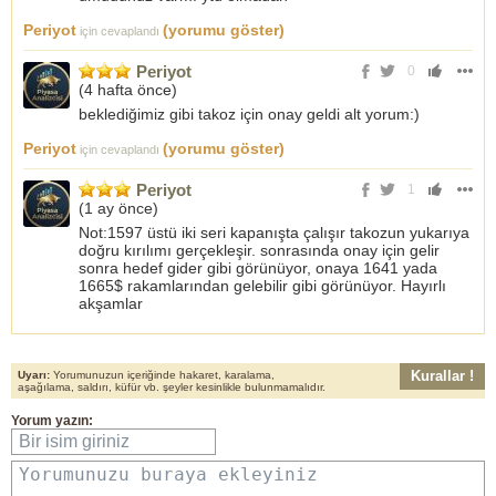
Periyot
(yorumu göster)
için cevaplandı
Periyot
0
(
4 hafta önce
)
beklediğimiz gibi takoz için onay geldi alt yorum:)
Periyot
(yorumu göster)
için cevaplandı
Periyot
1
(
1 ay önce
)
Not:1597 üstü iki seri kapanışta çalışır takozun yukarıya
doğru kırılımı gerçekleşir. sonrasında onay için gelir
sonra hedef gider gibi görünüyor, onaya 1641 yada
1665$ rakamlarından gelebilir gibi görünüyor. Hayırlı
akşamlar
Kurallar !
Uyarı:
Yorumunuzun içeriğinde hakaret, karalama,
aşağılama, saldırı, küfür vb. şeyler kesinlikle bulunmamalıdır.
Yorum yazın:
Bir isim giriniz
Yorumunuzu buraya ekleyiniz