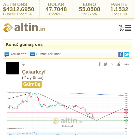
ALTIN ONS
DOLAR
EURO
PARİTE
$4312.6950
47.7048
55.0508
1.1532
Güncel:
15:27:34
15:26:08
15:27:26
15:27:30
Konu: gümüş ons
Yorum Yaz
Gümüş Yorumları
5
⭐
Çakarkeyf
(
2 ay önce
)
Gümüş