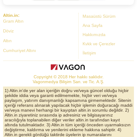
Altin.in:
Masaüstü Sürüm
Gram Altın
Ana Sayfa
Döviz
Hakkımızda
Altın
Kvkk ve Çerezler
Cumhuriyet Altını
İletişim
Dolar Kuru
Altın Fiyatları
Copyright © 2018 Her hakkı saklıdır.
Bist Yorum
Vagonmedya Bilişim San. ve Tic. A.Ş.
Altın Yorumları
1) Altin.in'de yer alan içeriğin doğru ve/veya güncel olduğu hiçbir
şekilde iddia veya garanti edilmemekte, hiçbir veri ve/veya
Döviz Kurları
paylaşım, yatırım danışmanlığı kapsamına girmemektedir. Sitenin
içeriği referans alınarak yapılacak hiçbir işlemin doğuracağı maddi
Çeyrek Altın
ve/veya manevi herhangi bir kayıptan altin.in sorumlu değildir. 2)
Altin.in ziyaretiniz sırasında ip adresiniz ve bilgisayarınız
Bitcoin
aracılığıyla toplanabilen diğer veriler altin.in tarafından kayıt
altında tutulmaktadır. 3) Altin.in tüm içeriği önceden uyarmaksızın
Euro/Dolar Parite
değiştirme, kaldırma ve yenilerini ekleme hakkına sahiptir. 4)
Altin.in gerekli gördüğü taktirde üyelerin ip numaralarını