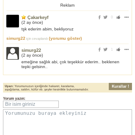
Reklam
Çakarkeyf
0
(
2 ay önce
)
tşk ederim abim, bekliyoruz
simurg22
(yorumu göster)
için cevaplandı
1
simurg22
(
2 ay önce
)
emeğine sağlık abi, çok teşekkür ederim.. beklenen
tepki gelsinn..
Kurallar !
Uyarı:
Yorumunuzun içeriğinde hakaret, karalama,
aşağılama, saldırı, küfür vb. şeyler kesinlikle bulunmamalıdır.
Yorum yazın:
Bir isim giriniz
Yorumunuzu buraya ekleyiniz