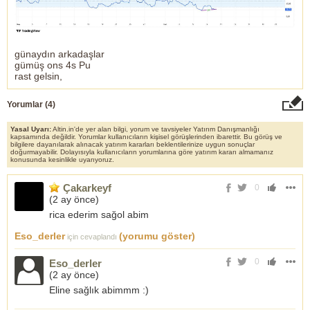
günaydın arkadaşlar
gümüş ons 4s Pu
rast gelsin,
Yorumlar (
4
)
Yasal Uyarı:
Altin.in'de yer alan bilgi, yorum ve tavsiyeler Yatırım Danışmanlığı
kapsamında değildir. Yorumlar kullanıcıların kişisel görüşlerinden ibarettir. Bu görüş ve
bilgilere dayanılarak alınacak yatırım kararları beklentilerinize uygun sonuçlar
doğurmayabilir. Dolayısıyla kullanıcıların yorumlarına göre yatırım kararı almamanız
konusunda kesinlikle uyarıyoruz.
Çakarkeyf
0
(
2 ay önce
)
rica ederim sağol abim
Eso_derler
(yorumu göster)
için cevaplandı
0
Eso_derler
(
2 ay önce
)
Eline sağlık abimmm :)