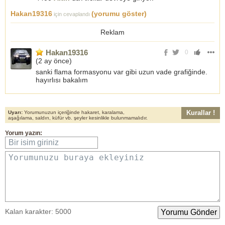
Hakan19316
(yorumu göster)
için cevaplandı
Reklam
Hakan19316
0
(
2 ay önce
)
sanki flama formasyonu var gibi uzun vade grafiğinde.
hayırlısı bakalım
Kurallar !
Uyarı:
Yorumunuzun içeriğinde hakaret, karalama,
aşağılama, saldırı, küfür vb. şeyler kesinlikle bulunmamalıdır.
Yorum yazın:
Bir isim giriniz
Yorumunuzu buraya ekleyiniz
Kalan karakter:
5000