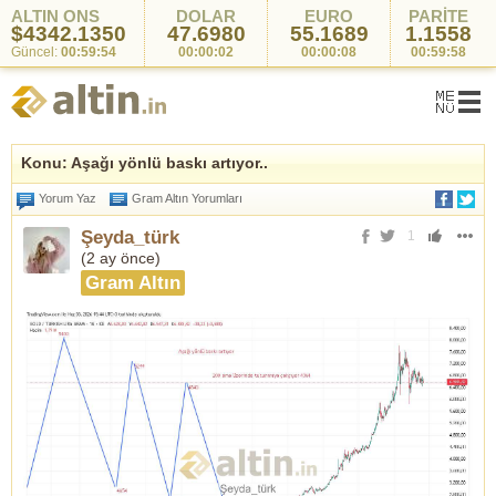
ALTIN ONS
DOLAR
EURO
PARİTE
$4342.1350
47.6980
55.1689
1.1558
Güncel:
00:59:54
00:00:02
00:00:08
00:59:58
Konu: Aşağı yönlü baskı artıyor..
Yorum Yaz
Gram Altın Yorumları
Şeyda_türk
1
(
2 ay önce
)
Gram Altın