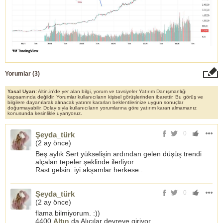
Yorumlar (
3
)
Yasal Uyarı:
Altin.in'de yer alan bilgi, yorum ve tavsiyeler Yatırım Danışmanlığı
kapsamında değildir. Yorumlar kullanıcıların kişisel görüşlerinden ibarettir. Bu görüş ve
bilgilere dayanılarak alınacak yatırım kararları beklentilerinize uygun sonuçlar
doğurmayabilir. Dolayısıyla kullanıcıların yorumlarına göre yatırım kararı almamanız
konusunda kesinlikle uyarıyoruz.
0
Şeyda_türk
(
2 ay önce
)
Beş aylık Sert yükselişin ardından gelen düşüş trendi
alçalan tepeler şeklinde ilerliyor
Rast gelsin. iyi akşamlar herkese..
0
Şeyda_türk
(
2 ay önce
)
flama bilmiyorum. :))
4400
Altın
da Alıcılar devreye giriyor.