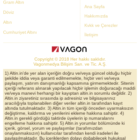
Gram Altın
Ana Sayfa
Döviz
Hakkımızda
Altın
Kvkk ve Çerezler
Cumhuriyet Altını
İletişim
Dolar Kuru
Altın Fiyatları
Copyright © 2018 Her hakkı saklıdır.
Bist Yorum
Vagonmedya Bilişim San. ve Tic. A.Ş.
Altın Yorumları
1) Altin.in'de yer alan içeriğin doğru ve/veya güncel olduğu hiçbir
şekilde iddia veya garanti edilmemekte, hiçbir veri ve/veya
Döviz Kurları
paylaşım, yatırım danışmanlığı kapsamına girmemektedir. Sitenin
içeriği referans alınarak yapılacak hiçbir işlemin doğuracağı maddi
Çeyrek Altın
ve/veya manevi herhangi bir kayıptan altin.in sorumlu değildir. 2)
Altin.in ziyaretiniz sırasında ip adresiniz ve bilgisayarınız
Bitcoin
aracılığıyla toplanabilen diğer veriler altin.in tarafından kayıt
altında tutulmaktadır. 3) Altin.in tüm içeriği önceden uyarmaksızın
Euro/Dolar Parite
değiştirme, kaldırma ve yenilerini ekleme hakkına sahiptir. 4)
Altin.in gerekli gördüğü taktirde üyelerin ip numaralarını
Sterlin
engelleme hakkına sahiptir. 5) Altin.in yorumlar bölümünde ki
içerik, görsel, yorum ve paylaşımlar (tarafımızdan
Döviz Arşivi
onaylanmaksızın) kullanıcılar tarafından kendi iradeleri ile
paylaşılmaktadır. Bu içeriklerden dolayı doğabilecek hukuksal