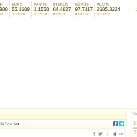
AR
EURO
PARİTE
STERLİN
GÜMÜŞ
PLATİN
980
55.1689
1.1558
64.4027
97.7117
2685.3224
02
00:00:08
00:59:58
00:00:00
00:00:02
00:00:02
Üye
ş Yorumları
K
Şi
1