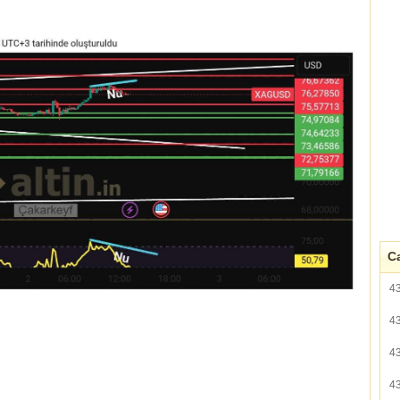
Ca
4
4
4
4