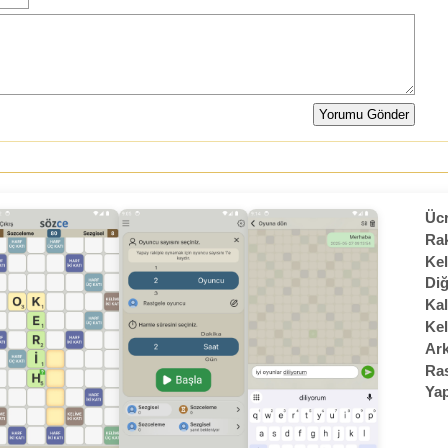
Ücr
Rak
Kel
Diğ
Kal
Kel
Ark
Ras
Yap