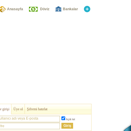
Anasayfa
Döviz
Bankalar
 girişi
Üye ol
Şifremi hatırlat
ullanıcı adı veya E-posta
Açık tut
fre