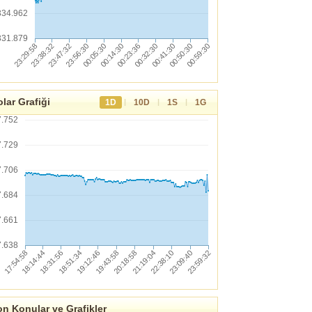
334.962
331.879
lar Grafiği
|
|
|
1D
10D
1S
1G
7.752
7.729
7.706
7.684
7.661
7.638
n Konular ve Grafikler