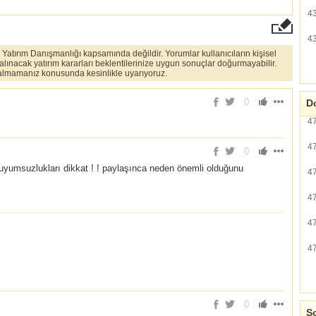
4
4
er Yatırım Danışmanlığı kapsamında değildir. Yorumlar kullanıcıların kişisel
 alınacak yatırım kararları beklentilerinize uygun sonuçlar doğurmayabilir.
ı almamanız konusunda kesinlikle uyarıyoruz.
0
Do
4
4
0
 zuyumsuzlukları dikkat ! ! paylaşınca neden önemli olduğunu
4
4
4
4
0
So