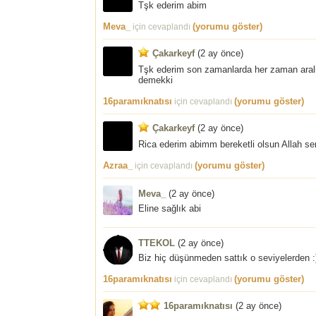
Tşk ederim abim
Meva_
(yorumu göster)
için cevaplandı
Çakarkeyf
(
2 ay önce
)
Tşk ederim son zamanlarda her zaman arali
demekki
16paramıknatısı
(yorumu göster)
için cevaplandı
Çakarkeyf
(
2 ay önce
)
Rica ederim abimm bereketli olsun Allah se
Azraa_
(yorumu göster)
için cevaplandı
Meva_
(
2 ay önce
)
Eline sağlık abi
TTEKOL
(
2 ay önce
)
Biz hiç düşünmeden sattık o seviyelerden :)
16paramıknatısı
(yorumu göster)
için cevaplandı
16paramıknatısı
(
2 ay önce
)