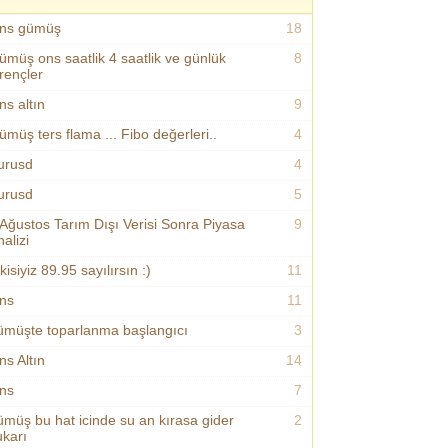
ns gümüş
18
ümüş ons saatlik 4 saatlik ve günlük
8
irençler
ns altın
9
ümüş ters flama ... Fibo değerleri..
4
urusd
4
urusd
5
 Ağustos Tarım Dışı Verisi Sonra Piyasa
9
alizi
kisiyiz 89.95 sayılırsın :)
11
ns
11
ümüşte toparlanma başlangıcı
3
ns Altın
14
ns
7
ümüş bu hat icinde su an kırasa gider
2
ukarı