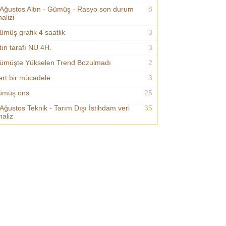
 Ağustos Altın - Gümüş - Rasyo son durum
8
alizi
ümüş grafik 4 saatlik
3
tın tarafı NU 4H.
3
ümüşte Yükselen Trend Bozulmadı
2
ert bir mücadele
3
ümüş ons
25
 Ağustos Teknik - Tarım Dışı İstihdam veri
35
naliz