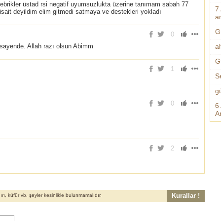
 tebrikler üstad rsi negatif uyumsuzlukta üzerine tanımam sabah 77
7
üsait deyildim elim gitmedi satmaya ve destekleri yokladı
an
G
0
al
k sayende. Allah razı olsun Abimm
G
1
S
g
0
6
A
2
Kurallar !
, küfür vb. şeyler kesinlikle bulunmamalıdır.