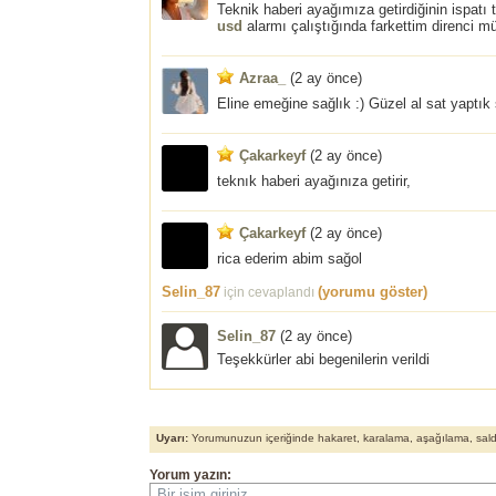
Teknik haberi ayağımıza getirdiğinin ispatı
usd
alarmı çalıştığında farkettim direnci m
Azraa_
(
2 ay önce
)
Eline emeğine sağlık :) Güzel al sat yaptı
Çakarkeyf
(
2 ay önce
)
teknık haberi ayağınıza getirir,
Çakarkeyf
(
2 ay önce
)
rica ederim abim sağol
Selin_87
(yorumu göster)
için cevaplandı
Selin_87
(
2 ay önce
)
Teşekkürler abi begenilerin verildi
Uyarı:
Yorumunuzun içeriğinde hakaret, karalama, aşağılama, saldırı
Yorum yazın:
Bir isim giriniz