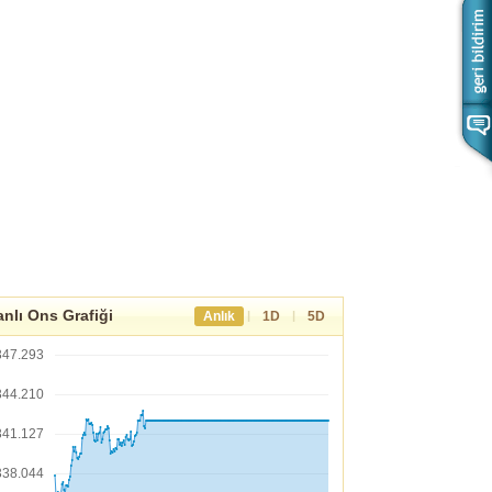
nlı Ons Grafiği
|
|
Anlık
1D
5D
347.293
344.210
341.127
338.044