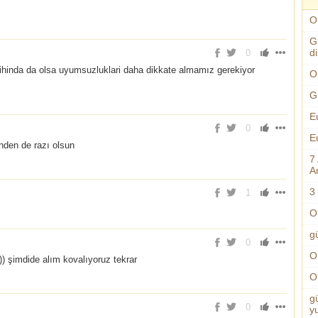
O
G
d
0
hinda da olsa uyumsuzluklari daha dikkate almamız gerekiyor
O
G
E
0
E
nden de razı olsun
7
An
3 
1
O
g
0
O
) şimdide alım kovalıyoruz tekrar
O
g
0
y