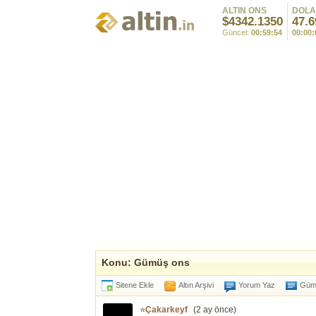
ALTIN ONS
DOL
$4342.1350
47.6
Güncel:
00:59:54
00:00:
Konu: Gümüş ons
Sitene Ekle
Altın Arşivi
Yorum Yaz
Gümü
⭐
Çakarkeyf
(
2 ay önce
)