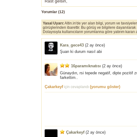
Rast gelsin,
Yorumlar (
12
)
Yasal Uyarı:
Altin.in'de yer alan bilgi, yorum ve tavsiyel
görüşlerinden ibarettir. Bu görüş ve bilgilere dayanılarak
Dolayısıyla kullanıcıların yorumlarına göre yatırım karar
Kara_gece43
(
2 ay önce
)
Şuan ki durum nasıl abi
16paramıknatısı
(
2 ay önce
)
Günaydın, rsi tepede negatif, dipte pozitif
farkettim..
Çakarkeyf
(yorumu göster)
için cevaplandı
Çakarkeyf
(
2 ay önce
)