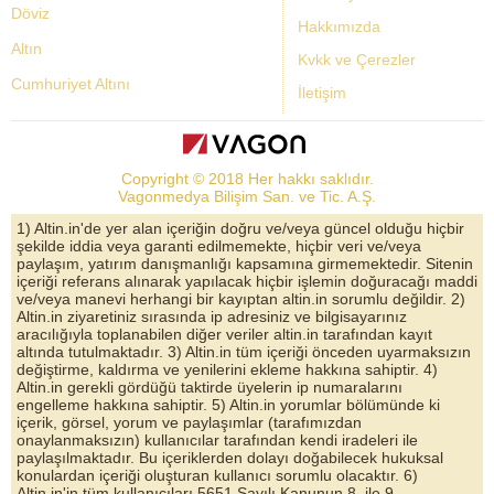
Döviz
Hakkımızda
Altın
Kvkk ve Çerezler
Cumhuriyet Altını
İletişim
Dolar Kuru
Altın Fiyatları
Copyright © 2018 Her hakkı saklıdır.
Bist Yorum
Vagonmedya Bilişim San. ve Tic. A.Ş.
Altın Yorumları
1) Altin.in'de yer alan içeriğin doğru ve/veya güncel olduğu hiçbir
şekilde iddia veya garanti edilmemekte, hiçbir veri ve/veya
Döviz Kurları
paylaşım, yatırım danışmanlığı kapsamına girmemektedir. Sitenin
içeriği referans alınarak yapılacak hiçbir işlemin doğuracağı maddi
Çeyrek Altın
ve/veya manevi herhangi bir kayıptan altin.in sorumlu değildir. 2)
Altin.in ziyaretiniz sırasında ip adresiniz ve bilgisayarınız
Bitcoin
aracılığıyla toplanabilen diğer veriler altin.in tarafından kayıt
altında tutulmaktadır. 3) Altin.in tüm içeriği önceden uyarmaksızın
Euro/Dolar Parite
değiştirme, kaldırma ve yenilerini ekleme hakkına sahiptir. 4)
Altin.in gerekli gördüğü taktirde üyelerin ip numaralarını
Sterlin
engelleme hakkına sahiptir. 5) Altin.in yorumlar bölümünde ki
içerik, görsel, yorum ve paylaşımlar (tarafımızdan
Döviz Arşivi
onaylanmaksızın) kullanıcılar tarafından kendi iradeleri ile
paylaşılmaktadır. Bu içeriklerden dolayı doğabilecek hukuksal
konulardan içeriği oluşturan kullanıcı sorumlu olacaktır. 6)
Altin.in'in tüm kullanıcıları 5651 Sayılı Kanunun 8. ile 9.