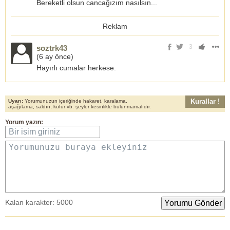
Bereketli olsun cancağızım nasılsın...
Reklam
3
soztrk43
(
6 ay önce
)
Hayırlı cumalar herkese.
Kurallar !
Uyarı:
Yorumunuzun içeriğinde hakaret, karalama,
aşağılama, saldırı, küfür vb. şeyler kesinlikle bulunmamalıdır.
Yorum yazın:
Bir isim giriniz
Yorumunuzu buraya ekleyiniz
Kalan karakter:
5000