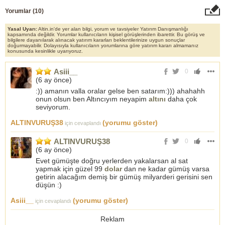
Yorumlar (
10
)
Yasal Uyarı:
Altin.in'de yer alan bilgi, yorum ve tavsiyeler Yatırım Danışmanlığı
kapsamında değildir. Yorumlar kullanıcıların kişisel görüşlerinden ibarettir. Bu görüş ve
bilgilere dayanılarak alınacak yatırım kararları beklentilerinize uygun sonuçlar
doğurmayabilir. Dolayısıyla kullanıcıların yorumlarına göre yatırım kararı almamanız
konusunda kesinlikle uyarıyoruz.
Asiii__
0
(
6 ay önce
)
:)) amanın valla oralar gelse ben satarım:))) ahahahh
onun olsun ben Altıncıyım neyapim
altını
daha çok
seviyorum.
ALTINVURUŞ38
(yorumu göster)
için cevaplandı
ALTINVURUŞ38
0
(
6 ay önce
)
Evet gümüşte doğru yerlerden yakalarsan al sat
yapmak için güzel 99
dolar
dan ne kadar gümüş varsa
getirin alacağım demiş bir gümüş milyarderi gerisini sen
düşün :)
Asiii__
(yorumu göster)
için cevaplandı
Reklam