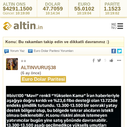
ALTIN ONS
DOLAR
EURO
PARİTE
$4291.1500
47.7059
55.0102
1.1523
Güncel:
10:19:00
10:14:34
10:19:04
10:19:02
Konu: Bu rakamları takip edin ve dikkatli davranınız :)
Yorum Yaz
Euro Dolar Paritesi Yorumları
5
⭐⭐
ALTINVURUŞ38
(
6 ay önce
)
Euro Dolar Paritesi