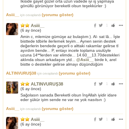
İkiside gayet güzel orta uzun vadede iyi iş yapmaya
gönüllü görünüyor bereketli olsun teşekkürler :)
Asiii__
(yorumu göster)
için cevaplandı
Asiii__
1
(
6 ay önce
)
Amin c, mlemize gümüşe az bulaştım:). Al- sat lâ... İşte
bisttede tdbirle ilerlemek teyim... Aynen senin destek
değerlerin bendede geçerli o alttaki rakamlar gelirse tl
ayırdım bende... P, entayı incele toplama usulüyle
uzuna 14**lerden var elimde... 14.60__13.70destekleri
aklında olsun arkadaşım ytd...
@Asiii__
birde k, arel
bistte o destekler gelirse almayı düşündüğüm
ALTINVURUŞ38
(yorumu göster)
için cevaplandı
ALTINVURUŞ38
1
(
6 ay önce
)
Sağolasın sanada Bereketli olsun İnşAllah iyidir idare
eder şükür iyim sende ne var ne yok nasılsın :)
Asiii__
(yorumu göster)
için cevaplandı
Asiii__
1
(
6 ay önce
)