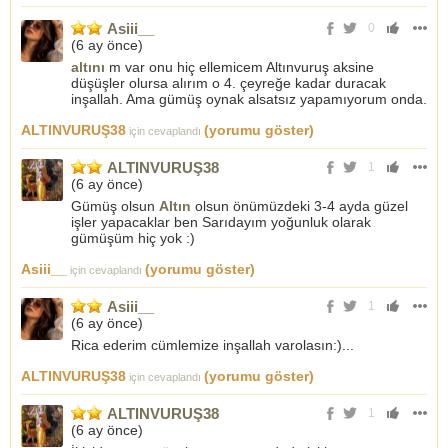
Asiii__
0
(
6 ay önce
)
altını
m var onu hiç ellemicem Altınvuruş aksine
düşüşler olursa alırım o 4. çeyreğe kadar duracak
inşallah. Ama gümüş oynak alsatsız yapamıyorum onda.
ALTINVURUŞ38
(yorumu göster)
için cevaplandı
ALTINVURUŞ38
1
(
6 ay önce
)
Gümüş olsun
Altın
olsun önümüzdeki 3-4 ayda güzel
işler yapacaklar ben Sarıdayım yoğunluk olarak
gümüşüm hiç yok :)
Asiii__
(yorumu göster)
için cevaplandı
Asiii__
1
(
6 ay önce
)
Rica ederim cümlemize inşallah varolasın:)...
ALTINVURUŞ38
(yorumu göster)
için cevaplandı
ALTINVURUŞ38
1
(
6 ay önce
)