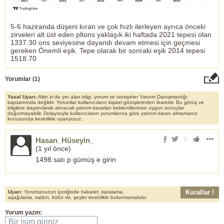
5-6 haziranda düşeni kıran ve çok hızlı ilerleyen ayrıca önceki
zirveleri alt üst eden pltons yaklaşık iki haftada 2021 tepesi olan
1337.30 ons seviyesine dayandı devam etmesi için geçmesi
gereken Önemli eşik. Tepe olarak bir sonraki eşik 2014 tepesi
1518.70
Yorumlar (
1
)
Yasal Uyarı:
Altin.in'de yer alan bilgi, yorum ve tavsiyeler Yatırım Danışmanlığı
kapsamında değildir. Yorumlar kullanıcıların kişisel görüşlerinden ibarettir. Bu görüş ve
bilgilere dayanılarak alınacak yatırım kararları beklentilerinize uygun sonuçlar
doğurmayabilir. Dolayısıyla kullanıcıların yorumlarına göre yatırım kararı almamanız
konusunda kesinlikle uyarıyoruz.
0
Hasan_Hüseyin_
(
1 yıl önce
)
1498 satı p gümüş e girin
Kurallar !
Uyarı:
Yorumunuzun içeriğinde hakaret, karalama,
aşağılama, saldırı, küfür vb. şeyler kesinlikle bulunmamalıdır.
Yorum yazın:
Bir isim giriniz