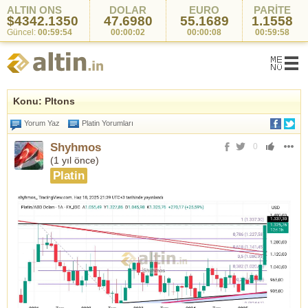
ALTIN ONS
DOLAR
EURO
PARİTE
$4342.1350
47.6980
55.1689
1.1558
Güncel:
00:59:54
00:00:02
00:00:08
00:59:58
Konu: Pltons
Yorum Yaz
Platin Yorumları
Shyhmos
0
(
1 yıl önce
)
Platin