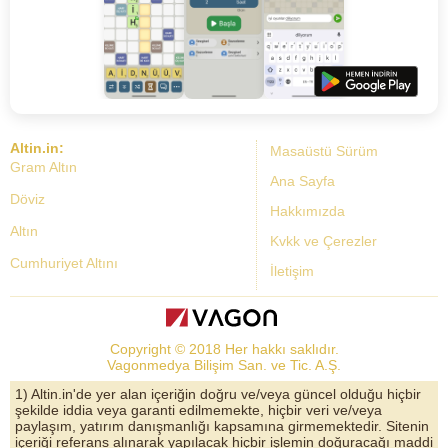
Altin.in:
Masaüstü Sürüm
Gram Altın
Ana Sayfa
Döviz
Hakkımızda
Altın
Kvkk ve Çerezler
Cumhuriyet Altını
İletişim
Dolar Kuru
Altın Fiyatları
Copyright © 2018 Her hakkı saklıdır.
Bist Yorum
Vagonmedya Bilişim San. ve Tic. A.Ş.
Altın Yorumları
1) Altin.in'de yer alan içeriğin doğru ve/veya güncel olduğu hiçbir
şekilde iddia veya garanti edilmemekte, hiçbir veri ve/veya
Döviz Kurları
paylaşım, yatırım danışmanlığı kapsamına girmemektedir. Sitenin
içeriği referans alınarak yapılacak hiçbir işlemin doğuracağı maddi