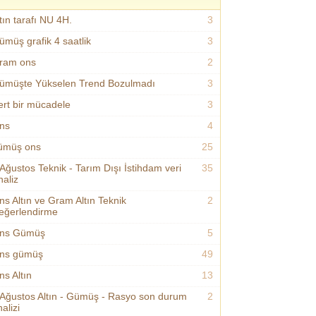
tın tarafı NU 4H.
3
ümüş grafik 4 saatlik
3
ram ons
2
ümüşte Yükselen Trend Bozulmadı
3
ert bir mücadele
3
ns
4
ümüş ons
25
 Ağustos Teknik - Tarım Dışı İstihdam veri
35
naliz
ns Altın ve Gram Altın Teknik
2
eğerlendirme
ns Gümüş
5
ns gümüş
49
ns Altın
13
 Ağustos Altın - Gümüş - Rasyo son durum
2
alizi