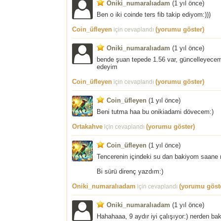
Oniki_numaralıadam
(
1 yıl önce
)
Ben o iki coinde ters fib takip ediyom:)))
Coin_üfleyen
(yorumu göster)
için cevaplandı
Oniki_numaralıadam
(
1 yıl önce
)
bende şuan tepede 1.56 var, güncelleyecem
edeyim
Coin_üfleyen
(yorumu göster)
için cevaplandı
Coin_üfleyen
(
1 yıl önce
)
Beni tutma haa bu onikiadami dövecem:)
Ortakahve
(yorumu göster)
için cevaplandı
Coin_üfleyen
(
1 yıl önce
)
Tencerenin içindeki su dan bakiyom saane 
Bi sürü direnç yazdım:)
Oniki_numaralıadam
(yorumu göst
için cevaplandı
Oniki_numaralıadam
(
1 yıl önce
)
Hahahaaa, 9 aydır iyi çalışıyor:) nerden ba