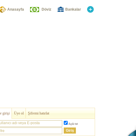
Anasayfa
Döviz
Bankalar
 girişi
Üye ol
Şifremi hatırlat
ullanıcı adı veya E-posta
Açık tut
fre