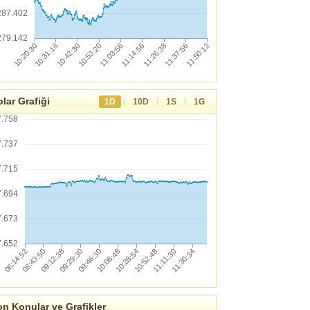
287.402
279.142
lar Grafiği
|
|
|
1D
10D
1S
1G
7.758
7.737
7.715
7.694
7.673
7.652
n Konular ve Grafikler