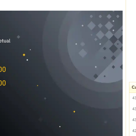
Ca
4
4
4
4