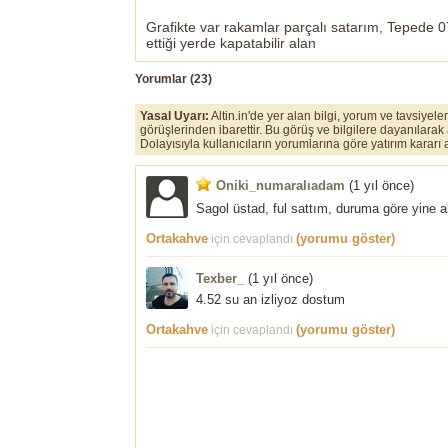
Grafikte var rakamlar parçalı satarım, Tepede 0
ettiği yerde kapatabilir alan
Yorumlar (
23
)
Yasal Uyarı:
Altin.in'de yer alan bilgi, yorum ve tavsiyel
görüşlerinden ibarettir. Bu görüş ve bilgilere dayanılarak
Dolayısıyla kullanıcıların yorumlarına göre yatırım karar
Oniki_numaralıadam
(
1 yıl önce
)
Sagol üstad, ful sattım, duruma göre yine 
Ortakahve
(yorumu göster)
için cevaplandı
Texber_
(
1 yıl önce
)
4.52 su an izliyoz dostum
Ortakahve
(yorumu göster)
için cevaplandı