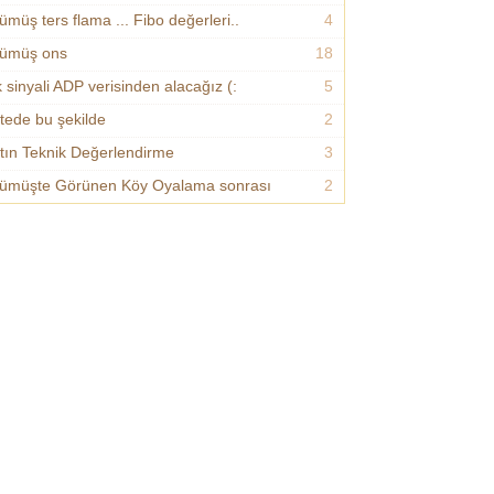
ümüş ters flama ... Fibo değerleri..
4
ümüş ons
18
k sinyali ADP verisinden alacağız (:
5
itede bu şekilde
2
ltın Teknik Değerlendirme
3
ümüşte Görünen Köy Oyalama sonrası
2