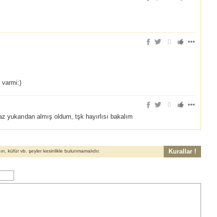
0
 varmi:)
0
az yukarıdan almış oldum, tşk hayırlısı bakalım
Kurallar !
, küfür vb. şeyler kesinlikle bulunmamalıdır.