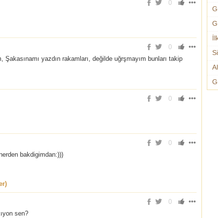
0
G
G
İl
0
S
, Şakasınamı yazdın rakamları, değilde uğrşmayım bunları takip
A
G
0
0
nerden bakdigimdan:)))
er)
0
kıyon sen?