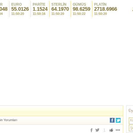
AR
EURO
PARİTE
STERLİN
GÜMÜŞ
PLATİN
048
55.0128
1.1524
64.1968
98.6274
2718.5125
04
11:50:24
11:50:16
11:50:24
11:50:24
11:50:24
Üye
oin Yorumları
K
Şi
1