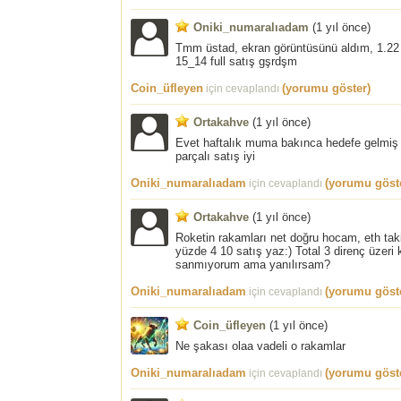
Oniki_numaralıadam
(
1 yıl önce
)
Tmm üstad, ekran görüntüsünü aldım, 1.22 ye 
15_14 full satış gşrdşm
Coin_üfleyen
(yorumu göster)
için cevaplandı
Ortakahve
(
1 yıl önce
)
Evet haftalık muma bakınca hedefe gelmiş gi
parçalı satış iyi
Oniki_numaralıadam
(yorumu göst
için cevaplandı
Ortakahve
(
1 yıl önce
)
Roketin rakamları net doğru hocam, eth takip
yüzde 4 10 satış yaz:) Total 3 direnç üzeri 
sanmıyorum ama yanılırsam?
Oniki_numaralıadam
(yorumu göst
için cevaplandı
Coin_üfleyen
(
1 yıl önce
)
Ne şakası olaa vadeli o rakamlar
Oniki_numaralıadam
(yorumu göst
için cevaplandı