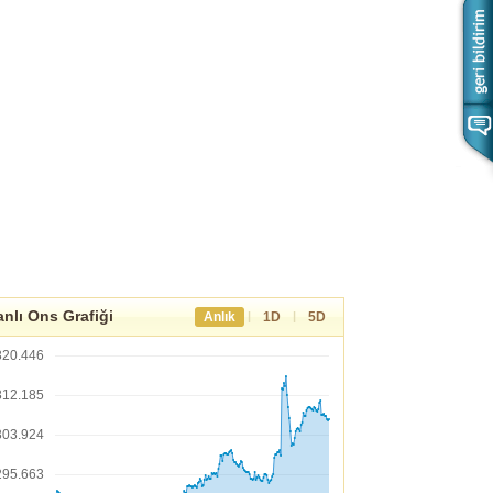
nlı Ons Grafiği
|
|
Anlık
1D
5D
320.446
312.185
303.924
295.663