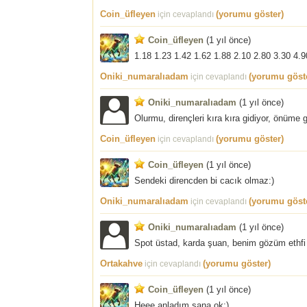
Coin_üfleyen
(yorumu göster)
için cevaplandı
Coin_üfleyen
(
1 yıl önce
)
1.18 1.23 1.42 1.62 1.88 2.10 2.80 3.30 4.9
Oniki_numaralıadam
(yorumu göst
için cevaplandı
Oniki_numaralıadam
(
1 yıl önce
)
Olurmu, dirençleri kıra kıra gidiyor, önüme g
Coin_üfleyen
(yorumu göster)
için cevaplandı
Coin_üfleyen
(
1 yıl önce
)
Sendeki direncden bi cacık olmaz:)
Oniki_numaralıadam
(yorumu göst
için cevaplandı
Oniki_numaralıadam
(
1 yıl önce
)
Spot üstad, karda şuan, benim gözüm ethfi i
Ortakahve
(yorumu göster)
için cevaplandı
Coin_üfleyen
(
1 yıl önce
)
Heee anladım sana ok:)