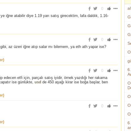
al
0
iğne atabilir diye 1.19 yarı satış girecektim, lafa daldık, 1.16-
G
G
G
0
S
bi, az üzeri iğne atıp salar mı bilemem, ya eth ath yapar ise?
O
er)
g
6
0
A
 edecen etfi için, parçalı satış iyidir, örnek yazdığı her rakama
kapatır ise günlükte,
usd
de 450 aşağı kirar ise boğa başlar, ben
O
D
er)
O
O
0
O
er)
6
an