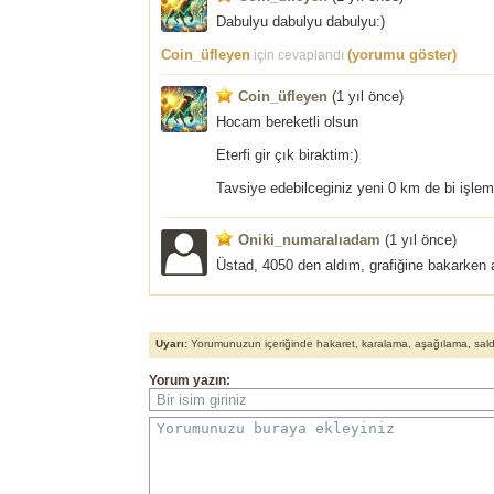
Dabulyu dabulyu dabulyu:)
Coin_üfleyen
(yorumu göster)
için cevaplandı
Coin_üfleyen
(
1 yıl önce
)
Hocam bereketli olsun
Eterfi gir çık biraktim:)
Tavsiye edebilceginiz yeni 0 km de bi işlem
Oniki_numaralıadam
(
1 yıl önce
)
Üstad, 4050 den aldım, grafiğine bakarken 
Uyarı:
Yorumunuzun içeriğinde hakaret, karalama, aşağılama, saldırı
Yorum yazın:
Bir isim giriniz
Yorumunuzu buraya ekleyiniz