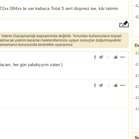
4
72xx 084xx te var kabaca Total 3 sert düşmez ise, kâr tatmin
4
er Yatırım Danışmanlığı kapsamında değildir. Yorumlar kullanıcıların kişisel
 alınacak yatırım kararları beklentilerinize uygun sonuçlar doğurmayabilir.
ı almamanız konusunda kesinlikle uyarıyoruz.
Do
4
0
alacam, her gün sabahçıyım zaten:)
4
4
1
4
4
4
So