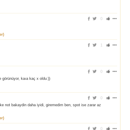
0
er)
1
0
e görünüyor, kaıa kaç x oldu:))
0
e not bakaydin daha iyidi, giremedim ben, spot ise zarar az
er)
0