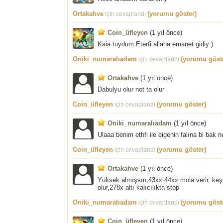
Ortakahve
(yorumu göster)
için cevaplandı
Coin_üfleyen
(
1 yıl önce
)
Kaia tuydum Eterfi allaha emanet gidiy:)
Oniki_numaralıadam
(yorumu göst
için cevaplandı
Ortakahve
(
1 yıl önce
)
Dabulyu olur not ta olur
Coin_üfleyen
(yorumu göster)
için cevaplandı
Oniki_numaralıadam
(
1 yıl önce
)
Ulaaa benim ethfi ile eigenin falına bi bak n
Coin_üfleyen
(yorumu göster)
için cevaplandı
Ortakahve
(
1 yıl önce
)
Yüksek almışsın,43xx 44xx mola verir, keşk
olur,278x altı kalıcılıkta stop
Oniki_numaralıadam
(yorumu göst
için cevaplandı
Coin_üfleyen
(
1 yıl önce
)