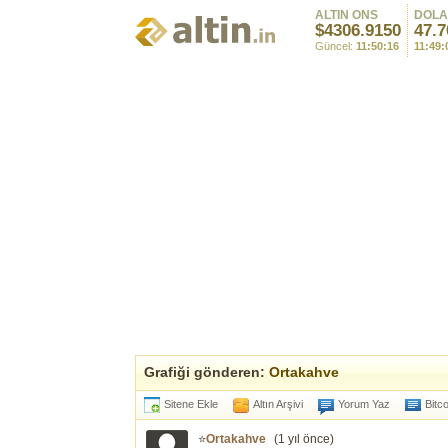
ALTIN ONS
DOL
$4306.9150
47.7
Güncel:
11:50:16
11:49:
Grafiği gönderen:
Ortakahve
Sitene Ekle
Altın Arşivi
Yorum Yaz
Bitc
⭐
Ortakahve
(
1 yıl önce
)