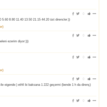
0
0 5.60 8.80 11.40 13.50 21.15 44.20 üst direncler:))
er)
0
eleni ezerim diyor:)))
0
er)
0
le eigende:) ethfi bi baksana 1.222 geçermi (bende 1 h da direnç)
0