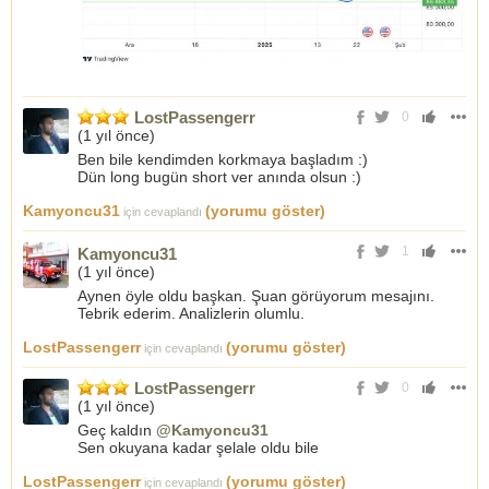
LostPassengerr
0
(
1 yıl önce
)
Ben bile kendimden korkmaya başladım :)
Dün long bugün short ver anında olsun :)
Kamyoncu31
(yorumu göster)
için cevaplandı
1
Kamyoncu31
(
1 yıl önce
)
Aynen öyle oldu başkan. Şuan görüyorum mesajını.
Tebrik ederim. Analizlerin olumlu.
LostPassengerr
(yorumu göster)
için cevaplandı
LostPassengerr
0
(
1 yıl önce
)
Geç kaldın
@Kamyoncu31
Sen okuyana kadar şelale oldu bile
LostPassengerr
(yorumu göster)
için cevaplandı