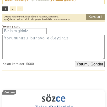
1
2
»
Kurallar !
Uyarı:
Yorumunuzun içeriğinde hakaret, karalama,
aşağılama, saldırı, küfür vb. şeyler kesinlikle bulunmamalıdır.
Yorum yazın:
Bir isim giriniz
Yorumunuzu buraya ekleyiniz
Kalan karakter:
5000
Reklam