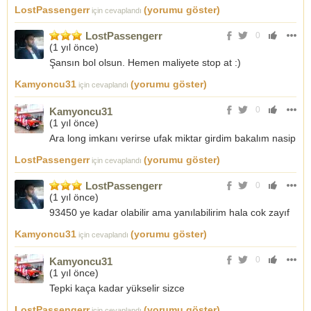
LostPassengerr
(yorumu göster)
için cevaplandı
LostPassengerr
0
(
1 yıl önce
)
Şansın bol olsun. Hemen maliyete stop at :)
Kamyoncu31
(yorumu göster)
için cevaplandı
0
Kamyoncu31
(
1 yıl önce
)
Ara long imkanı verirse ufak miktar girdim bakalım nasip
LostPassengerr
(yorumu göster)
için cevaplandı
LostPassengerr
0
(
1 yıl önce
)
93450 ye kadar olabilir ama yanılabilirim hala cok zayıf
Kamyoncu31
(yorumu göster)
için cevaplandı
0
Kamyoncu31
(
1 yıl önce
)
Tepki kaça kadar yükselir sizce
LostPassengerr
(yorumu göster)
için cevaplandı