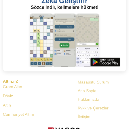
Zeka Geliştirir
Sözce indir, kelimelere hükmet!
Altin.in:
Masaüstü Sürüm
Gram Altın
Ana Sayfa
Döviz
Hakkımızda
Altın
Kvkk ve Çerezler
Cumhuriyet Altını
İletişim
Dolar Kuru