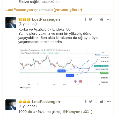
Elinize sağlık, teşekkürler
LostPassengerr
(yorumu göster)
için cevaplandı
LostPassengerr
1
(
1 yıl önce
)
Korku ve Açgözlülük Endeksi 50
Yani diplere yakınız ve mini bir yükseliş dönemi
yaşayabiliriz. Ben altta ki rakama da uğrayıp öyle
yaşanmasını tercih ederim…
LostPassengerr
1
(
1 yıl önce
)
1000
dolar
fazla mı gitmiş
@Kamyoncu31
:)