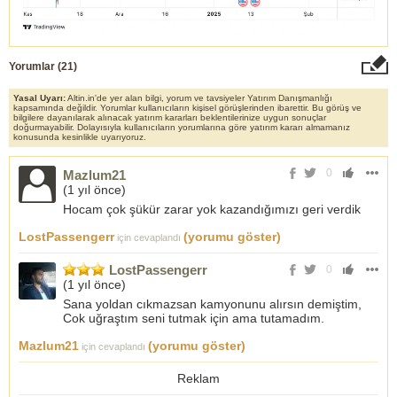
Yorumlar (
21
)
Yasal Uyarı:
Altin.in'de yer alan bilgi, yorum ve tavsiyeler Yatırım Danışmanlığı
kapsamında değildir. Yorumlar kullanıcıların kişisel görüşlerinden ibarettir. Bu görüş ve
bilgilere dayanılarak alınacak yatırım kararları beklentilerinize uygun sonuçlar
doğurmayabilir. Dolayısıyla kullanıcıların yorumlarına göre yatırım kararı almamanız
konusunda kesinlikle uyarıyoruz.
0
Mazlum21
(
1 yıl önce
)
Hocam çok şükür zarar yok kazandığımızı geri verdik
LostPassengerr
(yorumu göster)
için cevaplandı
LostPassengerr
0
(
1 yıl önce
)
Sana yoldan cıkmazsan kamyonunu alırsın demiştim,
Cok uğraştım seni tutmak için ama tutamadım.
Mazlum21
(yorumu göster)
için cevaplandı
Reklam