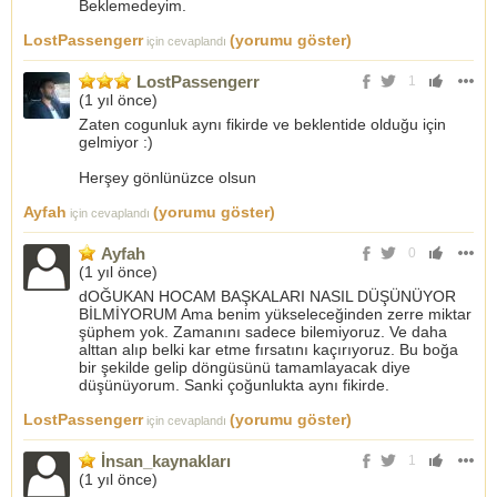
Beklemedeyim.
LostPassengerr
(yorumu göster)
için cevaplandı
LostPassengerr
1
(
1 yıl önce
)
Zaten cogunluk aynı fikirde ve beklentide olduğu için
gelmiyor :)
Herşey gönlünüzce olsun
Ayfah
(yorumu göster)
için cevaplandı
Ayfah
0
(
1 yıl önce
)
dOĞUKAN HOCAM BAŞKALARI NASIL DÜŞÜNÜYOR
BİLMİYORUM Ama benim yükseleceğinden zerre miktar
şüphem yok. Zamanını sadece bilemiyoruz. Ve daha
alttan alıp belki kar etme fırsatını kaçırıyoruz. Bu boğa
bir şekilde gelip döngüsünü tamamlayacak diye
düşünüyorum. Sanki çoğunlukta aynı fikirde.
LostPassengerr
(yorumu göster)
için cevaplandı
İnsan_kaynakları
1
(
1 yıl önce
)