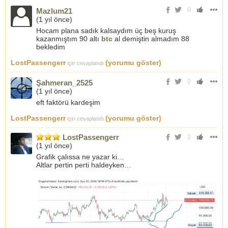
0
Mazlum21
(
1 yıl önce
)
Hocam plana sadık kalsaydım üç beş kuruş
kazanmıştım 90 altı
btc
al demiştin almadım 88
bekledim
LostPassengerr
(yorumu göster)
için cevaplandı
0
Şahmeran_2525
(
1 yıl önce
)
eft faktörü kardeşim
LostPassengerr
(yorumu göster)
için cevaplandı
LostPassengerr
2
(
1 yıl önce
)
Grafik çalıssa ne yazar ki…
Altlar pertin perti haldeyken…