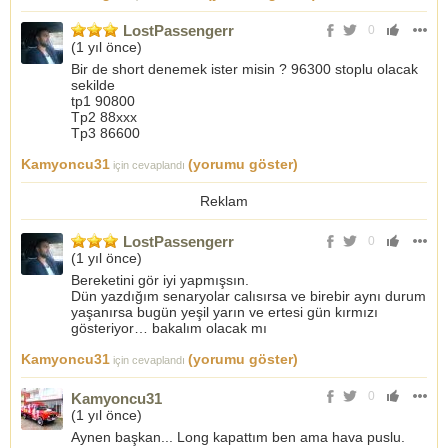
LostPassengerr
0
(
1 yıl önce
)
Bir de short denemek ister misin ? 96300 stoplu olacak
sekilde
tp1 90800
Tp2 88xxx
Tp3 86600
Kamyoncu31
(yorumu göster)
için cevaplandı
Reklam
LostPassengerr
0
(
1 yıl önce
)
Bereketini gör iyi yapmışsın.
Dün yazdığım senaryolar calısırsa ve birebir aynı durum
yaşanırsa bugün yeşil yarın ve ertesi gün kırmızı
gösteriyor… bakalım olacak mı
Kamyoncu31
(yorumu göster)
için cevaplandı
0
Kamyoncu31
(
1 yıl önce
)
Aynen başkan... Long kapattım ben ama hava puslu.