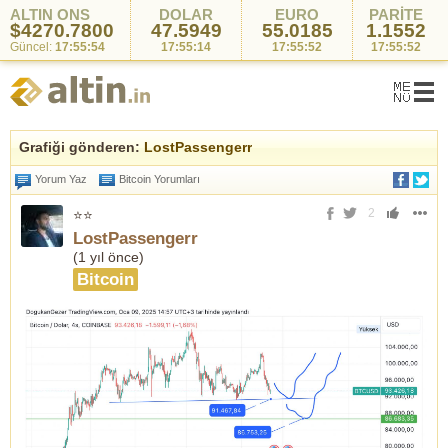
ALTIN ONS
DOLAR
EURO
PARİTE
$4270.9700
47.5949
55.0185
1.1552
Güncel:
17:56:02
17:55:14
17:55:52
17:55:52
Grafiği gönderen:
LostPassengerr
Yorum Yaz
Bitcoin Yorumları
2
⭐⭐
LostPassengerr
(
1 yıl önce
)
Bitcoin