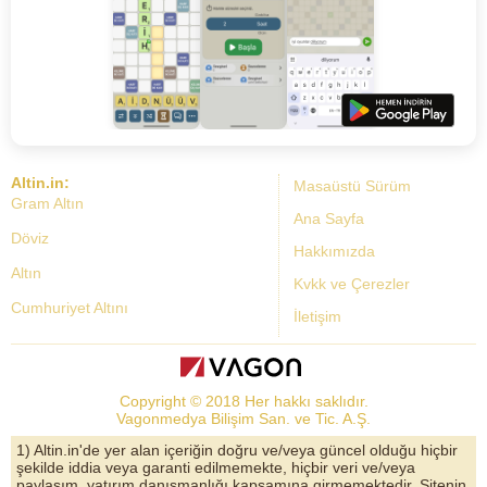
Altin.in:
Masaüstü Sürüm
Gram Altın
Ana Sayfa
Döviz
Hakkımızda
Altın
Kvkk ve Çerezler
Cumhuriyet Altını
İletişim
Dolar Kuru
Altın Fiyatları
Copyright © 2018 Her hakkı saklıdır.
Bist Yorum
Vagonmedya Bilişim San. ve Tic. A.Ş.
Altın Yorumları
1) Altin.in'de yer alan içeriğin doğru ve/veya güncel olduğu hiçbir
şekilde iddia veya garanti edilmemekte, hiçbir veri ve/veya
Döviz Kurları
paylaşım, yatırım danışmanlığı kapsamına girmemektedir. Sitenin