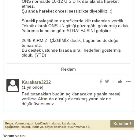
ONS normalde 10-12 U S D lik dar alanda hareket
etmez.
Şu anda hareket öncesi sessizlikte diyebiliriz. :)
Sürekli paylaştığımız grafiklerde kilit rakamları verdik.
Teknik olarak ONS'UN gittiği güzergâhı göstermiş olduk.
Yatırımcı kendine göre STRATEJİSİNİ geliştirir.
2645 KIRMIZI ÇİZGİMİZ dedik, bugün bu desteğe
temas etti.
Bu destek üstünde kısada sıralı hedefleri göstermiş
olduk. (YTD)
Reklam
0
Karakara3232
(
1 yıl önce
)
Fed tutanakları bugün açıklanacakmış şahin mesaj
verilirse
Altın
da düşüş olacakmış yarın siz ne
düşünüyorsunuz
Kurallar !
Uyarı:
Yorumunuzun içeriğinde hakaret, karalama,
aşağılama, saldırı, küfür vb. şeyler kesinlikle bulunmamalıdır.
Yorum yazın: