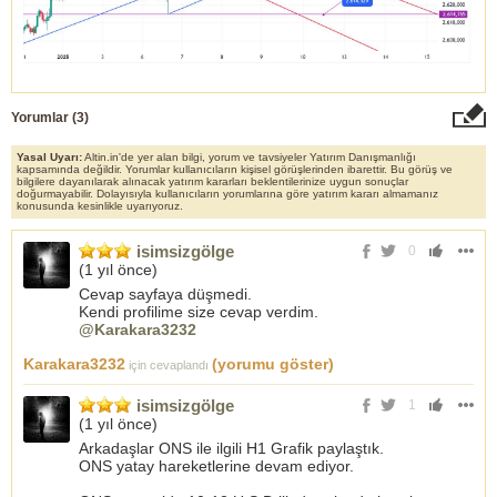
Yorumlar (
3
)
Yasal Uyarı:
Altin.in'de yer alan bilgi, yorum ve tavsiyeler Yatırım Danışmanlığı
kapsamında değildir. Yorumlar kullanıcıların kişisel görüşlerinden ibarettir. Bu görüş ve
bilgilere dayanılarak alınacak yatırım kararları beklentilerinize uygun sonuçlar
doğurmayabilir. Dolayısıyla kullanıcıların yorumlarına göre yatırım kararı almamanız
konusunda kesinlikle uyarıyoruz.
isimsizgölge
0
(
1 yıl önce
)
Cevap sayfaya düşmedi.
Kendi profilime size cevap verdim.
@Karakara3232
Karakara3232
(yorumu göster)
için cevaplandı
isimsizgölge
1
(
1 yıl önce
)
Arkadaşlar ONS ile ilgili H1 Grafik paylaştık.
ONS yatay hareketlerine devam ediyor.