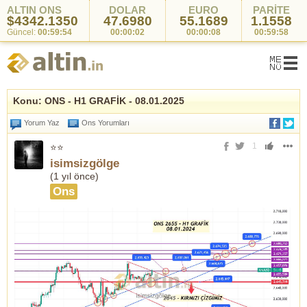
ALTIN ONS
DOLAR
EURO
PARİTE
$4342.1350
47.6980
55.1689
1.1558
Güncel:
00:59:54
00:00:02
00:00:08
00:59:58
Konu: ONS - H1 GRAFİK - 08.01.2025
Yorum Yaz
Ons Yorumları
1
⭐⭐
isimsizgölge
(
1 yıl önce
)
Ons