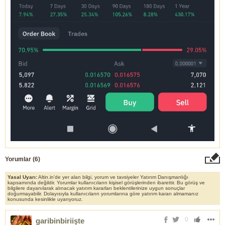
Yorumlar (
6
)
Yasal Uyarı:
Altin.in'de yer alan bilgi, yorum ve tavsiyeler Yatırım Danışmanlığı
kapsamında değildir. Yorumlar kullanıcıların kişisel görüşlerinden ibarettir. Bu görüş ve
bilgilere dayanılarak alınacak yatırım kararları beklentilerinize uygun sonuçlar
doğurmayabilir. Dolayısıyla kullanıcıların yorumlarına göre yatırım kararı almamanız
konusunda kesinlikle uyarıyoruz.
0
garibinbiriişte