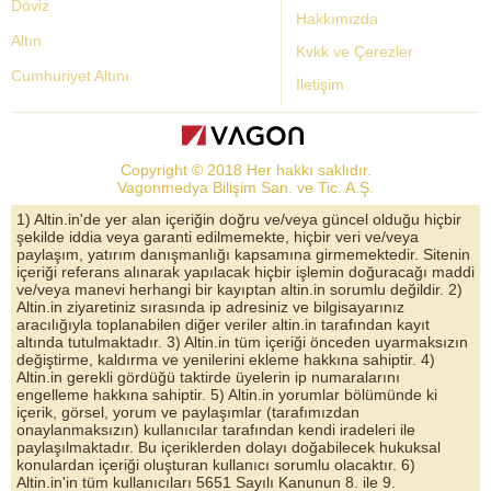
Döviz
Hakkımızda
Altın
Kvkk ve Çerezler
Cumhuriyet Altını
İletişim
Dolar Kuru
Altın Fiyatları
Copyright © 2018 Her hakkı saklıdır.
Bist Yorum
Vagonmedya Bilişim San. ve Tic. A.Ş.
Altın Yorumları
1) Altin.in'de yer alan içeriğin doğru ve/veya güncel olduğu hiçbir
şekilde iddia veya garanti edilmemekte, hiçbir veri ve/veya
Döviz Kurları
paylaşım, yatırım danışmanlığı kapsamına girmemektedir. Sitenin
içeriği referans alınarak yapılacak hiçbir işlemin doğuracağı maddi
Çeyrek Altın
ve/veya manevi herhangi bir kayıptan altin.in sorumlu değildir. 2)
Altin.in ziyaretiniz sırasında ip adresiniz ve bilgisayarınız
Bitcoin
aracılığıyla toplanabilen diğer veriler altin.in tarafından kayıt
altında tutulmaktadır. 3) Altin.in tüm içeriği önceden uyarmaksızın
Euro/Dolar Parite
değiştirme, kaldırma ve yenilerini ekleme hakkına sahiptir. 4)
Altin.in gerekli gördüğü taktirde üyelerin ip numaralarını
Sterlin
engelleme hakkına sahiptir. 5) Altin.in yorumlar bölümünde ki
içerik, görsel, yorum ve paylaşımlar (tarafımızdan
Döviz Arşivi
onaylanmaksızın) kullanıcılar tarafından kendi iradeleri ile
paylaşılmaktadır. Bu içeriklerden dolayı doğabilecek hukuksal
konulardan içeriği oluşturan kullanıcı sorumlu olacaktır. 6)
Altin.in'in tüm kullanıcıları 5651 Sayılı Kanunun 8. ile 9.