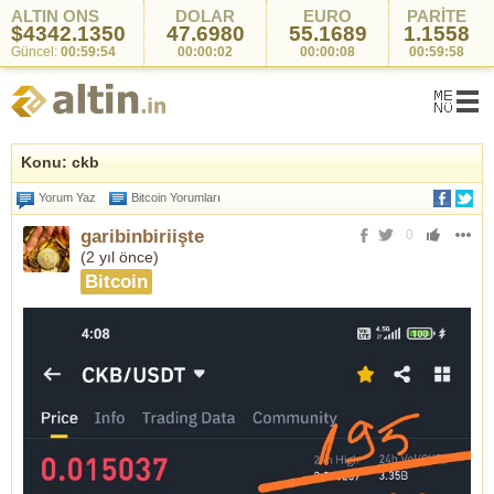
ALTIN ONS
DOLAR
EURO
PARİTE
$4342.1350
47.6980
55.1689
1.1558
Güncel:
00:59:54
00:00:02
00:00:08
00:59:58
Konu: ckb
Yorum Yaz
Bitcoin Yorumları
garibinbiriişte
0
(
2 yıl önce
)
Bitcoin