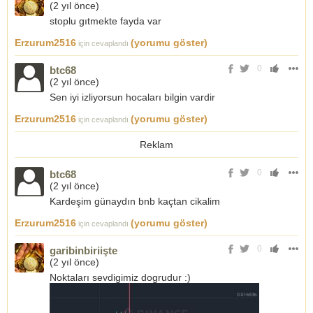
(
2 yıl önce
)
stoplu gıtmekte fayda var
Erzurum2516
(yorumu göster)
için cevaplandı
0
btc68
(
2 yıl önce
)
Sen iyi izliyorsun hocaları bilgin vardir
Erzurum2516
(yorumu göster)
için cevaplandı
Reklam
0
btc68
(
2 yıl önce
)
Kardeşim günaydın bnb kaçtan cikalim
Erzurum2516
(yorumu göster)
için cevaplandı
0
garibinbiriişte
(
2 yıl önce
)
Noktaları sevdigimiz dogrudur :)