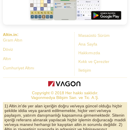
Altin.in:
Masaüstü Sürüm
Gram Altın
Ana Sayfa
Döviz
Hakkımızda
Altın
Kvkk ve Çerezler
Cumhuriyet Altını
İletişim
Dolar Kuru
Altın Fiyatları
Copyright © 2018 Her hakkı saklıdır.
Bist Yorum
Vagonmedya Bilişim San. ve Tic. A.Ş.
Altın Yorumları
1) Altin.in'de yer alan içeriğin doğru ve/veya güncel olduğu hiçbir
şekilde iddia veya garanti edilmemekte, hiçbir veri ve/veya
Döviz Kurları
paylaşım, yatırım danışmanlığı kapsamına girmemektedir. Sitenin
içeriği referans alınarak yapılacak hiçbir işlemin doğuracağı maddi
Çeyrek Altın
ve/veya manevi herhangi bir kayıptan altin.in sorumlu değildir. 2)
Altin.in ziyaretiniz sırasında ip adresiniz ve bilgisayarınız