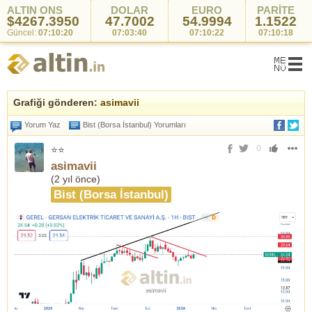
ALTIN ONS
DOLAR
EURO
PARİTE
$4267.3950
47.7002
54.9994
1.1522
Güncel:
07:10:20
07:03:40
07:10:22
07:10:18
Grafiği gönderen:
asimavii
Yorum Yaz
Bist (Borsa İstanbul) Yorumları
0
⭐⭐
asimavii
(
2 yıl önce
)
Bist (Borsa İstanbul)