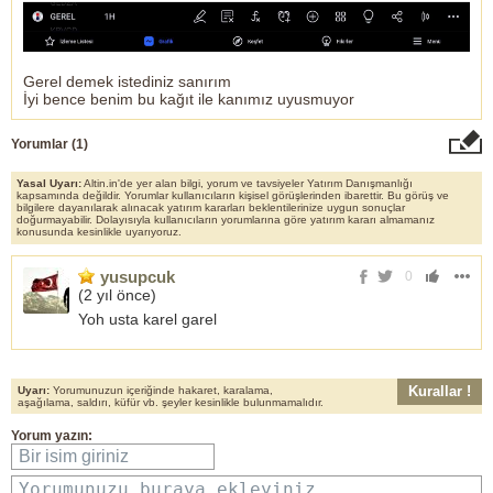
Gerel demek istediniz sanırım
İyi bence benim bu kağıt ile kanımız uyusmuyor
Yorumlar (
1
)
Yasal Uyarı:
Altin.in'de yer alan bilgi, yorum ve tavsiyeler Yatırım Danışmanlığı
kapsamında değildir. Yorumlar kullanıcıların kişisel görüşlerinden ibarettir. Bu görüş ve
bilgilere dayanılarak alınacak yatırım kararları beklentilerinize uygun sonuçlar
doğurmayabilir. Dolayısıyla kullanıcıların yorumlarına göre yatırım kararı almamanız
konusunda kesinlikle uyarıyoruz.
yusupcuk
0
(
2 yıl önce
)
Yoh usta karel garel
Kurallar !
Uyarı:
Yorumunuzun içeriğinde hakaret, karalama,
aşağılama, saldırı, küfür vb. şeyler kesinlikle bulunmamalıdır.
Yorum yazın:
Bir isim giriniz
Yorumunuzu buraya ekleyiniz