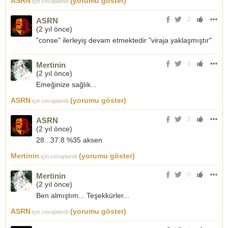
ASRN
(yorumu göster)
için cevaplandı
2
ASRN
(
2 yıl önce
)
"conse" ilerleyiş devam etmektedir "viraja yaklaşmıştır"
1
Mertinin
(
2 yıl önce
)
Emeğinize sağlık...
ASRN
(yorumu göster)
için cevaplandı
2
ASRN
(
2 yıl önce
)
28...37.8 %35 aksen
Mertinin
(yorumu göster)
için cevaplandı
0
Mertinin
(
2 yıl önce
)
Ben almıştım... Teşekkürler...
ASRN
(yorumu göster)
için cevaplandı