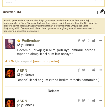
Yorumlar (
16
)
Yasal Uyarı:
Altin.in'de yer alan bilgi, yorum ve tavsiyeler Yatırım Danışmanlığı
kapsamında değildir. Yorumlar kullanıcıların kişisel görüşlerinden ibarettir. Bu görüş ve
bilgilere dayanılarak alınacak yatırım kararları beklentilerinize uygun sonuçlar
doğurmayabilir. Dolayısıyla kullanıcıların yorumlarına göre yatırım kararı almamanız
konusunda kesinlikle uyarıyoruz.
Fatihsultan
0
(
2 yıl önce
)
Hocam bu prkap için alım şartı uygunmudur. arkads
tepeden almış ikinci alım için soruyor.
ASRN
(yorumu göster)
için cevaplandı
0
ASRN
(
2 yıl önce
)
"conse" ikinci boğum (trend kırılım retestini tamamladı)
Reklam
0
ASRN
(
2 yıl önce
)