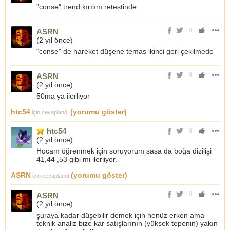
"conse" trend kırılım retestinde
0
ASRN
(
2 yıl önce
)
"conse" de hareket düşene temas ikinci geri çekilmede
0
ASRN
(
2 yıl önce
)
50ma ya ilerliyor
htc54
(yorumu göster)
için cevaplandı
htc54
0
(
2 yıl önce
)
Hocam öğrenmek için soruyorum sasa da boğa dizilişi
41,44 ,53 gibi mi ilerliyor.
ASRN
(yorumu göster)
için cevaplandı
0
ASRN
(
2 yıl önce
)
şuraya kadar düşebilir demek için henüz erken ama
teknik analiz bize kar satışlarının (yüksek tepenin) yakın