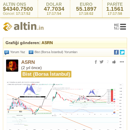
ALTIN ONS
DOLAR
EURO
PARİTE
$4341.6550
47.7034
55.1897
1.1561
Güncel:
17:18:02
17:17:54
17:18:02
17:17:58
Grafiği gönderen:
ASRN
Yorum Yaz
Bist (Borsa İstanbul) Yorumları
ASRN
2
(
2 yıl önce
)
Bist (Borsa İstanbul)