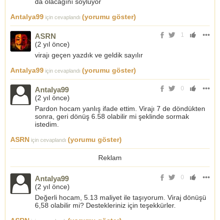
da olacağını söylüyor
Antalya99
(yorumu göster)
için cevaplandı
1
ASRN
(
2 yıl önce
)
virajı geçen yazdık ve geldik sayılır
Antalya99
(yorumu göster)
için cevaplandı
0
Antalya99
(
2 yıl önce
)
Pardon hocam yanlış ifade ettim. Virajı 7 de döndükten
sonra, geri dönüş 6.58 olabilir mi şeklinde sormak
istedim.
ASRN
(yorumu göster)
için cevaplandı
Reklam
0
Antalya99
(
2 yıl önce
)
Değerli hocam, 5.13 maliyet ile taşıyorum. Viraj dönüşü
6,58 olabilir mi? Destekleriniz için teşekkürler.