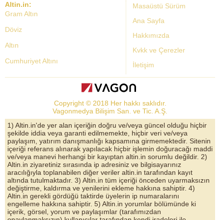
Altin.in:
Masaüstü Sürüm
Gram Altın
Ana Sayfa
Döviz
Hakkımızda
Altın
Kvkk ve Çerezler
Cumhuriyet Altını
İletişim
Dolar Kuru
Altın Fiyatları
Copyright © 2018 Her hakkı saklıdır.
Bist Yorum
Vagonmedya Bilişim San. ve Tic. A.Ş.
Altın Yorumları
1) Altin.in'de yer alan içeriğin doğru ve/veya güncel olduğu hiçbir
şekilde iddia veya garanti edilmemekte, hiçbir veri ve/veya
Döviz Kurları
paylaşım, yatırım danışmanlığı kapsamına girmemektedir. Sitenin
içeriği referans alınarak yapılacak hiçbir işlemin doğuracağı maddi
Çeyrek Altın
ve/veya manevi herhangi bir kayıptan altin.in sorumlu değildir. 2)
Altin.in ziyaretiniz sırasında ip adresiniz ve bilgisayarınız
Bitcoin
aracılığıyla toplanabilen diğer veriler altin.in tarafından kayıt
altında tutulmaktadır. 3) Altin.in tüm içeriği önceden uyarmaksızın
Euro/Dolar Parite
değiştirme, kaldırma ve yenilerini ekleme hakkına sahiptir. 4)
Altin.in gerekli gördüğü taktirde üyelerin ip numaralarını
Sterlin
engelleme hakkına sahiptir. 5) Altin.in yorumlar bölümünde ki
içerik, görsel, yorum ve paylaşımlar (tarafımızdan
Döviz Arşivi
onaylanmaksızın) kullanıcılar tarafından kendi iradeleri ile