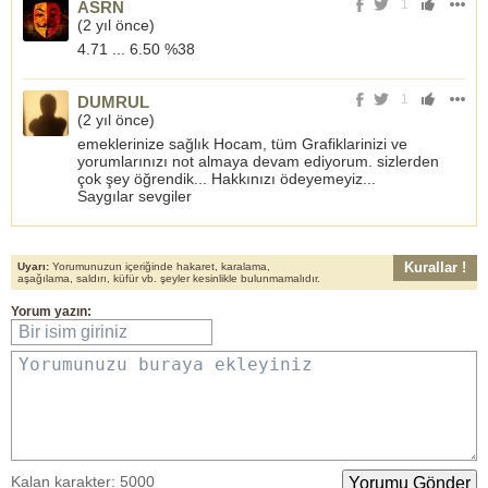
1
ASRN
(
2 yıl önce
)
4.71 ... 6.50 %38
1
DUMRUL
(
2 yıl önce
)
emeklerinize sağlık Hocam, tüm Grafiklarinizi ve
yorumlarınızı not almaya devam ediyorum. sizlerden
çok şey öğrendik... Hakkınızı ödeyemeyiz...
Saygılar sevgiler
Kurallar !
Uyarı:
Yorumunuzun içeriğinde hakaret, karalama,
aşağılama, saldırı, küfür vb. şeyler kesinlikle bulunmamalıdır.
Yorum yazın:
Bir isim giriniz
Yorumunuzu buraya ekleyiniz
Kalan karakter:
5000