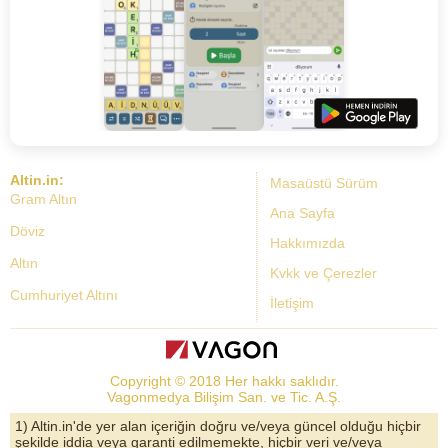
Altin.in:
Masaüstü Sürüm
Gram Altın
Ana Sayfa
Döviz
Hakkımızda
Altın
Kvkk ve Çerezler
Cumhuriyet Altını
İletişim
Dolar Kuru
Altın Fiyatları
Copyright © 2018 Her hakkı saklıdır.
Bist Yorum
Vagonmedya Bilişim San. ve Tic. A.Ş.
Altın Yorumları
1) Altin.in'de yer alan içeriğin doğru ve/veya güncel olduğu hiçbir
şekilde iddia veya garanti edilmemekte, hiçbir veri ve/veya