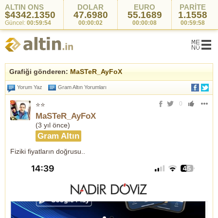
ALTIN ONS
DOLAR
EURO
PARİTE
$4342.1350
47.6980
55.1689
1.1558
Güncel:
00:59:54
00:00:02
00:00:08
00:59:58
Grafiği gönderen:
MaSTeR_AyFoX
Yorum Yaz
Gram Altın Yorumları
0
⭐⭐
MaSTeR_AyFoX
(
3 yıl önce
)
Gram Altın
Fiziki fiyatların doğrusu..