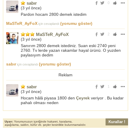
sabır
0
(
3 yıl önce
)
Pardon hocam 2800 demek istedim
MaSTeR_AyFoX
(yorumu göster)
için cevaplandı
MaSTeR_AyFoX
2
(
3 yıl önce
)
Sanırım 2800 demek istediniz. Suan eski 2740 yeni
2760. Tv lerde yazan rakamlar hayal ürünü. O yuzden
paylasıyım dedim
sabır
(yorumu göster)
için cevaplandı
Reklam
sabır
1
(
3 yıl önce
)
Hocam hâlâ piyasa 1800 den
Çeyrek
veriyor . Bu kadar
pahalı olması neden
Kurallar !
Uyarı:
Yorumunuzun içeriğinde hakaret, karalama,
aşağılama, saldırı, küfür vb. şeyler kesinlikle bulunmamalıdır.