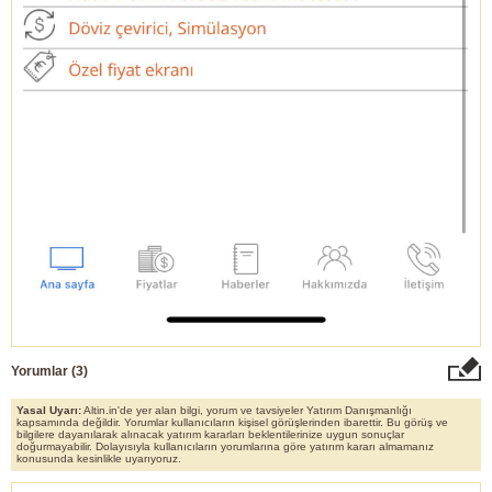
Yorumlar (
3
)
Yasal Uyarı:
Altin.in'de yer alan bilgi, yorum ve tavsiyeler Yatırım Danışmanlığı
kapsamında değildir. Yorumlar kullanıcıların kişisel görüşlerinden ibarettir. Bu görüş ve
bilgilere dayanılarak alınacak yatırım kararları beklentilerinize uygun sonuçlar
doğurmayabilir. Dolayısıyla kullanıcıların yorumlarına göre yatırım kararı almamanız
konusunda kesinlikle uyarıyoruz.