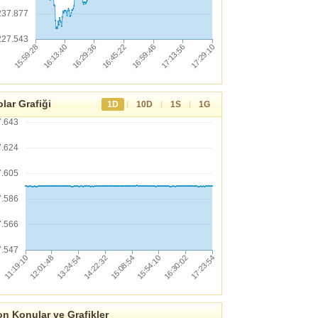
237.877
227.543
lar Grafiği
|
|
|
1D
10D
1S
1G
7.643
7.624
7.605
7.586
7.566
7.547
n Konular ve Grafikler