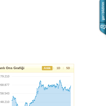
nlı Ons Grafiği
|
|
Anlık
1D
5D
279.210
268.877
258.543
248.210