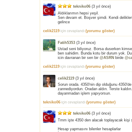
tekniko06
(
3 yıl önce
)
Aldıklarımın hepsi yeşil.
Sen devam et. Boşver şimdi. Kendi delikleri
gelince
celik2119
(yorumu göster)
için cevaplandı
Fatih5353
(
3 yıl önce
)
Ustad seni biliyoruz. Borsa duserken kimse
ben sahidim. Bunda kotu bir durum yok. Du
icin davranan bir sen bir
@ASRN
birde
@ca
celik2119
(yorumu göster)
için cevaplandı
celik2119
(
3 yıl önce
)
Sorun orada. 4350'nin dip olduğunu 4350'de
zannediyordun. Oradan aldın. Terste kaldın.
dayanmadan işlem yapıyorsun.
tekniko06
(yorumu göster)
için cevaplandı
tekniko06
(
3 yıl önce
)
Tmm işte 4350 den alacak toplayacak kişi ş
Hesap yapmasını bilenler hesaplarlar