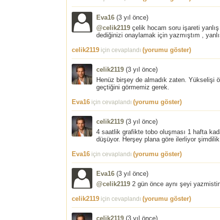
Eva16
(
3 yıl önce
)
@celik2119
çelik hocam soru işareti yanlı
dediğinizi onaylamak için yazmıştım , yanlı
celik2119
(yorumu göster)
için cevaplandı
celik2119
(
3 yıl önce
)
Henüz birşey de almadık zaten. Yükselişi ö
geçtiğini görmemiz gerek.
Eva16
(yorumu göster)
için cevaplandı
celik2119
(
3 yıl önce
)
4 saatlik grafikte tobo oluşması 1 hafta k
düşüyor. Herşey plana göre ilerliyor şimdil
Eva16
(yorumu göster)
için cevaplandı
Eva16
(
3 yıl önce
)
@celik2119
2 gün önce aynı şeyi yazmistin
celik2119
(yorumu göster)
için cevaplandı
celik2119
(
3 yıl önce
)