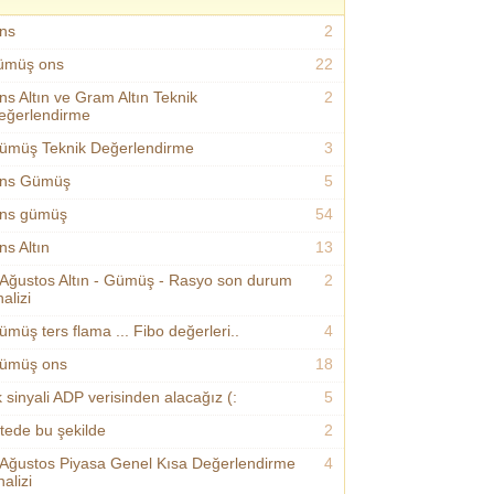
ns
2
ümüş ons
22
ns Altın ve Gram Altın Teknik
2
eğerlendirme
ümüş Teknik Değerlendirme
3
ns Gümüş
5
ns gümüş
54
ns Altın
13
 Ağustos Altın - Gümüş - Rasyo son durum
2
alizi
ümüş ters flama ... Fibo değerleri..
4
ümüş ons
18
k sinyali ADP verisinden alacağız (:
5
itede bu şekilde
2
 Ağustos Piyasa Genel Kısa Değerlendirme
4
alizi