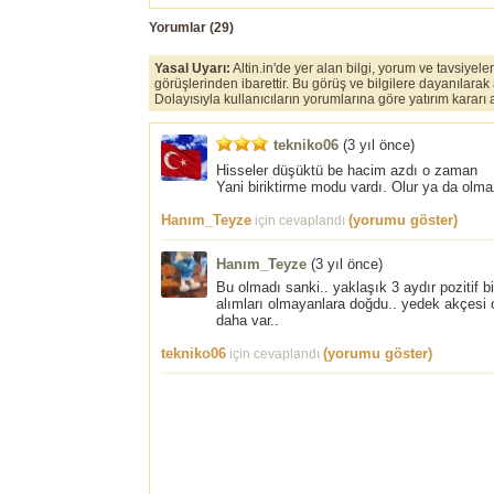
Yorumlar (
29
)
Yasal Uyarı:
Altin.in'de yer alan bilgi, yorum ve tavsiyel
görüşlerinden ibarettir. Bu görüş ve bilgilere dayanılarak
Dolayısıyla kullanıcıların yorumlarına göre yatırım karar
tekniko06
(
3 yıl önce
)
Hisseler düşüktü be hacim azdı o zaman
Yani biriktirme modu vardı. Olur ya da olma
Hanım_Teyze
(yorumu göster)
için cevaplandı
Hanım_Teyze
(
3 yıl önce
)
Bu olmadı sanki.. yaklaşık 3 aydır pozitif 
alımları olmayanlara doğdu.. yedek akçesi
daha var..
tekniko06
(yorumu göster)
için cevaplandı