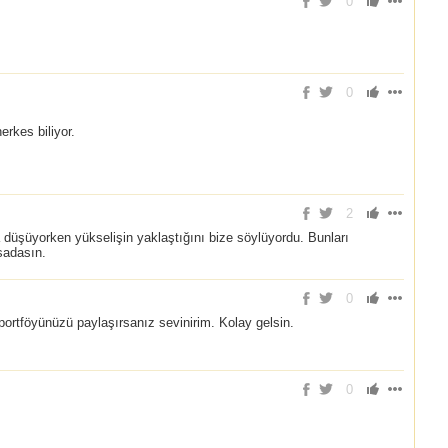
0
0
erkes biliyor.
2
 düşüyorken yükselişin yaklaştığını bize söylüyordu. Bunları
sadasın.
0
portföyünüzü paylaşırsanız sevinirim. Kolay gelsin.
0