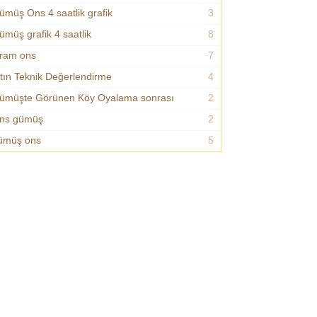
ümüş Ons 4 saatlik grafik
3
ümüş grafik 4 saatlik
8
ram ons
7
ltın Teknik Değerlendirme
4
ümüşte Görünen Köy Oyalama sonrası
2
ns gümüş
2
ümüş ons
5