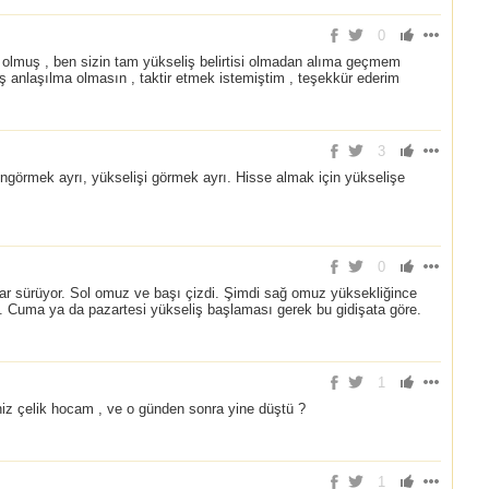
0
ş olmuş , ben sizin tam yükseliş belirtisi olmadan alıma geçmem
ş anlaşılma olmasın , taktir etmek istemiştim , teşekkür ederim
3
ngörmek ayrı, yükselişi görmek ayrı. Hisse almak için yükselişe
0
adar sürüyor. Sol omuz ve başı çizdi. Şimdi sağ omuz yüksekliğince
ik. Cuma ya da pazartesi yükseliş başlaması gerek bu gidişata göre.
1
iz çelik hocam , ve o günden sonra yine düştü ?
1