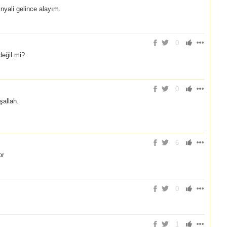
nyali gelince alayım.
0
eğil mi?
0
şallah.
6
or
0
1