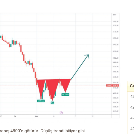
Ca
4
4
4
4
anış 4900'e götürür. Düşüş trendi bitiyor gibi.