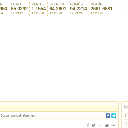
AR
EURO
PARİTE
STERLİN
GÜMÜŞ
PLATİN
950
55.0292
1.1554
64.2601
94.2259
2661.5663
54
17:29:20
17:29:20
17:29:20
17:29:24
17:29:24
Üye
 (Borsa İstanbul) Yorumları
K
Şi
7