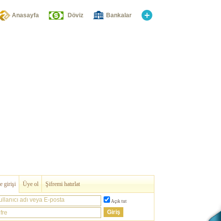
Anasayfa
Döviz
Bankalar
 girişi
Üye ol
Şifremi hatırlat
ullanıcı adı veya E-posta
Açık tut
fre