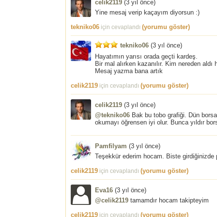
celik2119
(
3 yıl önce
)
Yine mesaj verip kaçayım diyorsun :)
tekniko06
(yorumu göster)
için cevaplandı
tekniko06
(
3 yıl önce
)
Hayatımın yarısı orada geçti kardeş.
Bir mal alırken kazanılır. Kim nereden aldı h
Mesaj yazma bana artık
celik2119
(yorumu göster)
için cevaplandı
celik2119
(
3 yıl önce
)
@tekniko06
Bak bu tobo grafiği. Dün borsa
okumayı öğrensen iyi olur. Bunca yıldır bor
Pamfilyam
(
3 yıl önce
)
Teşekkür ederim hocam. Biste girdiğinizde 
celik2119
(yorumu göster)
için cevaplandı
Eva16
(
3 yıl önce
)
@celik2119
tamamdır hocam takipteyim
celik2119
(yorumu göster)
için cevaplandı