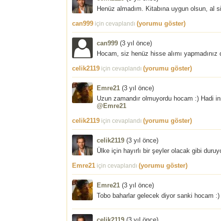
Henüz almadım. Kitabına uygun olsun, al si
can999
(yorumu göster)
için cevaplandı
can999
(
3 yıl önce
)
Hocam, siz henüz hisse alımı yapmadınız d
celik2119
(yorumu göster)
için cevaplandı
Emre21
(
3 yıl önce
)
Uzun zamandır olmuyordu hocam :) Hadi in
@Emre21
celik2119
(yorumu göster)
için cevaplandı
celik2119
(
3 yıl önce
)
Ülke için hayırlı bir şeyler olacak gibi duruy
Emre21
(yorumu göster)
için cevaplandı
Emre21
(
3 yıl önce
)
Tobo baharlar gelecek diyor sanki hocam :)
celik2119
(
3 yıl önce
)