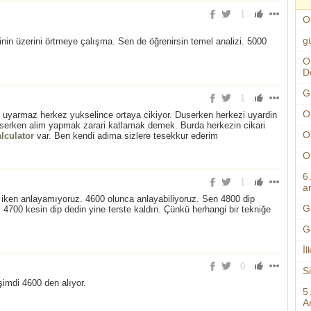
1
O
g
nin üzerini örtmeye çalışma. Sen de öğrenirsin temel analizi. 5000
O
D
G
1
O
 uyarmaz herkez yukselince ortaya cikiyor. Duserken herkezi uyardin
serken alim yapmak zarari katlamak demek. Burda herkezin cikari
O
lculator
var. Ben kendi adima sizlere tesekkur ederim
O
6
1
an
 iken anlayamıyoruz. 4600 olunca anlayabiliyoruz. Sen 4800 dip
G
 4700 kesin dip dedin yine terste kaldın. Çünkü herhangi bir tekniğe
G
İl
0
S
imdi 4600 den alıyor.
5
An