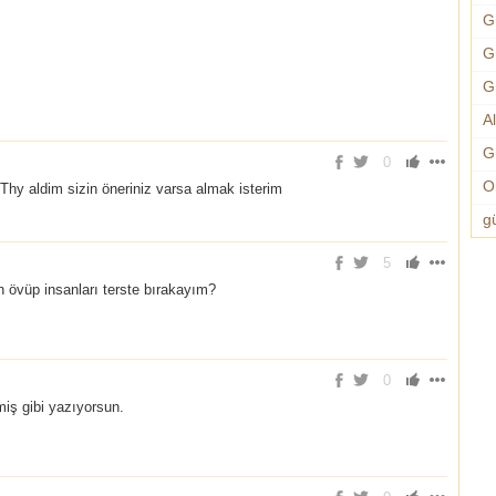
G
G
G
A
G
0
O
Thy aldim sizin öneriniz varsa almak isterim
g
5
 övüp insanları terste bırakayım?
0
miş gibi yazıyorsun.