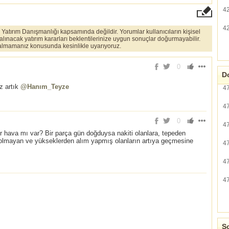
4
4
er Yatırım Danışmanlığı kapsamında değildir. Yorumlar kullanıcıların kişisel
 alınacak yatırım kararları beklentilerinize uygun sonuçlar doğurmayabilir.
ı almamanız konusunda kesinlikle uyarıyoruz.
0
Do
z artık
@Hanım_Teyze
4
4
0
4
bir hava mı var? Bir parça gün doğduysa nakiti olanlara, tepeden
 olmayan ve yükseklerden alım yapmış olanların artıya geçmesine
4
4
4
So