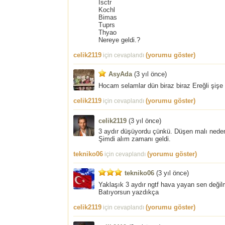
İsctr
Kochl
Bimas
Tuprs
Thyao
Nereye geldi.?
celik2119
(yorumu göster)
için cevaplandı
AsyAda
(
3 yıl önce
)
Hocam selamlar dün biraz biraz Ereğli şişe 
celik2119
(yorumu göster)
için cevaplandı
celik2119
(
3 yıl önce
)
3 aydır düşüyordu çünkü. Düşen malı neden
Şimdi alım zamanı geldi.
tekniko06
(yorumu göster)
için cevaplandı
tekniko06
(
3 yıl önce
)
Yaklaşık 3 aydır ngtf hava yayan sen değil
Batıyorsun yazdıkça
celik2119
(yorumu göster)
için cevaplandı