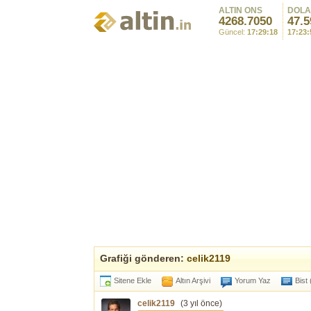
ALTIN ONS
DOL
4268.7050
47.5
Güncel:
17:29:18
17:23:
Grafiği gönderen:
celik2119
Sitene Ekle
Altın Arşivi
Yorum Yaz
Bist
celik2119
(
3 yıl önce
)