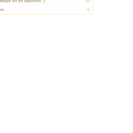
kisiyiz 89.95 sayılırsın :)
10
ns
5