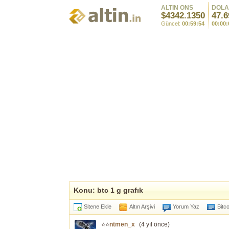
ALTIN ONS
DOL
$4342.1350
47.6
Güncel:
00:59:54
00:00:
Konu: btc 1 g grafık
Sitene Ekle
Altın Arşivi
Yorum Yaz
Bitc
⭐⭐
ntmen_x
(
4 yıl önce
)