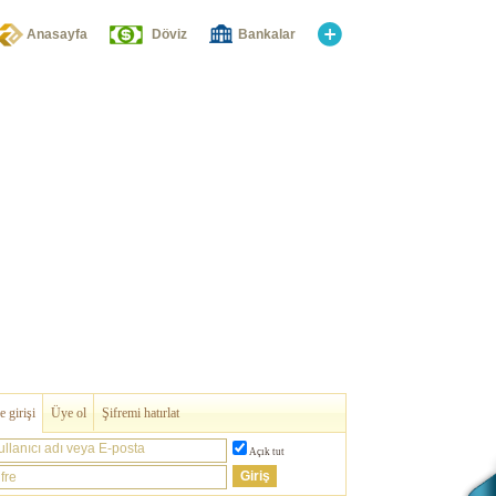
Anasayfa
Döviz
Bankalar
 girişi
Üye ol
Şifremi hatırlat
ullanıcı adı veya E-posta
Açık tut
fre