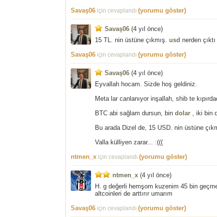
Savaş06
(yorumu göster)
için cevaplandı
Savaş06
(
4 yıl önce
)
15 TL. nin üstüne çıkmış.
usd
nerden çıktı 
Savaş06
(yorumu göster)
için cevaplandı
Savaş06
(
4 yıl önce
)
Eyvallah hocam. Sizde hoş geldiniz.
Meta lar canlanıyor inşallah, shib te kıpırda
BTC abi sağlam dursun, bin
dolar
, iki bin 
Bu arada Dizel de, 15 USD. nin üstüne çık
Valla külliyen zarar... :(((
ntmen_x
(yorumu göster)
için cevaplandı
ntmen_x
(
4 yıl önce
)
H. g değerli hemşom kuzenim 45 bin geçmesi
altcoinleri de arttırır umarım
Savaş06
(yorumu göster)
için cevaplandı