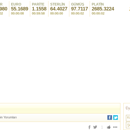
AR
EURO
PARİTE
STERLİN
GÜMÜŞ
PLATİN
980
55.1689
1.1558
64.4027
97.7117
2685.3224
02
00:00:08
00:59:58
00:00:00
00:00:02
00:00:02
Üye
oin Yorumları
K
Şi
1