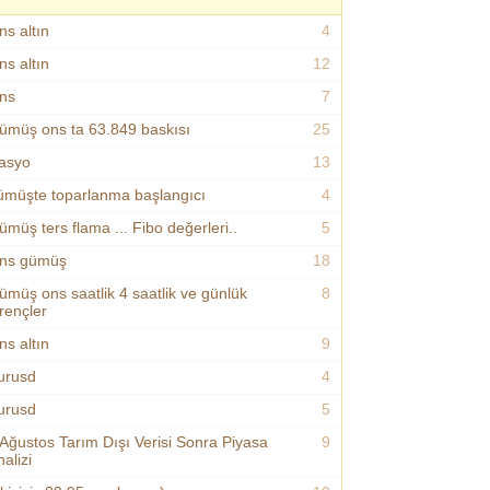
ns altın
4
ns altın
12
ns
7
ümüş ons ta 63.849 baskısı
25
asyo
13
ümüşte toparlanma başlangıcı
4
ümüş ters flama ... Fibo değerleri..
5
ns gümüş
18
ümüş ons saatlik 4 saatlik ve günlük
8
irençler
ns altın
9
urusd
4
urusd
5
 Ağustos Tarım Dışı Verisi Sonra Piyasa
9
alizi