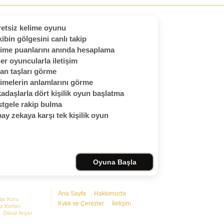
etsiz kelime oyunu
ibin gölgesini canlı takip
ime puanlarını anında hesaplama
er oyuncularla iletişim
an taşları görme
imelerin anlamlarını görme
adaşlarla dört kişilik oyun başlatma
tgele rakip bulma
ay zekaya karşı tek kişilik oyun
Oyuna Başla
Ana Sayfa
Hakkımızda
lar Kuru
Kvkk ve Çerezler
İletişim
z Kurları
Döviz Arşivi