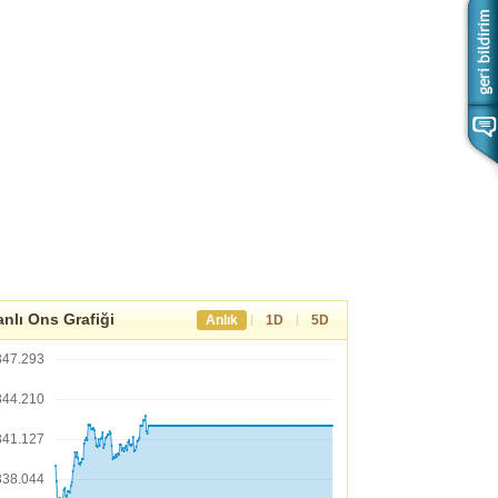
nlı Ons Grafiği
|
|
Anlık
1D
5D
347.293
344.210
341.127
338.044