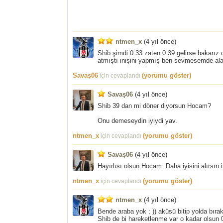
ntmen_x
(
4 yıl önce
)
Shib şimdi 0.33 zaten 0.39 gelirse bakarız o
atmıştı inişini yapmış ben sevmesemde alan
Savaş06
(yorumu göster)
için cevaplandı
Savaş06
(
4 yıl önce
)
Shib 39 dan mi döner diyorsun Hocam?
Onu demeseydin iyiydi yav.
ntmen_x
(yorumu göster)
için cevaplandı
Savaş06
(
4 yıl önce
)
Hayırlısı olsun Hocam. Daha iyisini alırsın i
ntmen_x
(yorumu göster)
için cevaplandı
ntmen_x
(
4 yıl önce
)
Bende araba yok ; )) aküsü bitip yolda bırakı
Shib de bi hareketlenme var o kadar olsun 0