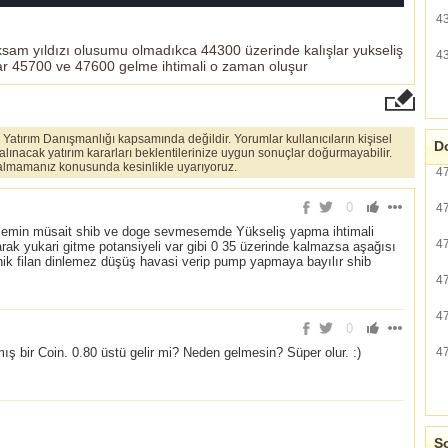
4
ksam yıldızı olusumu olmadıkca 44300 üzerinde kalışlar yukseliş
4
ar 45700 ve 47600 gelme ihtimali o zaman oluşur
er Yatırım Danışmanlığı kapsamında değildir. Yorumlar kullanıcıların kişisel
Do
 alınacak yatırım kararları beklentilerinize uygun sonuçlar doğurmayabilir.
ı almamanız konusunda kesinlikle uyarıyoruz.
4
0
4
 ve zemin müsait shib ve doge sevmesemde Yükseliş yapma ihtimali
4
rak yukari gitme potansiyeli var gibi 0 35 üzerinde kalmazsa aşağısı
knik filan dinlemez düşüş havasi verip pump yapmaya bayılır shib
4
4
0
4
ş bir Coin. 0.80 üstü gelir mi? Neden gelmesin? Süper olur. :)
So