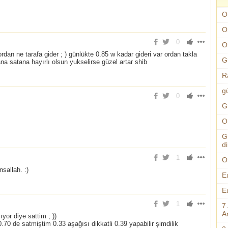
O
O
0
O
rdan ne tarafa gider ; ) günlükte 0.85 w kadar gideri var ordan takla
G
a satana hayırlı olsun yukselirse güzel artar shib
R
g
0
G
O
G
d
1
O
nsallah. :)
E
E
1
7
An
yor diye sattim ; ))
.70 de satmiştim 0.33 aşağısı dikkatli 0.39 yapabilir şimdilik