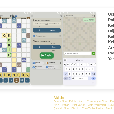
Ücr
Rak
Kel
Diğ
Kal
Kel
Ark
Ras
Yap
Altin.in:
Gram Altın
Döviz
Altın
Cumhuriyet Altını
Do
Altın Fiyatları
Bist Yorum
Altın Yorumları
Dövi
Çeyrek Altın
Bitcoin
Euro/Dolar Parite
Sterlin