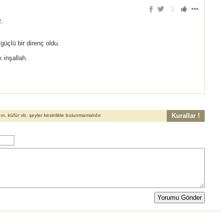
1
z.
güçlü bir direnç oldu.
 inşallah.
Kurallar !
, küfür vb. şeyler kesinlikle bulunmamalıdır.