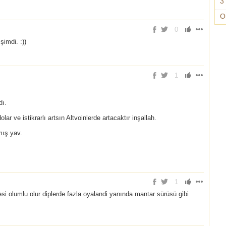
3 
O
0
şimdi. :))
1
dı.
dolar ve istikrarlı artsın Altvoinlerde artacaktır inşallah.
mış yav.
1
 olumlu olur diplerde fazla oyalandi yanında mantar sürüsü gibi