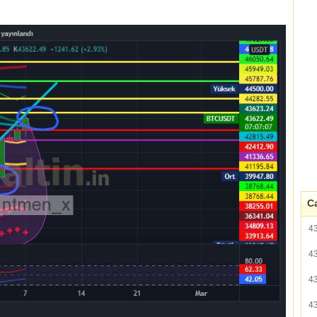
Ca
4
4
4
4