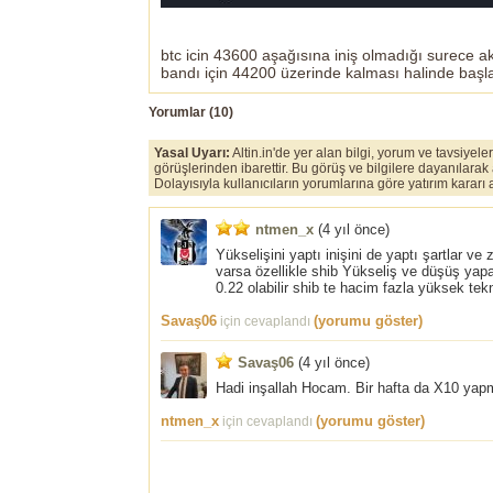
btc icin 43600 aşağısına iniş olmadığı surece a
bandı için 44200 üzerinde kalması halinde başl
Yorumlar (
10
)
Yasal Uyarı:
Altin.in'de yer alan bilgi, yorum ve tavsiyel
görüşlerinden ibarettir. Bu görüş ve bilgilere dayanılarak
Dolayısıyla kullanıcıların yorumlarına göre yatırım karar
ntmen_x
(
4 yıl önce
)
Yükselişini yaptı inişini de yaptı şartlar
varsa özellikle shib Yükseliş ve düşüş yapa
0.22 olabilir shib te hacim fazla yüksek te
Savaş06
(yorumu göster)
için cevaplandı
Savaş06
(
4 yıl önce
)
Hadi inşallah Hocam. Bir hafta da X10 yapmı
ntmen_x
(yorumu göster)
için cevaplandı