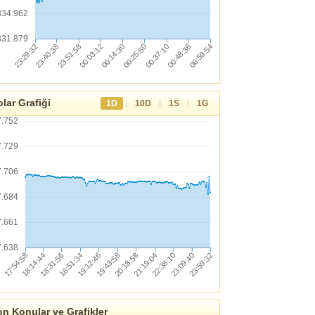
334.962
331.879
lar Grafiği
|
|
|
1D
10D
1S
1G
7.752
7.729
7.706
7.684
7.661
7.638
n Konular ve Grafikler